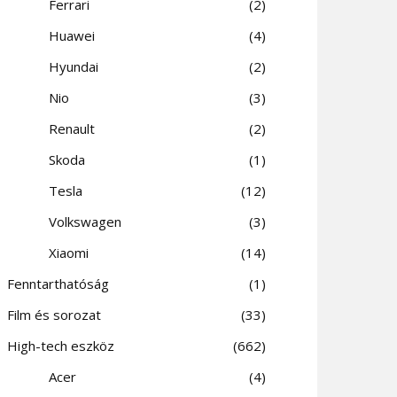
Ferrari
2
Huawei
4
Hyundai
2
Nio
3
Renault
2
Skoda
1
Tesla
12
Volkswagen
3
Xiaomi
14
Fenntarthatóság
1
Film és sorozat
33
High-tech eszköz
662
Acer
4