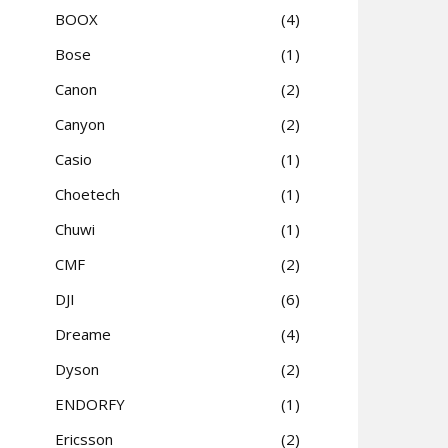
BOOX
4
Bose
1
Canon
2
Canyon
2
Casio
1
Choetech
1
Chuwi
1
CMF
2
DJI
6
Dreame
4
Dyson
2
ENDORFY
1
Ericsson
2