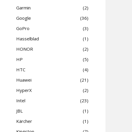
Garmin
2
Google
36
GoPro
3
Hasselblad
1
HONOR
2
HP
5
HTC
4
Huawei
21
HyperX
2
Intel
23
JBL
1
Kärcher
1
Kingston
7