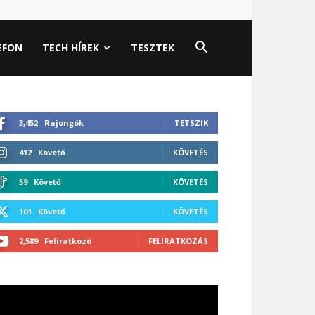
EFON
TECH HÍREK
TESZTEK
3,452
Rajongók
TETSZIK
412
Követő
KÖVETÉS
59
Követő
KÖVETÉS
101
Követő
KÖVETÉS
2,589
Feliratkozó
FELIRATKOZÁS