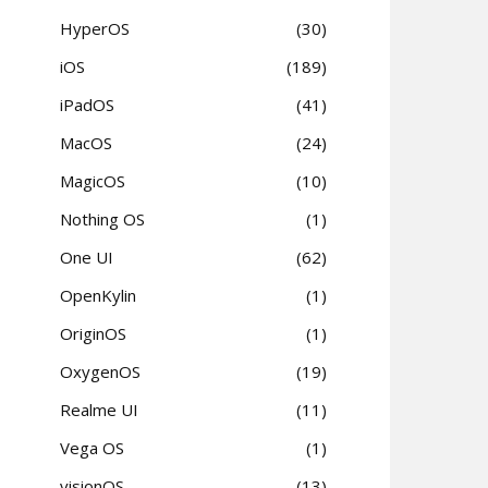
HyperOS
30
iOS
189
iPadOS
41
MacOS
24
MagicOS
10
Nothing OS
1
One UI
62
OpenKylin
1
OriginOS
1
OxygenOS
19
Realme UI
11
Vega OS
1
visionOS
13