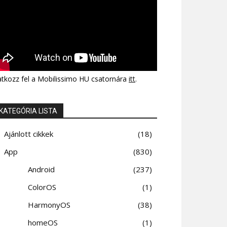
atkozz fel a Mobilissimo HU csatornára
itt
.
KATEGÓRIA LISTA
Ajánlott cikkek
18
App
830
Android
237
ColorOS
1
HarmonyOS
38
homeOS
1