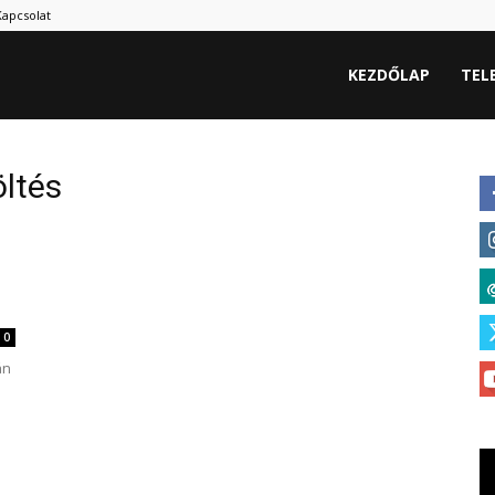
Kapcsolat
hu
KEZDŐLAP
TEL
ltés
.
0
án