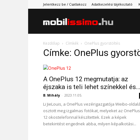
Jelentkezz be / Csatlakozz
Adatkezelési tájékoztató
Mobilissimo.
Kezdőlap
Címkék
OnePlus gyorstöltés
Címke: OnePlus gyorstö
A OnePlus 12 megmutatja: az
éjszaka is teli lehet színekkel és..
B. Mihály
-
2023.11.05.
Li JieLouis, a OnePlus vezérigazgatója Weibo-oldal
osztott meg izgalmas fotókat, melyeket az OnePlus
12 okostelefonnal készítettek. Ezek a képek
betekintést engednek abba, milyen képalkotási...