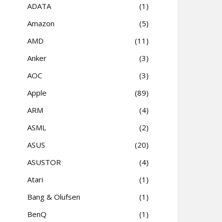
ADATA
1
Amazon
5
AMD
11
Anker
3
AOC
3
Apple
89
ARM
4
ASML
2
ASUS
20
ASUSTOR
4
Atari
1
Bang & Olufsen
1
BenQ
1