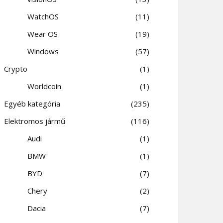
WatchOS
11
Wear OS
19
Windows
57
Crypto
1
Worldcoin
1
Egyéb kategória
235
Elektromos jármű
116
Audi
1
BMW
1
BYD
7
Chery
2
Dacia
7