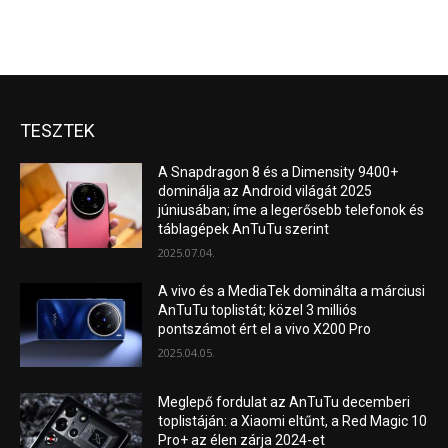
TESZTEK
A Snapdragon 8 és a Dimensity 9400+
dominálja az Android világát 2025
júniusában; íme a legerősebb telefonok és
táblagépek AnTuTu szerint
2025.07.04.
A vivo és a MediaTek dominálta a márciusi
AnTuTu toplistát; közel 3 milliós
pontszámot ért el a vivo X200 Pro
2025.04.05.
Meglepő fordulat az AnTuTu decemberi
toplistáján: a Xiaomi eltűnt, a Red Magic 10
Pro+ az élen zárja 2024-et