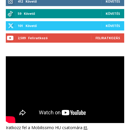
412
Követő
KÖVETÉS
59
Követő
KÖVETÉS
101
Követő
KÖVETÉS
2,589
Feliratkozó
FELIRATKOZÁS
Iratkozz fel a Mobilissimo HU csatornára
itt
.