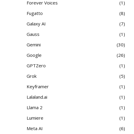
Forever Voices
1
Fugatto
8
Galaxy AI
7
Gauss
1
Gemini
30
Google
26
GPTZero
1
Grok
5
Keyframer
1
Lalaland.ai
1
Llama 2
1
Lumiere
1
Meta AI
6