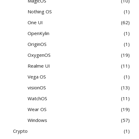
MagicOS
10
Nothing OS
1
One UI
62
OpenKylin
1
OriginOS
1
OxygenOS
19
Realme UI
11
Vega OS
1
visionOS
13
WatchOS
11
Wear OS
19
Windows
57
Crypto
1