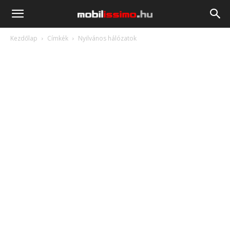
Mobilissimo.hu
Kezdőlap
Címkék
Nyilvános hálózatok