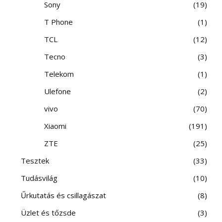
Sony
19
T Phone
1
TCL
12
Tecno
3
Telekom
1
Ulefone
2
vivo
70
Xiaomi
191
ZTE
25
Tesztek
33
Tudásvilág
10
Űrkutatás és csillagászat
8
Üzlet és tőzsde
3