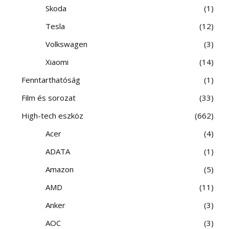
Skoda
1
Tesla
12
Volkswagen
3
Xiaomi
14
Fenntarthatóság
1
Film és sorozat
33
High-tech eszköz
662
Acer
4
ADATA
1
Amazon
5
AMD
11
Anker
3
AOC
3