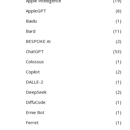
Apple Intelligence
19
AppleGPT
6
Baidu
1
Bard
11
BESPOKE AI
2
ChatGPT
53
Colossus
1
Copilot
2
DALLE-2
1
DeepSeek
2
DiffuCode
1
Ernie Bot
1
Ferret
1