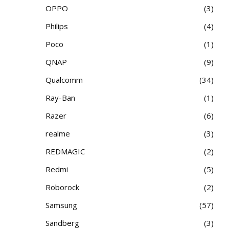
OPPO
3
Philips
4
Poco
1
QNAP
9
Qualcomm
34
Ray-Ban
1
Razer
6
realme
3
REDMAGIC
2
Redmi
5
Roborock
2
Samsung
57
Sandberg
3