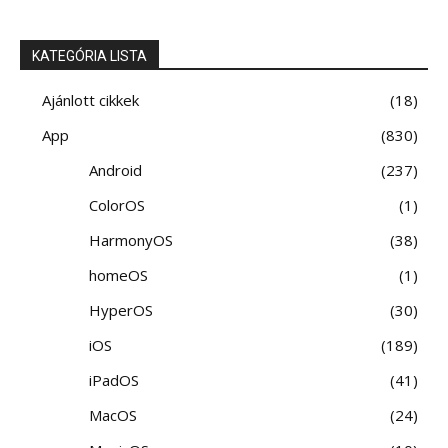
KATEGÓRIA LISTA
Ajánlott cikkek
18
App
830
Android
237
ColorOS
1
HarmonyOS
38
homeOS
1
HyperOS
30
iOS
189
iPadOS
41
MacOS
24