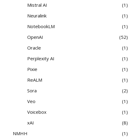
Mistral AI
1
Neuralink
1
NotebookLM
1
OpenAI
52
Oracle
1
Perplexity AI
1
Pixie
1
ReALM
1
Sora
2
Veo
1
Voicebox
1
xAI
8
NMHH
1