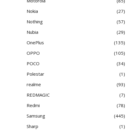
Motorola
85
Nokia
27
Nothing
57
Nubia
29
OnePlus
135
OPPO
105
POCO
34
Polestar
1
realme
93
REDMAGIC
7
Redmi
78
Samsung
445
Sharp
1