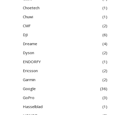
Choetech
1
Chuwi
1
CMF
2
DJI
6
Dreame
4
Dyson
2
ENDORFY
1
Ericsson
2
Garmin
2
Google
36
GoPro
3
Hasselblad
1