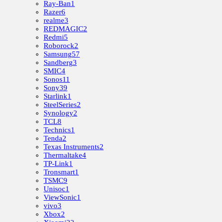
Ray-Ban
1
Razer
6
realme
3
REDMAGIC
2
Redmi
5
Roborock
2
Samsung
57
Sandberg
3
SMIC
4
Sonos
11
Sony
39
Starlink
1
SteelSeries
2
Synology
2
TCL
8
Technics
1
Tenda
2
Texas Instruments
2
Thermaltake
4
TP-Link
1
Tronsmart
1
TSMC
9
Unisoc
1
ViewSonic
1
vivo
3
Xbox
2