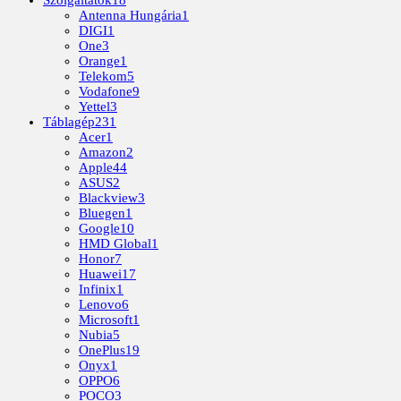
Antenna Hungária
1
DIGI
1
One
3
Orange
1
Telekom
5
Vodafone
9
Yettel
3
Táblagép
231
Acer
1
Amazon
2
Apple
44
ASUS
2
Blackview
3
Bluegen
1
Google
10
HMD Global
1
Honor
7
Huawei
17
Infinix
1
Lenovo
6
Microsoft
1
Nubia
5
OnePlus
19
Onyx
1
OPPO
6
POCO
3