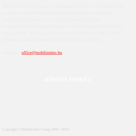
Mobilissimo.hu egy magyar technológiai hírportál, amely főként mobil
eszközökre, például okostelefonokra, táblagépekre és kapcsolódó
kiegészítőkre összpontosít. Az oldal értékeléseket, híreket,
összehasonlításokat és tippeket nyújt a mobiltechnológiával foglalkozó
fogyasztóknak. Mivel az oldal tartalma folyamatosan frissül, ennek a
közvetlen látogatása biztosítja a legfrissebb információkat.
Kapcsolat:
office@mobilissimo.hu
KÖVESS MINKET
Copyright © Mobilissimo Group 2006 - 2026