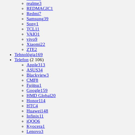
realme
3
REDMAGIC
1
Redmi
7
Samsung
39
Sony
1
TCL
11
VAIO
1
vivo
9
Xiaomi
22
ZTE
2
Tehnológia
169
Telefon
(2 106)
Apple
313
ASUS
34
Blackview
3
CMF
8
Fujitsu
1
Google
159
HMD Global
20
Honor
114
HTC
4
Huawei
148
Infinix
11
iQOO
6
Kyocera
1
Lenovo
3