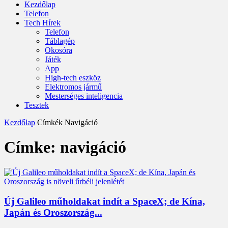
Kezdőlap
Telefon
Tech Hírek
Telefon
Táblagép
Okosóra
Játék
App
High-tech eszköz
Elektromos jármű
Mesterséges inteligencia
Tesztek
Kezdőlap
Címkék
Navigáció
Címke: navigáció
Új Galileo műholdakat indít a SpaceX; de Kína,
Japán és Oroszország...