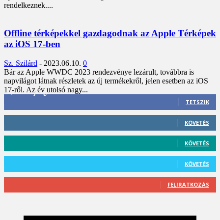
rendelkeznek....
Offline térképekkel gazdagodnak az Apple Térképek
az iOS 17-ben
Sz. Szilárd
-
2023.06.10.
0
Bár az Apple WWDC 2023 rendezvénye lezárult, továbbra is
napvilágot látnak részletek az új termékekről, jelen esetben az iOS
17-ről. Az év utolsó nagy...
3,452
Rajongók
TETSZIK
412
Követő
KÖVETÉS
59
Követő
KÖVETÉS
101
Követő
KÖVETÉS
2,589
Feliratkozó
FELIRATKOZÁS