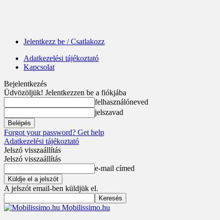
Jelentkezz be / Csatlakozz
Adatkezelési tájékoztató
Kapcsolat
Bejelentkezés
Üdvözöljük! Jelentkezzen be a fiókjába
felhasználóneved
jelszavad
Forgot your password? Get help
Adatkezelési tájékoztató
Jelszó visszaállítás
Jelszó visszaállítás
e-mail címed
A jelszót email-ben küldjük el.
Mobilissimo.hu