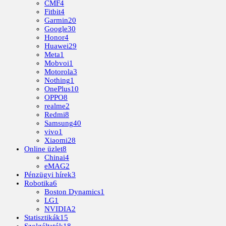
CMF
4
Fitbit
4
Garmin
20
Google
30
Honor
4
Huawei
29
Meta
1
Mobvoi
1
Motorola
3
Nothing
1
OnePlus
10
OPPO
8
realme
2
Redmi
8
Samsung
40
vivo
1
Xiaomi
28
Online üzlet
8
Chinai
4
eMAG
2
Pénzügyi hírek
3
Robotika
6
Boston Dynamics
1
LG
1
NVIDIA
2
Statisztikák
15
Szolgáltatók
18