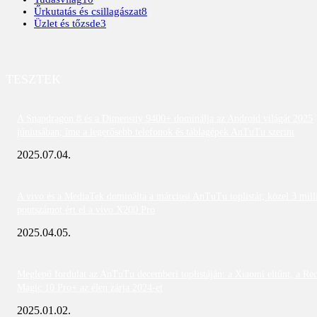
Űrkutatás és csillagászat
8
Üzlet és tőzsde
3
TESZTEK
A Snapdragon 8 és a Dimensity 9400+ dominálja az Android világát 2025
júniusában; íme a legerősebb telefonok és táblagépek AnTuTu szerint
2025.07.04.
A vivo és a MediaTek dominálta a márciusi AnTuTu toplistát; közel 3 mill
pontszámot ért el a vivo X200 Pro
2025.04.05.
Meglepő fordulat az AnTuTu decemberi toplistáján: a Xiaomi eltűnt, a Re
Magic 10 Pro+ az élen zárja 2024-et
2025.01.02.