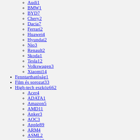
Audi
1
BMW
1
BYD
7
Chery
2
Dacia
7
Ferrari
2
Huawei
4
Hyundai
2
Nio
3
Renault
2
Skoda
1
Tesla
12
Volkswagen
3
Xiaomi
14
Fenntarthatóság
1
Film és sorozat
33
High-tech eszköz
662
Acer
4
ADATA
1
Amazon
5
AMD
11
Anker
3
AOC
3
Apple
89
ARM
4
ASML
2