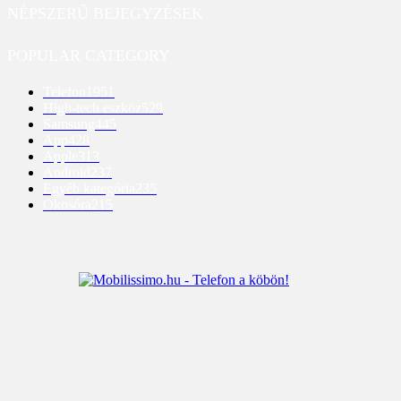
NÉPSZERŰ BEJEGYZÉSEK
POPULAR CATEGORY
Telefon
1951
High-tech eszköz
529
Samsung
445
App
428
Apple
313
Android
237
Egyéb kategória
235
Okosóra
215