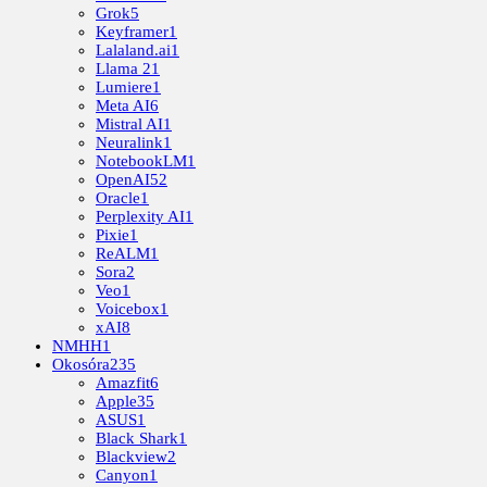
Grok
5
Keyframer
1
Lalaland.ai
1
Llama 2
1
Lumiere
1
Meta AI
6
Mistral AI
1
Neuralink
1
NotebookLM
1
OpenAI
52
Oracle
1
Perplexity AI
1
Pixie
1
ReALM
1
Sora
2
Veo
1
Voicebox
1
xAI
8
NMHH
1
Okosóra
235
Amazfit
6
Apple
35
ASUS
1
Black Shark
1
Blackview
2
Canyon
1