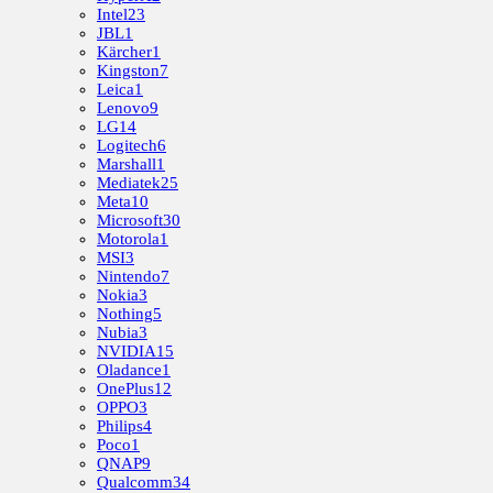
Intel
23
JBL
1
Kärcher
1
Kingston
7
Leica
1
Lenovo
9
LG
14
Logitech
6
Marshall
1
Mediatek
25
Meta
10
Microsoft
30
Motorola
1
MSI
3
Nintendo
7
Nokia
3
Nothing
5
Nubia
3
NVIDIA
15
Oladance
1
OnePlus
12
OPPO
3
Philips
4
Poco
1
QNAP
9
Qualcomm
34