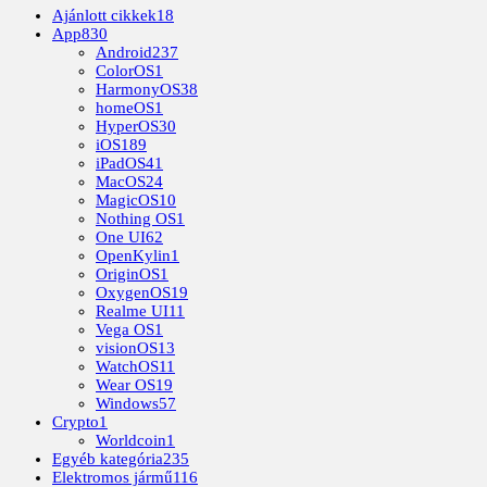
Ajánlott cikkek
18
App
830
Android
237
ColorOS
1
HarmonyOS
38
homeOS
1
HyperOS
30
iOS
189
iPadOS
41
MacOS
24
MagicOS
10
Nothing OS
1
One UI
62
OpenKylin
1
OriginOS
1
OxygenOS
19
Realme UI
11
Vega OS
1
visionOS
13
WatchOS
11
Wear OS
19
Windows
57
Crypto
1
Worldcoin
1
Egyéb kategória
235
Elektromos jármű
116