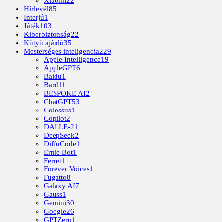
Xiaomi
22
Hírlevél
85
Interjú
1
Játék
103
Kiberbiztonság
22
Kütyü ajánló
35
Mesterséges inteligencia
229
Apple Intelligence
19
AppleGPT
6
Baidu
1
Bard
11
BESPOKE AI
2
ChatGPT
53
Colossus
1
Copilot
2
DALLE-2
1
DeepSeek
2
DiffuCode
1
Ernie Bot
1
Ferret
1
Forever Voices
1
Fugatto
8
Galaxy AI
7
Gauss
1
Gemini
30
Google
26
GPTZero
1