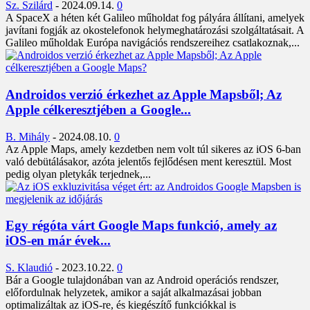
Sz. Szilárd
-
2024.09.14.
0
A SpaceX a héten két Galileo műholdat fog pályára állítani, amelyek
javítani fogják az okostelefonok helymeghatározási szolgáltatásait. A
Galileo műholdak Európa navigációs rendszereihez csatlakoznak,...
Androidos verzió érkezhet az Apple Mapsből; Az
Apple célkeresztjében a Google...
B. Mihály
-
2024.08.10.
0
Az Apple Maps, amely kezdetben nem volt túl sikeres az iOS 6-ban
való debütálásakor, azóta jelentős fejlődésen ment keresztül. Most
pedig olyan pletykák terjednek,...
Egy régóta várt Google Maps funkció, amely az
iOS-en már évek...
S. Klaudió
-
2023.10.22.
0
Bár a Google tulajdonában van az Android operációs rendszer,
előfordulnak helyzetek, amikor a saját alkalmazásai jobban
optimalizáltak az iOS-re, és kiegészítő funkciókkal is