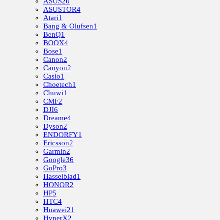
ASUS
20
ASUSTOR
4
Atari
1
Bang & Olufsen
1
BenQ
1
BOOX
4
Bose
1
Canon
2
Canyon
2
Casio
1
Choetech
1
Chuwi
1
CMF
2
DJI
6
Dreame
4
Dyson
2
ENDORFY
1
Ericsson
2
Garmin
2
Google
36
GoPro
3
Hasselblad
1
HONOR
2
HP
5
HTC
4
Huawei
21
HyperX
2