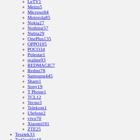
LeTV
1
Meizu
5
Microsoft
4
Motorola
85
Nokia
27
Nothing
57
Nubia
29
OnePlus
135
OPPO
105
POCO
34
Polestar
1
realme
93
REDMAGIC
7
Redmi
78
Samsung
445
Sharp
1
Sony
19
T Phone
1
TCL
12
Tecno
3
Telekom
1
Ulefone
2
vivo
70
Xiaomi
191
ZTE
25
Tesztek
33
Tudásvilág
10