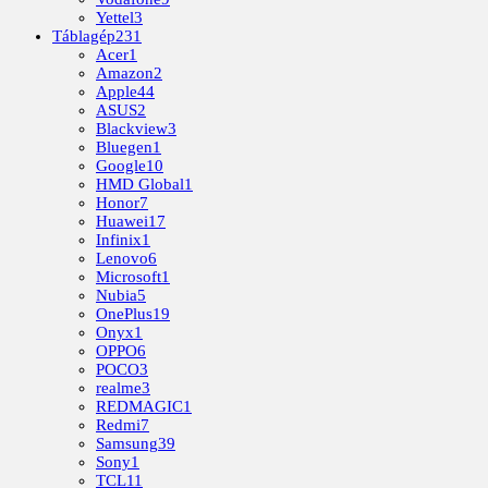
Yettel
3
Táblagép
231
Acer
1
Amazon
2
Apple
44
ASUS
2
Blackview
3
Bluegen
1
Google
10
HMD Global
1
Honor
7
Huawei
17
Infinix
1
Lenovo
6
Microsoft
1
Nubia
5
OnePlus
19
Onyx
1
OPPO
6
POCO
3
realme
3
REDMAGIC
1
Redmi
7
Samsung
39
Sony
1
TCL
11