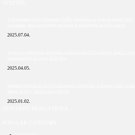
TESZTEK
A Snapdragon 8 és a Dimensity 9400+ dominálja az Android világát 2025
júniusában; íme a legerősebb telefonok és táblagépek AnTuTu szerint
2025.07.04.
A vivo és a MediaTek dominálta a márciusi AnTuTu toplistát; közel 3 mill
pontszámot ért el a vivo X200 Pro
2025.04.05.
Meglepő fordulat az AnTuTu decemberi toplistáján: a Xiaomi eltűnt, a Re
Magic 10 Pro+ az élen zárja 2024-et
2025.01.02.
NÉPSZERŰ BEJEGYZÉSEK
POPULAR CATEGORY
Telefon
1951