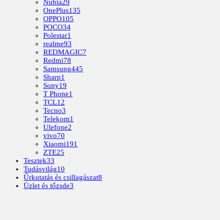
Nubia
29
OnePlus
135
OPPO
105
POCO
34
Polestar
1
realme
93
REDMAGIC
7
Redmi
78
Samsung
445
Sharp
1
Sony
19
T Phone
1
TCL
12
Tecno
3
Telekom
1
Ulefone
2
vivo
70
Xiaomi
191
ZTE
25
Tesztek
33
Tudásvilág
10
Űrkutatás és csillagászat
8
Üzlet és tőzsde
3