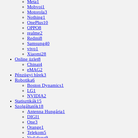
Meta
1
Mobvoi
1
Motorola
3
Nothing
1
OnePlus
10
OPPO
8
realme
2
Redmi
8
Samsung
40
vivo
1
Xiaomi
28
Online üzlet
8
Chinai
4
eMAG
2
Pénzügyi hírek
3
Robotika
6
Boston Dynamics
1
LG
1
NVIDIA
2
Statisztikák
15
Szolgáltatók
18
Antenna Hungária
1
DIGI
1
One
3
Orange
1
Telekom
5
Vodafone
9