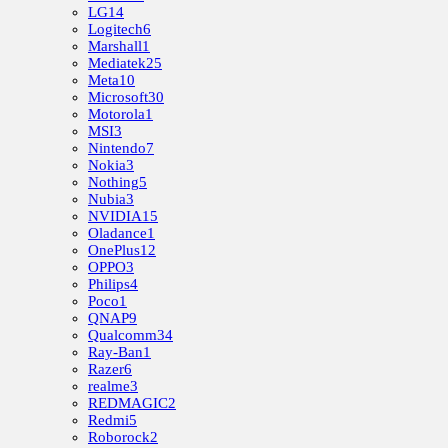
LG
14
Logitech
6
Marshall
1
Mediatek
25
Meta
10
Microsoft
30
Motorola
1
MSI
3
Nintendo
7
Nokia
3
Nothing
5
Nubia
3
NVIDIA
15
Oladance
1
OnePlus
12
OPPO
3
Philips
4
Poco
1
QNAP
9
Qualcomm
34
Ray-Ban
1
Razer
6
realme
3
REDMAGIC
2
Redmi
5
Roborock
2