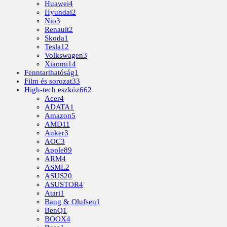
Huawei
4
Hyundai
2
Nio
3
Renault
2
Skoda
1
Tesla
12
Volkswagen
3
Xiaomi
14
Fenntarthatóság
1
Film és sorozat
33
High-tech eszköz
662
Acer
4
ADATA
1
Amazon
5
AMD
11
Anker
3
AOC
3
Apple
89
ARM
4
ASML
2
ASUS
20
ASUSTOR
4
Atari
1
Bang & Olufsen
1
BenQ
1
BOOX
4