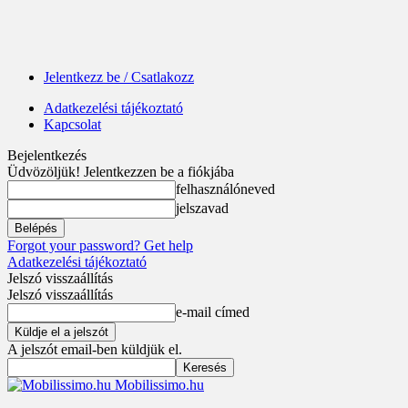
Jelentkezz be / Csatlakozz
Adatkezelési tájékoztató
Kapcsolat
Bejelentkezés
Üdvözöljük! Jelentkezzen be a fiókjába
felhasználóneved
jelszavad
Forgot your password? Get help
Adatkezelési tájékoztató
Jelszó visszaállítás
Jelszó visszaállítás
e-mail címed
A jelszót email-ben küldjük el.
Mobilissimo.hu