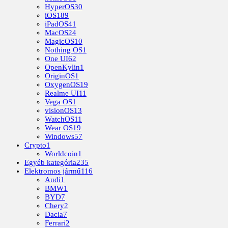
HyperOS
30
iOS
189
iPadOS
41
MacOS
24
MagicOS
10
Nothing OS
1
One UI
62
OpenKylin
1
OriginOS
1
OxygenOS
19
Realme UI
11
Vega OS
1
visionOS
13
WatchOS
11
Wear OS
19
Windows
57
Crypto
1
Worldcoin
1
Egyéb kategória
235
Elektromos jármű
116
Audi
1
BMW
1
BYD
7
Chery
2
Dacia
7
Ferrari
2