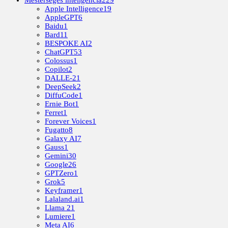
Mesterséges inteligencia
229
Apple Intelligence
19
AppleGPT
6
Baidu
1
Bard
11
BESPOKE AI
2
ChatGPT
53
Colossus
1
Copilot
2
DALLE-2
1
DeepSeek
2
DiffuCode
1
Ernie Bot
1
Ferret
1
Forever Voices
1
Fugatto
8
Galaxy AI
7
Gauss
1
Gemini
30
Google
26
GPTZero
1
Grok
5
Keyframer
1
Lalaland.ai
1
Llama 2
1
Lumiere
1
Meta AI
6