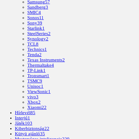
Samsung
57
Sandberg
3
SMIC
4
Sonos
11
Sony
39
Starlink
1
SteelSeries
2
Synology
2
TCL
8
Technics
1
Tenda
2
Texas Instruments
2
Thermaltake
4
TP-Link
1
Tronsmart
1
TSMC
9
Unisoc
1
ViewSonic
1
vivo
3
Xbox
2
Xiaomi
22
Hírlevél
85
Interjú
1
Játék
103
Kiberbiztonság
22
Kütyü ajánló
35