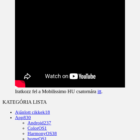
Iratkozz fel a Mobilissimo HU csatornára
itt
.
KATEGÓRIA LISTA
Ajánlott cikkek
18
App
830
Android
237
ColorOS
1
HarmonyOS
38
homeOS
1