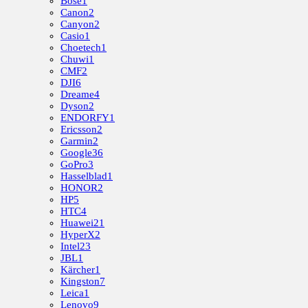
Bose
1
Canon
2
Canyon
2
Casio
1
Choetech
1
Chuwi
1
CMF
2
DJI
6
Dreame
4
Dyson
2
ENDORFY
1
Ericsson
2
Garmin
2
Google
36
GoPro
3
Hasselblad
1
HONOR
2
HP
5
HTC
4
Huawei
21
HyperX
2
Intel
23
JBL
1
Kärcher
1
Kingston
7
Leica
1
Lenovo
9