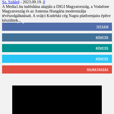
Sz. Szilárd
-
2023.09.19.
0
A Media1.hu tudósítása alapján a DIGI Magyarország, a Vodafone
Magyarország és az Antenna Hungária modernizálja
tévészolgáltatásait. A svájci Kudelski cég Nagra platformjaira építve
készülnek...
3,452
Rajongók
TETSZIK
412
Követő
KÖVETÉS
59
Követő
KÖVETÉS
101
Követő
KÖVETÉS
2,589
Feliratkozó
FELIRATKOZÁS