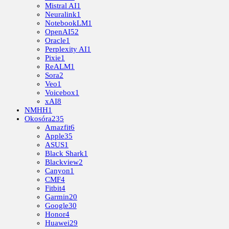
Mistral AI
1
Neuralink
1
NotebookLM
1
OpenAI
52
Oracle
1
Perplexity AI
1
Pixie
1
ReALM
1
Sora
2
Veo
1
Voicebox
1
xAI
8
NMHH
1
Okosóra
235
Amazfit
6
Apple
35
ASUS
1
Black Shark
1
Blackview
2
Canyon
1
CMF
4
Fitbit
4
Garmin
20
Google
30
Honor
4
Huawei
29