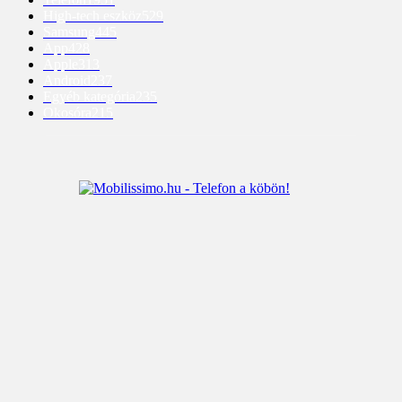
High-tech eszköz
529
Samsung
445
App
428
Apple
313
Android
237
Egyéb kategória
235
Okosóra
215