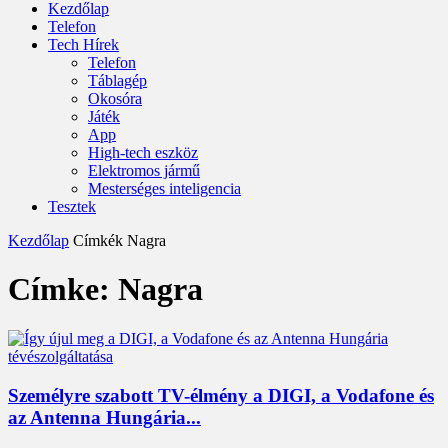
Kezdőlap
Telefon
Tech Hírek
Telefon
Táblagép
Okosóra
Játék
App
High-tech eszköz
Elektromos jármű
Mesterséges inteligencia
Tesztek
Kezdőlap
Címkék
Nagra
Címke: Nagra
Személyre szabott TV-élmény a DIGI, a Vodafone és
az Antenna Hungária...