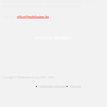
fogyasztóknak. Mivel az oldal tartalma folyamatosan frissül, ennek a
közvetlen látogatása biztosítja a legfrissebb információkat.
Kapcsolat:
office@mobilissimo.hu
KÖVESS MINKET
Copyright © Mobilissimo Group 2006 - 2026
Adatkezelési tájékoztató
Kapcsolat