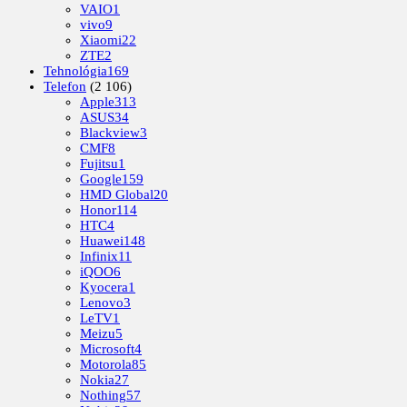
VAIO
1
vivo
9
Xiaomi
22
ZTE
2
Tehnológia
169
Telefon
(2 106)
Apple
313
ASUS
34
Blackview
3
CMF
8
Fujitsu
1
Google
159
HMD Global
20
Honor
114
HTC
4
Huawei
148
Infinix
11
iQOO
6
Kyocera
1
Lenovo
3
LeTV
1
Meizu
5
Microsoft
4
Motorola
85
Nokia
27
Nothing
57