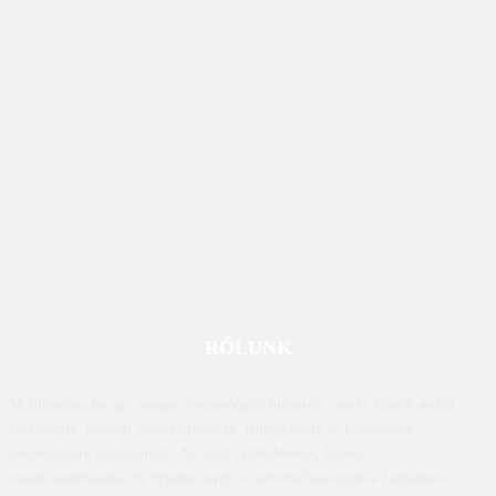
RÓLUNK
Mobilissimo.hu egy magyar technológiai hírportál, amely főként mobil
eszközökre, például okostelefonokra, táblagépekre és kapcsolódó
kiegészítőkre összpontosít. Az oldal értékeléseket, híreket,
összehasonlításokat és tippeket nyújt a mobiltechnológiával foglalkozó