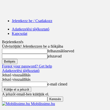
Jelentkezz be / Csatlakozz
Adatkezelési tájékoztató
Kapcsolat
Bejelentkezés
Üdvözöljük! Jelentkezzen be a fiókjába
felhasználóneved
jelszavad
Forgot your password? Get help
Adatkezelési tájékoztató
Jelszó visszaállítás
Jelszó visszaállítás
e-mail címed
A jelszót email-ben küldjük el.
Mobilissimo.hu