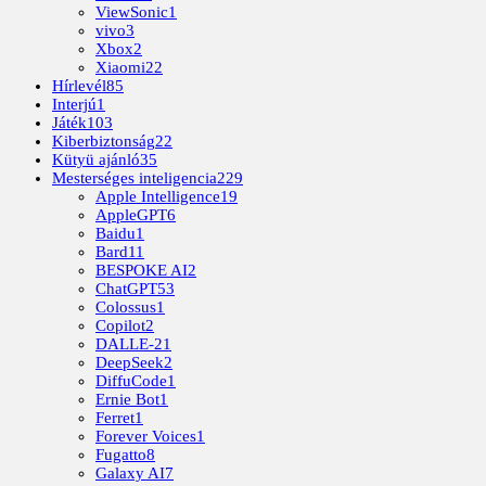
ViewSonic
1
vivo
3
Xbox
2
Xiaomi
22
Hírlevél
85
Interjú
1
Játék
103
Kiberbiztonság
22
Kütyü ajánló
35
Mesterséges inteligencia
229
Apple Intelligence
19
AppleGPT
6
Baidu
1
Bard
11
BESPOKE AI
2
ChatGPT
53
Colossus
1
Copilot
2
DALLE-2
1
DeepSeek
2
DiffuCode
1
Ernie Bot
1
Ferret
1
Forever Voices
1
Fugatto
8
Galaxy AI
7