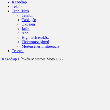
Kezdőlap
Telefon
Tech Hírek
Telefon
Táblagép
Okosóra
Játék
App
High-tech eszköz
Elektromos jármű
Mesterséges inteligencia
Tesztek
Kezdőlap
Címkék
Motorola Moto G85