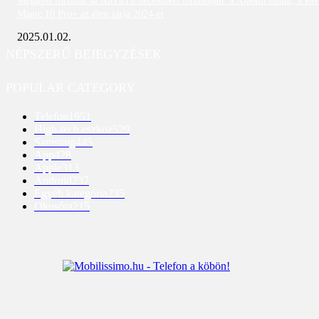
Meglepő fordulat az AnTuTu decemberi toplistáján: a Xiaomi eltűnt, a Re
Magic 10 Pro+ az élen zárja 2024-et
2025.01.02.
NÉPSZERŰ BEJEGYZÉSEK
POPULAR CATEGORY
Telefon
1951
High-tech eszköz
529
Samsung
445
App
428
Apple
313
Android
237
Egyéb kategória
235
Okosóra
215