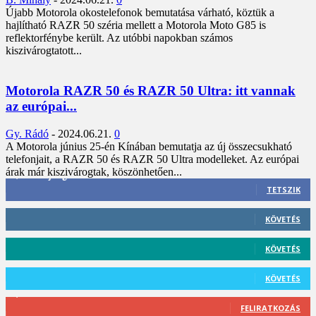
Újabb Motorola okostelefonok bemutatása várható, köztük a
hajlítható RAZR 50 széria mellett a Motorola Moto G85 is
reflektorfénybe került. Az utóbbi napokban számos
kiszivárogtatott...
Motorola RAZR 50 és RAZR 50 Ultra: itt vannak
az európai...
Gy. Rádó
-
2024.06.21.
0
A Motorola június 25-én Kínában bemutatja az új összecsukható
telefonjait, a RAZR 50 és RAZR 50 Ultra modelleket. Az európai
árak már kiszivárogtak, köszönhetően...
3,452
Rajongók
TETSZIK
412
Követő
KÖVETÉS
59
Követő
KÖVETÉS
101
Követő
KÖVETÉS
2,589
Feliratkozó
FELIRATKOZÁS