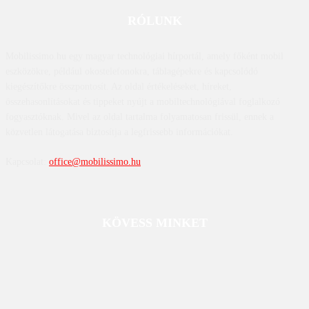
RÓLUNK
Mobilissimo.hu egy magyar technológiai hírportál, amely főként mobil
eszközökre, például okostelefonokra, táblagépekre és kapcsolódó
kiegészítőkre összpontosít. Az oldal értékeléseket, híreket,
összehasonlításokat és tippeket nyújt a mobiltechnológiával foglalkozó
fogyasztóknak. Mivel az oldal tartalma folyamatosan frissül, ennek a
közvetlen látogatása biztosítja a legfrissebb információkat.
Kapcsolat:
office@mobilissimo.hu
KÖVESS MINKET