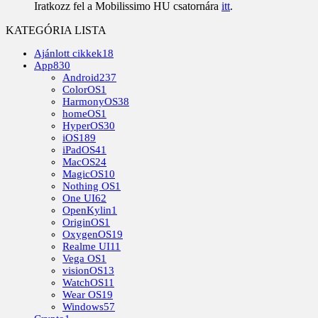
Iratkozz fel a Mobilissimo HU csatornára
itt
.
KATEGÓRIA LISTA
Ajánlott cikkek
18
App
830
Android
237
ColorOS
1
HarmonyOS
38
homeOS
1
HyperOS
30
iOS
189
iPadOS
41
MacOS
24
MagicOS
10
Nothing OS
1
One UI
62
OpenKylin
1
OriginOS
1
OxygenOS
19
Realme UI
11
Vega OS
1
visionOS
13
WatchOS
11
Wear OS
19
Windows
57