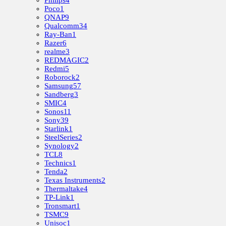
Poco
1
QNAP
9
Qualcomm
34
Ray-Ban
1
Razer
6
realme
3
REDMAGIC
2
Redmi
5
Roborock
2
Samsung
57
Sandberg
3
SMIC
4
Sonos
11
Sony
39
Starlink
1
SteelSeries
2
Synology
2
TCL
8
Technics
1
Tenda
2
Texas Instruments
2
Thermaltake
4
TP-Link
1
Tronsmart
1
TSMC
9
Unisoc
1