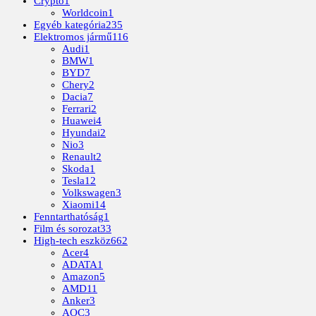
Crypto
1
Worldcoin
1
Egyéb kategória
235
Elektromos jármű
116
Audi
1
BMW
1
BYD
7
Chery
2
Dacia
7
Ferrari
2
Huawei
4
Hyundai
2
Nio
3
Renault
2
Skoda
1
Tesla
12
Volkswagen
3
Xiaomi
14
Fenntarthatóság
1
Film és sorozat
33
High-tech eszköz
662
Acer
4
ADATA
1
Amazon
5
AMD
11
Anker
3
AOC
3