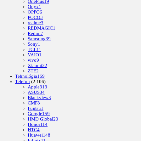
OnePlus
19
Onyx
1
OPPO
6
POCO
3
realme
3
REDMAGIC
1
Redmi
7
Samsung
39
Sony
1
TCL
11
VAIO
1
vivo
9
Xiaomi
22
ZTE
2
Tehnológia
169
Telefon
(2 106)
Apple
313
ASUS
34
Blackview
3
CMF
8
Fujitsu
1
Google
159
HMD Global
20
Honor
114
HTC
4
Huawei
148
Infinix
11