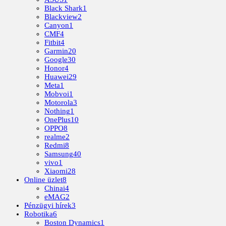
Black Shark
1
Blackview
2
Canyon
1
CMF
4
Fitbit
4
Garmin
20
Google
30
Honor
4
Huawei
29
Meta
1
Mobvoi
1
Motorola
3
Nothing
1
OnePlus
10
OPPO
8
realme
2
Redmi
8
Samsung
40
vivo
1
Xiaomi
28
Online üzlet
8
Chinai
4
eMAG
2
Pénzügyi hírek
3
Robotika
6
Boston Dynamics
1