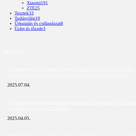
Xiaomi
191
ZTE
25
Tesztek
33
Tudásvilág
10
Űrkutatás és csillagászat
8
Üzlet és tőzsde
3
TESZTEK
A Snapdragon 8 és a Dimensity 9400+ dominálja az Android világát 2025
júniusában; íme a legerősebb telefonok és táblagépek AnTuTu szerint
2025.07.04.
A vivo és a MediaTek dominálta a márciusi AnTuTu toplistát; közel 3 mill
pontszámot ért el a vivo X200 Pro
2025.04.05.