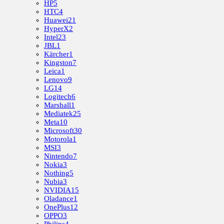
HP
5
HTC
4
Huawei
21
HyperX
2
Intel
23
JBL
1
Kärcher
1
Kingston
7
Leica
1
Lenovo
9
LG
14
Logitech
6
Marshall
1
Mediatek
25
Meta
10
Microsoft
30
Motorola
1
MSI
3
Nintendo
7
Nokia
3
Nothing
5
Nubia
3
NVIDIA
15
Oladance
1
OnePlus
12
OPPO
3
Philips
4