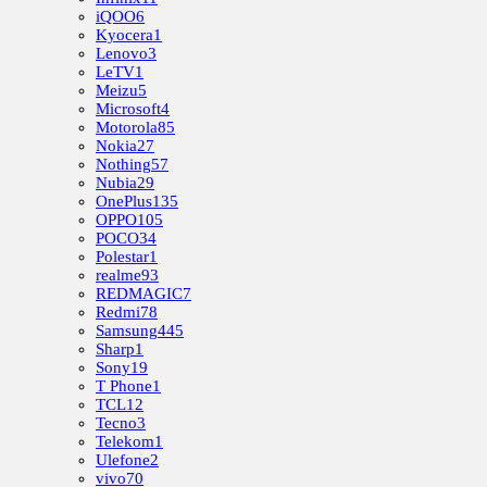
iQOO
6
Kyocera
1
Lenovo
3
LeTV
1
Meizu
5
Microsoft
4
Motorola
85
Nokia
27
Nothing
57
Nubia
29
OnePlus
135
OPPO
105
POCO
34
Polestar
1
realme
93
REDMAGIC
7
Redmi
78
Samsung
445
Sharp
1
Sony
19
T Phone
1
TCL
12
Tecno
3
Telekom
1
Ulefone
2
vivo
70