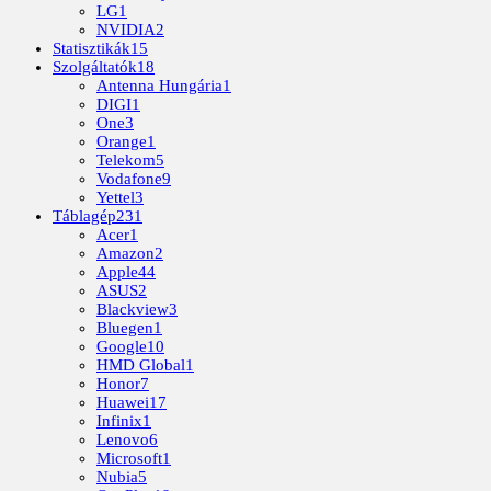
LG
1
NVIDIA
2
Statisztikák
15
Szolgáltatók
18
Antenna Hungária
1
DIGI
1
One
3
Orange
1
Telekom
5
Vodafone
9
Yettel
3
Táblagép
231
Acer
1
Amazon
2
Apple
44
ASUS
2
Blackview
3
Bluegen
1
Google
10
HMD Global
1
Honor
7
Huawei
17
Infinix
1
Lenovo
6
Microsoft
1
Nubia
5