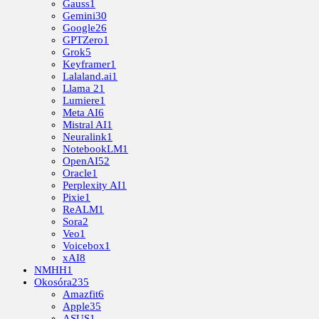
Gauss
1
Gemini
30
Google
26
GPTZero
1
Grok
5
Keyframer
1
Lalaland.ai
1
Llama 2
1
Lumiere
1
Meta AI
6
Mistral AI
1
Neuralink
1
NotebookLM
1
OpenAI
52
Oracle
1
Perplexity AI
1
Pixie
1
ReALM
1
Sora
2
Veo
1
Voicebox
1
xAI
8
NMHH
1
Okosóra
235
Amazfit
6
Apple
35
ASUS
1