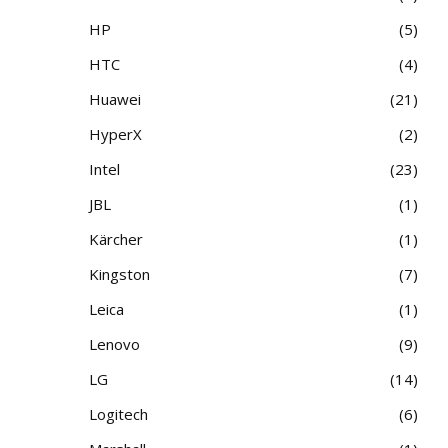
HP
5
HTC
4
Huawei
21
HyperX
2
Intel
23
JBL
1
Kärcher
1
Kingston
7
Leica
1
Lenovo
9
LG
14
Logitech
6