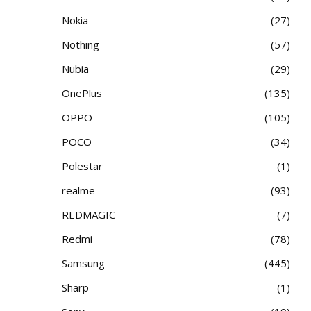
Nokia
27
Nothing
57
Nubia
29
OnePlus
135
OPPO
105
POCO
34
Polestar
1
realme
93
REDMAGIC
7
Redmi
78
Samsung
445
Sharp
1