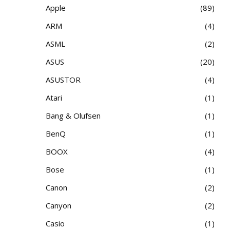
Apple
89
ARM
4
ASML
2
ASUS
20
ASUSTOR
4
Atari
1
Bang & Olufsen
1
BenQ
1
BOOX
4
Bose
1
Canon
2
Canyon
2
Casio
1