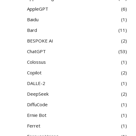
AppleGPT
6
Baidu
1
Bard
11
BESPOKE AI
2
ChatGPT
53
Colossus
1
Copilot
2
DALLE-2
1
DeepSeek
2
DiffuCode
1
Ernie Bot
1
Ferret
1