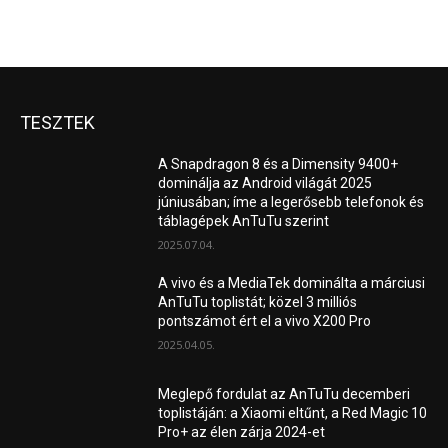
TESZTEK
A Snapdragon 8 és a Dimensity 9400+
dominálja az Android világát 2025
júniusában; íme a legerősebb telefonok és
táblagépek AnTuTu szerint
2025.07.04.
A vivo és a MediaTek dominálta a márciusi
AnTuTu toplistát; közel 3 milliós
pontszámot ért el a vivo X200 Pro
2025.04.05.
Meglepő fordulat az AnTuTu decemberi
toplistáján: a Xiaomi eltűnt, a Red Magic 10
Pro+ az élen zárja 2024-et