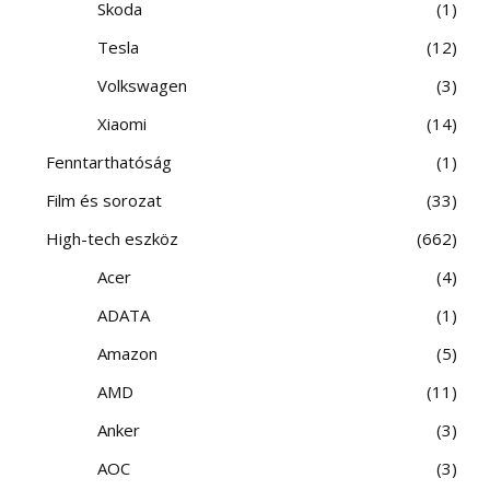
Skoda
1
Tesla
12
Volkswagen
3
Xiaomi
14
Fenntarthatóság
1
Film és sorozat
33
High-tech eszköz
662
Acer
4
ADATA
1
Amazon
5
AMD
11
Anker
3
AOC
3