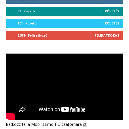
59
Követő
KÖVETÉS
101
Követő
KÖVETÉS
2,589
Feliratkozó
FELIRATKOZÁS
Iratkozz fel a Mobilissimo HU csatornára
itt
.