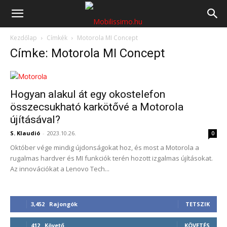
Mobilissimo.hu
Kezdőlap
Címkék
Motorola MI Concept
Címke: Motorola MI Concept
Hogyan alakul át egy okostelefon
összecsukható karkötővé a Motorola
újításával?
S. Klaudió
-
2023.10.26.
0
Október vége mindig újdonságokat hoz, és most a Motorola a
rugalmas hardver és MI funkciók terén hozott izgalmas újításokat.
Az innovációkat a Lenovo Tech...
3,452
Rajongók
TETSZIK
412
Követő
KÖVETÉS