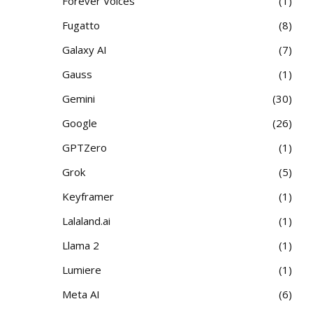
Forever Voices
1
Fugatto
8
Galaxy AI
7
Gauss
1
Gemini
30
Google
26
GPTZero
1
Grok
5
Keyframer
1
Lalaland.ai
1
Llama 2
1
Lumiere
1
Meta AI
6