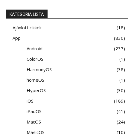
KATEGÓRIA LISTA
Ajánlott cikkek
18
App
830
Android
237
ColorOS
1
HarmonyOS
38
homeOS
1
HyperOS
30
iOS
189
iPadOS
41
MacOS
24
MagicOS
10