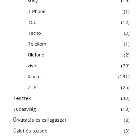
Sony
19
T Phone
1
TCL
12
Tecno
3
Telekom
1
Ulefone
2
vivo
70
Xiaomi
191
ZTE
25
Tesztek
33
Tudásvilág
10
Űrkutatás és csillagászat
8
Üzlet és tőzsde
3