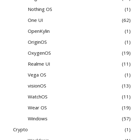
Nothing OS
1
One UI
62
OpenKylin
1
OriginOS
1
OxygenOS
19
Realme UI
11
Vega OS
1
visionOS
13
WatchOS
11
Wear OS
19
Windows
57
Crypto
1