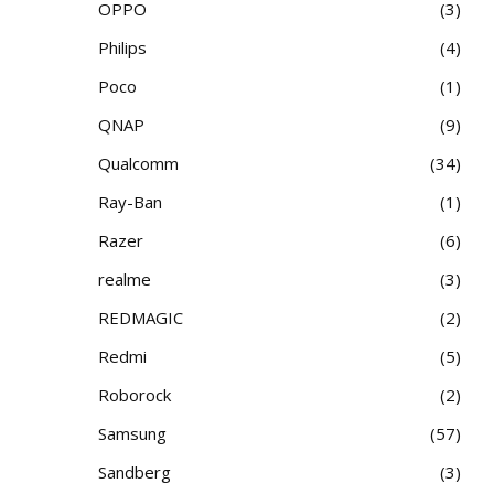
OPPO
3
Philips
4
Poco
1
QNAP
9
Qualcomm
34
Ray-Ban
1
Razer
6
realme
3
REDMAGIC
2
Redmi
5
Roborock
2
Samsung
57
Sandberg
3