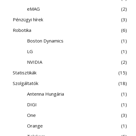
eMAG
2
Pénzügyi hírek
3
Robotika
6
Boston Dynamics
1
LG
1
NVIDIA
2
Statisztikák
15
Szolgáltatók
18
Antenna Hungária
1
DIGI
1
One
3
Orange
1