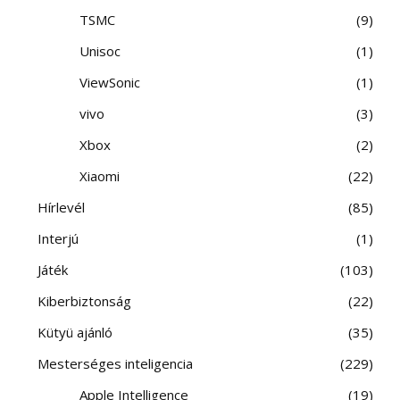
TSMC
9
Unisoc
1
ViewSonic
1
vivo
3
Xbox
2
Xiaomi
22
Hírlevél
85
Interjú
1
Játék
103
Kiberbiztonság
22
Kütyü ajánló
35
Mesterséges inteligencia
229
Apple Intelligence
19