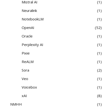
Mistral AI
1
Neuralink
1
NotebookLM
1
OpenAI
52
Oracle
1
Perplexity AI
1
Pixie
1
ReALM
1
Sora
2
Veo
1
Voicebox
1
xAI
8
NMHH
1