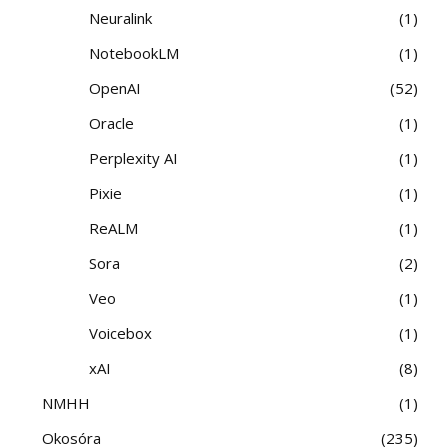
Neuralink
1
NotebookLM
1
OpenAI
52
Oracle
1
Perplexity AI
1
Pixie
1
ReALM
1
Sora
2
Veo
1
Voicebox
1
xAI
8
NMHH
1
Okosóra
235