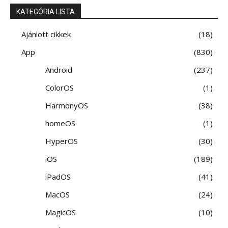
KATEGÓRIA LISTA
Ajánlott cikkek
18
App
830
Android
237
ColorOS
1
HarmonyOS
38
homeOS
1
HyperOS
30
iOS
189
iPadOS
41
MacOS
24
MagicOS
10