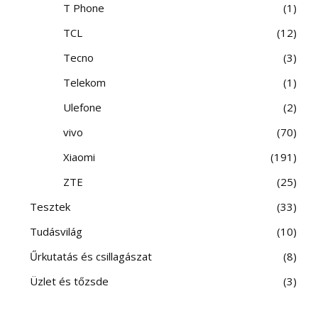
T Phone
1
TCL
12
Tecno
3
Telekom
1
Ulefone
2
vivo
70
Xiaomi
191
ZTE
25
Tesztek
33
Tudásvilág
10
Űrkutatás és csillagászat
8
Üzlet és tőzsde
3