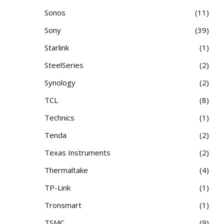
Sonos
11
Sony
39
Starlink
1
SteelSeries
2
Synology
2
TCL
8
Technics
1
Tenda
2
Texas Instruments
2
Thermaltake
4
TP-Link
1
Tronsmart
1
TSMC
9