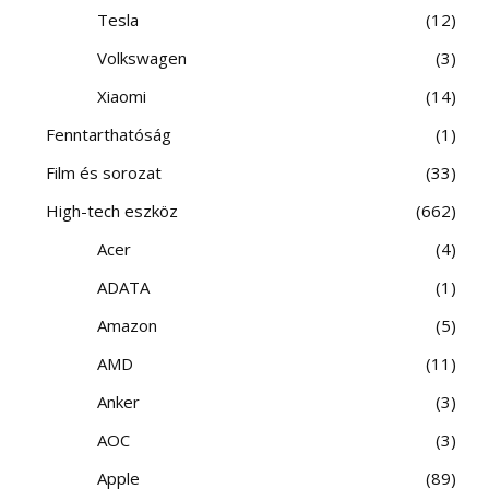
Tesla
12
Volkswagen
3
Xiaomi
14
Fenntarthatóság
1
Film és sorozat
33
High-tech eszköz
662
Acer
4
ADATA
1
Amazon
5
AMD
11
Anker
3
AOC
3
Apple
89