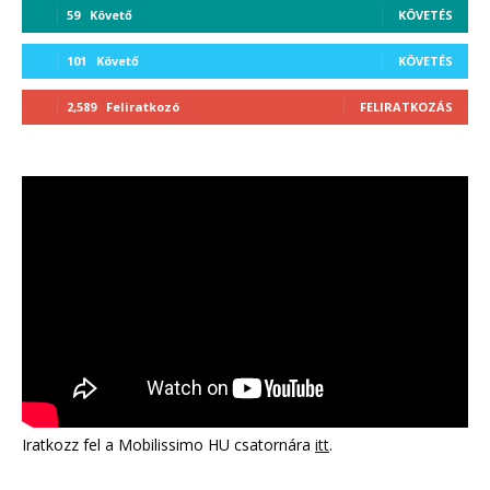
59
Követő
KÖVETÉS
101
Követő
KÖVETÉS
2,589
Feliratkozó
FELIRATKOZÁS
Iratkozz fel a Mobilissimo HU csatornára
itt
.