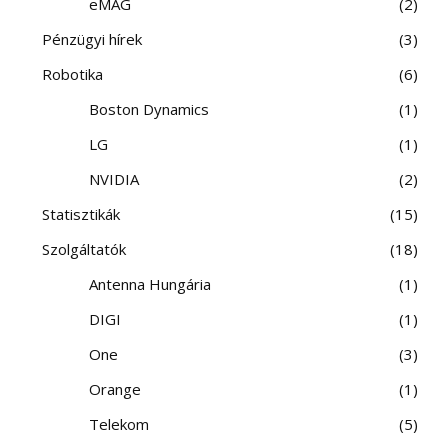
eMAG
2
Pénzügyi hírek
3
Robotika
6
Boston Dynamics
1
LG
1
NVIDIA
2
Statisztikák
15
Szolgáltatók
18
Antenna Hungária
1
DIGI
1
One
3
Orange
1
Telekom
5