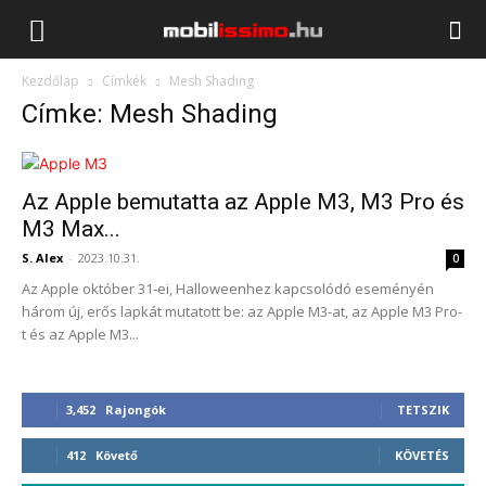
Mobilissimo.hu
Kezdőlap
Címkék
Mesh Shading
Címke: Mesh Shading
Az Apple bemutatta az Apple M3, M3 Pro és
M3 Max...
S. Alex
-
2023.10.31.
0
Az Apple október 31-ei, Halloweenhez kapcsolódó eseményén
három új, erős lapkát mutatott be: az Apple M3-at, az Apple M3 Pro-
t és az Apple M3...
3,452
Rajongók
TETSZIK
412
Követő
KÖVETÉS