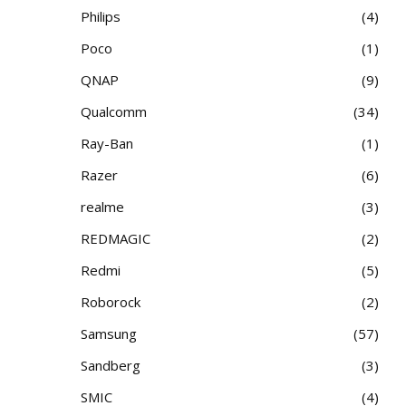
Philips
4
Poco
1
QNAP
9
Qualcomm
34
Ray-Ban
1
Razer
6
realme
3
REDMAGIC
2
Redmi
5
Roborock
2
Samsung
57
Sandberg
3
SMIC
4