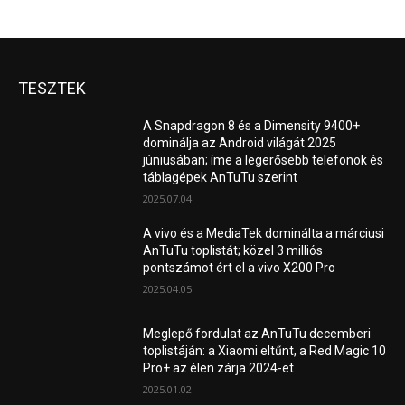
TESZTEK
A Snapdragon 8 és a Dimensity 9400+
dominálja az Android világát 2025
júniusában; íme a legerősebb telefonok és
táblagépek AnTuTu szerint
2025.07.04.
A vivo és a MediaTek dominálta a márciusi
AnTuTu toplistát; közel 3 milliós
pontszámot ért el a vivo X200 Pro
2025.04.05.
Meglepő fordulat az AnTuTu decemberi
toplistáján: a Xiaomi eltűnt, a Red Magic 10
Pro+ az élen zárja 2024-et
2025.01.02.