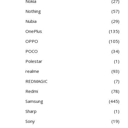
Nokia
27
Nothing
57
Nubia
29
OnePlus
135
OPPO
105
POCO
34
Polestar
1
realme
93
REDMAGIC
7
Redmi
78
Samsung
445
Sharp
1
Sony
19