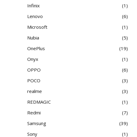
Infinix
1
Lenovo
6
Microsoft
1
Nubia
5
OnePlus
19
Onyx
1
OPPO
6
POCO
3
realme
3
REDMAGIC
1
Redmi
7
Samsung
39
Sony
1