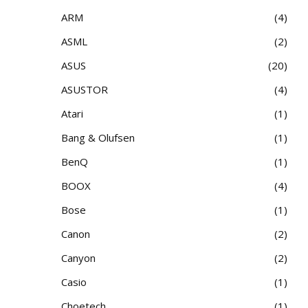
ARM
4
ASML
2
ASUS
20
ASUSTOR
4
Atari
1
Bang & Olufsen
1
BenQ
1
BOOX
4
Bose
1
Canon
2
Canyon
2
Casio
1
Choetech
1