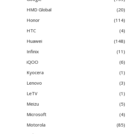
HMD Global
20
Honor
114
HTC
4
Huawei
148
Infinix
11
iQOO
6
Kyocera
1
Lenovo
3
LeTV
1
Meizu
5
Microsoft
4
Motorola
85