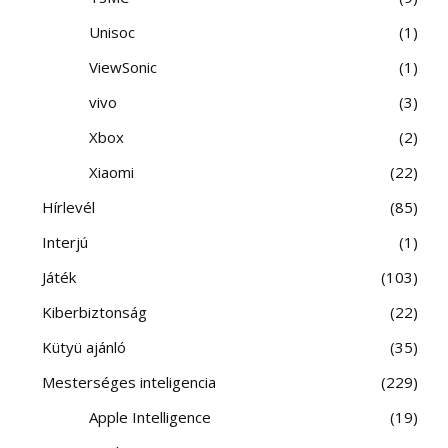
Unisoc
1
ViewSonic
1
vivo
3
Xbox
2
Xiaomi
22
Hírlevél
85
Interjú
1
Játék
103
Kiberbiztonság
22
Kütyü ajánló
35
Mesterséges inteligencia
229
Apple Intelligence
19