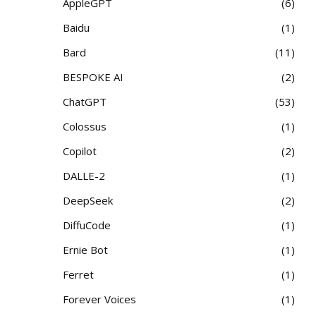
AppleGPT
6
Baidu
1
Bard
11
BESPOKE AI
2
ChatGPT
53
Colossus
1
Copilot
2
DALLE-2
1
DeepSeek
2
DiffuCode
1
Ernie Bot
1
Ferret
1
Forever Voices
1