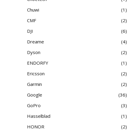
Chuwi
1
CMF
2
DJI
6
Dreame
4
Dyson
2
ENDORFY
1
Ericsson
2
Garmin
2
Google
36
GoPro
3
Hasselblad
1
HONOR
2