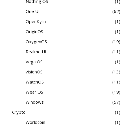
Nothing OS
1
One UI
62
OpenKylin
1
OriginOS
1
OxygenOS
19
Realme UI
11
Vega OS
1
visionOS
13
WatchOS
11
Wear OS
19
Windows
57
Crypto
1
Worldcoin
1