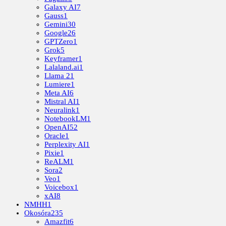
Galaxy AI
7
Gauss
1
Gemini
30
Google
26
GPTZero
1
Grok
5
Keyframer
1
Lalaland.ai
1
Llama 2
1
Lumiere
1
Meta AI
6
Mistral AI
1
Neuralink
1
NotebookLM
1
OpenAI
52
Oracle
1
Perplexity AI
1
Pixie
1
ReALM
1
Sora
2
Veo
1
Voicebox
1
xAI
8
NMHH
1
Okosóra
235
Amazfit
6