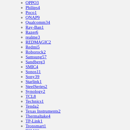
OPPO
3
Philips
4
Poco
1
QNAP
9
Qualcomm
34
Ray-Ban
1
Razer
6
realme
3
REDMAGIC
2
Redmi
5
Roborock
2
Samsung
57
Sandberg
3
SMIC
4
Sonos
11
Sony
39
Starlink
1
SteelSeries
2
Synology
2
TCL
8
Technics
1
Tenda
2
Texas Instruments
2
Thermaltake
4
TP-Link
1
Tronsmart
1