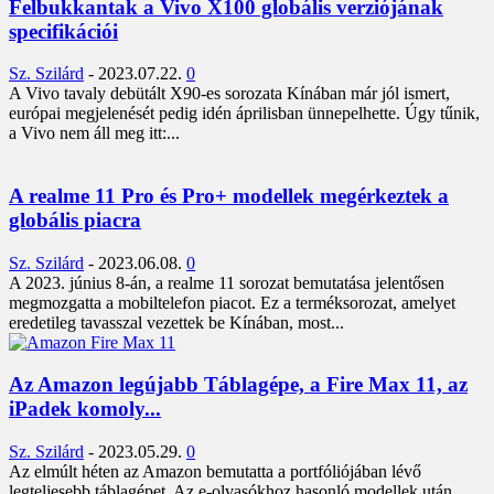
Felbukkantak a Vivo X100 globális verziójának
specifikációi
Sz. Szilárd
-
2023.07.22.
0
A Vivo tavaly debütált X90-es sorozata Kínában már jól ismert,
európai megjelenését pedig idén áprilisban ünnepelhette. Úgy tűnik,
a Vivo nem áll meg itt:...
A realme 11 Pro és Pro+ modellek megérkeztek a
globális piacra
Sz. Szilárd
-
2023.06.08.
0
A 2023. június 8-án, a realme 11 sorozat bemutatása jelentősen
megmozgatta a mobiltelefon piacot. Ez a terméksorozat, amelyet
eredetileg tavasszal vezettek be Kínában, most...
Az Amazon legújabb Táblagépe, a Fire Max 11, az
iPadek komoly...
Sz. Szilárd
-
2023.05.29.
0
Az elmúlt héten az Amazon bemutatta a portfóliójában lévő
legteljesebb táblagépet. Az e-olvasókhoz hasonló modellek után