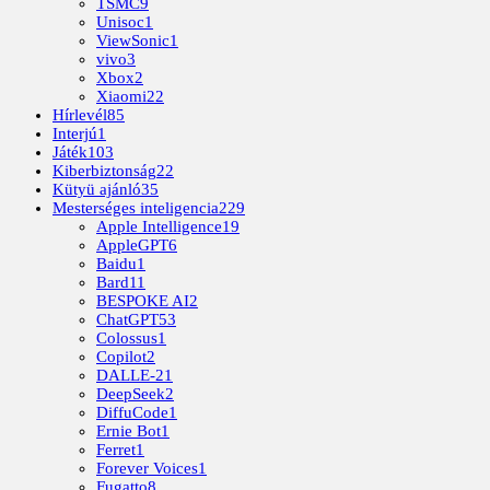
TSMC
9
Unisoc
1
ViewSonic
1
vivo
3
Xbox
2
Xiaomi
22
Hírlevél
85
Interjú
1
Játék
103
Kiberbiztonság
22
Kütyü ajánló
35
Mesterséges inteligencia
229
Apple Intelligence
19
AppleGPT
6
Baidu
1
Bard
11
BESPOKE AI
2
ChatGPT
53
Colossus
1
Copilot
2
DALLE-2
1
DeepSeek
2
DiffuCode
1
Ernie Bot
1
Ferret
1
Forever Voices
1
Fugatto
8