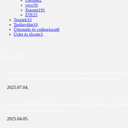
Ulefone
2
vivo
70
Xiaomi
191
ZTE
25
Tesztek
33
Tudásvilág
10
Űrkutatás és csillagászat
8
Üzlet és tőzsde
3
TESZTEK
A Snapdragon 8 és a Dimensity 9400+ dominálja az Android világát 2025
júniusában; íme a legerősebb telefonok és táblagépek AnTuTu szerint
2025.07.04.
A vivo és a MediaTek dominálta a márciusi AnTuTu toplistát; közel 3 mill
pontszámot ért el a vivo X200 Pro
2025.04.05.