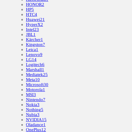
HONOR
2
HP
5
HTC
4
Huawei
21
HyperX
2
Intel
23
JBL
1
Kärcher
1
Kingston
7
Leica
1
Lenovo
9
LG
14
Logitech
6
Marshall
1
Mediatek
25
Meta
10
Microsoft
30
Motorola
1
MSI
3
Nintendo
7
Nokia
3
Nothing
5
Nubia
3
NVIDIA
15
Oladance
1
OnePlus
12