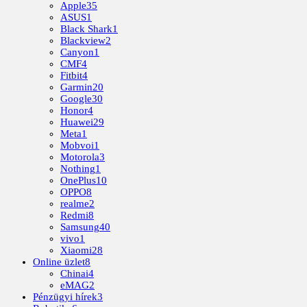
Apple
35
ASUS
1
Black Shark
1
Blackview
2
Canyon
1
CMF
4
Fitbit
4
Garmin
20
Google
30
Honor
4
Huawei
29
Meta
1
Mobvoi
1
Motorola
3
Nothing
1
OnePlus
10
OPPO
8
realme
2
Redmi
8
Samsung
40
vivo
1
Xiaomi
28
Online üzlet
8
Chinai
4
eMAG
2
Pénzügyi hírek
3