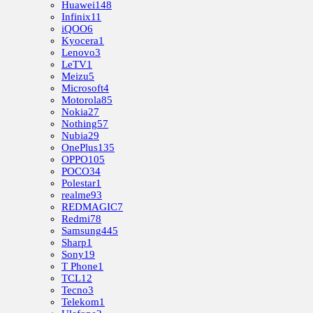
Huawei
148
Infinix
11
iQOO
6
Kyocera
1
Lenovo
3
LeTV
1
Meizu
5
Microsoft
4
Motorola
85
Nokia
27
Nothing
57
Nubia
29
OnePlus
135
OPPO
105
POCO
34
Polestar
1
realme
93
REDMAGIC
7
Redmi
78
Samsung
445
Sharp
1
Sony
19
T Phone
1
TCL
12
Tecno
3
Telekom
1