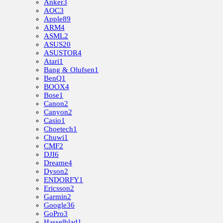
Anker
3
AOC
3
Apple
89
ARM
4
ASML
2
ASUS
20
ASUSTOR
4
Atari
1
Bang & Olufsen
1
BenQ
1
BOOX
4
Bose
1
Canon
2
Canyon
2
Casio
1
Choetech
1
Chuwi
1
CMF
2
DJI
6
Dreame
4
Dyson
2
ENDORFY
1
Ericsson
2
Garmin
2
Google
36
GoPro
3
Hasselblad
1