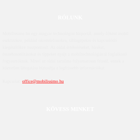
RÓLUNK
Mobilissimo.hu egy magyar technológiai hírportál, amely főként mobil
eszközökre, például okostelefonokra, táblagépekre és kapcsolódó
kiegészítőkre összpontosít. Az oldal értékeléseket, híreket,
összehasonlításokat és tippeket nyújt a mobiltechnológiával foglalkozó
fogyasztóknak. Mivel az oldal tartalma folyamatosan frissül, ennek a
közvetlen látogatása biztosítja a legfrissebb információkat.
Kapcsolat:
office@mobilissimo.hu
KÖVESS MINKET