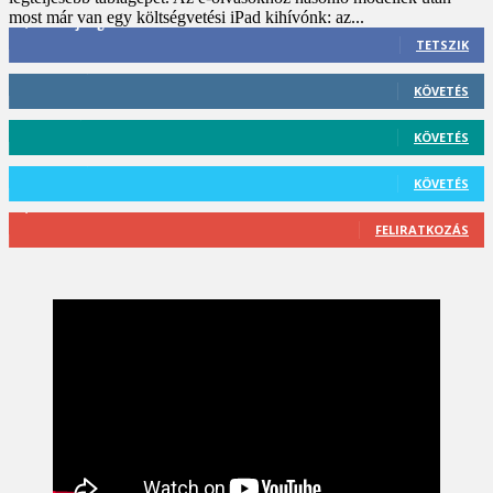
most már van egy költségvetési iPad kihívónk: az...
3,452
Rajongók
TETSZIK
412
Követő
KÖVETÉS
59
Követő
KÖVETÉS
101
Követő
KÖVETÉS
2,589
Feliratkozó
FELIRATKOZÁS