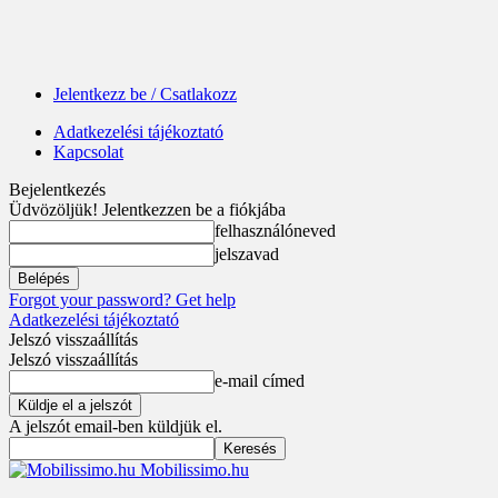
Jelentkezz be / Csatlakozz
Adatkezelési tájékoztató
Kapcsolat
Bejelentkezés
Üdvözöljük! Jelentkezzen be a fiókjába
felhasználóneved
jelszavad
Forgot your password? Get help
Adatkezelési tájékoztató
Jelszó visszaállítás
Jelszó visszaállítás
e-mail címed
A jelszót email-ben küldjük el.
Mobilissimo.hu