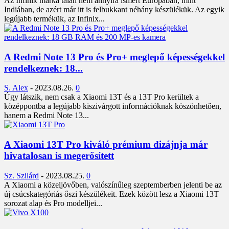
Az Infinix márka talán nem annyira ismert Európában, mint
Indiában, de azért már itt is felbukkant néhány készülékük. Az egyik
legújabb termékük, az Infinix...
A Redmi Note 13 Pro és Pro+ meglepő képességekkel
rendelkeznek: 18...
S. Alex
-
2023.08.26.
0
Úgy látszik, nem csak a Xiaomi 13T és a 13T Pro kerültek a
középpontba a legújabb kiszivárgott információknak köszönhetően,
hanem a Redmi Note 13...
A Xiaomi 13T Pro kiváló prémium dizájnja már
hivatalosan is megerősített
Sz. Szilárd
-
2023.08.25.
0
A Xiaomi a közeljövőben, valószínűleg szeptemberben jelenti be az
új csúcskategóriás őszi készülékeit. Ezek között lesz a Xiaomi 13T
sorozat alap és Pro modelljei...