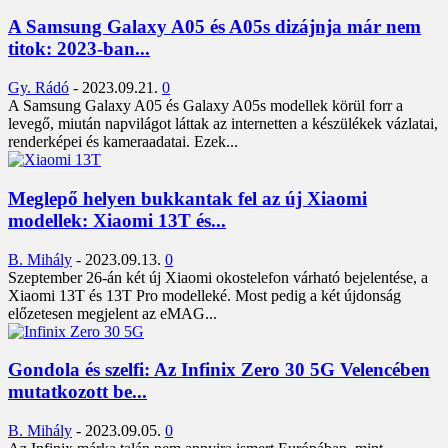
A Samsung Galaxy A05 és A05s dizájnja már nem
titok: 2023-ban...
Gy. Rádó
-
2023.09.21.
0
A Samsung Galaxy A05 és Galaxy A05s modellek körül forr a
levegő, miután napvilágot láttak az internetten a készülékek vázlatai,
renderképei és kameraadatai. Ezek...
Meglepő helyen bukkantak fel az új Xiaomi
modellek: Xiaomi 13T és...
B. Mihály
-
2023.09.13.
0
Szeptember 26-án két új Xiaomi okostelefon várható bejelentése, a
Xiaomi 13T és 13T Pro modelleké. Most pedig a két újdonság
előzetesen megjelent az eMAG...
Gondola és szelfi: Az Infinix Zero 30 5G Velencében
mutatkozott be...
B. Mihály
-
2023.09.05.
0