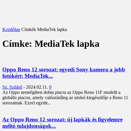
Kezdőlap
Címkék
MediaTek lapka
Címke: MediaTek lapka
Oppo Reno 12 sorozat: egyedi Sony kamera a jobb
fotókért; MediaTek...
Sz. Szilárd
-
2024.02.11.
0
Az Oppo nemrégiben dobta piacra az Oppo Reno 11F modellt a
globális piacon, amely valószínűleg az utolsó kiegészítője a Reno 11
sorozatnak. Ezzel együtt...
Az Oppo Reno 12 sorozat: új lapkák és figyelemre
méltó tulajdonságok...