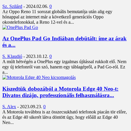
Sz. Szilárd
-
2024.02.06.
0
Az Oppo Reno 11 sorozat globális bemutatója után alig egy
hónappal az internet már a következő generációs Oppo
okostelefonokkal, a Reno 12-vel és a...
Az OnePlus Pad Go Indiában debütált: íme az árak
és a...
S. Klaudió
-
2023.10.12.
0
A múlt hétvégén a OnePlus egy izgalmas újítással rukkolt elő. Nem
egy új telefonról van szó, hanem egy táblagépről, a Pad Go-ról. Ez
a...
Kiszedtük dobozából a Motorola Edge 40 Neo-t:
Divatos dizájn, professzionális felhasználásra...
S. Alex
-
2023.09.23.
0
A Motorola továbbra is az összecsukható telefonok piacán tör előre,
és az Edge 40 sikerét látva döntött úgy, hogy előáll az Edge 40
Neo...