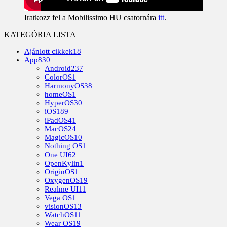
Iratkozz fel a Mobilissimo HU csatornára
itt
.
KATEGÓRIA LISTA
Ajánlott cikkek
18
App
830
Android
237
ColorOS
1
HarmonyOS
38
homeOS
1
HyperOS
30
iOS
189
iPadOS
41
MacOS
24
MagicOS
10
Nothing OS
1
One UI
62
OpenKylin
1
OriginOS
1
OxygenOS
19
Realme UI
11
Vega OS
1
visionOS
13
WatchOS
11
Wear OS
19