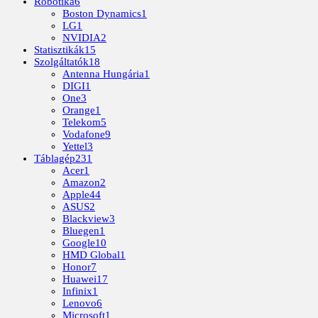
Robotika
6
Boston Dynamics
1
LG
1
NVIDIA
2
Statisztikák
15
Szolgáltatók
18
Antenna Hungária
1
DIGI
1
One
3
Orange
1
Telekom
5
Vodafone
9
Yettel
3
Táblagép
231
Acer
1
Amazon
2
Apple
44
ASUS
2
Blackview
3
Bluegen
1
Google
10
HMD Global
1
Honor
7
Huawei
17
Infinix
1
Lenovo
6
Microsoft
1