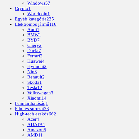
Windows
57
Crypto
1
Worldcoin
1
Egyéb kategória
235
Elektromos jármű
116
Audi
1
BMW
1
BYD
7
Chery
2
Dacia
7
Ferrari
2
Huawei
4
Hyundai
2
Nio
3
Renault
2
Skoda
1
Tesla
12
Volkswagen
3
Xiaomi
14
Fenntarthatóság
1
Film és sorozat
33
High-tech eszköz
662
Acer
4
ADATA
1
Amazon
5
AMD
11