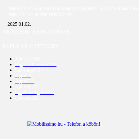
Meglepő fordulat az AnTuTu decemberi toplistáján: a Xiaomi eltűnt, a Re
Magic 10 Pro+ az élen zárja 2024-et
2025.01.02.
NÉPSZERŰ BEJEGYZÉSEK
POPULAR CATEGORY
Telefon
1951
High-tech eszköz
529
Samsung
445
App
428
Apple
313
Android
237
Egyéb kategória
235
Okosóra
215