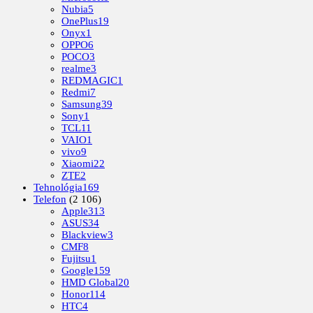
Nubia
5
OnePlus
19
Onyx
1
OPPO
6
POCO
3
realme
3
REDMAGIC
1
Redmi
7
Samsung
39
Sony
1
TCL
11
VAIO
1
vivo
9
Xiaomi
22
ZTE
2
Tehnológia
169
Telefon
(2 106)
Apple
313
ASUS
34
Blackview
3
CMF
8
Fujitsu
1
Google
159
HMD Global
20
Honor
114
HTC
4