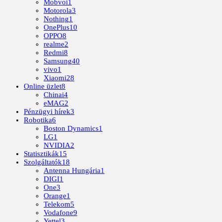
Mobvoi
1
Motorola
3
Nothing
1
OnePlus
10
OPPO
8
realme
2
Redmi
8
Samsung
40
vivo
1
Xiaomi
28
Online üzlet
8
Chinai
4
eMAG
2
Pénzügyi hírek
3
Robotika
6
Boston Dynamics
1
LG
1
NVIDIA
2
Statisztikák
15
Szolgáltatók
18
Antenna Hungária
1
DIGI
1
One
3
Orange
1
Telekom
5
Vodafone
9
Yettel
3