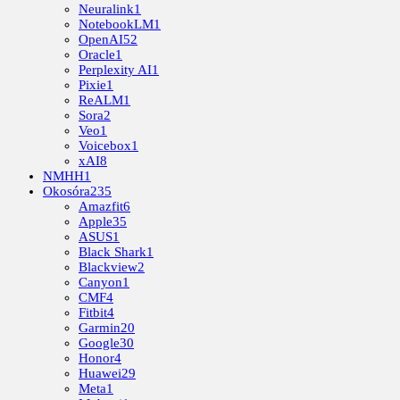
Neuralink
1
NotebookLM
1
OpenAI
52
Oracle
1
Perplexity AI
1
Pixie
1
ReALM
1
Sora
2
Veo
1
Voicebox
1
xAI
8
NMHH
1
Okosóra
235
Amazfit
6
Apple
35
ASUS
1
Black Shark
1
Blackview
2
Canyon
1
CMF
4
Fitbit
4
Garmin
20
Google
30
Honor
4
Huawei
29
Meta
1