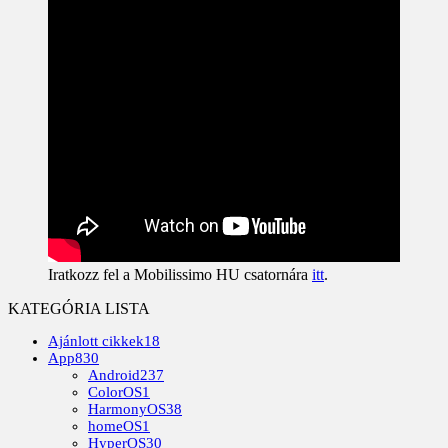
Iratkozz fel a Mobilissimo HU csatornára
itt
.
KATEGÓRIA LISTA
Ajánlott cikkek
18
App
830
Android
237
ColorOS
1
HarmonyOS
38
homeOS
1
HyperOS
30