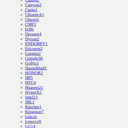
Canon
2
Canyon
2
Casio
1
Choetech
1
Chuwi
1
CMF
2
DJI
6
Dreame
4
Dyson
2
ENDORFY
1
Ericsson
2
Garmin
2
Google
36
GoPro
3
Hasselblad
1
HONOR
2
HP
5
HTC
4
Huawei
21
HyperX
2
Intel
23
JBL
1
Kärcher
1
Kingston
7
Leica
1
Lenovo
9
LG
14