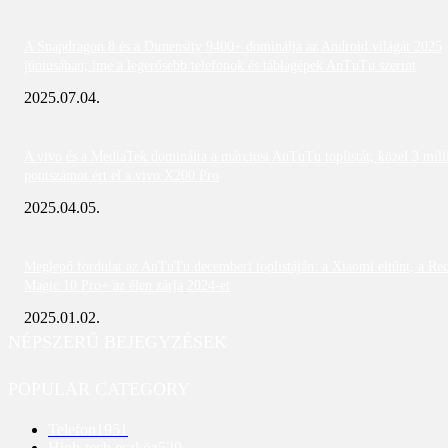
A Snapdragon 8 és a Dimensity 9400+ dominálja az Android világát 2025
júniusában; íme a legerősebb telefonok és táblagépek AnTuTu szerint
2025.07.04.
A vivo és a MediaTek dominálta a márciusi AnTuTu toplistát; közel 3 mill
pontszámot ért el a vivo X200 Pro
2025.04.05.
Meglepő fordulat az AnTuTu decemberi toplistáján: a Xiaomi eltűnt, a Re
Magic 10 Pro+ az élen zárja 2024-et
2025.01.02.
NÉPSZERŰ BEJEGYZÉSEK
POPULAR CATEGORY
Telefon
1951
High-tech eszköz
529