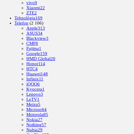
vivo
9
Xiaomi
22
ZTE
2
Tehnológia
169
Telefon
(2 106)
Apple
313
ASUS
34
Blackview
3
CMF
8
Fujitsu
1
Google
159
HMD Global
20
Honor
114
HTC
4
Huawei
148
Infinix
11
iQOO
6
Kyocera
1
Lenovo
3
LeTV
1
Meizu
5
Microsoft
4
Motorola
85
Nokia
27
Nothing
57
Nubia
29