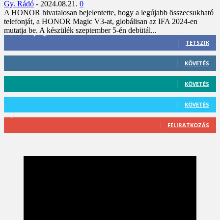
Gy. Rádó
-
2024.08.21.
0
A HONOR hivatalosan bejelentette, hogy a legújabb összecsukható
telefonját, a HONOR Magic V3-at, globálisan az IFA 2024-en
mutatja be. A készülék szeptember 5-én debütál...
3,452
Rajongók
TETSZIK
412
Követő
KÖVETÉS
59
Követő
KÖVETÉS
101
Követő
KÖVETÉS
2,589
Feliratkozó
FELIRATKOZÁS