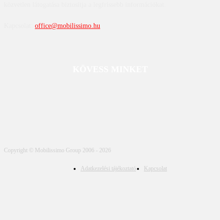
közvetlen látogatása biztosítja a legfrissebb információkat.
Kapcsolat:
office@mobilissimo.hu
KÖVESS MINKET
Copyright © Mobilissimo Group 2006 - 2026
Adatkezelési tájékoztató
Kapcsolat