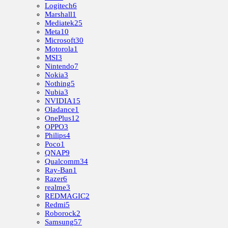
Logitech
6
Marshall
1
Mediatek
25
Meta
10
Microsoft
30
Motorola
1
MSI
3
Nintendo
7
Nokia
3
Nothing
5
Nubia
3
NVIDIA
15
Oladance
1
OnePlus
12
OPPO
3
Philips
4
Poco
1
QNAP
9
Qualcomm
34
Ray-Ban
1
Razer
6
realme
3
REDMAGIC
2
Redmi
5
Roborock
2
Samsung
57