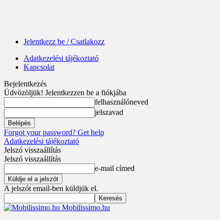
Jelentkezz be / Csatlakozz
Adatkezelési tájékoztató
Kapcsolat
Bejelentkezés
Üdvözöljük! Jelentkezzen be a fiókjába
felhasználóneved
jelszavad
Forgot your password? Get help
Adatkezelési tájékoztató
Jelszó visszaállítás
Jelszó visszaállítás
e-mail címed
A jelszót email-ben küldjük el.
Mobilissimo.hu