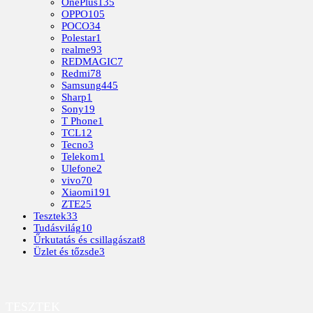
OnePlus
135
OPPO
105
POCO
34
Polestar
1
realme
93
REDMAGIC
7
Redmi
78
Samsung
445
Sharp
1
Sony
19
T Phone
1
TCL
12
Tecno
3
Telekom
1
Ulefone
2
vivo
70
Xiaomi
191
ZTE
25
Tesztek
33
Tudásvilág
10
Űrkutatás és csillagászat
8
Üzlet és tőzsde
3
TESZTEK