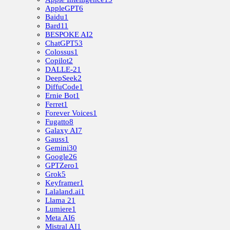
AppleGPT
6
Baidu
1
Bard
11
BESPOKE AI
2
ChatGPT
53
Colossus
1
Copilot
2
DALLE-2
1
DeepSeek
2
DiffuCode
1
Ernie Bot
1
Ferret
1
Forever Voices
1
Fugatto
8
Galaxy AI
7
Gauss
1
Gemini
30
Google
26
GPTZero
1
Grok
5
Keyframer
1
Lalaland.ai
1
Llama 2
1
Lumiere
1
Meta AI
6
Mistral AI
1