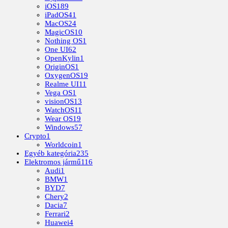
iOS
189
iPadOS
41
MacOS
24
MagicOS
10
Nothing OS
1
One UI
62
OpenKylin
1
OriginOS
1
OxygenOS
19
Realme UI
11
Vega OS
1
visionOS
13
WatchOS
11
Wear OS
19
Windows
57
Crypto
1
Worldcoin
1
Egyéb kategória
235
Elektromos jármű
116
Audi
1
BMW
1
BYD
7
Chery
2
Dacia
7
Ferrari
2
Huawei
4