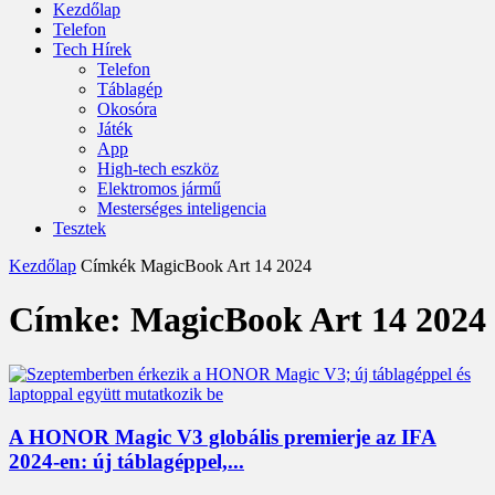
Kezdőlap
Telefon
Tech Hírek
Telefon
Táblagép
Okosóra
Játék
App
High-tech eszköz
Elektromos jármű
Mesterséges inteligencia
Tesztek
Kezdőlap
Címkék
MagicBook Art 14 2024
Címke: MagicBook Art 14 2024
A HONOR Magic V3 globális premierje az IFA
2024-en: új táblagéppel,...