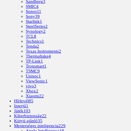
Sandberg
3
SMIC
4
Sonos
11
Sony
39
Starlink
1
SteelSeries
2
Synology
2
TCL
8
Technics
1
Tenda
2
Texas Instruments
2
Thermaltake
4
TP-Link
1
Tronsmart
1
TSMC
9
Unisoc
1
ViewSonic
1
vivo
3
Xbox
2
Xiaomi
22
Hírlevél
85
Interjú
1
Játék
103
Kiberbiztonság
22
Kütyü ajánló
35
Mesterséges inteligencia
229
Apple Intelligence
19