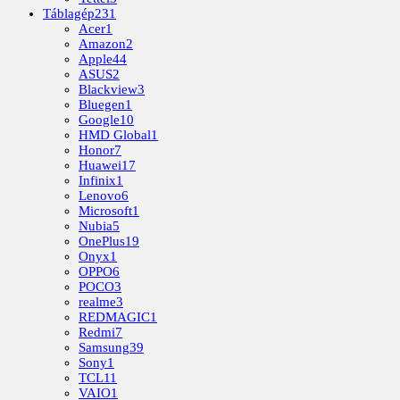
Táblagép
231
Acer
1
Amazon
2
Apple
44
ASUS
2
Blackview
3
Bluegen
1
Google
10
HMD Global
1
Honor
7
Huawei
17
Infinix
1
Lenovo
6
Microsoft
1
Nubia
5
OnePlus
19
Onyx
1
OPPO
6
POCO
3
realme
3
REDMAGIC
1
Redmi
7
Samsung
39
Sony
1
TCL
11
VAIO
1