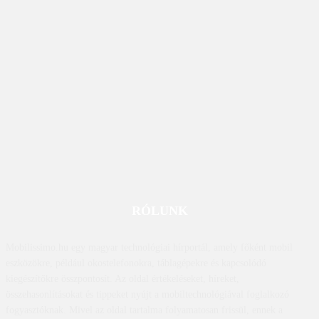
RÓLUNK
Mobilissimo.hu egy magyar technológiai hírportál, amely főként mobil
eszközökre, például okostelefonokra, táblagépekre és kapcsolódó
kiegészítőkre összpontosít. Az oldal értékeléseket, híreket,
összehasonlításokat és tippeket nyújt a mobiltechnológiával foglalkozó
fogyasztóknak. Mivel az oldal tartalma folyamatosan frissül, ennek a