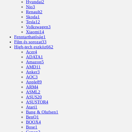
Hyundai
2
Nio
3
Renault
2
Skoda
1
Tesla
12
Volkswagen
3
Xiaomi
14
Fenntarthatóság
1
Film és sorozat
33
High-tech eszköz
662
Acer
4
ADATA
1
Amazon
5
AMD
11
Anker
3
AOC
3
Apple
89
ARM
4
ASML
2
ASUS
20
ASUSTOR
4
Atari
1
Bang & Olufsen
1
BenQ
1
BOOX
4
Bose
1