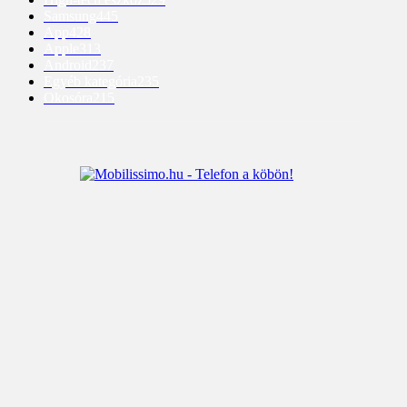
Samsung
445
App
428
Apple
313
Android
237
Egyéb kategória
235
Okosóra
215