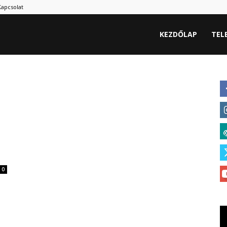
Kapcsolat
hu
KEZDŐLAP
TEL
0