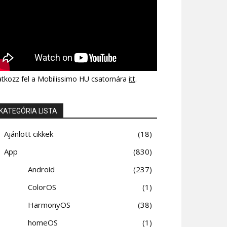
atkozz fel a Mobilissimo HU csatornára
itt
.
KATEGÓRIA LISTA
Ajánlott cikkek
18
App
830
Android
237
ColorOS
1
HarmonyOS
38
homeOS
1