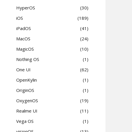
HyperOS
30
iOS
189
iPadOS
41
MacOS
24
MagicOS
10
Nothing OS
1
One UI
62
OpenKylin
1
OriginOS
1
OxygenOS
19
Realme UI
11
Vega OS
1
visionOS
13