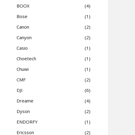
BOOX
4
Bose
1
Canon
2
Canyon
2
Casio
1
Choetech
1
Chuwi
1
CMF
2
DJI
6
Dreame
4
Dyson
2
ENDORFY
1
Ericsson
2