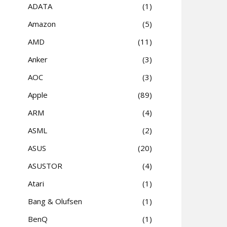
ADATA
1
Amazon
5
AMD
11
Anker
3
AOC
3
Apple
89
ARM
4
ASML
2
ASUS
20
ASUSTOR
4
Atari
1
Bang & Olufsen
1
BenQ
1