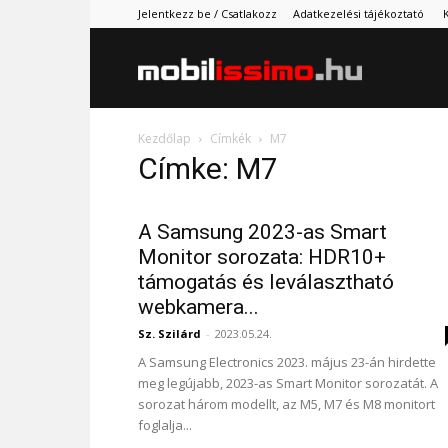
Jelentkezz be / Csatlakozz
Adatkezelési tájékoztató
Mobilissimo.
Kezdőlap
Címkék
M7
Címke: M7
A Samsung 2023-as Smart
Monitor sorozata: HDR10+
támogatás és leválasztható
webkamera...
Sz. Szilárd
-
2023.05.24.
A Samsung Electronics 2023. május 23-án hirdette
meg legújabb, 2023-as Smart Monitor sorozatát. A
sorozat három modellt, az M5, M7 és M8 monitort
foglalja...