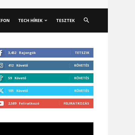
EFON
TECH HÍREK
TESZTEK
3,452
Rajongók
TETSZIK
412
Követő
KÖVETÉS
59
Követő
KÖVETÉS
101
Követő
KÖVETÉS
2,589
Feliratkozó
FELIRATKOZÁS