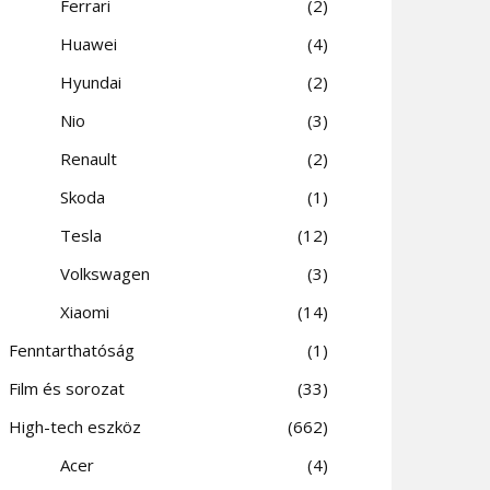
Ferrari
2
Huawei
4
Hyundai
2
Nio
3
Renault
2
Skoda
1
Tesla
12
Volkswagen
3
Xiaomi
14
Fenntarthatóság
1
Film és sorozat
33
High-tech eszköz
662
Acer
4