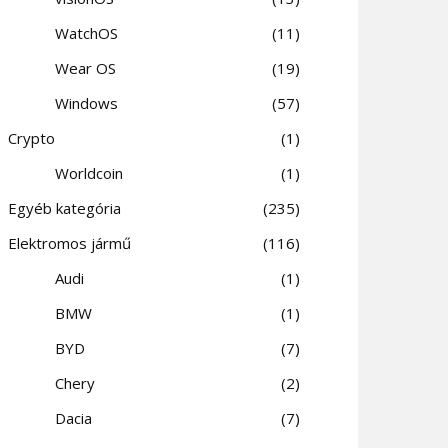
WatchOS
11
Wear OS
19
Windows
57
Crypto
1
Worldcoin
1
Egyéb kategória
235
Elektromos jármű
116
Audi
1
BMW
1
BYD
7
Chery
2
Dacia
7