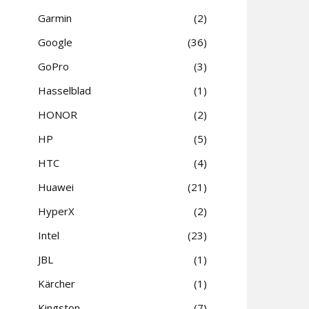
Garmin
2
Google
36
GoPro
3
Hasselblad
1
HONOR
2
HP
5
HTC
4
Huawei
21
HyperX
2
Intel
23
JBL
1
Kärcher
1
Kingston
7