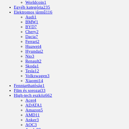
Worldcoin
1
Egyéb kategória
235
Elektromos jármű
116
Audi
1
BMW
1
BYD
7
Chery
2
Dacia
7
Ferrari
2
Huawei
4
Hyundai
2
Nio
3
Renault
2
Skoda
1
Tesla
12
Volkswagen
3
Xiaomi
14
Fenntarthatóság
1
Film és sorozat
33
High-tech eszköz
662
Acer
4
ADATA
1
Amazon
5
AMD
11
Anker
3
AOC
3