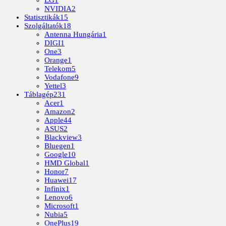
NVIDIA
2
Statisztikák
15
Szolgáltatók
18
Antenna Hungária
1
DIGI
1
One
3
Orange
1
Telekom
5
Vodafone
9
Yettel
3
Táblagép
231
Acer
1
Amazon
2
Apple
44
ASUS
2
Blackview
3
Bluegen
1
Google
10
HMD Global
1
Honor
7
Huawei
17
Infinix
1
Lenovo
6
Microsoft
1
Nubia
5
OnePlus
19