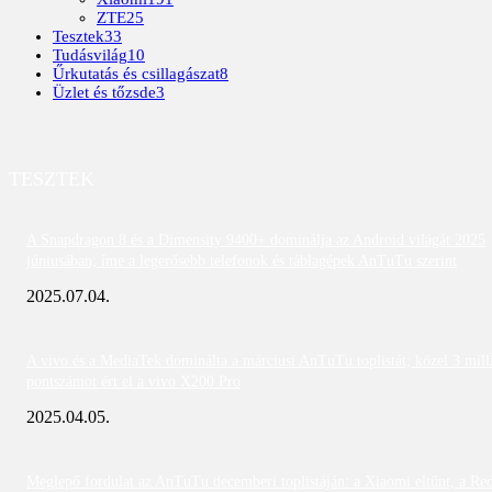
ZTE
25
Tesztek
33
Tudásvilág
10
Űrkutatás és csillagászat
8
Üzlet és tőzsde
3
TESZTEK
A Snapdragon 8 és a Dimensity 9400+ dominálja az Android világát 2025
júniusában; íme a legerősebb telefonok és táblagépek AnTuTu szerint
2025.07.04.
A vivo és a MediaTek dominálta a márciusi AnTuTu toplistát; közel 3 mill
pontszámot ért el a vivo X200 Pro
2025.04.05.
Meglepő fordulat az AnTuTu decemberi toplistáján: a Xiaomi eltűnt, a Re