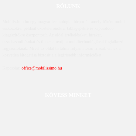
RÓLUNK
Mobilissimo.hu egy magyar technológiai hírportál, amely főként mobil
eszközökre, például okostelefonokra, táblagépekre és kapcsolódó
kiegészítőkre összpontosít. Az oldal értékeléseket, híreket,
összehasonlításokat és tippeket nyújt a mobiltechnológiával foglalkozó
fogyasztóknak. Mivel az oldal tartalma folyamatosan frissül, ennek a
közvetlen látogatása biztosítja a legfrissebb információkat.
Kapcsolat:
office@mobilissimo.hu
KÖVESS MINKET