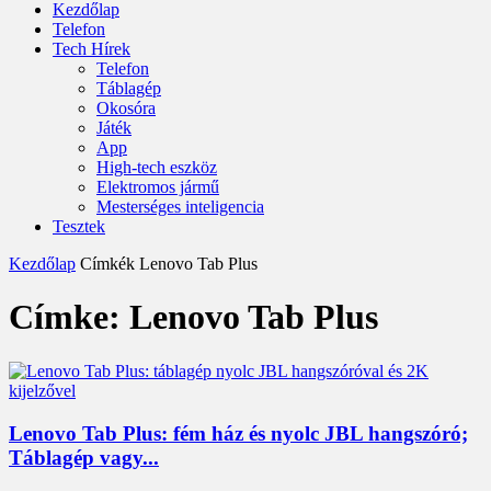
Kezdőlap
Telefon
Tech Hírek
Telefon
Táblagép
Okosóra
Játék
App
High-tech eszköz
Elektromos jármű
Mesterséges inteligencia
Tesztek
Kezdőlap
Címkék
Lenovo Tab Plus
Címke: Lenovo Tab Plus
Lenovo Tab Plus: fém ház és nyolc JBL hangszóró;
Táblagép vagy...