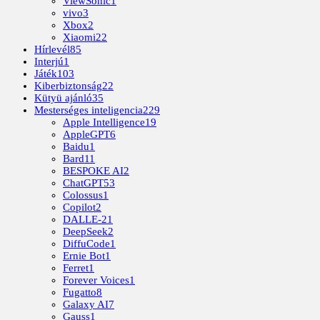
ViewSonic
1
vivo
3
Xbox
2
Xiaomi
22
Hírlevél
85
Interjú
1
Játék
103
Kiberbiztonság
22
Kütyü ajánló
35
Mesterséges inteligencia
229
Apple Intelligence
19
AppleGPT
6
Baidu
1
Bard
11
BESPOKE AI
2
ChatGPT
53
Colossus
1
Copilot
2
DALLE-2
1
DeepSeek
2
DiffuCode
1
Ernie Bot
1
Ferret
1
Forever Voices
1
Fugatto
8
Galaxy AI
7
Gauss
1