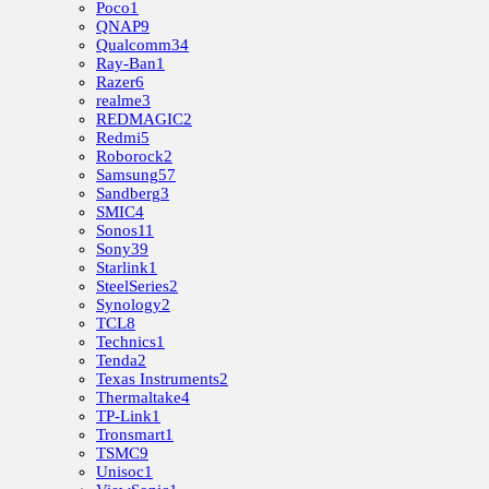
Poco
1
QNAP
9
Qualcomm
34
Ray-Ban
1
Razer
6
realme
3
REDMAGIC
2
Redmi
5
Roborock
2
Samsung
57
Sandberg
3
SMIC
4
Sonos
11
Sony
39
Starlink
1
SteelSeries
2
Synology
2
TCL
8
Technics
1
Tenda
2
Texas Instruments
2
Thermaltake
4
TP-Link
1
Tronsmart
1
TSMC
9
Unisoc
1