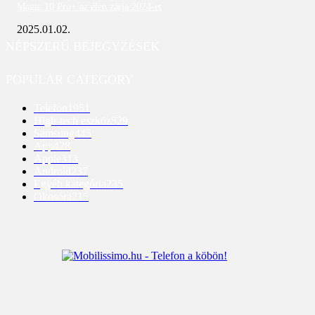
Magic 10 Pro+ az élen zárja 2024-et
2025.01.02.
NÉPSZERŰ BEJEGYZÉSEK
POPULAR CATEGORY
Telefon
1951
High-tech eszköz
529
Samsung
445
App
428
Apple
313
Android
237
Egyéb kategória
235
Okosóra
215