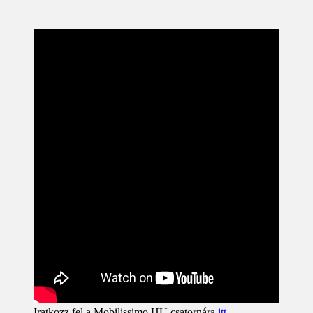
Iratkozz fel a Mobilissimo HU csatornára
itt
.