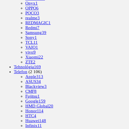
Onyx
1
OPPO
6
POCO
3
realme
3
REDMAGIC
1
Redmi
7
Samsung
39
Sony
1
TCL
11
VAIO
1
vivo
9
Xiaomi
22
ZTE
2
Tehnológia
169
Telefon
(2 106)
Apple
313
ASUS
34
Blackview
3
CMF
8
Fujitsu
1
Google
159
HMD Global
20
Honor
114
HTC
4
Huawei
148
Infinix
11