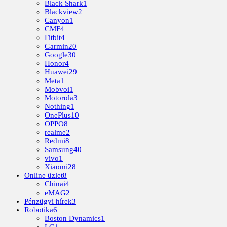
Black Shark
1
Blackview
2
Canyon
1
CMF
4
Fitbit
4
Garmin
20
Google
30
Honor
4
Huawei
29
Meta
1
Mobvoi
1
Motorola
3
Nothing
1
OnePlus
10
OPPO
8
realme
2
Redmi
8
Samsung
40
vivo
1
Xiaomi
28
Online üzlet
8
Chinai
4
eMAG
2
Pénzügyi hírek
3
Robotika
6
Boston Dynamics
1
LG
1