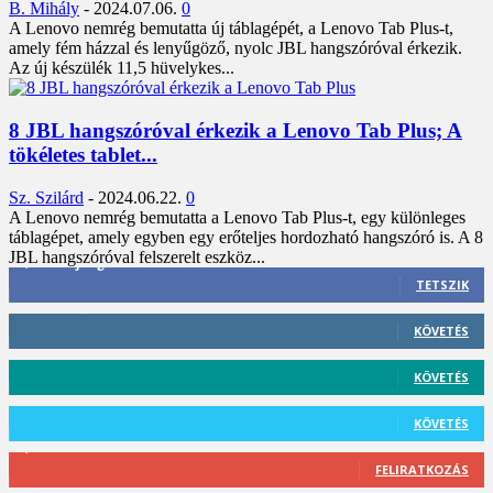
B. Mihály
-
2024.07.06.
0
A Lenovo nemrég bemutatta új táblagépét, a Lenovo Tab Plus-t,
amely fém házzal és lenyűgöző, nyolc JBL hangszóróval érkezik.
Az új készülék 11,5 hüvelykes...
8 JBL hangszóróval érkezik a Lenovo Tab Plus; A
tökéletes tablet...
Sz. Szilárd
-
2024.06.22.
0
A Lenovo nemrég bemutatta a Lenovo Tab Plus-t, egy különleges
táblagépet, amely egyben egy erőteljes hordozható hangszóró is. A 8
JBL hangszóróval felszerelt eszköz...
3,452
Rajongók
TETSZIK
412
Követő
KÖVETÉS
59
Követő
KÖVETÉS
101
Követő
KÖVETÉS
2,589
Feliratkozó
FELIRATKOZÁS