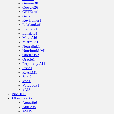
Gemini
30
Google
26
GPTZero
1
Grok
5
Keyframer
1
Lalaland.ai
1
Llama 2
1
Lumiere
1
Meta AI
6
Mistral AI
1
Neuralink
1
NotebookLM
1
OpenAI
52
Oracle
1
Perplexity AI
1
Pixie
1
ReALM
1
Sora
2
Veo
1
Voicebox
1
xAI
8
NMHH
1
Okosóra
235
Amazfit
6
Apple
35
ASUS
1