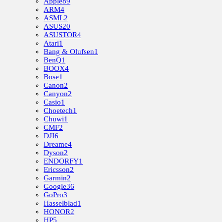
Apple
89
ARM
4
ASML
2
ASUS
20
ASUSTOR
4
Atari
1
Bang & Olufsen
1
BenQ
1
BOOX
4
Bose
1
Canon
2
Canyon
2
Casio
1
Choetech
1
Chuwi
1
CMF
2
DJI
6
Dreame
4
Dyson
2
ENDORFY
1
Ericsson
2
Garmin
2
Google
36
GoPro
3
Hasselblad
1
HONOR
2
HP
5