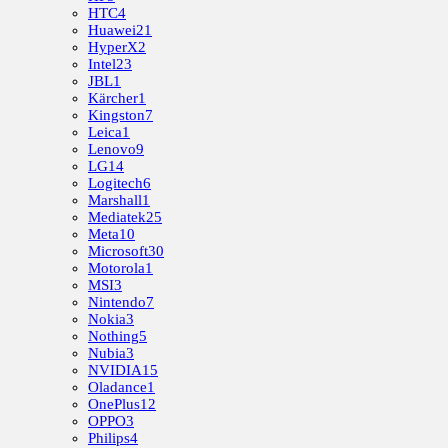
HTC
4
Huawei
21
HyperX
2
Intel
23
JBL
1
Kärcher
1
Kingston
7
Leica
1
Lenovo
9
LG
14
Logitech
6
Marshall
1
Mediatek
25
Meta
10
Microsoft
30
Motorola
1
MSI
3
Nintendo
7
Nokia
3
Nothing
5
Nubia
3
NVIDIA
15
Oladance
1
OnePlus
12
OPPO
3
Philips
4