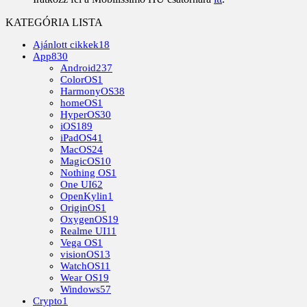
KATEGÓRIA LISTA
Ajánlott cikkek
18
App
830
Android
237
ColorOS
1
HarmonyOS
38
homeOS
1
HyperOS
30
iOS
189
iPadOS
41
MacOS
24
MagicOS
10
Nothing OS
1
One UI
62
OpenKylin
1
OriginOS
1
OxygenOS
19
Realme UI
11
Vega OS
1
visionOS
13
WatchOS
11
Wear OS
19
Windows
57
Crypto
1