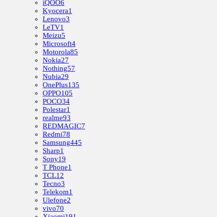
iQOO
6
Kyocera
1
Lenovo
3
LeTV
1
Meizu
5
Microsoft
4
Motorola
85
Nokia
27
Nothing
57
Nubia
29
OnePlus
135
OPPO
105
POCO
34
Polestar
1
realme
93
REDMAGIC
7
Redmi
78
Samsung
445
Sharp
1
Sony
19
T Phone
1
TCL
12
Tecno
3
Telekom
1
Ulefone
2
vivo
70
Xiaomi
191