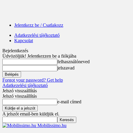
Jelentkezz be / Csatlakozz
Adatkezelési tájékoztató
Kapcsolat
Bejelentkezés
Üdvözöljük! Jelentkezzen be a fiókjába
felhasználóneved
jelszavad
Forgot your password? Get help
Adatkezelési tájékoztató
Jelszó visszaállítás
Jelszó visszaállítás
e-mail címed
A jelszót email-ben küldjük el.
Mobilissimo.hu