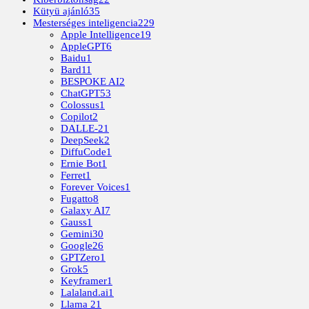
Kütyü ajánló
35
Mesterséges inteligencia
229
Apple Intelligence
19
AppleGPT
6
Baidu
1
Bard
11
BESPOKE AI
2
ChatGPT
53
Colossus
1
Copilot
2
DALLE-2
1
DeepSeek
2
DiffuCode
1
Ernie Bot
1
Ferret
1
Forever Voices
1
Fugatto
8
Galaxy AI
7
Gauss
1
Gemini
30
Google
26
GPTZero
1
Grok
5
Keyframer
1
Lalaland.ai
1
Llama 2
1