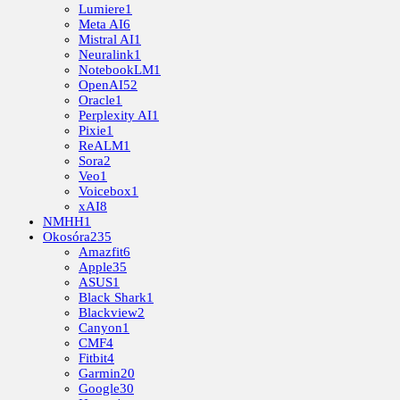
Lumiere
1
Meta AI
6
Mistral AI
1
Neuralink
1
NotebookLM
1
OpenAI
52
Oracle
1
Perplexity AI
1
Pixie
1
ReALM
1
Sora
2
Veo
1
Voicebox
1
xAI
8
NMHH
1
Okosóra
235
Amazfit
6
Apple
35
ASUS
1
Black Shark
1
Blackview
2
Canyon
1
CMF
4
Fitbit
4
Garmin
20
Google
30