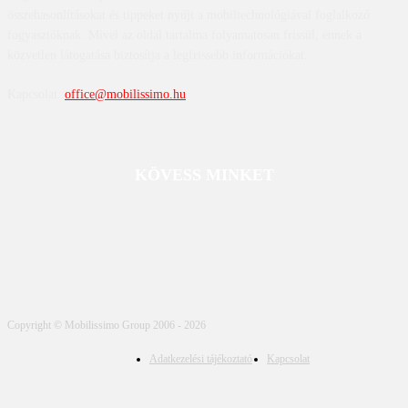
összehasonlításokat és tippeket nyújt a mobiltechnológiával foglalkozó
fogyasztóknak. Mivel az oldal tartalma folyamatosan frissül, ennek a
közvetlen látogatása biztosítja a legfrissebb információkat.
Kapcsolat:
office@mobilissimo.hu
KÖVESS MINKET
Copyright © Mobilissimo Group 2006 - 2026
Adatkezelési tájékoztató
Kapcsolat