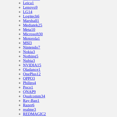
Leica
1
Lenovo
9
LG
14
Logitech
6
Marshall
1
Mediatek
25
Meta
10
Microsoft
30
Motorola
1
MSI
3
Nintendo
7
Nokia
3
Nothing
5
Nubia
3
NVIDIA
15
Oladance
1
OnePlus
12
OPPO
3
Philips
4
Poco
1
QNAP
9
Qualcomm
34
Ray-Ban
1
Razer
6
realme
3
REDMAGIC
2