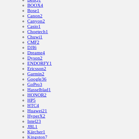
BenQ
1
BOOX
4
Bose
1
Canon
2
Canyon
2
Casio
1
Choetech
1
Chuwi
1
CMF
2
DJI
6
Dreame
4
Dyson
2
ENDORFY
1
Ericsson
2
Garmin
2
Google
36
GoPro
3
Hasselblad
1
HONOR
2
HP
5
HTC
4
Huawei
21
HyperX
2
Intel
23
JBL
1
Kärcher
1
Kingston
7