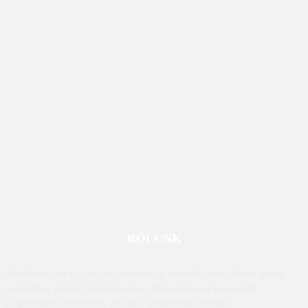
RÓLUNK
Mobilissimo.hu egy magyar technológiai hírportál, amely főként mobil
eszközökre, például okostelefonokra, táblagépekre és kapcsolódó
kiegészítőkre összpontosít. Az oldal értékeléseket, híreket,