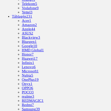
Telekom
5
Vodafone
9
Yettel
3
Táblagép
231
Acer
1
Amazon
2
Apple
44
ASUS
2
Blackview
3
Bluegen
1
Google
10
HMD Global
1
Honor
7
Huawei
17
Infinix
1
Lenovo
6
Microsoft
1
Nubia
5
OnePlus
19
Onyx
1
OPPO
6
POCO
3
realme
3
REDMAGIC
1
Redmi
7
Samsung
39