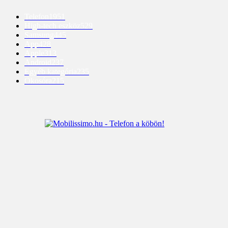
Telefon
1951
High-tech eszköz
529
Samsung
445
App
428
Apple
313
Android
237
Egyéb kategória
235
Okosóra
215