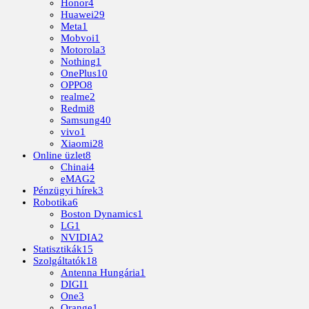
Honor
4
Huawei
29
Meta
1
Mobvoi
1
Motorola
3
Nothing
1
OnePlus
10
OPPO
8
realme
2
Redmi
8
Samsung
40
vivo
1
Xiaomi
28
Online üzlet
8
Chinai
4
eMAG
2
Pénzügyi hírek
3
Robotika
6
Boston Dynamics
1
LG
1
NVIDIA
2
Statisztikák
15
Szolgáltatók
18
Antenna Hungária
1
DIGI
1
One
3
Orange
1