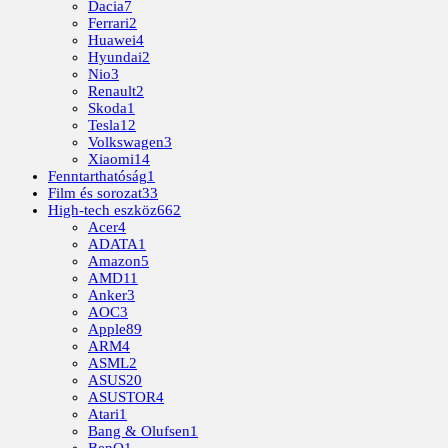
Dacia
7
Ferrari
2
Huawei
4
Hyundai
2
Nio
3
Renault
2
Skoda
1
Tesla
12
Volkswagen
3
Xiaomi
14
Fenntarthatóság
1
Film és sorozat
33
High-tech eszköz
662
Acer
4
ADATA
1
Amazon
5
AMD
11
Anker
3
AOC
3
Apple
89
ARM
4
ASML
2
ASUS
20
ASUSTOR
4
Atari
1
Bang & Olufsen
1