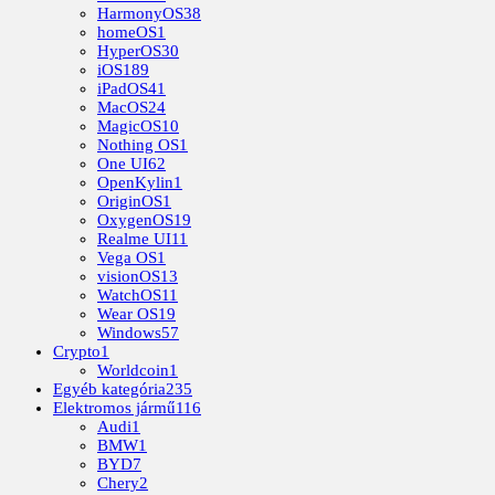
HarmonyOS
38
homeOS
1
HyperOS
30
iOS
189
iPadOS
41
MacOS
24
MagicOS
10
Nothing OS
1
One UI
62
OpenKylin
1
OriginOS
1
OxygenOS
19
Realme UI
11
Vega OS
1
visionOS
13
WatchOS
11
Wear OS
19
Windows
57
Crypto
1
Worldcoin
1
Egyéb kategória
235
Elektromos jármű
116
Audi
1
BMW
1
BYD
7
Chery
2