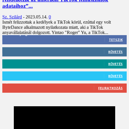
adataihoz”...
Sz. Szilárd
-
2023.05.14.
0
Ismét felizzottak a kedélyek a TikTok körül, ezúttal egy volt
ByteDance alkalmazott nyilatkozata miatt, aki a TikTok
anyavállalatánál dolgozott. Yintao "Roger" Yu, a TikTok...
3,452
Rajongók
TETSZIK
412
Követő
KÖVETÉS
59
Követő
KÖVETÉS
101
Követő
KÖVETÉS
2,589
Feliratkozó
FELIRATKOZÁS