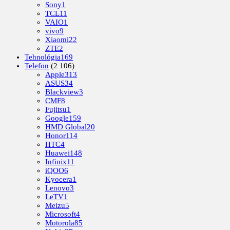
Sony
1
TCL
11
VAIO
1
vivo
9
Xiaomi
22
ZTE
2
Tehnológia
169
Telefon
(2 106)
Apple
313
ASUS
34
Blackview
3
CMF
8
Fujitsu
1
Google
159
HMD Global
20
Honor
114
HTC
4
Huawei
148
Infinix
11
iQOO
6
Kyocera
1
Lenovo
3
LeTV
1
Meizu
5
Microsoft
4
Motorola
85