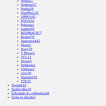
Nokia
27
Nothing
57
Nubia
29
OnePlus
135
OPPO
105
POCO
34
Polestar
1
realme
93
REDMAGIC
7
Redmi
78
Samsung
445
Sharp
1
Sony
19
T Phone
1
TCL
12
Tecno
3
Telekom
1
Ulefone
2
vivo
70
Xiaomi
191
ZTE
25
Tesztek
33
Tudásvilág
10
Űrkutatás és csillagászat
8
Üzlet és tőzsde
3