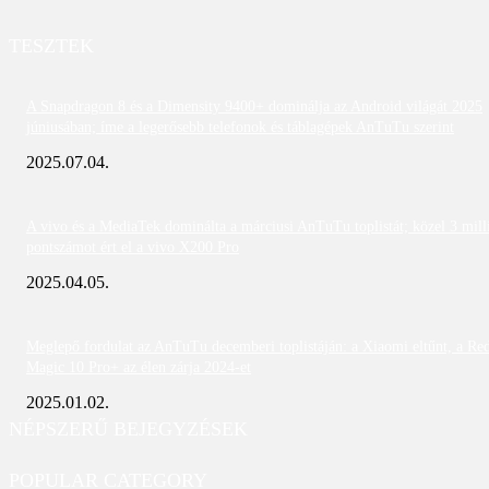
TESZTEK
A Snapdragon 8 és a Dimensity 9400+ dominálja az Android világát 2025
júniusában; íme a legerősebb telefonok és táblagépek AnTuTu szerint
2025.07.04.
A vivo és a MediaTek dominálta a márciusi AnTuTu toplistát; közel 3 mill
pontszámot ért el a vivo X200 Pro
2025.04.05.
Meglepő fordulat az AnTuTu decemberi toplistáján: a Xiaomi eltűnt, a Re
Magic 10 Pro+ az élen zárja 2024-et
2025.01.02.
NÉPSZERŰ BEJEGYZÉSEK
POPULAR CATEGORY