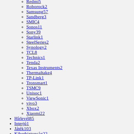
Redmi
5
Roborock
2
Samsung
57
Sandberg
3
SMIC
4
Sonos
11
Sony
39
Starlink
1
SteelSeries
2
Synology
2
TCL
8
Technics
1
Tenda
2
Texas Instruments
2
Thermaltake
4
TP-Link
1
Tronsmart
1
TSMC
9
Unisoc
1
ViewSonic
1
vivo
3
Xbox
2
Xiaomi
22
Hírlevél
85
Interjú
1
Játék
103
Kiberbiztonság
22