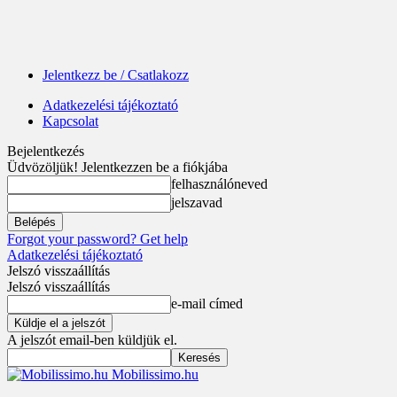
Jelentkezz be / Csatlakozz
Adatkezelési tájékoztató
Kapcsolat
Bejelentkezés
Üdvözöljük! Jelentkezzen be a fiókjába
felhasználóneved
jelszavad
Forgot your password? Get help
Adatkezelési tájékoztató
Jelszó visszaállítás
Jelszó visszaállítás
e-mail címed
A jelszót email-ben küldjük el.
Mobilissimo.hu