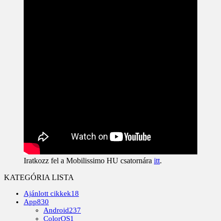
Iratkozz fel a Mobilissimo HU csatornára
itt
.
KATEGÓRIA LISTA
Ajánlott cikkek
18
App
830
Android
237
ColorOS
1