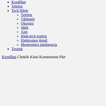
Kezdőlap
Telefon
Tech Hírek
Telefon
Táblagép
Okosóra
Játék
App
High-tech eszköz
Elektromos jármű
Mesterséges inteligencia
Tesztek
Kezdőlap
Címkék
Kínai Kommunista Párt