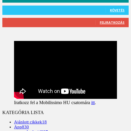
101
Követő
KÖVETÉS
2,589
Feliratkozó
FELIRATKOZÁS
Iratkozz fel a Mobilissimo HU csatornára
itt
.
KATEGÓRIA LISTA
Ajánlott cikkek
18
App
830