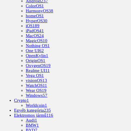
Android
237
ColorOS
1
HarmonyOS
38
homeOS
1
HyperOS
30
iOS
189
iPadOS
41
MacOS
24
MagicOS
10
Nothing OS
1
One UI
62
OpenKylin
1
OriginOS
1
OxygenOS
19
Realme UI
11
Vega OS
1
visionOS
13
WatchOS
11
Wear OS
19
Windows
57
Crypto
1
Worldcoin
1
Egyéb kategória
235
Elektromos jármű
116
Audi
1
BMW
1
BYD
7