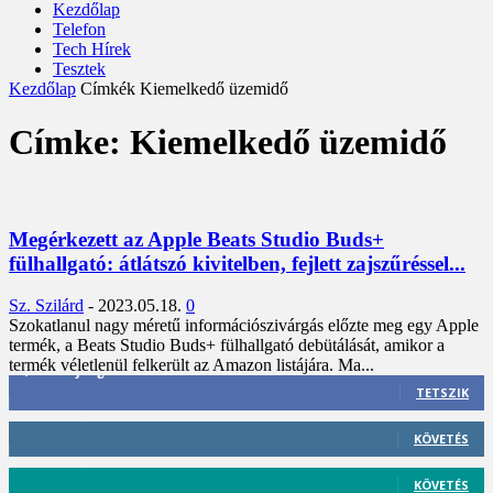
Kezdőlap
Telefon
Tech Hírek
Tesztek
Kezdőlap
Címkék
Kiemelkedő üzemidő
Címke: Kiemelkedő üzemidő
Megérkezett az Apple Beats Studio Buds+
fülhallgató: átlátszó kivitelben, fejlett zajszűréssel...
Sz. Szilárd
-
2023.05.18.
0
Szokatlanul nagy méretű információszivárgás előzte meg egy Apple
termék, a Beats Studio Buds+ fülhallgató debütálását, amikor a
termék véletlenül felkerült az Amazon listájára. Ma...
3,452
Rajongók
TETSZIK
412
Követő
KÖVETÉS
59
Követő
KÖVETÉS