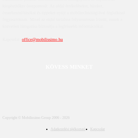
kiegészítőkre összpontosít. Az oldal értékeléseket, híreket,
összehasonlításokat és tippeket nyújt a mobiltechnológiával foglalkozó
fogyasztóknak. Mivel az oldal tartalma folyamatosan frissül, ennek a
közvetlen látogatása biztosítja a legfrissebb információkat.
Kapcsolat:
office@mobilissimo.hu
KÖVESS MINKET
Copyright © Mobilissimo Group 2006 - 2026
Adatkezelési tájékoztató
Kapcsolat