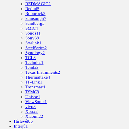
REDMAGIC
2
Redmi
5
Roborock
2
Samsung
57
Sandberg
3
SMIC
4
Sonos
11
Sony
39
Starlink
1
SteelSeries
2
Synology
2
TCL
8
Technics
1
Tenda
2
Texas Instruments
2
Thermaltake
4
TP-Link
1
Tronsmart
1
TSMC
9
Unisoc
1
ViewSonic
1
vivo
3
Xbox
2
Xiaomi
22
Hírlevél
85
Interjú
1