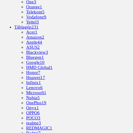
One
3
Orange
1
Telekom
5
Vodafone
9
Yettel
3
Táblagép
231
Acer
1
Amazon
2
Apple
44
ASUS
2
Blackview
3
Bluegen
1
Google
10
HMD Global
1
Honor
7
Huawei
17
Infinix
1
Lenovo
6
Microsoft
1
Nubia
5
OnePlus
19
Onyx
1
OPPO
6
POCO
3
realme
3
REDMAGIC
1