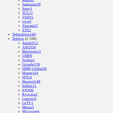
Redmi
7
Samsung
39
Sony
1
TCL
11
VAIO
1
vivo
9
Xiaomi
22
ZTE
2
Tehnológia
169
Telefon
(2 106)
Apple
313
ASUS
34
Blackview
3
CMF
8
Fujitsu
1
Google
159
HMD Global
20
Honor
114
HTC
4
Huawei
148
Infinix
11
iQOO
6
Kyocera
1
Lenovo
3
LeTV
1
Meizu
5
Microsoft
4