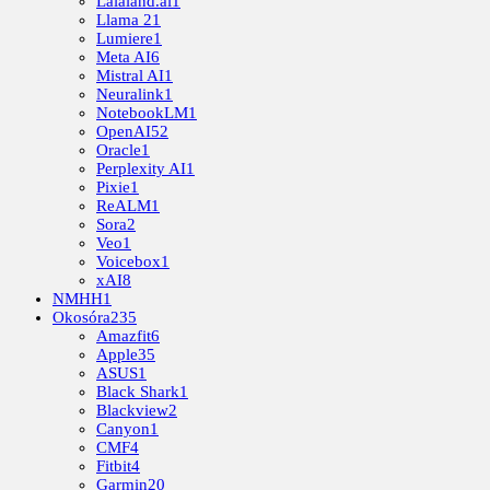
Lalaland.ai
1
Llama 2
1
Lumiere
1
Meta AI
6
Mistral AI
1
Neuralink
1
NotebookLM
1
OpenAI
52
Oracle
1
Perplexity AI
1
Pixie
1
ReALM
1
Sora
2
Veo
1
Voicebox
1
xAI
8
NMHH
1
Okosóra
235
Amazfit
6
Apple
35
ASUS
1
Black Shark
1
Blackview
2
Canyon
1
CMF
4
Fitbit
4
Garmin
20