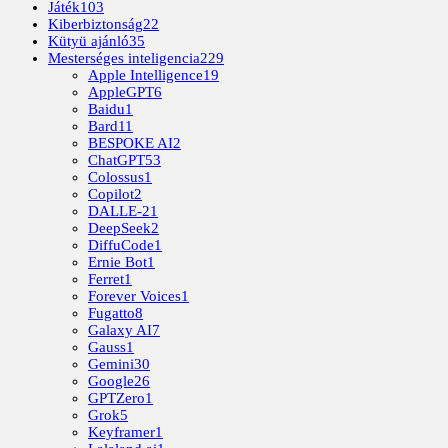
Játék
103
Kiberbiztonság
22
Kütyü ajánló
35
Mesterséges inteligencia
229
Apple Intelligence
19
AppleGPT
6
Baidu
1
Bard
11
BESPOKE AI
2
ChatGPT
53
Colossus
1
Copilot
2
DALLE-2
1
DeepSeek
2
DiffuCode
1
Ernie Bot
1
Ferret
1
Forever Voices
1
Fugatto
8
Galaxy AI
7
Gauss
1
Gemini
30
Google
26
GPTZero
1
Grok
5
Keyframer
1