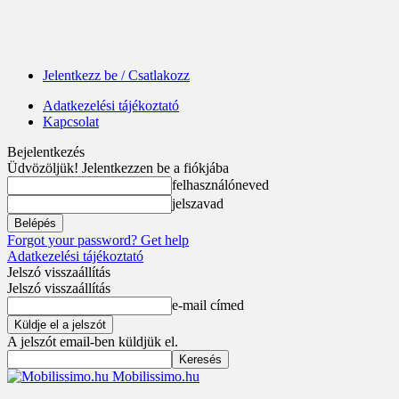
Jelentkezz be / Csatlakozz
Adatkezelési tájékoztató
Kapcsolat
Bejelentkezés
Üdvözöljük! Jelentkezzen be a fiókjába
felhasználóneved
jelszavad
Forgot your password? Get help
Adatkezelési tájékoztató
Jelszó visszaállítás
Jelszó visszaállítás
e-mail címed
A jelszót email-ben küldjük el.
Mobilissimo.hu