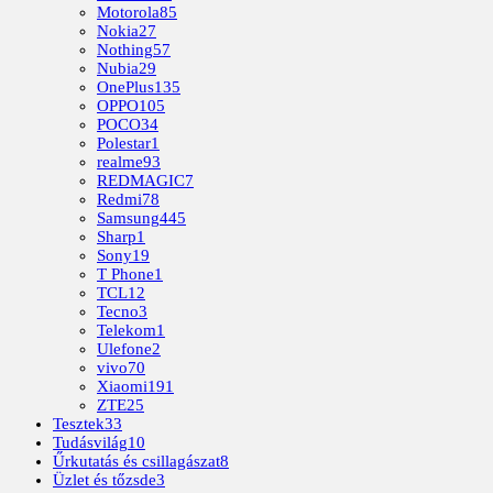
Motorola
85
Nokia
27
Nothing
57
Nubia
29
OnePlus
135
OPPO
105
POCO
34
Polestar
1
realme
93
REDMAGIC
7
Redmi
78
Samsung
445
Sharp
1
Sony
19
T Phone
1
TCL
12
Tecno
3
Telekom
1
Ulefone
2
vivo
70
Xiaomi
191
ZTE
25
Tesztek
33
Tudásvilág
10
Űrkutatás és csillagászat
8
Üzlet és tőzsde
3