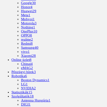
Google
30
Honor
4
Huawei
29
Meta
1
Mobvoi
1
Motorola
3
Nothing
1
OnePlus
10
OPPO
8
realme
2
Redmi
8
Samsung
40
vivo
1
Xiaomi
28
Online üzlet
8
Chinai
4
eMAG
2
Pénzügyi hírek
3
Robotika
6
Boston Dynamics
1
LG
1
NVIDIA
2
Statisztikák
15
Szolgáltatók
18
Antenna Hungária
1
DIGI
1