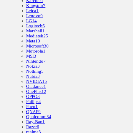
Kärcher
1
Kingston
7
Leica
1
Lenovo
9
LG
14
Logitech
6
Marshall
1
Mediatek
25
Meta
10
Microsoft
30
Motorola
1
MSI
3
Nintendo
7
Nokia
3
Nothing
5
Nubia
3
NVIDIA
15
Oladance
1
OnePlus
12
OPPO
3
Philips
4
Poco
1
QNAP
9
Qualcomm
34
Ray-Ban
1
Razer
6
realme
3