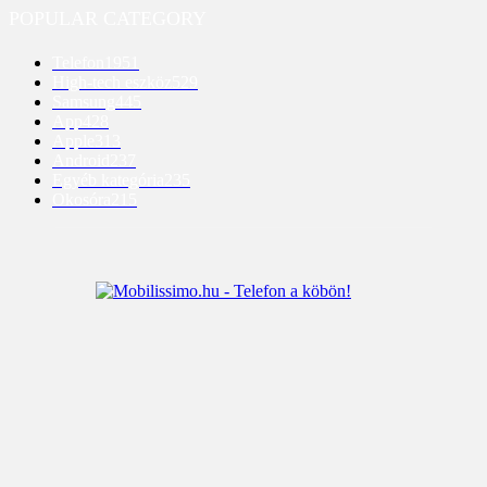
POPULAR CATEGORY
Telefon
1951
High-tech eszköz
529
Samsung
445
App
428
Apple
313
Android
237
Egyéb kategória
235
Okosóra
215