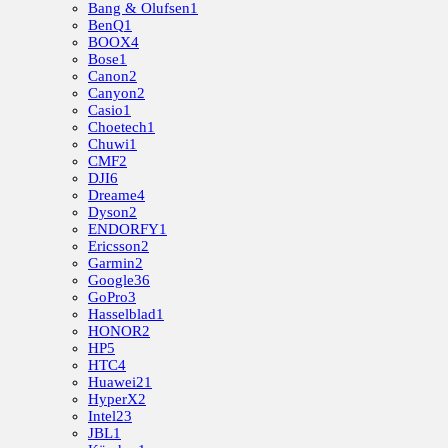
Bang & Olufsen
1
BenQ
1
BOOX
4
Bose
1
Canon
2
Canyon
2
Casio
1
Choetech
1
Chuwi
1
CMF
2
DJI
6
Dreame
4
Dyson
2
ENDORFY
1
Ericsson
2
Garmin
2
Google
36
GoPro
3
Hasselblad
1
HONOR
2
HP
5
HTC
4
Huawei
21
HyperX
2
Intel
23
JBL
1