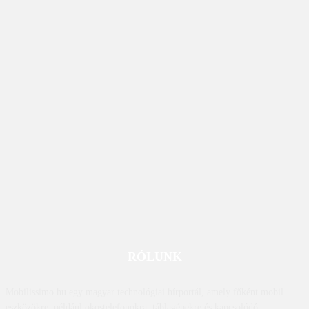
RÓLUNK
Mobilissimo.hu egy magyar technológiai hírportál, amely főként mobil
eszközökre, például okostelefonokra, táblagépekre és kapcsolódó