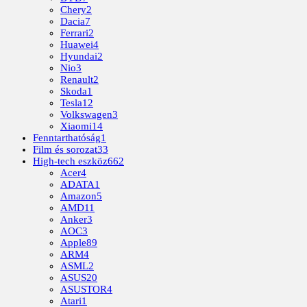
Chery
2
Dacia
7
Ferrari
2
Huawei
4
Hyundai
2
Nio
3
Renault
2
Skoda
1
Tesla
12
Volkswagen
3
Xiaomi
14
Fenntarthatóság
1
Film és sorozat
33
High-tech eszköz
662
Acer
4
ADATA
1
Amazon
5
AMD
11
Anker
3
AOC
3
Apple
89
ARM
4
ASML
2
ASUS
20
ASUSTOR
4
Atari
1