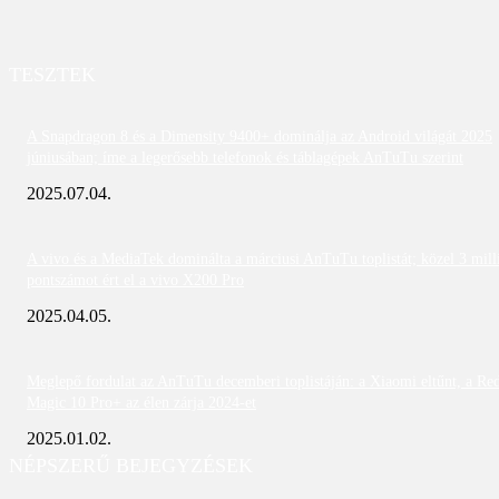
TESZTEK
A Snapdragon 8 és a Dimensity 9400+ dominálja az Android világát 2025
júniusában; íme a legerősebb telefonok és táblagépek AnTuTu szerint
2025.07.04.
A vivo és a MediaTek dominálta a márciusi AnTuTu toplistát; közel 3 mill
pontszámot ért el a vivo X200 Pro
2025.04.05.
Meglepő fordulat az AnTuTu decemberi toplistáján: a Xiaomi eltűnt, a Re
Magic 10 Pro+ az élen zárja 2024-et
2025.01.02.
NÉPSZERŰ BEJEGYZÉSEK