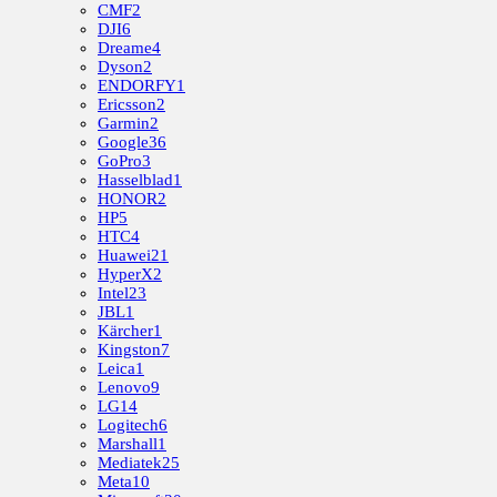
CMF
2
DJI
6
Dreame
4
Dyson
2
ENDORFY
1
Ericsson
2
Garmin
2
Google
36
GoPro
3
Hasselblad
1
HONOR
2
HP
5
HTC
4
Huawei
21
HyperX
2
Intel
23
JBL
1
Kärcher
1
Kingston
7
Leica
1
Lenovo
9
LG
14
Logitech
6
Marshall
1
Mediatek
25
Meta
10