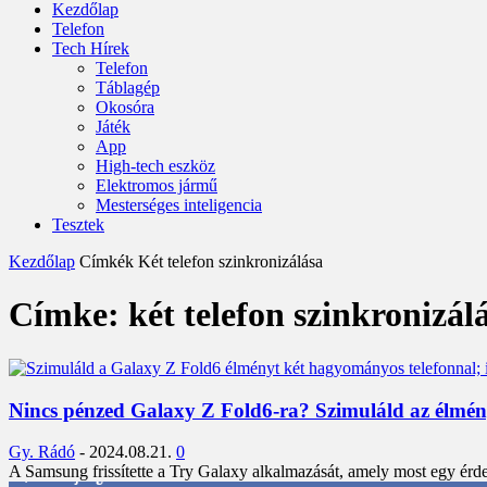
Kezdőlap
Telefon
Tech Hírek
Telefon
Táblagép
Okosóra
Játék
App
High-tech eszköz
Elektromos jármű
Mesterséges inteligencia
Tesztek
Kezdőlap
Címkék
Két telefon szinkronizálása
Címke: két telefon szinkronizál
Nincs pénzed Galaxy Z Fold6-ra? Szimuláld az élmén
Gy. Rádó
-
2024.08.21.
0
A Samsung frissítette a Try Galaxy alkalmazását, amely most egy érde
3,452
Rajongók