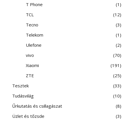
T Phone
1
TCL
12
Tecno
3
Telekom
1
Ulefone
2
vivo
70
Xiaomi
191
ZTE
25
Tesztek
33
Tudásvilág
10
Űrkutatás és csillagászat
8
Üzlet és tőzsde
3