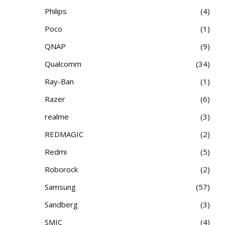
Philips
4
Poco
1
QNAP
9
Qualcomm
34
Ray-Ban
1
Razer
6
realme
3
REDMAGIC
2
Redmi
5
Roborock
2
Samsung
57
Sandberg
3
SMIC
4