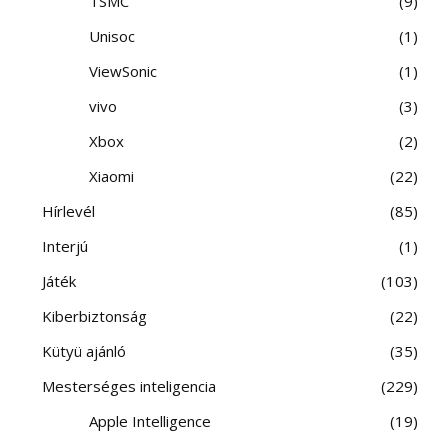
TSMC
9
Unisoc
1
ViewSonic
1
vivo
3
Xbox
2
Xiaomi
22
Hírlevél
85
Interjú
1
Játék
103
Kiberbiztonság
22
Kütyü ajánló
35
Mesterséges inteligencia
229
Apple Intelligence
19