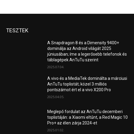
TESZTEK
A Snapdragon 8 és a Dimensity 9400+
dominálja az Android világát 2025
júniusában; íme a legerősebb telefonok és
táblagépek AnTuTu szerint
2025.07.04.
A vivo és a MediaTek dominálta a márciusi
AnTuTu toplistát; közel 3 milliós
pontszámot ért el a vivo X200 Pro
2025.04.05.
Meglepő fordulat az AnTuTu decemberi
toplistáján: a Xiaomi eltűnt, a Red Magic 10
Pro+ az élen zárja 2024-et
2025.01.02.