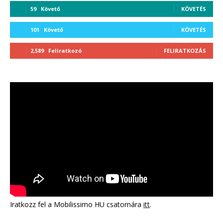
59
Követő
KÖVETÉS
101
Követő
KÖVETÉS
2,589
Feliratkozó
FELIRATKOZÁS
Iratkozz fel a Mobilissimo HU csatornára
itt
.