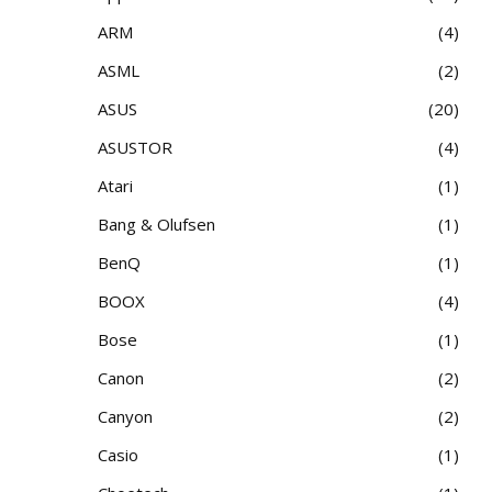
ARM
4
ASML
2
ASUS
20
ASUSTOR
4
Atari
1
Bang & Olufsen
1
BenQ
1
BOOX
4
Bose
1
Canon
2
Canyon
2
Casio
1