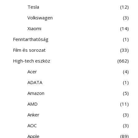
Tesla
12
Volkswagen
3
Xiaomi
14
Fenntarthatóság
1
Film és sorozat
33
High-tech eszköz
662
Acer
4
ADATA
1
Amazon
5
AMD
11
Anker
3
AOC
3
Apple
89