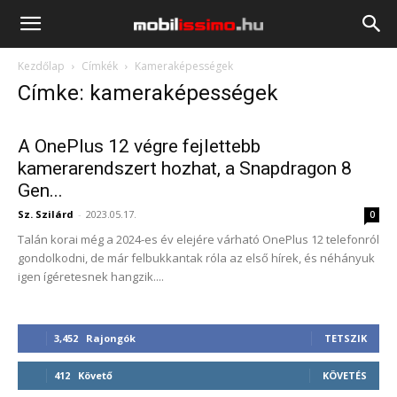
Mobilissimo.hu
Kezdőlap
Címkék
Kameraképességek
Címke: kameraképességek
A OnePlus 12 végre fejlettebb
kamerarendszert hozhat, a Snapdragon 8
Gen...
Sz. Szilárd
-
2023.05.17.
0
Talán korai még a 2024-es év elejére várható OnePlus 12 telefonról
gondolkodni, de már felbukkantak róla az első hírek, és néhányuk
igen ígéretesnek hangzik....
3,452
Rajongók
TETSZIK
412
Követő
KÖVETÉS