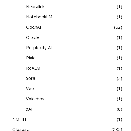
Neuralink
1
NotebookLM
1
OpenAI
52
Oracle
1
Perplexity AI
1
Pixie
1
ReALM
1
Sora
2
Veo
1
Voicebox
1
xAI
8
NMHH
1
Okosóra
235