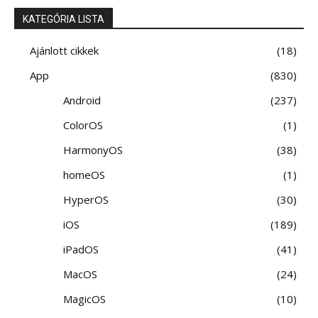
KATEGÓRIA LISTA
Ajánlott cikkek
18
App
830
Android
237
ColorOS
1
HarmonyOS
38
homeOS
1
HyperOS
30
iOS
189
iPadOS
41
MacOS
24
MagicOS
10