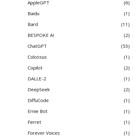
AppleGPT
6
Baidu
1
Bard
11
BESPOKE AI
2
ChatGPT
53
Colossus
1
Copilot
2
DALLE-2
1
DeepSeek
2
DiffuCode
1
Ernie Bot
1
Ferret
1
Forever Voices
1