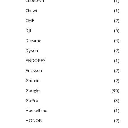
Choetech
1
Chuwi
1
CMF
2
DJI
6
Dreame
4
Dyson
2
ENDORFY
1
Ericsson
2
Garmin
2
Google
36
GoPro
3
Hasselblad
1
HONOR
2