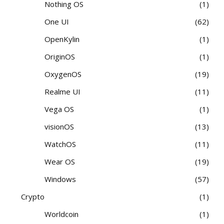
Nothing OS
1
One UI
62
OpenKylin
1
OriginOS
1
OxygenOS
19
Realme UI
11
Vega OS
1
visionOS
13
WatchOS
11
Wear OS
19
Windows
57
Crypto
1
Worldcoin
1