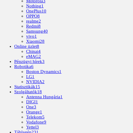
Motorola
3
Nothing
1
OnePlus
10
OPPO
8
realme
2
Redmi
8
Samsung
40
vivo
1
Xiaomi
28
Online üzlet
8
Chinai
4
eMAG
2
Pénzügyi hírek
3
Robotika
6
Boston Dynamics
1
LG
1
NVIDIA
2
Statisztikák
15
Szolgáltatók
18
Antenna Hungária
1
DIGI
1
One
3
Orange
1
Telekom
5
Vodafone
9
Yettel
3
Táblagép
231