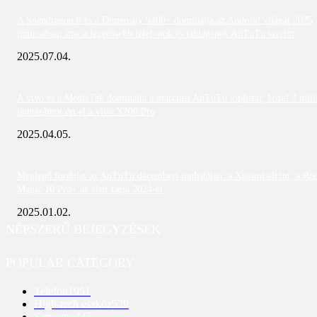
A Snapdragon 8 és a Dimensity 9400+ dominálja az Android világát 2025
júniusában; íme a legerősebb telefonok és táblagépek AnTuTu szerint
2025.07.04.
A vivo és a MediaTek dominálta a márciusi AnTuTu toplistát; közel 3 mill
pontszámot ért el a vivo X200 Pro
2025.04.05.
Meglepő fordulat az AnTuTu decemberi toplistáján: a Xiaomi eltűnt, a Re
Magic 10 Pro+ az élen zárja 2024-et
2025.01.02.
NÉPSZERŰ BEJEGYZÉSEK
POPULAR CATEGORY
Telefon
1951
High-tech eszköz
529
Samsung
445