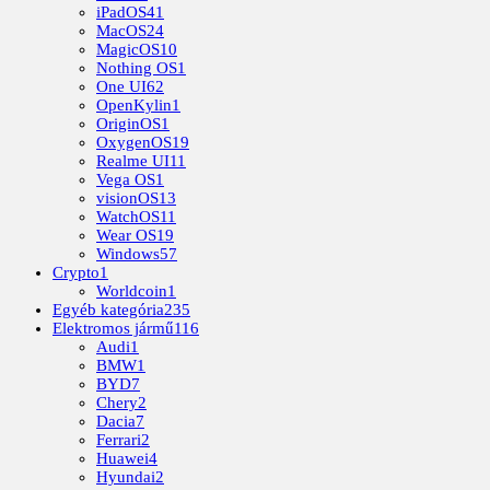
iPadOS
41
MacOS
24
MagicOS
10
Nothing OS
1
One UI
62
OpenKylin
1
OriginOS
1
OxygenOS
19
Realme UI
11
Vega OS
1
visionOS
13
WatchOS
11
Wear OS
19
Windows
57
Crypto
1
Worldcoin
1
Egyéb kategória
235
Elektromos jármű
116
Audi
1
BMW
1
BYD
7
Chery
2
Dacia
7
Ferrari
2
Huawei
4
Hyundai
2