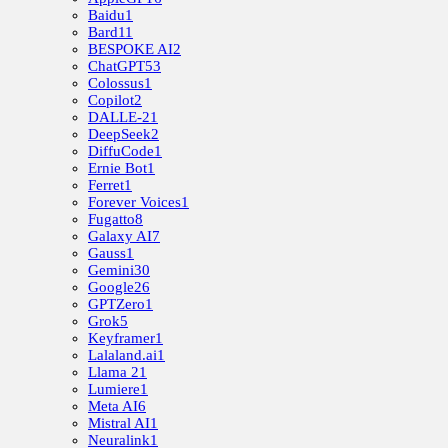
Baidu
1
Bard
11
BESPOKE AI
2
ChatGPT
53
Colossus
1
Copilot
2
DALLE-2
1
DeepSeek
2
DiffuCode
1
Ernie Bot
1
Ferret
1
Forever Voices
1
Fugatto
8
Galaxy AI
7
Gauss
1
Gemini
30
Google
26
GPTZero
1
Grok
5
Keyframer
1
Lalaland.ai
1
Llama 2
1
Lumiere
1
Meta AI
6
Mistral AI
1
Neuralink
1