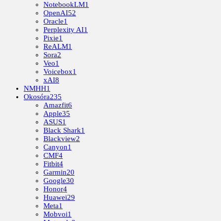
NotebookLM
1
OpenAI
52
Oracle
1
Perplexity AI
1
Pixie
1
ReALM
1
Sora
2
Veo
1
Voicebox
1
xAI
8
NMHH
1
Okosóra
235
Amazfit
6
Apple
35
ASUS
1
Black Shark
1
Blackview
2
Canyon
1
CMF
4
Fitbit
4
Garmin
20
Google
30
Honor
4
Huawei
29
Meta
1
Mobvoi
1