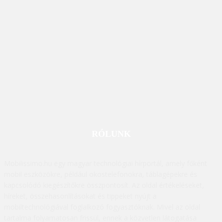
RÓLUNK
Mobilissimo.hu egy magyar technológiai hírportál, amely főként
mobil eszközökre, például okostelefonokra, táblagépekre és
kapcsolódó kiegészítőkre összpontosít. Az oldal értékeléseket,
híreket, összehasonlításokat és tippeket nyújt a
mobiltechnológiával foglalkozó fogyasztóknak. Mivel az oldal
tartalma folyamatosan frissül, ennek a közvetlen látogatása