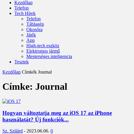
Kezdőlap
Telefon
Tech Hírek
Telefon
Táblagép
Okosóra
Játék
App
High-tech eszköz
Elektromos jármű
Mesterséges inteligencia
Tesztek
Kezdőlap
Címkék
Journal
Címke: Journal
Hogyan változtatja meg az iOS 17 az iPhone
használatát? Új funkciók...
Sz. Szilárd
-
2023.06.06.
0