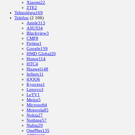
Xiaomi
22
ZTE
2
Tehnológia
169
Telefon
(2 106)
Apple
313
ASUS
34
Blackview
3
CMF
8
Fujitsu
1
Google
159
HMD Global
20
Honor
114
HTC
4
Huawei
148
Infinix
11
iQOO
6
Kyocera
1
Lenovo
3
LeTV
1
Meizu
5
Microsoft
4
Motorola
85
Nokia
27
Nothing
57
Nubia
29
OnePlus
135