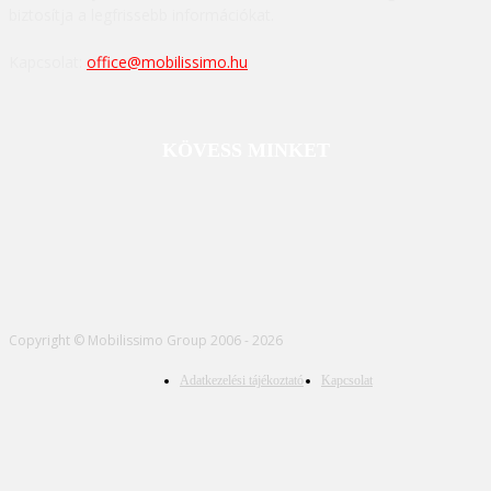
biztosítja a legfrissebb információkat.
Kapcsolat:
office@mobilissimo.hu
KÖVESS MINKET
Copyright © Mobilissimo Group 2006 - 2026
Adatkezelési tájékoztató
Kapcsolat