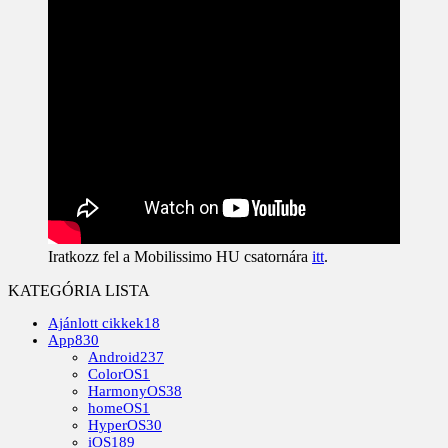
Iratkozz fel a Mobilissimo HU csatornára
itt
.
KATEGÓRIA LISTA
Ajánlott cikkek
18
App
830
Android
237
ColorOS
1
HarmonyOS
38
homeOS
1
HyperOS
30
iOS
189