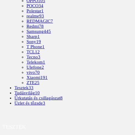
OPPO
105
POCO
34
Polestar
1
realme
93
REDMAGIC
7
Redmi
78
Samsung
445
Sharp
1
Sony
19
T Phone
1
TCL
12
Tecno
3
Telekom
1
Ulefone
2
vivo
70
Xiaomi
191
ZTE
25
Tesztek
33
Tudásvilág
10
Űrkutatás és csillagászat
8
Üzlet és tőzsde
3
TESZTEK