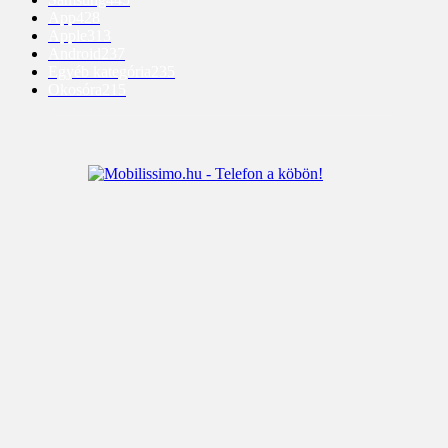
App
428
Apple
313
Android
237
Egyéb kategória
235
Okosóra
215