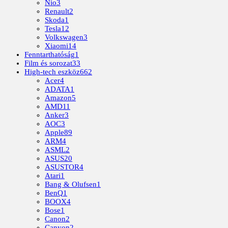
Nio
3
Renault
2
Skoda
1
Tesla
12
Volkswagen
3
Xiaomi
14
Fenntarthatóság
1
Film és sorozat
33
High-tech eszköz
662
Acer
4
ADATA
1
Amazon
5
AMD
11
Anker
3
AOC
3
Apple
89
ARM
4
ASML
2
ASUS
20
ASUSTOR
4
Atari
1
Bang & Olufsen
1
BenQ
1
BOOX
4
Bose
1
Canon
2
Canyon
2