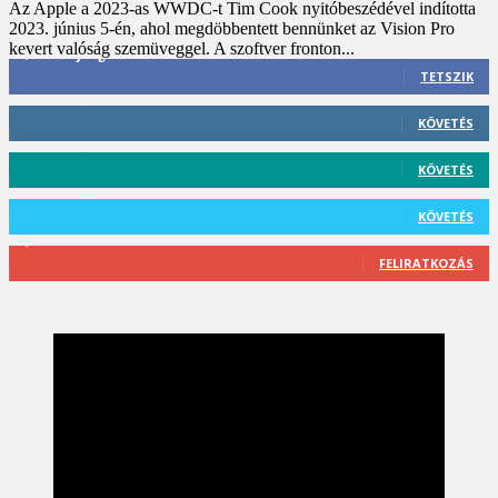
Az Apple a 2023-as WWDC-t Tim Cook nyitóbeszédével indította
2023. június 5-én, ahol megdöbbentett bennünket az Vision Pro
kevert valóság szemüveggel. A szoftver fronton...
3,452
Rajongók
TETSZIK
412
Követő
KÖVETÉS
59
Követő
KÖVETÉS
101
Követő
KÖVETÉS
2,589
Feliratkozó
FELIRATKOZÁS