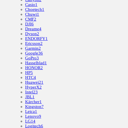
Casio
1
Choetech
1
Chuwi
1
CMF
2
DJI
6
Dreame
4
Dyson
2
ENDORFY
1
Ericsson
2
Garmin
2
Google
36
GoPro
3
Hasselblad
1
HONOR
2
HP
5
HTC
4
Huawei
21
HyperX
2
Intel
23
JBL
1
Kärcher
1
Kingston
7
Leica
1
Lenovo
9
LG
14
Logitech
6