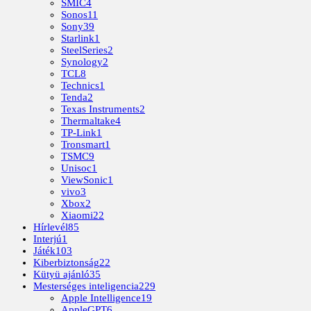
SMIC
4
Sonos
11
Sony
39
Starlink
1
SteelSeries
2
Synology
2
TCL
8
Technics
1
Tenda
2
Texas Instruments
2
Thermaltake
4
TP-Link
1
Tronsmart
1
TSMC
9
Unisoc
1
ViewSonic
1
vivo
3
Xbox
2
Xiaomi
22
Hírlevél
85
Interjú
1
Játék
103
Kiberbiztonság
22
Kütyü ajánló
35
Mesterséges inteligencia
229
Apple Intelligence
19
AppleGPT
6