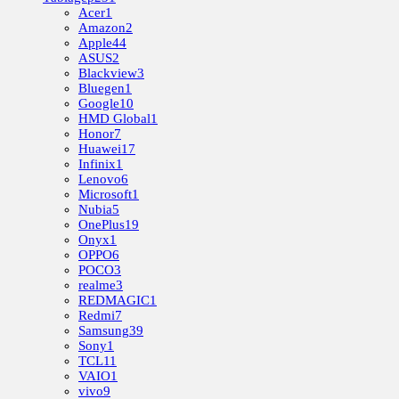
Acer
1
Amazon
2
Apple
44
ASUS
2
Blackview
3
Bluegen
1
Google
10
HMD Global
1
Honor
7
Huawei
17
Infinix
1
Lenovo
6
Microsoft
1
Nubia
5
OnePlus
19
Onyx
1
OPPO
6
POCO
3
realme
3
REDMAGIC
1
Redmi
7
Samsung
39
Sony
1
TCL
11
VAIO
1
vivo
9