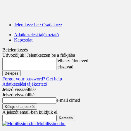
Jelentkezz be / Csatlakozz
Adatkezelési tájékoztató
Kapcsolat
Bejelentkezés
Üdvözöljük! Jelentkezzen be a fiókjába
felhasználóneved
jelszavad
Forgot your password? Get help
Adatkezelési tájékoztató
Jelszó visszaállítás
Jelszó visszaállítás
e-mail címed
A jelszót email-ben küldjük el.
Mobilissimo.hu