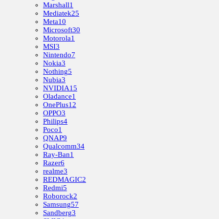
Marshall
1
Mediatek
25
Meta
10
Microsoft
30
Motorola
1
MSI
3
Nintendo
7
Nokia
3
Nothing
5
Nubia
3
NVIDIA
15
Oladance
1
OnePlus
12
OPPO
3
Philips
4
Poco
1
QNAP
9
Qualcomm
34
Ray-Ban
1
Razer
6
realme
3
REDMAGIC
2
Redmi
5
Roborock
2
Samsung
57
Sandberg
3