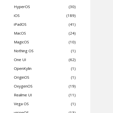
HyperOS
30
iOS
189
iPadOS
41
MacOS
24
MagicOS
10
Nothing OS
1
One UI
62
OpenKylin
1
OriginOS
1
OxygenOS
19
Realme UI
11
Vega OS
1
visionOS
13