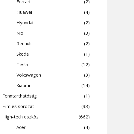
Ferrari
2
Huawei
4
Hyundai
2
Nio
3
Renault
2
Skoda
1
Tesla
12
Volkswagen
3
Xiaomi
14
Fenntarthatóság
1
Film és sorozat
33
High-tech eszköz
662
Acer
4