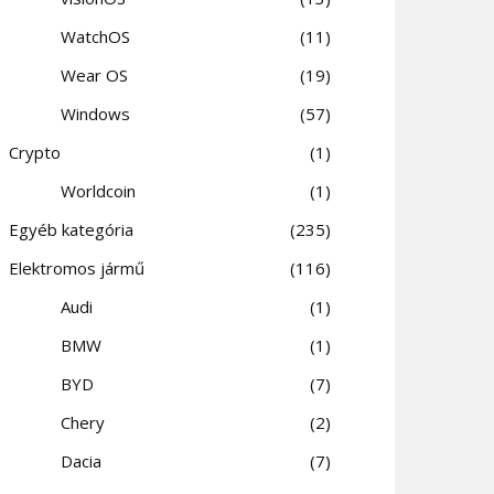
WatchOS
11
Wear OS
19
Windows
57
Crypto
1
Worldcoin
1
Egyéb kategória
235
Elektromos jármű
116
Audi
1
BMW
1
BYD
7
Chery
2
Dacia
7