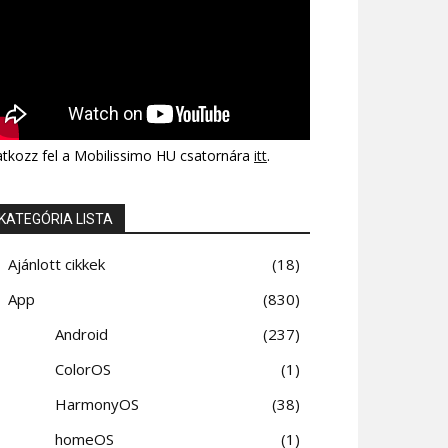
atkozz fel a Mobilissimo HU csatornára
itt
.
KATEGÓRIA LISTA
Ajánlott cikkek
18
App
830
Android
237
ColorOS
1
HarmonyOS
38
homeOS
1