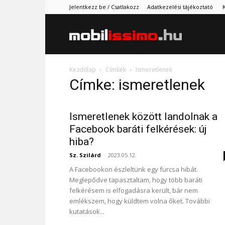
Jelentkezz be / Csatlakozz
Adatkezelési tájékoztató
Mobilissimo.
Kezdőlap
Címkék
Ismeretlenek
Címke: ismeretlenek
Ismeretlenek között landolnak a
Facebook baráti felkérések: új
hiba?
Sz. Szilárd
-
2023.05.12.
A Facebookon észleltünk egy furcsa hibát.
Meglepődve tapasztaltam, hogy több baráti
felkérésem is elfogadásra került, bár nem
emlékszem, hogy küldtem volna őket. További
kutatások...