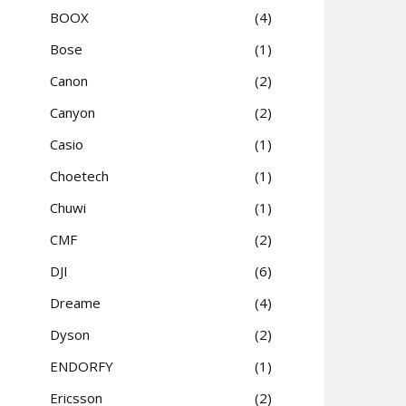
BOOX
4
Bose
1
Canon
2
Canyon
2
Casio
1
Choetech
1
Chuwi
1
CMF
2
DJI
6
Dreame
4
Dyson
2
ENDORFY
1
Ericsson
2