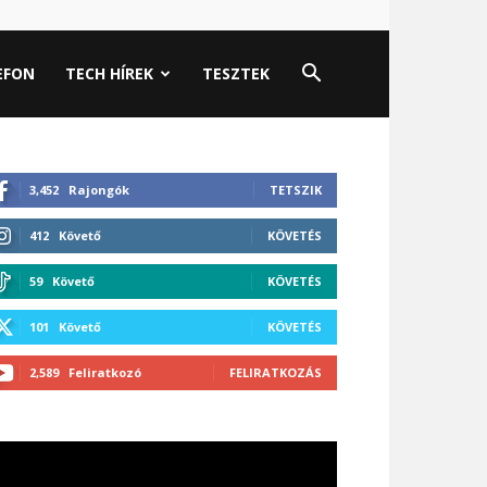
EFON
TECH HÍREK
TESZTEK
3,452
Rajongók
TETSZIK
412
Követő
KÖVETÉS
59
Követő
KÖVETÉS
101
Követő
KÖVETÉS
2,589
Feliratkozó
FELIRATKOZÁS