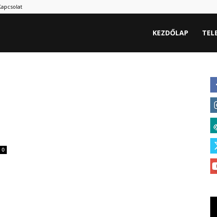
Kapcsolat
hu
KEZDŐLAP
TEL
0