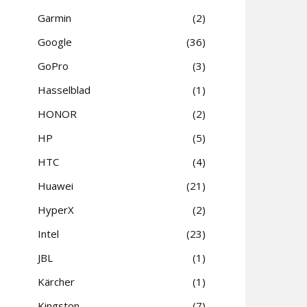
Garmin
2
Google
36
GoPro
3
Hasselblad
1
HONOR
2
HP
5
HTC
4
Huawei
21
HyperX
2
Intel
23
JBL
1
Kärcher
1
Kingston
7