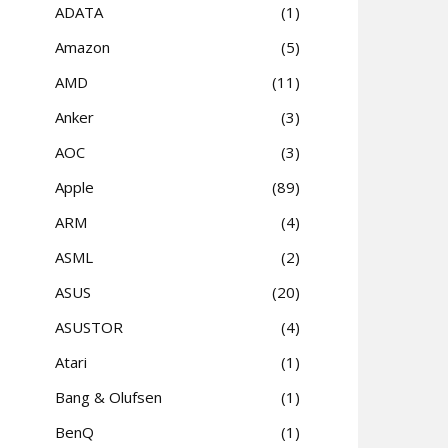
ADATA
1
Amazon
5
AMD
11
Anker
3
AOC
3
Apple
89
ARM
4
ASML
2
ASUS
20
ASUSTOR
4
Atari
1
Bang & Olufsen
1
BenQ
1