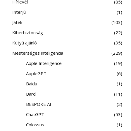
Hírlevél
85
Interjú
1
Játék
103
Kiberbiztonság
22
Kütyü ajánló
35
Mesterséges inteligencia
229
Apple Intelligence
19
AppleGPT
6
Baidu
1
Bard
11
BESPOKE AI
2
ChatGPT
53
Colossus
1