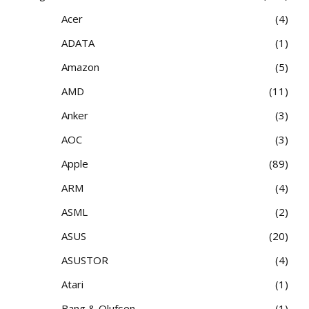
Acer
4
ADATA
1
Amazon
5
AMD
11
Anker
3
AOC
3
Apple
89
ARM
4
ASML
2
ASUS
20
ASUSTOR
4
Atari
1
Bang & Olufsen
1