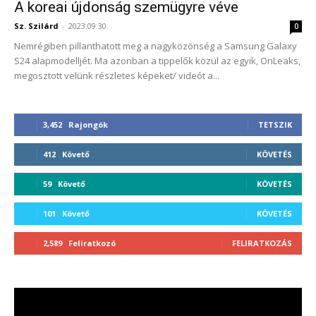
A koreai újdonság szemügyre véve
Sz. Szilárd
-
2023.09.30.
0
Nemrégiben pillanthatott meg a nagyközönség a Samsung Galaxy
S24 alapmodelljét. Ma azonban a tippelők közül az egyik, OnLeaks,
megosztott velünk részletes képeket/ videót a...
3,452
Rajongók
TETSZIK
412
Követő
KÖVETÉS
59
Követő
KÖVETÉS
101
Követő
KÖVETÉS
2,589
Feliratkozó
FELIRATKOZÁS