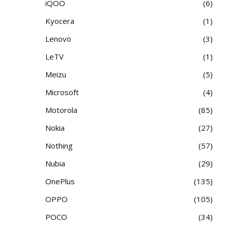
iQOO
6
Kyocera
1
Lenovo
3
LeTV
1
Meizu
5
Microsoft
4
Motorola
85
Nokia
27
Nothing
57
Nubia
29
OnePlus
135
OPPO
105
POCO
34