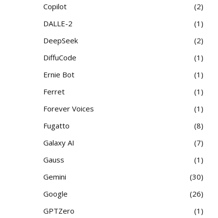
Copilot
2
DALLE-2
1
DeepSeek
2
DiffuCode
1
Ernie Bot
1
Ferret
1
Forever Voices
1
Fugatto
8
Galaxy AI
7
Gauss
1
Gemini
30
Google
26
GPTZero
1