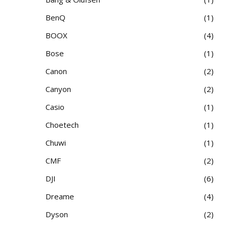
BenQ
1
BOOX
4
Bose
1
Canon
2
Canyon
2
Casio
1
Choetech
1
Chuwi
1
CMF
2
DJI
6
Dreame
4
Dyson
2