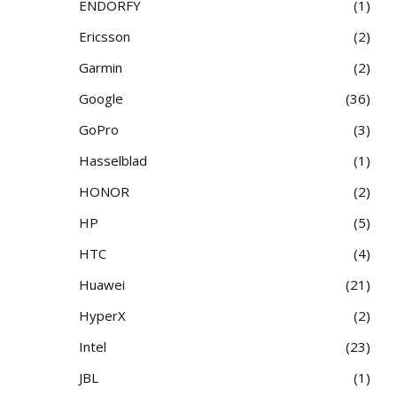
ENDORFY
1
Ericsson
2
Garmin
2
Google
36
GoPro
3
Hasselblad
1
HONOR
2
HP
5
HTC
4
Huawei
21
HyperX
2
Intel
23
JBL
1