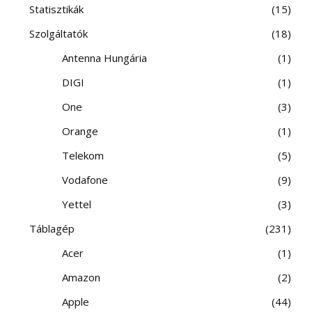
Statisztikák
15
Szolgáltatók
18
Antenna Hungária
1
DIGI
1
One
3
Orange
1
Telekom
5
Vodafone
9
Yettel
3
Táblagép
231
Acer
1
Amazon
2
Apple
44