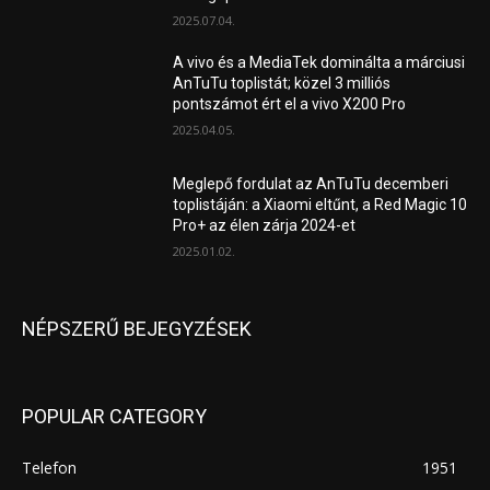
2025.07.04.
A vivo és a MediaTek dominálta a márciusi
AnTuTu toplistát; közel 3 milliós
pontszámot ért el a vivo X200 Pro
2025.04.05.
Meglepő fordulat az AnTuTu decemberi
toplistáján: a Xiaomi eltűnt, a Red Magic 10
Pro+ az élen zárja 2024-et
2025.01.02.
NÉPSZERŰ BEJEGYZÉSEK
POPULAR CATEGORY
Telefon
1951