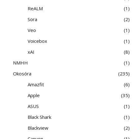
ReALM
1
Sora
2
Veo
1
Voicebox
1
xAI
8
NMHH
1
Okosóra
235
Amazfit
6
Apple
35
ASUS
1
Black Shark
1
Blackview
2
Canyon
1