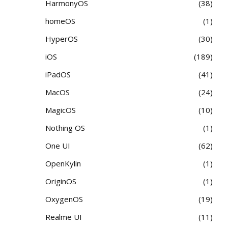
HarmonyOS
38
homeOS
1
HyperOS
30
iOS
189
iPadOS
41
MacOS
24
MagicOS
10
Nothing OS
1
One UI
62
OpenKylin
1
OriginOS
1
OxygenOS
19
Realme UI
11