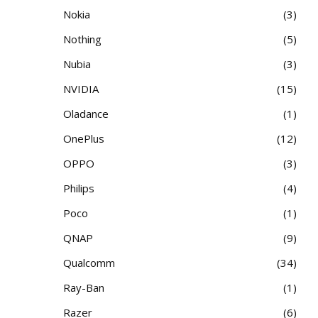
Nokia
3
Nothing
5
Nubia
3
NVIDIA
15
Oladance
1
OnePlus
12
OPPO
3
Philips
4
Poco
1
QNAP
9
Qualcomm
34
Ray-Ban
1
Razer
6