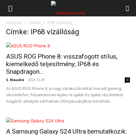
Mobilissimo.hu
Kezdőlap
Címkék
IP68 vízállóság
Címke: IP68 vízállóság
ASUS ROG Phone 8: visszafogott stílus,
kiemelkedő teljesítmény; IP68 és
Snapdragon...
S. Klaudió
-
2023.12.29.
0
Az ASUS ROG Phone 8, a nagy várakozásokkal övezett gaming
okostelefon, folyamatosan leplez le újabb és újabb részleteket
magáról, amelyek várhatóan 2024 januárjában kerülnek...
A Samsung Galaxy S24 Ultra bemutatkozik: