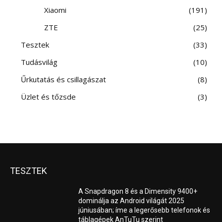
Xiaomi
191
ZTE
25
Tesztek
33
Tudásvilág
10
Űrkutatás és csillagászat
8
Üzlet és tőzsde
3
TESZTEK
A Snapdragon 8 és a Dimensity 9400+
dominálja az Android világát 2025
júniusában; íme a legerősebb telefonok és
táblagépek AnTuTu szerint