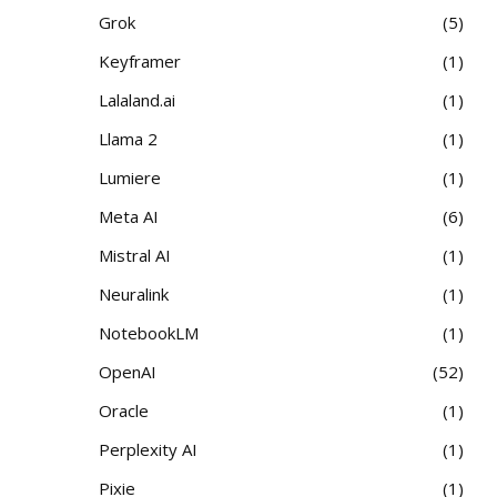
Grok
5
Keyframer
1
Lalaland.ai
1
Llama 2
1
Lumiere
1
Meta AI
6
Mistral AI
1
Neuralink
1
NotebookLM
1
OpenAI
52
Oracle
1
Perplexity AI
1
Pixie
1