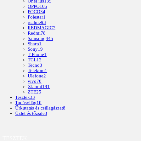
OnePlus
135
OPPO
105
POCO
34
Polestar
1
realme
93
REDMAGIC
7
Redmi
78
Samsung
445
Sharp
1
Sony
19
T Phone
1
TCL
12
Tecno
3
Telekom
1
Ulefone
2
vivo
70
Xiaomi
191
ZTE
25
Tesztek
33
Tudásvilág
10
Űrkutatás és csillagászat
8
Üzlet és tőzsde
3
TESZTEK