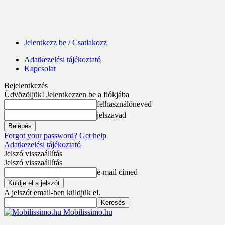
Jelentkezz be / Csatlakozz
Adatkezelési tájékoztató
Kapcsolat
Bejelentkezés
Üdvözöljük! Jelentkezzen be a fiókjába
felhasználóneved
jelszavad
Forgot your password? Get help
Adatkezelési tájékoztató
Jelszó visszaállítás
Jelszó visszaállítás
e-mail címed
A jelszót email-ben küldjük el.
Mobilissimo.hu