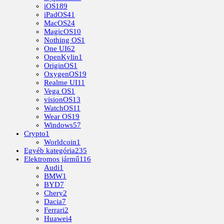
iOS
189
iPadOS
41
MacOS
24
MagicOS
10
Nothing OS
1
One UI
62
OpenKylin
1
OriginOS
1
OxygenOS
19
Realme UI
11
Vega OS
1
visionOS
13
WatchOS
11
Wear OS
19
Windows
57
Crypto
1
Worldcoin
1
Egyéb kategória
235
Elektromos jármű
116
Audi
1
BMW
1
BYD
7
Chery
2
Dacia
7
Ferrari
2
Huawei
4