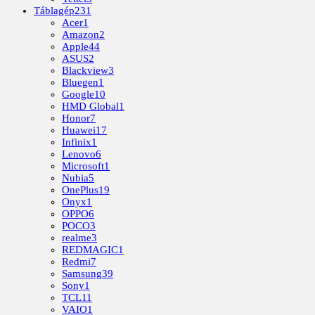
Táblagép
231
Acer
1
Amazon
2
Apple
44
ASUS
2
Blackview
3
Bluegen
1
Google
10
HMD Global
1
Honor
7
Huawei
17
Infinix
1
Lenovo
6
Microsoft
1
Nubia
5
OnePlus
19
Onyx
1
OPPO
6
POCO
3
realme
3
REDMAGIC
1
Redmi
7
Samsung
39
Sony
1
TCL
11
VAIO
1