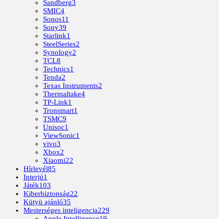
Sandberg
3
SMIC
4
Sonos
11
Sony
39
Starlink
1
SteelSeries
2
Synology
2
TCL
8
Technics
1
Tenda
2
Texas Instruments
2
Thermaltake
4
TP-Link
1
Tronsmart
1
TSMC
9
Unisoc
1
ViewSonic
1
vivo
3
Xbox
2
Xiaomi
22
Hírlevél
85
Interjú
1
Játék
103
Kiberbiztonság
22
Kütyü ajánló
35
Mesterséges inteligencia
229
Apple Intelligence
19