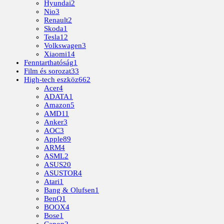
Hyundai
2
Nio
3
Renault
2
Skoda
1
Tesla
12
Volkswagen
3
Xiaomi
14
Fenntarthatóság
1
Film és sorozat
33
High-tech eszköz
662
Acer
4
ADATA
1
Amazon
5
AMD
11
Anker
3
AOC
3
Apple
89
ARM
4
ASML
2
ASUS
20
ASUSTOR
4
Atari
1
Bang & Olufsen
1
BenQ
1
BOOX
4
Bose
1