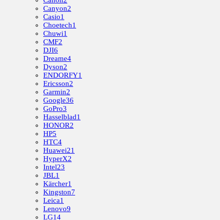
Canon
2
Canyon
2
Casio
1
Choetech
1
Chuwi
1
CMF
2
DJI
6
Dreame
4
Dyson
2
ENDORFY
1
Ericsson
2
Garmin
2
Google
36
GoPro
3
Hasselblad
1
HONOR
2
HP
5
HTC
4
Huawei
21
HyperX
2
Intel
23
JBL
1
Kärcher
1
Kingston
7
Leica
1
Lenovo
9
LG
14