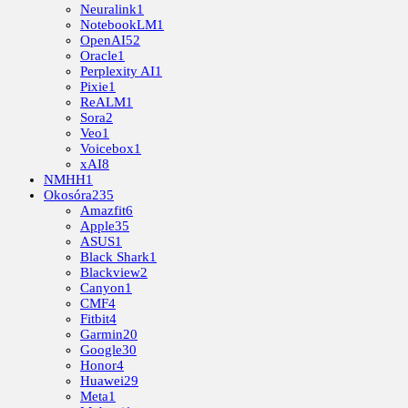
Neuralink
1
NotebookLM
1
OpenAI
52
Oracle
1
Perplexity AI
1
Pixie
1
ReALM
1
Sora
2
Veo
1
Voicebox
1
xAI
8
NMHH
1
Okosóra
235
Amazfit
6
Apple
35
ASUS
1
Black Shark
1
Blackview
2
Canyon
1
CMF
4
Fitbit
4
Garmin
20
Google
30
Honor
4
Huawei
29
Meta
1