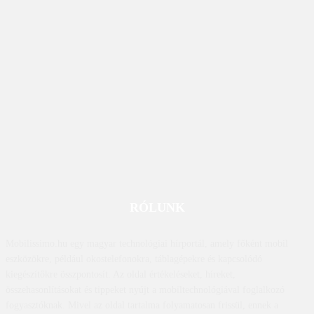
RÓLUNK
Mobilissimo.hu egy magyar technológiai hírportál, amely főként mobil
eszközökre, például okostelefonokra, táblagépekre és kapcsolódó
kiegészítőkre összpontosít. Az oldal értékeléseket, híreket,
összehasonlításokat és tippeket nyújt a mobiltechnológiával foglalkozó
fogyasztóknak. Mivel az oldal tartalma folyamatosan frissül, ennek a