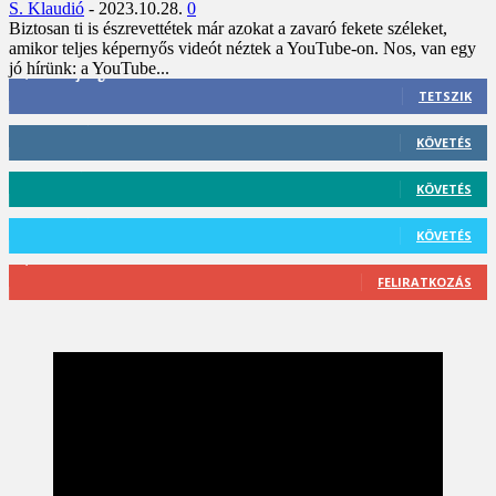
S. Klaudió
-
2023.10.28.
0
Biztosan ti is észrevettétek már azokat a zavaró fekete széleket,
amikor teljes képernyős videót néztek a YouTube-on. Nos, van egy
jó hírünk: a YouTube...
3,452
Rajongók
TETSZIK
412
Követő
KÖVETÉS
59
Követő
KÖVETÉS
101
Követő
KÖVETÉS
2,589
Feliratkozó
FELIRATKOZÁS