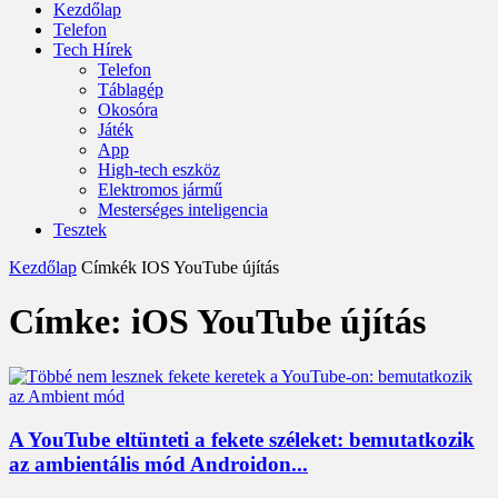
Kezdőlap
Telefon
Tech Hírek
Telefon
Táblagép
Okosóra
Játék
App
High-tech eszköz
Elektromos jármű
Mesterséges inteligencia
Tesztek
Kezdőlap
Címkék
IOS YouTube újítás
Címke: iOS YouTube újítás
A YouTube eltünteti a fekete széleket: bemutatkozik
az ambientális mód Androidon...