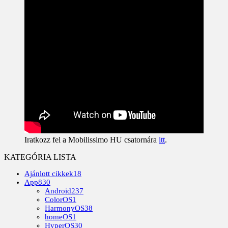
Iratkozz fel a Mobilissimo HU csatornára
itt
.
KATEGÓRIA LISTA
Ajánlott cikkek
18
App
830
Android
237
ColorOS
1
HarmonyOS
38
homeOS
1
HyperOS
30