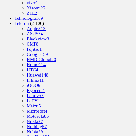
vivo
9
Xiaomi
22
ZTE
2
Tehnológia
169
Telefon
(2 106)
Apple
313
ASUS
34
Blackview
3
CMF
8
Fujitsu
1
Google
159
HMD Global
20
Honor
114
HTC
4
Huawei
148
Infinix
11
iQOO
6
Kyocera
1
Lenovo
3
LeTV
1
Meizu
5
Microsoft
4
Motorola
85
Nokia
27
Nothing
57
Nubia
29