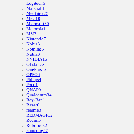
Logitech
6
Marshall
1
Mediatek
25
Meta
10
Microsoft
30
Motorola
1
MSI
3
Nintendo
7
Nokia
3
Nothing
5
Nubia
3
NVIDIA
15
Oladance
1
OnePlus
12
OPPO
3
Philips
4
Poco
1
QNAP
9
Qualcomm
34
Ray-Ban
1
Razer
6
realme
3
REDMAGIC
2
Redmi
5
Roborock
2
Samsung
57