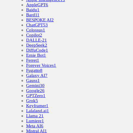
AppleGPT
6
Baidu
1
Bard
11
BESPOKE AI
2
ChatGPT
53
Colossus
1
Copilot
2
DALLE-2
1
DeepSeek
2
DiffuCode
1
Ernie Bot
1
Ferret
1
Forever Voices
1
Fugatto
8
Galaxy AI
7
Gauss
1
Gemini
30
Google
26
GPTZero
1
Grok
5
Keyframer
1
Lalaland.ai
1
Llama 2
1
Lumiere
1
Meta AI
6
Mistral AI
1