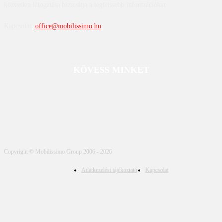
közvetlen látogatása biztosítja a legfrissebb információkat.
Kapcsolat:
office@mobilissimo.hu
KÖVESS MINKET
Copyright © Mobilissimo Group 2006 - 2026
Adatkezelési tájékoztató
Kapcsolat