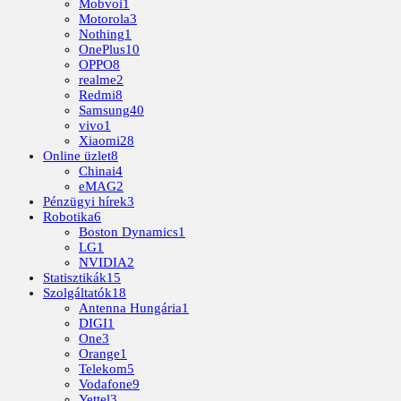
Mobvoi
1
Motorola
3
Nothing
1
OnePlus
10
OPPO
8
realme
2
Redmi
8
Samsung
40
vivo
1
Xiaomi
28
Online üzlet
8
Chinai
4
eMAG
2
Pénzügyi hírek
3
Robotika
6
Boston Dynamics
1
LG
1
NVIDIA
2
Statisztikák
15
Szolgáltatók
18
Antenna Hungária
1
DIGI
1
One
3
Orange
1
Telekom
5
Vodafone
9
Yettel
3