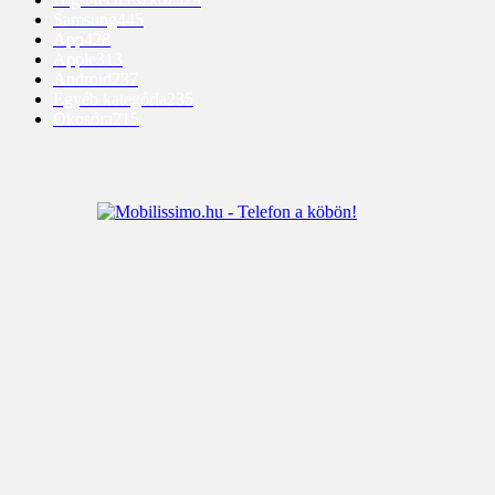
Samsung
445
App
428
Apple
313
Android
237
Egyéb kategória
235
Okosóra
215