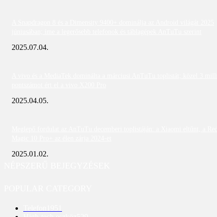
A Snapdragon 8 és a Dimensity 9400+ dominálja az Android világát 2025
júniusában; íme a legerősebb telefonok és táblagépek AnTuTu szerint
2025.07.04.
A vivo és a MediaTek dominálta a márciusi AnTuTu toplistát; közel 3 mill
pontszámot ért el a vivo X200 Pro
2025.04.05.
Meglepő fordulat az AnTuTu decemberi toplistáján: a Xiaomi eltűnt, a Re
Magic 10 Pro+ az élen zárja 2024-et
2025.01.02.
NÉPSZERŰ BEJEGYZÉSEK
POPULAR CATEGORY
Telefon
1951
High-tech eszköz
529