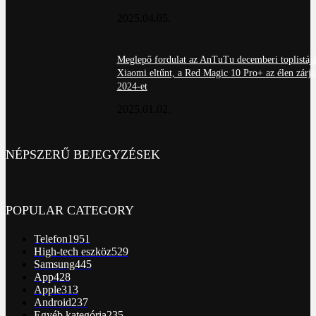
2025.04.05.
Meglepő fordulat az AnTuTu decemberi toplistájá
Xiaomi eltűnt, a Red Magic 10 Pro+ az élen zárja
2024-et
2025.01.02.
NÉPSZERŰ BEJEGYZÉSEK
POPULAR CATEGORY
Telefon
1951
High-tech eszköz
529
Samsung
445
App
428
Apple
313
Android
237
Egyéb kategória
235