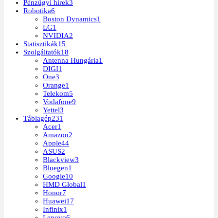
Pénzügyi hírek
3
Robotika
6
Boston Dynamics
1
LG
1
NVIDIA
2
Statisztikák
15
Szolgáltatók
18
Antenna Hungária
1
DIGI
1
One
3
Orange
1
Telekom
5
Vodafone
9
Yettel
3
Táblagép
231
Acer
1
Amazon
2
Apple
44
ASUS
2
Blackview
3
Bluegen
1
Google
10
HMD Global
1
Honor
7
Huawei
17
Infinix
1
Lenovo
6