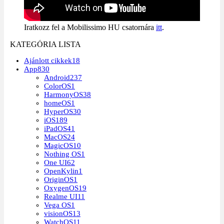
Iratkozz fel a Mobilissimo HU csatornára
itt
.
KATEGÓRIA LISTA
Ajánlott cikkek
18
App
830
Android
237
ColorOS
1
HarmonyOS
38
homeOS
1
HyperOS
30
iOS
189
iPadOS
41
MacOS
24
MagicOS
10
Nothing OS
1
One UI
62
OpenKylin
1
OriginOS
1
OxygenOS
19
Realme UI
11
Vega OS
1
visionOS
13
WatchOS
11