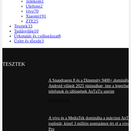
Telekom
1
Ulefone
2
vivo
70
Xiaomi
191
ZTE
25
Tesztek
33
Tudásvilág
10
Űrkutatás és csillagászat
8
Üzlet és tőzsde
3
TESZTEK
A Snapdragon 8 és a Dimensity 9400+ dominálja 
Android világát 2025 júniusában; íme a legerőseb
telefonok és táblagépek AnTuTu szerint
2025.07.04.
A vivo és a MediaTek dominálta a márciusi AnT
toplistát; közel 3 milliós pontszámot ért el a viv
Pro