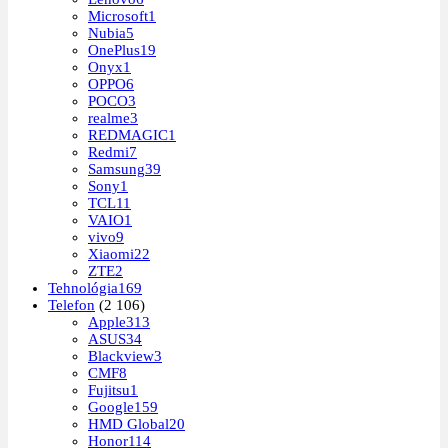
Microsoft
1
Nubia
5
OnePlus
19
Onyx
1
OPPO
6
POCO
3
realme
3
REDMAGIC
1
Redmi
7
Samsung
39
Sony
1
TCL
11
VAIO
1
vivo
9
Xiaomi
22
ZTE
2
Tehnológia
169
Telefon
(2 106)
Apple
313
ASUS
34
Blackview
3
CMF
8
Fujitsu
1
Google
159
HMD Global
20
Honor
114