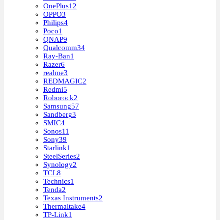
OnePlus
12
OPPO
3
Philips
4
Poco
1
QNAP
9
Qualcomm
34
Ray-Ban
1
Razer
6
realme
3
REDMAGIC
2
Redmi
5
Roborock
2
Samsung
57
Sandberg
3
SMIC
4
Sonos
11
Sony
39
Starlink
1
SteelSeries
2
Synology
2
TCL
8
Technics
1
Tenda
2
Texas Instruments
2
Thermaltake
4
TP-Link
1