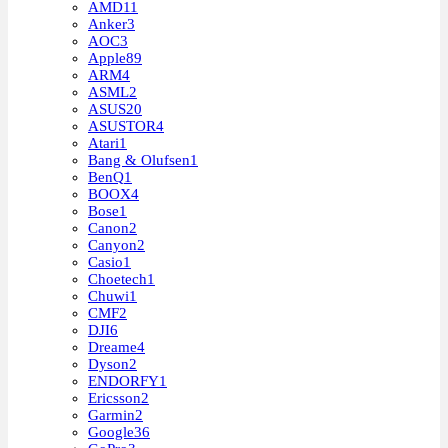
AMD
11
Anker
3
AOC
3
Apple
89
ARM
4
ASML
2
ASUS
20
ASUSTOR
4
Atari
1
Bang & Olufsen
1
BenQ
1
BOOX
4
Bose
1
Canon
2
Canyon
2
Casio
1
Choetech
1
Chuwi
1
CMF
2
DJI
6
Dreame
4
Dyson
2
ENDORFY
1
Ericsson
2
Garmin
2
Google
36