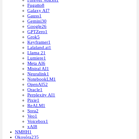
Forever Voices
1
Fugatto
8
Galaxy AI
7
Gauss
1
Gemini
30
Google
26
GPTZero
1
Grok
5
Keyframer
1
Lalaland.ai
1
Llama 2
1
Lumiere
1
Meta AI
6
Mistral AI
1
Neuralink
1
NotebookLM
1
OpenAI
52
Oracle
1
Perplexity AI
1
Pixie
1
ReALM
1
Sora
2
Veo
1
Voicebox
1
xAI
8
NMHH
1
Okosóra
235