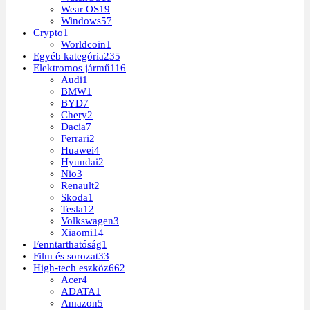
Wear OS
19
Windows
57
Crypto
1
Worldcoin
1
Egyéb kategória
235
Elektromos jármű
116
Audi
1
BMW
1
BYD
7
Chery
2
Dacia
7
Ferrari
2
Huawei
4
Hyundai
2
Nio
3
Renault
2
Skoda
1
Tesla
12
Volkswagen
3
Xiaomi
14
Fenntarthatóság
1
Film és sorozat
33
High-tech eszköz
662
Acer
4
ADATA
1
Amazon
5