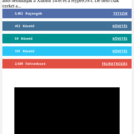
ahol bemutatják a Xiaomi 14-et és a HyperOS-t. De nem csak
ezeket a...
3,452
Rajongók
TETSZIK
412
Követő
KÖVETÉS
59
Követő
KÖVETÉS
101
Követő
KÖVETÉS
2,589
Feliratkozó
FELIRATKOZÁS