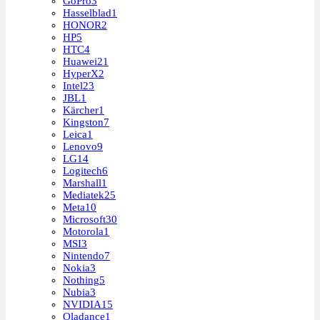
GoPro
3
Hasselblad
1
HONOR
2
HP
5
HTC
4
Huawei
21
HyperX
2
Intel
23
JBL
1
Kärcher
1
Kingston
7
Leica
1
Lenovo
9
LG
14
Logitech
6
Marshall
1
Mediatek
25
Meta
10
Microsoft
30
Motorola
1
MSI
3
Nintendo
7
Nokia
3
Nothing
5
Nubia
3
NVIDIA
15
Oladance
1