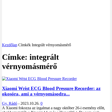
Kezdőlap
Címkék
Integrált vérnyomásmérő
Címke: integrált
vérnyomásmérő
Xiaomi Wrist ECG Blood Pressure Recorder: az
okosóra, ami a vérnyomásodra...
Gy. Rádó
-
2023.10.26.
0
A Xiaomi fokozza az izgalmat a nagy október 26-i esemény előtt,