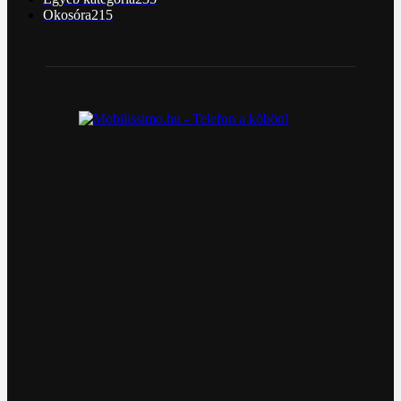
Okosóra
215