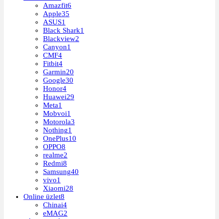
Amazfit
6
Apple
35
ASUS
1
Black Shark
1
Blackview
2
Canyon
1
CMF
4
Fitbit
4
Garmin
20
Google
30
Honor
4
Huawei
29
Meta
1
Mobvoi
1
Motorola
3
Nothing
1
OnePlus
10
OPPO
8
realme
2
Redmi
8
Samsung
40
vivo
1
Xiaomi
28
Online üzlet
8
Chinai
4
eMAG
2