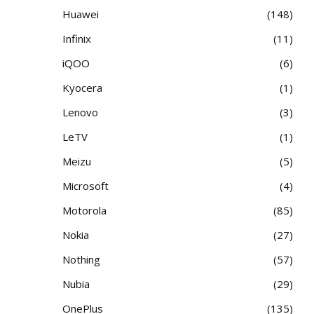
Huawei
148
Infinix
11
iQOO
6
Kyocera
1
Lenovo
3
LeTV
1
Meizu
5
Microsoft
4
Motorola
85
Nokia
27
Nothing
57
Nubia
29
OnePlus
135