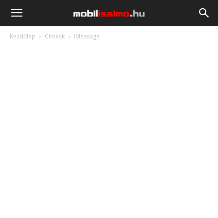
Mobilissimo.hu
Kezdőlap
Címkék
IMessage