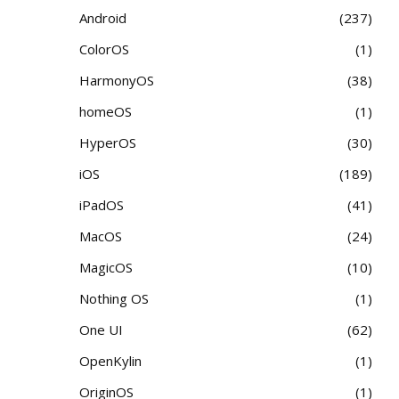
Android
237
ColorOS
1
HarmonyOS
38
homeOS
1
HyperOS
30
iOS
189
iPadOS
41
MacOS
24
MagicOS
10
Nothing OS
1
One UI
62
OpenKylin
1
OriginOS
1