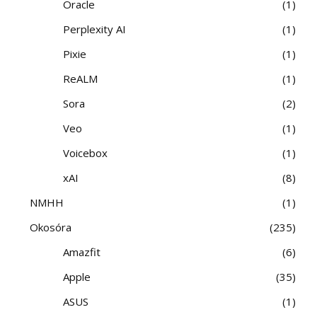
Oracle
1
Perplexity AI
1
Pixie
1
ReALM
1
Sora
2
Veo
1
Voicebox
1
xAI
8
NMHH
1
Okosóra
235
Amazfit
6
Apple
35
ASUS
1