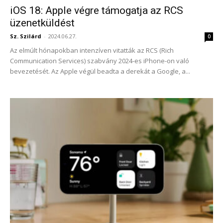
iOS 18: Apple végre támogatja az RCS
üzenetküldést
Sz. Szilárd
-
2024.06.27.
0
Az elmúlt hónapokban intenzíven vitatták az RCS (Rich
Communication Services) szabvány 2024-es iPhone-on való
bevezetését. Az Apple végül beadta a derekát a Google, a...