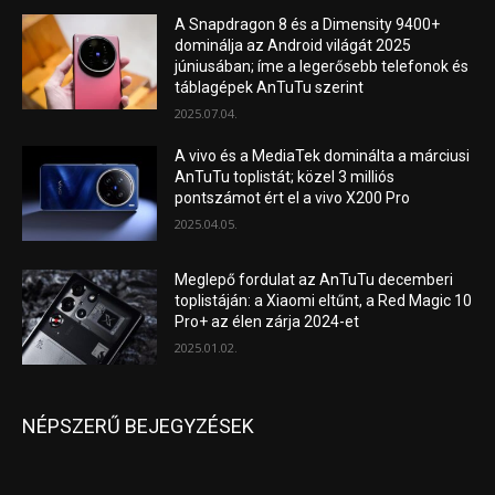
A Snapdragon 8 és a Dimensity 9400+
dominálja az Android világát 2025
júniusában; íme a legerősebb telefonok és
táblagépek AnTuTu szerint
2025.07.04.
A vivo és a MediaTek dominálta a márciusi
AnTuTu toplistát; közel 3 milliós
pontszámot ért el a vivo X200 Pro
2025.04.05.
Meglepő fordulat az AnTuTu decemberi
toplistáján: a Xiaomi eltűnt, a Red Magic 10
Pro+ az élen zárja 2024-et
2025.01.02.
NÉPSZERŰ BEJEGYZÉSEK