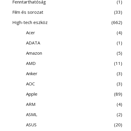
Fenntarthatóság
1
Film és sorozat
33
High-tech eszköz
662
Acer
4
ADATA
1
Amazon
5
AMD
11
Anker
3
AOC
3
Apple
89
ARM
4
ASML
2
ASUS
20