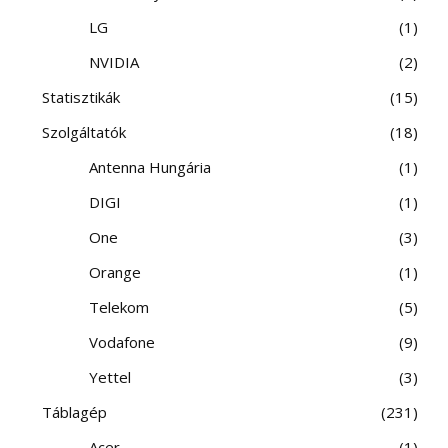
LG
1
NVIDIA
2
Statisztikák
15
Szolgáltatók
18
Antenna Hungária
1
DIGI
1
One
3
Orange
1
Telekom
5
Vodafone
9
Yettel
3
Táblagép
231
Acer
1