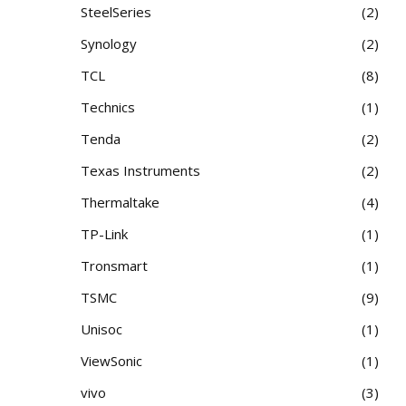
SteelSeries
2
Synology
2
TCL
8
Technics
1
Tenda
2
Texas Instruments
2
Thermaltake
4
TP-Link
1
Tronsmart
1
TSMC
9
Unisoc
1
ViewSonic
1
vivo
3