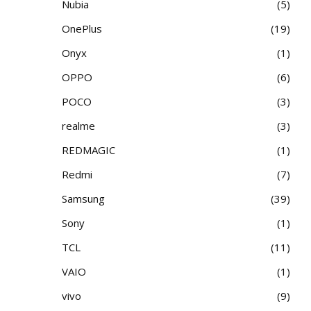
Nubia
5
OnePlus
19
Onyx
1
OPPO
6
POCO
3
realme
3
REDMAGIC
1
Redmi
7
Samsung
39
Sony
1
TCL
11
VAIO
1
vivo
9