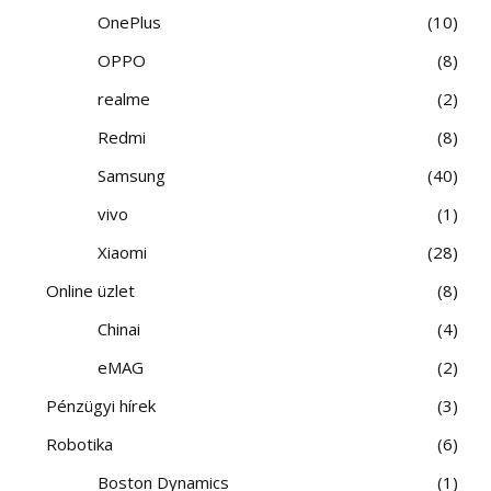
OnePlus
10
OPPO
8
realme
2
Redmi
8
Samsung
40
vivo
1
Xiaomi
28
Online üzlet
8
Chinai
4
eMAG
2
Pénzügyi hírek
3
Robotika
6
Boston Dynamics
1