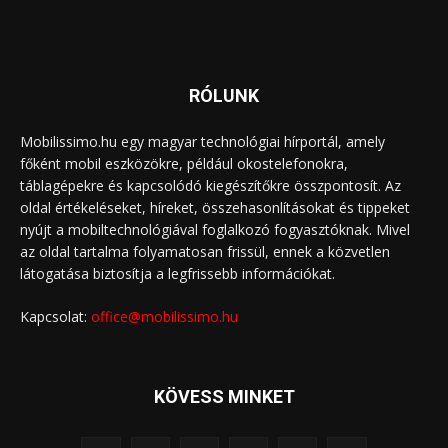
RÓLUNK
Mobilissimo.hu egy magyar technológiai hírportál, amely
főként mobil eszközökre, például okostelefonokra,
táblagépekre és kapcsolódó kiegészítőkre összpontosít. Az
oldal értékeléseket, híreket, összehasonlításokat és tippeket
nyújt a mobiltechnológiával foglalkozó fogyasztóknak. Mivel
az oldal tartalma folyamatosan frissül, ennek a közvetlen
látogatása biztosítja a legfrissebb információkat.
Kapcsolat:
office@mobilissimo.hu
KÖVESS MINKET