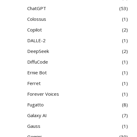
ChatGPT
53
Colossus
1
Copilot
2
DALLE-2
1
DeepSeek
2
DiffuCode
1
Ernie Bot
1
Ferret
1
Forever Voices
1
Fugatto
8
Galaxy AI
7
Gauss
1
Gemini
30