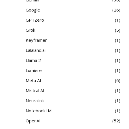
Google
26
GPTZero
1
Grok
5
Keyframer
1
Lalaland.ai
1
Llama 2
1
Lumiere
1
Meta AI
6
Mistral AI
1
Neuralink
1
NotebookLM
1
OpenAI
52