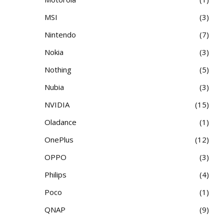
MSI
3
Nintendo
7
Nokia
3
Nothing
5
Nubia
3
NVIDIA
15
Oladance
1
OnePlus
12
OPPO
3
Philips
4
Poco
1
QNAP
9