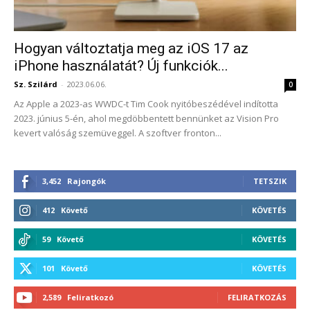
Hogyan változtatja meg az iOS 17 az
iPhone használatát? Új funkciók...
Sz. Szilárd
-
2023.06.06.
0
Az Apple a 2023-as WWDC-t Tim Cook nyitóbeszédével indította
2023. június 5-én, ahol megdöbbentett bennünket az Vision Pro
kevert valóság szemüveggel. A szoftver fronton...
3,452
Rajongók
TETSZIK
412
Követő
KÖVETÉS
59
Követő
KÖVETÉS
101
Követő
KÖVETÉS
2,589
Feliratkozó
FELIRATKOZÁS