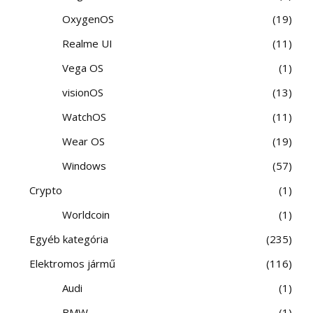
OxygenOS
19
Realme UI
11
Vega OS
1
visionOS
13
WatchOS
11
Wear OS
19
Windows
57
Crypto
1
Worldcoin
1
Egyéb kategória
235
Elektromos jármű
116
Audi
1
BMW
1