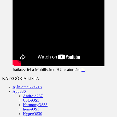
Iratkozz fel a Mobilissimo HU csatornára
itt
.
KATEGÓRIA LISTA
Ajánlott cikkek
18
App
830
Android
237
ColorOS
1
HarmonyOS
38
homeOS
1
HyperOS
30