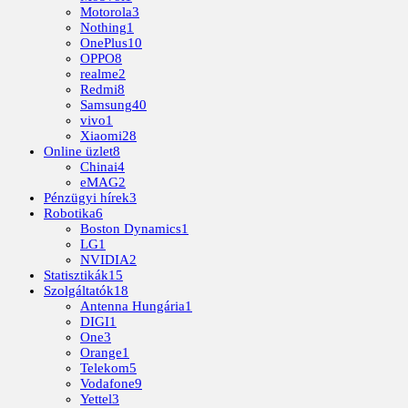
Motorola
3
Nothing
1
OnePlus
10
OPPO
8
realme
2
Redmi
8
Samsung
40
vivo
1
Xiaomi
28
Online üzlet
8
Chinai
4
eMAG
2
Pénzügyi hírek
3
Robotika
6
Boston Dynamics
1
LG
1
NVIDIA
2
Statisztikák
15
Szolgáltatók
18
Antenna Hungária
1
DIGI
1
One
3
Orange
1
Telekom
5
Vodafone
9
Yettel
3