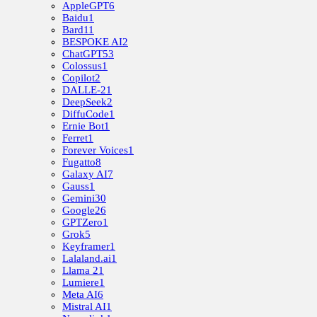
AppleGPT
6
Baidu
1
Bard
11
BESPOKE AI
2
ChatGPT
53
Colossus
1
Copilot
2
DALLE-2
1
DeepSeek
2
DiffuCode
1
Ernie Bot
1
Ferret
1
Forever Voices
1
Fugatto
8
Galaxy AI
7
Gauss
1
Gemini
30
Google
26
GPTZero
1
Grok
5
Keyframer
1
Lalaland.ai
1
Llama 2
1
Lumiere
1
Meta AI
6
Mistral AI
1