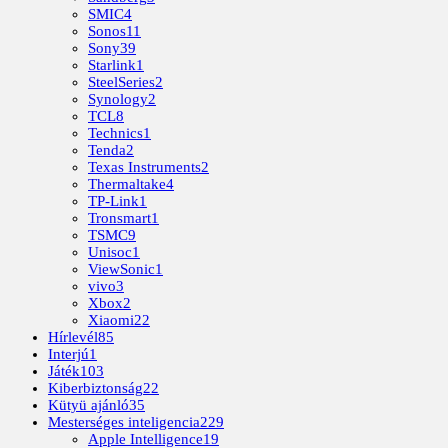
SMIC
4
Sonos
11
Sony
39
Starlink
1
SteelSeries
2
Synology
2
TCL
8
Technics
1
Tenda
2
Texas Instruments
2
Thermaltake
4
TP-Link
1
Tronsmart
1
TSMC
9
Unisoc
1
ViewSonic
1
vivo
3
Xbox
2
Xiaomi
22
Hírlevél
85
Interjú
1
Játék
103
Kiberbiztonság
22
Kütyü ajánló
35
Mesterséges inteligencia
229
Apple Intelligence
19