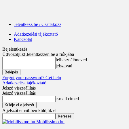
Jelentkezz be / Csatlakozz
Adatkezelési tájékoztató
Kapcsolat
Bejelentkezés
Üdvözöljük! Jelentkezzen be a fiókjába
felhasználóneved
jelszavad
Forgot your password? Get help
Adatkezelési tájékoztató
Jelszó visszaállítás
Jelszó visszaállítás
e-mail címed
A jelszót email-ben küldjük el.
Mobilissimo.hu