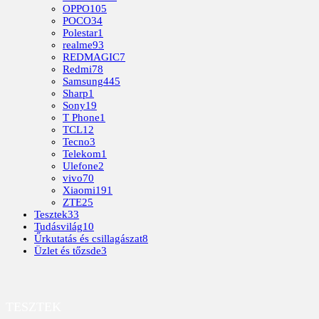
OPPO
105
POCO
34
Polestar
1
realme
93
REDMAGIC
7
Redmi
78
Samsung
445
Sharp
1
Sony
19
T Phone
1
TCL
12
Tecno
3
Telekom
1
Ulefone
2
vivo
70
Xiaomi
191
ZTE
25
Tesztek
33
Tudásvilág
10
Űrkutatás és csillagászat
8
Üzlet és tőzsde
3
TESZTEK