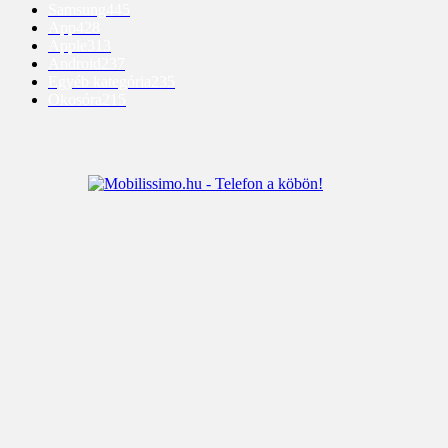
Samsung
445
App
428
Apple
313
Android
237
Egyéb kategória
235
Okosóra
215