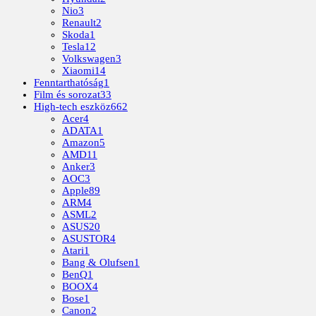
Nio
3
Renault
2
Skoda
1
Tesla
12
Volkswagen
3
Xiaomi
14
Fenntarthatóság
1
Film és sorozat
33
High-tech eszköz
662
Acer
4
ADATA
1
Amazon
5
AMD
11
Anker
3
AOC
3
Apple
89
ARM
4
ASML
2
ASUS
20
ASUSTOR
4
Atari
1
Bang & Olufsen
1
BenQ
1
BOOX
4
Bose
1
Canon
2