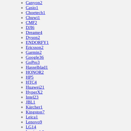
Canyon
2
Casio
1
Choetech
1
Chuwi
1
CMF
2
DJI
6
Dreame
4
Dyson
2
ENDORFY
1
Ericsson
2
Garmin
2
Google
36
GoPro
3
Hasselblad
1
HONOR
2
HP
5
HTC
4
Huawei
21
HyperX
2
Intel
23
JBL
1
Kärcher
1
Kingston
7
Leica
1
Lenovo
9
LG
14