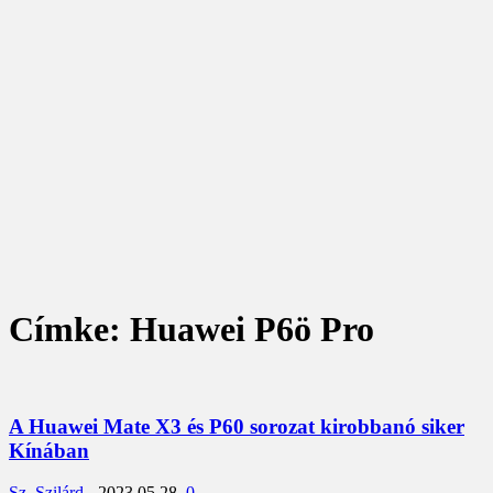
Címke: Huawei P6ö Pro
A Huawei Mate X3 és P60 sorozat kirobbanó siker
Kínában
Sz. Szilárd
-
2023.05.28.
0