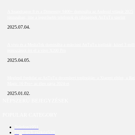
A Snapdragon 8 és a Dimensity 9400+ dominálja az Android világát 2025
júniusában; íme a legerősebb telefonok és táblagépek AnTuTu szerint
2025.07.04.
A vivo és a MediaTek dominálta a márciusi AnTuTu toplistát; közel 3 mill
pontszámot ért el a vivo X200 Pro
2025.04.05.
Meglepő fordulat az AnTuTu decemberi toplistáján: a Xiaomi eltűnt, a Re
Magic 10 Pro+ az élen zárja 2024-et
2025.01.02.
NÉPSZERŰ BEJEGYZÉSEK
POPULAR CATEGORY
Telefon
1951
High-tech eszköz
529