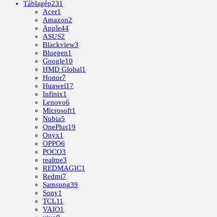
Táblagép
231
Acer
1
Amazon
2
Apple
44
ASUS
2
Blackview
3
Bluegen
1
Google
10
HMD Global
1
Honor
7
Huawei
17
Infinix
1
Lenovo
6
Microsoft
1
Nubia
5
OnePlus
19
Onyx
1
OPPO
6
POCO
3
realme
3
REDMAGIC
1
Redmi
7
Samsung
39
Sony
1
TCL
11
VAIO
1