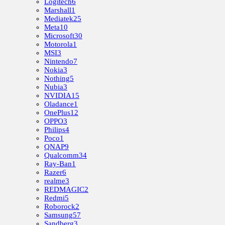
Logitech
6
Marshall
1
Mediatek
25
Meta
10
Microsoft
30
Motorola
1
MSI
3
Nintendo
7
Nokia
3
Nothing
5
Nubia
3
NVIDIA
15
Oladance
1
OnePlus
12
OPPO
3
Philips
4
Poco
1
QNAP
9
Qualcomm
34
Ray-Ban
1
Razer
6
realme
3
REDMAGIC
2
Redmi
5
Roborock
2
Samsung
57
Sandberg
3