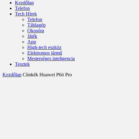
Kezdőlap
Telefon
Tech Hírek
Telefon
Táblagép
Okosóra
Játék
App
High-tech eszköz
Elektromos jármű
Mesterséges inteligencia
Tesztek
Kezdőlap
Címkék
Huawei P6ö Pro