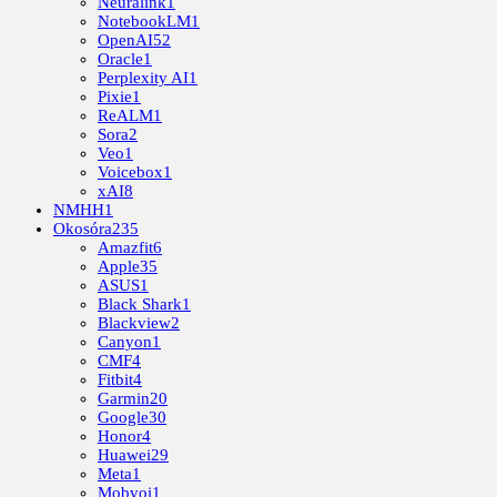
Neuralink
1
NotebookLM
1
OpenAI
52
Oracle
1
Perplexity AI
1
Pixie
1
ReALM
1
Sora
2
Veo
1
Voicebox
1
xAI
8
NMHH
1
Okosóra
235
Amazfit
6
Apple
35
ASUS
1
Black Shark
1
Blackview
2
Canyon
1
CMF
4
Fitbit
4
Garmin
20
Google
30
Honor
4
Huawei
29
Meta
1
Mobvoi
1