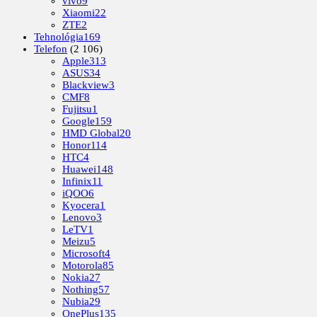
vivo
9
Xiaomi
22
ZTE
2
Tehnológia
169
Telefon
(2 106)
Apple
313
ASUS
34
Blackview
3
CMF
8
Fujitsu
1
Google
159
HMD Global
20
Honor
114
HTC
4
Huawei
148
Infinix
11
iQOO
6
Kyocera
1
Lenovo
3
LeTV
1
Meizu
5
Microsoft
4
Motorola
85
Nokia
27
Nothing
57
Nubia
29
OnePlus
135