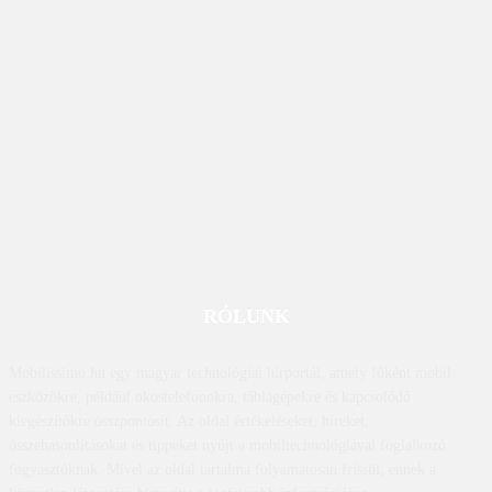
RÓLUNK
Mobilissimo.hu egy magyar technológiai hírportál, amely főként mobil
eszközökre, például okostelefonokra, táblagépekre és kapcsolódó
kiegészítőkre összpontosít. Az oldal értékeléseket, híreket,
összehasonlításokat és tippeket nyújt a mobiltechnológiával foglalkozó
fogyasztóknak. Mivel az oldal tartalma folyamatosan frissül, ennek a