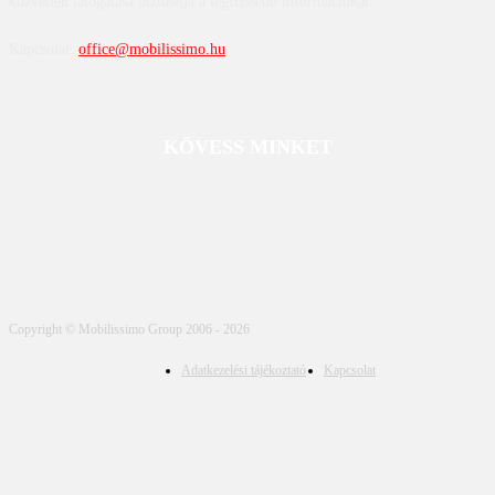
közvetlen látogatása biztosítja a legfrissebb információkat.
Kapcsolat:
office@mobilissimo.hu
KÖVESS MINKET
Copyright © Mobilissimo Group 2006 - 2026
Adatkezelési tájékoztató
Kapcsolat