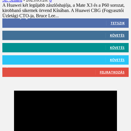
A Huawei két legújabb zászlóshajója, a Mate X3 és a P60 sorozat,
kirobbanó sikernek örvend Kínában. A Huawei CBG (Fogyasztói
Üzletág) CTO-ja, Bruce Lee...
3,452
Rajongók
TETSZIK
412
Követő
KÖVETÉS
59
Követő
KÖVETÉS
101
Követő
KÖVETÉS
2,589
Feliratkozó
FELIRATKOZÁS