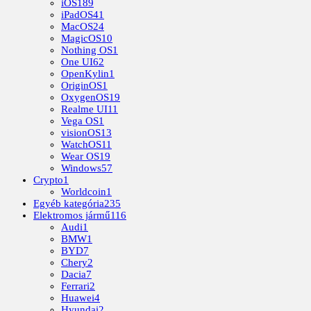
iOS
189
iPadOS
41
MacOS
24
MagicOS
10
Nothing OS
1
One UI
62
OpenKylin
1
OriginOS
1
OxygenOS
19
Realme UI
11
Vega OS
1
visionOS
13
WatchOS
11
Wear OS
19
Windows
57
Crypto
1
Worldcoin
1
Egyéb kategória
235
Elektromos jármű
116
Audi
1
BMW
1
BYD
7
Chery
2
Dacia
7
Ferrari
2
Huawei
4
Hyundai
2