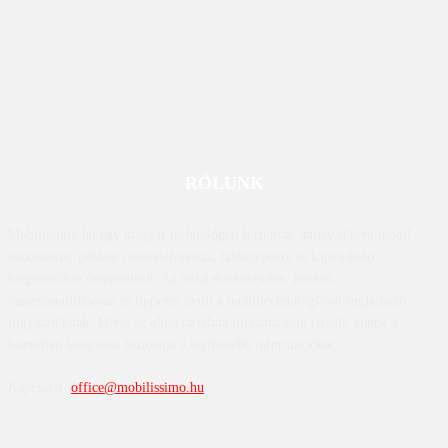
RÓLUNK
Mobilissimo.hu egy magyar technológiai hírportál, amely főként mobil
eszközökre, például okostelefonokra, táblagépekre és kapcsolódó
kiegészítőkre összpontosít. Az oldal értékeléseket, híreket,
összehasonlításokat és tippeket nyújt a mobiltechnológiával foglalkozó
fogyasztóknak. Mivel az oldal tartalma folyamatosan frissül, ennek a
közvetlen látogatása biztosítja a legfrissebb információkat.
Kapcsolat:
office@mobilissimo.hu