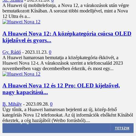
A Huawei új mobiltelefonja, a Nova 12, a várakozások után végre
bemutatkozott Kínában. A sorozat többi modelljével, mint a Nova
12 Ultra és a...
A Huawei Nova 12: A középkategória csúcsa OLED
kijelzővel és gyors...
Gy. Rádó
-
2023.11.23.
0
A Huawei hamarosan bemutatja a középkategória ékkövét, a
Huawei Nova 12-t. A várakozások szerint a telefoncsalád 2023
novemberében vagy decemberében érkezik, és most egy...
A Huawei Nova 12 és 12 Pro: OLED kijelzővel,
nagy kapacitású...
B. Mihály
-
2023.09.28.
0
Úgy tűnik, a Huawei hamarosan bejelenti az új, közép-felső
kategóriás Nova 12 telefonokat. Az új információk elsőként Kínából
érkeztek, a cég hazájából (Weibo forrásból)....
3,452
Rajongók
TETSZIK
412
Követő