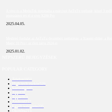
A vivo és a MediaTek dominálta a márciusi AnTuTu toplistát; közel 3 mill
pontszámot ért el a vivo X200 Pro
2025.04.05.
Meglepő fordulat az AnTuTu decemberi toplistáján: a Xiaomi eltűnt, a Re
Magic 10 Pro+ az élen zárja 2024-et
2025.01.02.
NÉPSZERŰ BEJEGYZÉSEK
POPULAR CATEGORY
Telefon
1951
High-tech eszköz
529
Samsung
445
App
428
Apple
313
Android
237
Egyéb kategória
235
Okosóra
215