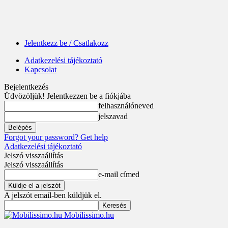
Jelentkezz be / Csatlakozz
Adatkezelési tájékoztató
Kapcsolat
Bejelentkezés
Üdvözöljük! Jelentkezzen be a fiókjába
felhasználóneved
jelszavad
Forgot your password? Get help
Adatkezelési tájékoztató
Jelszó visszaállítás
Jelszó visszaállítás
e-mail címed
A jelszót email-ben küldjük el.
Mobilissimo.hu