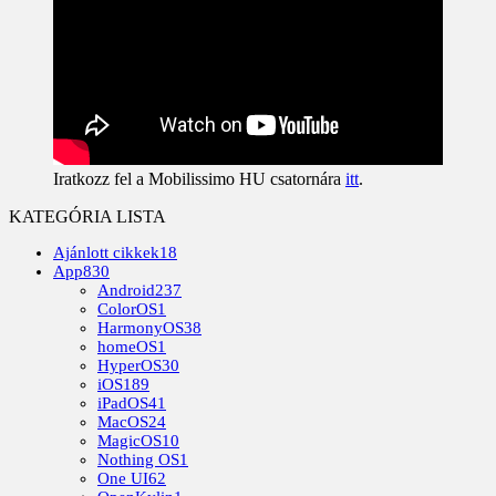
Iratkozz fel a Mobilissimo HU csatornára
itt
.
KATEGÓRIA LISTA
Ajánlott cikkek
18
App
830
Android
237
ColorOS
1
HarmonyOS
38
homeOS
1
HyperOS
30
iOS
189
iPadOS
41
MacOS
24
MagicOS
10
Nothing OS
1
One UI
62