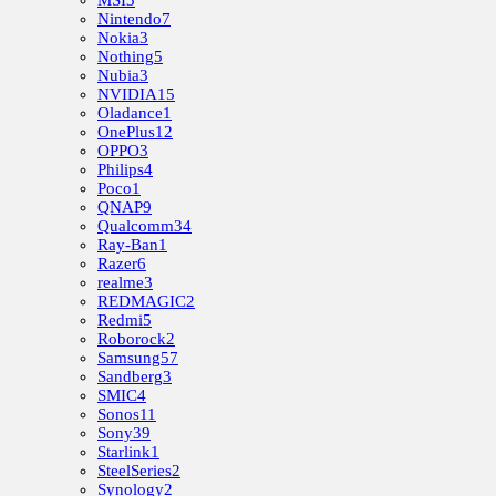
MSI
3
Nintendo
7
Nokia
3
Nothing
5
Nubia
3
NVIDIA
15
Oladance
1
OnePlus
12
OPPO
3
Philips
4
Poco
1
QNAP
9
Qualcomm
34
Ray-Ban
1
Razer
6
realme
3
REDMAGIC
2
Redmi
5
Roborock
2
Samsung
57
Sandberg
3
SMIC
4
Sonos
11
Sony
39
Starlink
1
SteelSeries
2
Synology
2