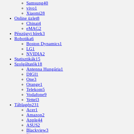
Samsung
40
vivo
1
Xiaomi
28
Online üzlet
8
Chinai
4
eMAG
2
Pénzügyi hírek
3
Robotika
6
Boston Dynamics
1
LG
1
NVIDIA
2
Statisztikák
15
Szolgáltatók
18
Antenna Hungária
1
DIGI
1
One
3
Orange
1
Telekom
5
Vodafone
9
Yettel
3
Táblagép
231
Acer
1
Amazon
2
Apple
44
ASUS
2
Blackview
3