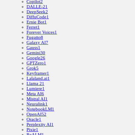
Copilot
2
DALLE-2
1
DeepSeek
2
DiffuCode
1
Ernie Bot
1
Ferret
1
Forever Voices
1
Fugatto
8
Galaxy AI
7
Gauss
1
Gemini
30
Google
26
GPTZero
1
Grok
5
Keyframer
1
Lalaland.ai
1
Llama 2
1
Lumiere
1
Meta AI
6
Mistral AI
1
Neuralink
1
NotebookLM
1
OpenAI
52
Oracle
1
Perplexity AI
1
Pixie
1
ReALM
1