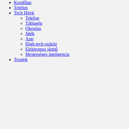
Kezdőlap
Telefon
Tech Hírek
Telefon
Táblagép
Okosóra
Játék
App
High-tech eszköz
Elektromos jármű
Mesterséges inteligencia
Tesztek