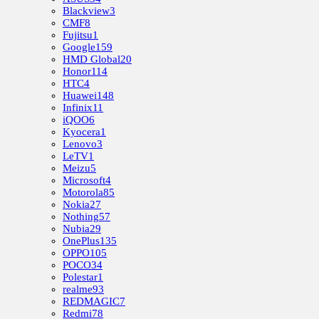
Blackview
3
CMF
8
Fujitsu
1
Google
159
HMD Global
20
Honor
114
HTC
4
Huawei
148
Infinix
11
iQOO
6
Kyocera
1
Lenovo
3
LeTV
1
Meizu
5
Microsoft
4
Motorola
85
Nokia
27
Nothing
57
Nubia
29
OnePlus
135
OPPO
105
POCO
34
Polestar
1
realme
93
REDMAGIC
7
Redmi
78