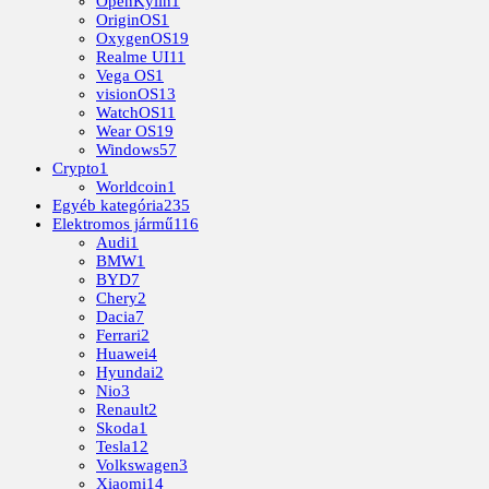
OpenKylin
1
OriginOS
1
OxygenOS
19
Realme UI
11
Vega OS
1
visionOS
13
WatchOS
11
Wear OS
19
Windows
57
Crypto
1
Worldcoin
1
Egyéb kategória
235
Elektromos jármű
116
Audi
1
BMW
1
BYD
7
Chery
2
Dacia
7
Ferrari
2
Huawei
4
Hyundai
2
Nio
3
Renault
2
Skoda
1
Tesla
12
Volkswagen
3
Xiaomi
14