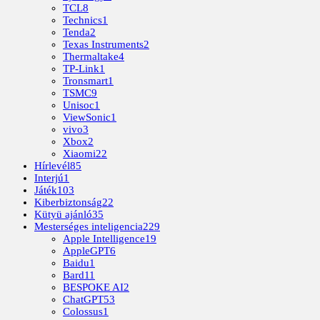
TCL
8
Technics
1
Tenda
2
Texas Instruments
2
Thermaltake
4
TP-Link
1
Tronsmart
1
TSMC
9
Unisoc
1
ViewSonic
1
vivo
3
Xbox
2
Xiaomi
22
Hírlevél
85
Interjú
1
Játék
103
Kiberbiztonság
22
Kütyü ajánló
35
Mesterséges inteligencia
229
Apple Intelligence
19
AppleGPT
6
Baidu
1
Bard
11
BESPOKE AI
2
ChatGPT
53
Colossus
1