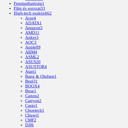
Fenntarthatóság
1
Film és sorozat
33
High-tech eszköz
662
Acer
4
ADATA
1
Amazon
5
AMD
11
Anker
3
AOC
3
Apple
89
ARM
4
ASML
2
ASUS
20
ASUSTOR
4
Atari
1
Bang & Olufsen
1
BenQ
1
BOOX
4
Bose
1
Canon
2
Canyon
2
Casio
1
Choetech
1
Chuwi
1
CMF
2
DJI
6