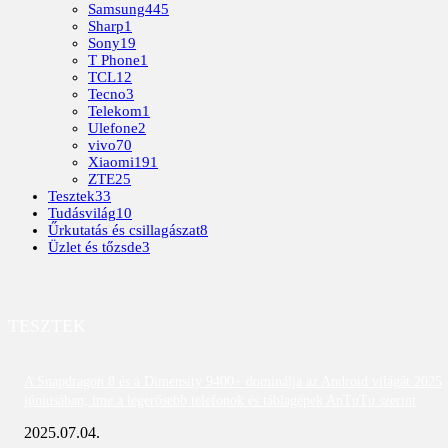
Samsung
445
Sharp
1
Sony
19
T Phone
1
TCL
12
Tecno
3
Telekom
1
Ulefone
2
vivo
70
Xiaomi
191
ZTE
25
Tesztek
33
Tudásvilág
10
Űrkutatás és csillagászat
8
Üzlet és tőzsde
3
TESZTEK
A Snapdragon 8 és a Dimensity 9400+ dominálja az Android világát 2025
júniusában; íme a legerősebb telefonok és táblagépek AnTuTu szerint
2025.07.04.