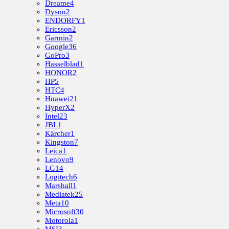
Dreame
4
Dyson
2
ENDORFY
1
Ericsson
2
Garmin
2
Google
36
GoPro
3
Hasselblad
1
HONOR
2
HP
5
HTC
4
Huawei
21
HyperX
2
Intel
23
JBL
1
Kärcher
1
Kingston
7
Leica
1
Lenovo
9
LG
14
Logitech
6
Marshall
1
Mediatek
25
Meta
10
Microsoft
30
Motorola
1