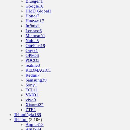
Bluegen
1
Google
10
HMD Global
1
Honor
7
Huawei
17
Infinix
1
Lenovo
6
Microsoft
1
Nubia
5
OnePlus
19
Onyx
1
OPPO
6
POCO
3
realme
3
REDMAGIC
1
Redmi
7
Samsung
39
Sony
1
TCL
11
VAIO
1
vivo
9
Xiaomi
22
ZTE
2
Tehnológia
169
Telefon
(2 106)
Apple
313
ASUS
34