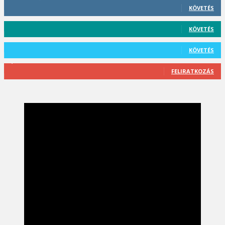
KÖVETÉS
59
Követő
KÖVETÉS
101
Követő
KÖVETÉS
2,589
Feliratkozó
FELIRATKOZÁS