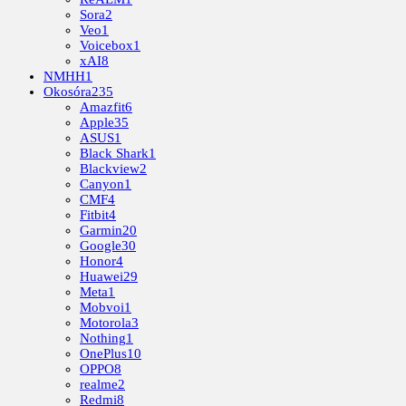
Sora
2
Veo
1
Voicebox
1
xAI
8
NMHH
1
Okosóra
235
Amazfit
6
Apple
35
ASUS
1
Black Shark
1
Blackview
2
Canyon
1
CMF
4
Fitbit
4
Garmin
20
Google
30
Honor
4
Huawei
29
Meta
1
Mobvoi
1
Motorola
3
Nothing
1
OnePlus
10
OPPO
8
realme
2
Redmi
8