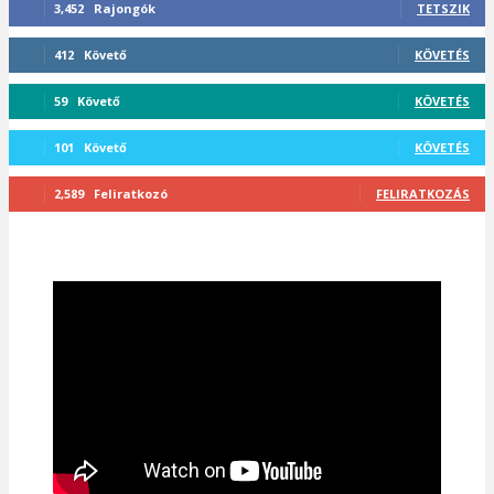
3,452
Rajongók
TETSZIK
412
Követő
KÖVETÉS
59
Követő
KÖVETÉS
101
Követő
KÖVETÉS
2,589
Feliratkozó
FELIRATKOZÁS