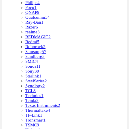
Philips
4
Poco
1
QNAP
9
Qualcomm
34
Ray-Ban
1
Razer
6
realme
3
REDMAGIC
2
Redmi
5
Roborock
2
Samsung
57
Sandberg
3
SMIC
4
Sonos
11
Sony
39
Starlink
1
SteelSeries
2
Synology
2
TCL
8
Technics
1
Tenda
2
Texas Instruments
2
Thermaltake
4
TP-Link
1
Tronsmart
1
TSMC
9