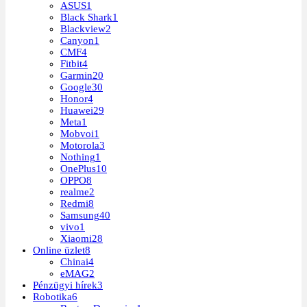
ASUS
1
Black Shark
1
Blackview
2
Canyon
1
CMF
4
Fitbit
4
Garmin
20
Google
30
Honor
4
Huawei
29
Meta
1
Mobvoi
1
Motorola
3
Nothing
1
OnePlus
10
OPPO
8
realme
2
Redmi
8
Samsung
40
vivo
1
Xiaomi
28
Online üzlet
8
Chinai
4
eMAG
2
Pénzügyi hírek
3
Robotika
6