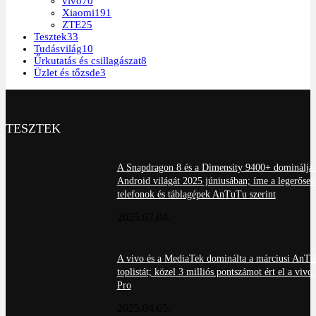
vivo
70
Xiaomi
191
ZTE
25
Tesztek
33
Tudásvilág
10
Űrkutatás és csillagászat
8
Üzlet és tőzsde
3
TESZTEK
A Snapdragon 8 és a Dimensity 9400+ dominálja 
Android világát 2025 júniusában; íme a legerőseb
telefonok és táblagépek AnTuTu szerint
2025.07.04.
A vivo és a MediaTek dominálta a márciusi AnT
toplistát; közel 3 milliós pontszámot ért el a viv
Pro
2025.04.05.