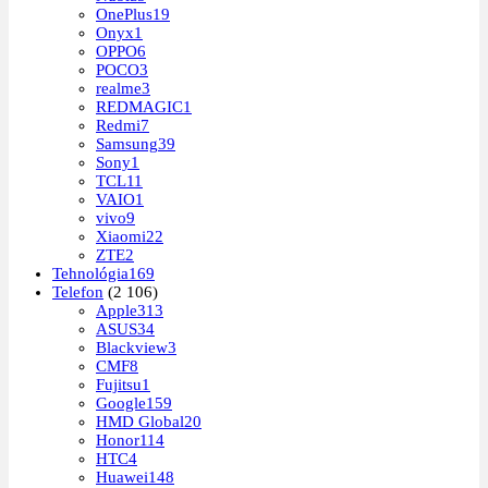
OnePlus
19
Onyx
1
OPPO
6
POCO
3
realme
3
REDMAGIC
1
Redmi
7
Samsung
39
Sony
1
TCL
11
VAIO
1
vivo
9
Xiaomi
22
ZTE
2
Tehnológia
169
Telefon
(2 106)
Apple
313
ASUS
34
Blackview
3
CMF
8
Fujitsu
1
Google
159
HMD Global
20
Honor
114
HTC
4
Huawei
148