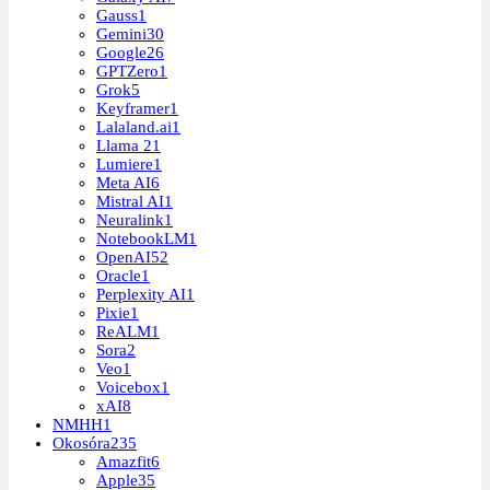
Gauss
1
Gemini
30
Google
26
GPTZero
1
Grok
5
Keyframer
1
Lalaland.ai
1
Llama 2
1
Lumiere
1
Meta AI
6
Mistral AI
1
Neuralink
1
NotebookLM
1
OpenAI
52
Oracle
1
Perplexity AI
1
Pixie
1
ReALM
1
Sora
2
Veo
1
Voicebox
1
xAI
8
NMHH
1
Okosóra
235
Amazfit
6
Apple
35