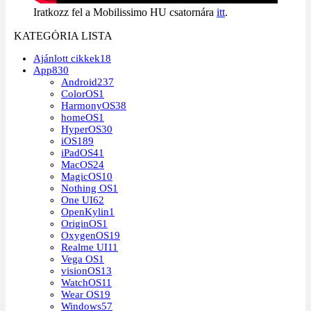
Iratkozz fel a Mobilissimo HU csatornára
itt
.
KATEGÓRIA LISTA
Ajánlott cikkek
18
App
830
Android
237
ColorOS
1
HarmonyOS
38
homeOS
1
HyperOS
30
iOS
189
iPadOS
41
MacOS
24
MagicOS
10
Nothing OS
1
One UI
62
OpenKylin
1
OriginOS
1
OxygenOS
19
Realme UI
11
Vega OS
1
visionOS
13
WatchOS
11
Wear OS
19
Windows
57