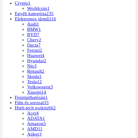
Crypto
1
Worldcoin
1
Egyéb kategória
235
Elektromos jármű
116
Audi
1
BMW
1
BYD
7
Chery
2
Dacia
7
Ferrari
2
Huawei
4
Hyundai
2
Nio
3
Renault
2
Skoda
1
Tesla
12
Volkswagen
3
Xiaomi
14
Fenntarthatóság
1
Film és sorozat
33
High-tech eszköz
662
Acer
4
ADATA
1
Amazon
5
AMD
11
Anker
3