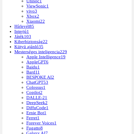
Unisoc
1
ViewSonic
1
vivo
3
Xbox
2
Xiaomi
22
Hírlevél
85
Interjú
1
Játék
103
Kiberbiztonság
22
Kütyü ajánló
35
Mesterséges inteligencia
229
Apple Intelligence
19
AppleGPT
6
Baidu
1
Bard
11
BESPOKE AI
2
ChatGPT
53
Colossus
1
Copilot
2
DALLE-2
1
DeepSeek
2
DiffuCode
1
Ernie Bot
1
Ferret
1
Forever Voices
1
Fugatto
8
Galaxy AI
7