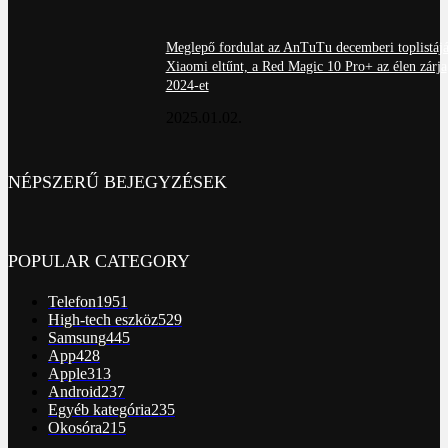
Meglepő fordulat az AnTuTu decemberi toplistájá
Xiaomi eltűnt, a Red Magic 10 Pro+ az élen zárja
2024-et
2025.01.02.
NÉPSZERŰ BEJEGYZÉSEK
POPULAR CATEGORY
Telefon
1951
High-tech eszköz
529
Samsung
445
App
428
Apple
313
Android
237
Egyéb kategória
235
Okosóra
215