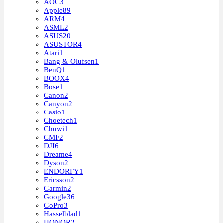
AOC
3
Apple
89
ARM
4
ASML
2
ASUS
20
ASUSTOR
4
Atari
1
Bang & Olufsen
1
BenQ
1
BOOX
4
Bose
1
Canon
2
Canyon
2
Casio
1
Choetech
1
Chuwi
1
CMF
2
DJI
6
Dreame
4
Dyson
2
ENDORFY
1
Ericsson
2
Garmin
2
Google
36
GoPro
3
Hasselblad
1
HONOR
2