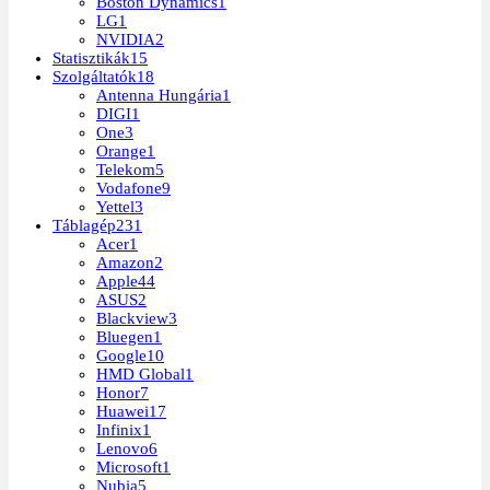
Boston Dynamics
1
LG
1
NVIDIA
2
Statisztikák
15
Szolgáltatók
18
Antenna Hungária
1
DIGI
1
One
3
Orange
1
Telekom
5
Vodafone
9
Yettel
3
Táblagép
231
Acer
1
Amazon
2
Apple
44
ASUS
2
Blackview
3
Bluegen
1
Google
10
HMD Global
1
Honor
7
Huawei
17
Infinix
1
Lenovo
6
Microsoft
1
Nubia
5