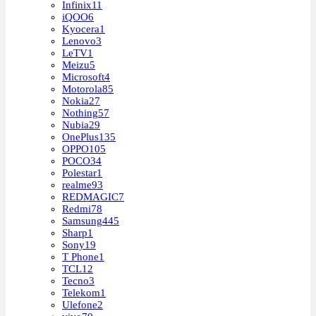
Infinix
11
iQOO
6
Kyocera
1
Lenovo
3
LeTV
1
Meizu
5
Microsoft
4
Motorola
85
Nokia
27
Nothing
57
Nubia
29
OnePlus
135
OPPO
105
POCO
34
Polestar
1
realme
93
REDMAGIC
7
Redmi
78
Samsung
445
Sharp
1
Sony
19
T Phone
1
TCL
12
Tecno
3
Telekom
1
Ulefone
2