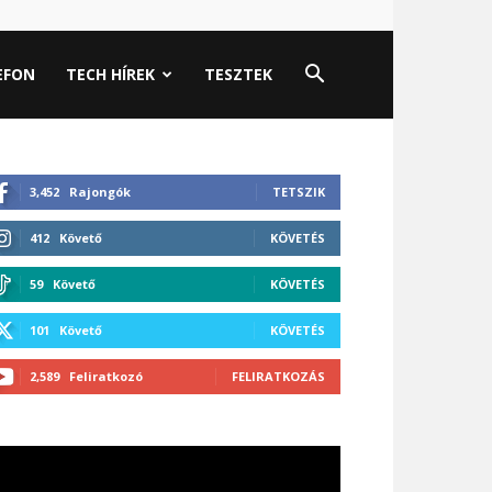
EFON
TECH HÍREK
TESZTEK
3,452
Rajongók
TETSZIK
412
Követő
KÖVETÉS
59
Követő
KÖVETÉS
101
Követő
KÖVETÉS
2,589
Feliratkozó
FELIRATKOZÁS