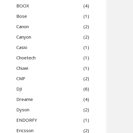
BOOX
4
Bose
1
Canon
2
Canyon
2
Casio
1
Choetech
1
Chuwi
1
CMF
2
DJI
6
Dreame
4
Dyson
2
ENDORFY
1
Ericsson
2