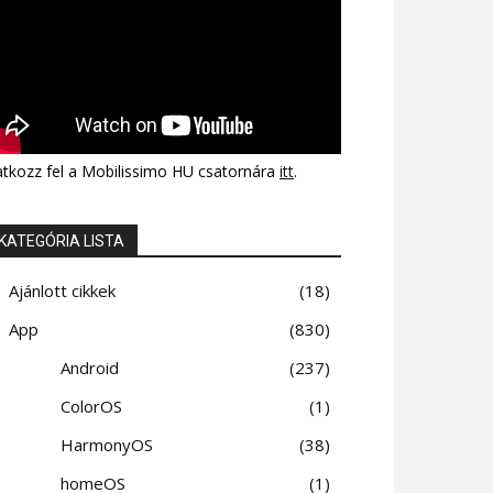
atkozz fel a Mobilissimo HU csatornára
itt
.
KATEGÓRIA LISTA
Ajánlott cikkek
18
App
830
Android
237
ColorOS
1
HarmonyOS
38
homeOS
1