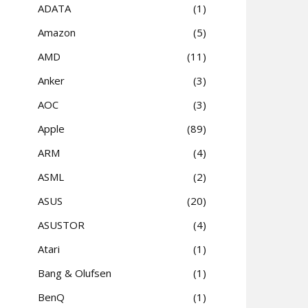
ADATA
1
Amazon
5
AMD
11
Anker
3
AOC
3
Apple
89
ARM
4
ASML
2
ASUS
20
ASUSTOR
4
Atari
1
Bang & Olufsen
1
BenQ
1