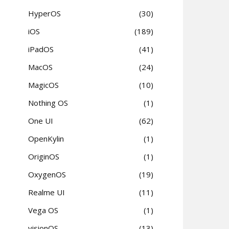
HyperOS
30
iOS
189
iPadOS
41
MacOS
24
MagicOS
10
Nothing OS
1
One UI
62
OpenKylin
1
OriginOS
1
OxygenOS
19
Realme UI
11
Vega OS
1
visionOS
13