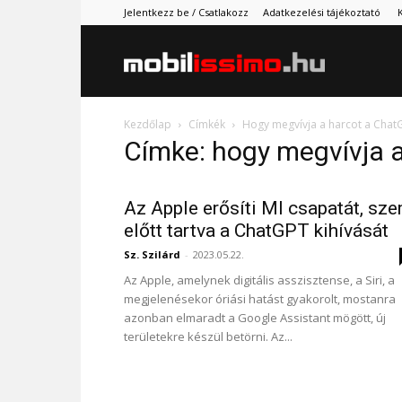
Jelentkezz be / Csatlakozz
Adatkezelési tájékoztató
Mobilissimo.
Kezdőlap
Címkék
Hogy megvívja a harcot a Chat
Címke: hogy megvívja 
Az Apple erősíti MI csapatát, sz
előtt tartva a ChatGPT kihívását
Sz. Szilárd
-
2023.05.22.
Az Apple, amelynek digitális asszisztense, a Siri, a
megjelenésekor óriási hatást gyakorolt, mostanra
azonban elmaradt a Google Assistant mögött, új
területekre készül betörni. Az...