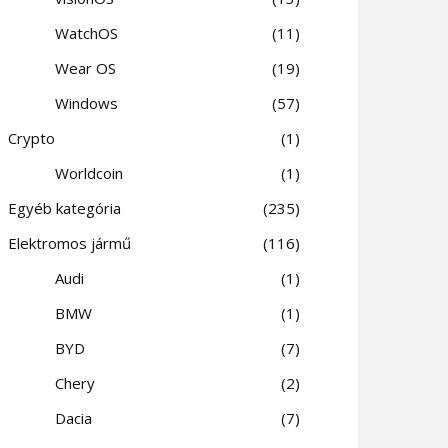
WatchOS
11
Wear OS
19
Windows
57
Crypto
1
Worldcoin
1
Egyéb kategória
235
Elektromos jármű
116
Audi
1
BMW
1
BYD
7
Chery
2
Dacia
7