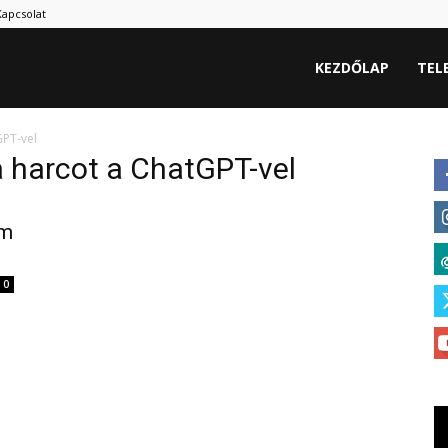
Kapcsolat
hu
KEZDŐLAP
TEL
GPT-vel
a harcot a ChatGPT-vel
em
0