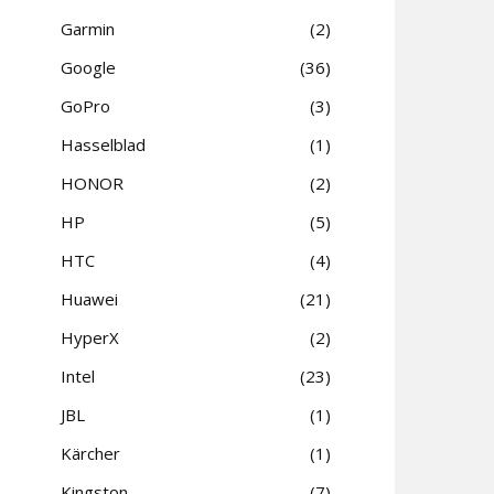
Garmin
2
Google
36
GoPro
3
Hasselblad
1
HONOR
2
HP
5
HTC
4
Huawei
21
HyperX
2
Intel
23
JBL
1
Kärcher
1
Kingston
7