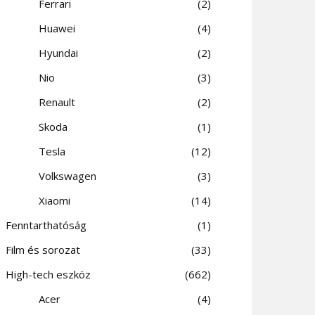
Ferrari
2
Huawei
4
Hyundai
2
Nio
3
Renault
2
Skoda
1
Tesla
12
Volkswagen
3
Xiaomi
14
Fenntarthatóság
1
Film és sorozat
33
High-tech eszköz
662
Acer
4