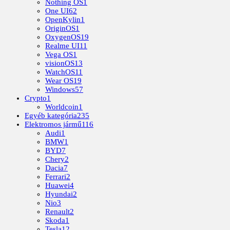
Nothing OS
1
One UI
62
OpenKylin
1
OriginOS
1
OxygenOS
19
Realme UI
11
Vega OS
1
visionOS
13
WatchOS
11
Wear OS
19
Windows
57
Crypto
1
Worldcoin
1
Egyéb kategória
235
Elektromos jármű
116
Audi
1
BMW
1
BYD
7
Chery
2
Dacia
7
Ferrari
2
Huawei
4
Hyundai
2
Nio
3
Renault
2
Skoda
1
Tesla
12