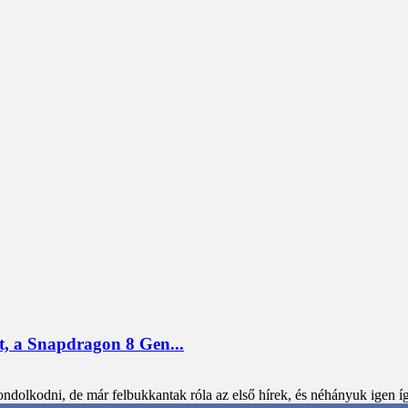
t, a Snapdragon 8 Gen...
ndolkodni, de már felbukkantak róla az első hírek, és néhányuk igen íg