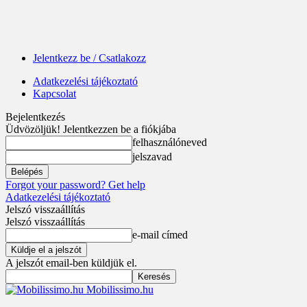
Jelentkezz be / Csatlakozz
Adatkezelési tájékoztató
Kapcsolat
Bejelentkezés
Üdvözöljük! Jelentkezzen be a fiókjába
felhasználóneved
jelszavad
Forgot your password? Get help
Adatkezelési tájékoztató
Jelszó visszaállítás
Jelszó visszaállítás
e-mail címed
A jelszót email-ben küldjük el.
Mobilissimo.hu