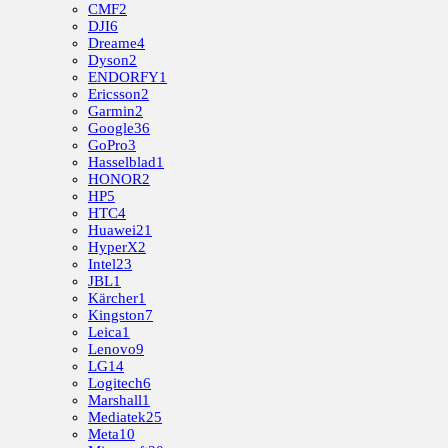
CMF
2
DJI
6
Dreame
4
Dyson
2
ENDORFY
1
Ericsson
2
Garmin
2
Google
36
GoPro
3
Hasselblad
1
HONOR
2
HP
5
HTC
4
Huawei
21
HyperX
2
Intel
23
JBL
1
Kärcher
1
Kingston
7
Leica
1
Lenovo
9
LG
14
Logitech
6
Marshall
1
Mediatek
25
Meta
10