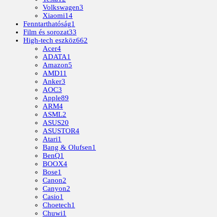
Volkswagen
3
Xiaomi
14
Fenntarthatóság
1
Film és sorozat
33
High-tech eszköz
662
Acer
4
ADATA
1
Amazon
5
AMD
11
Anker
3
AOC
3
Apple
89
ARM
4
ASML
2
ASUS
20
ASUSTOR
4
Atari
1
Bang & Olufsen
1
BenQ
1
BOOX
4
Bose
1
Canon
2
Canyon
2
Casio
1
Choetech
1
Chuwi
1