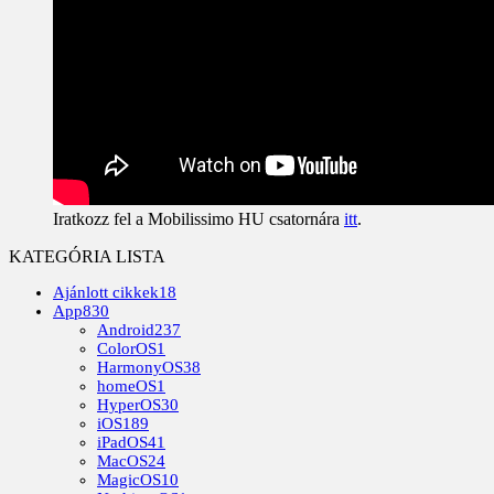
Iratkozz fel a Mobilissimo HU csatornára
itt
.
KATEGÓRIA LISTA
Ajánlott cikkek
18
App
830
Android
237
ColorOS
1
HarmonyOS
38
homeOS
1
HyperOS
30
iOS
189
iPadOS
41
MacOS
24
MagicOS
10