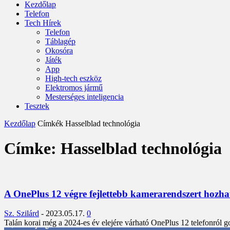
Kezdőlap
Telefon
Tech Hírek
Telefon
Táblagép
Okosóra
Játék
App
High-tech eszköz
Elektromos jármű
Mesterséges inteligencia
Tesztek
Kezdőlap
Címkék
Hasselblad technológia
Címke: Hasselblad technológia
A OnePlus 12 végre fejlettebb kamerarendszert hozha
Sz. Szilárd
-
2023.05.17.
0
Talán korai még a 2024-es év elejére várható OnePlus 12 telefonról go
3,452
Rajongók