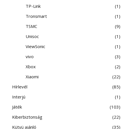
TP-Link
1
Tronsmart
1
TSMC
9
Unisoc
1
ViewSonic
1
vivo
3
Xbox
2
Xiaomi
22
Hírlevél
85
Interjú
1
Játék
103
Kiberbiztonság
22
Kütyü ajánló
35