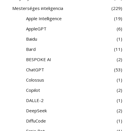
Mesterséges inteligencia
229
Apple Intelligence
19
AppleGPT
6
Baidu
1
Bard
11
BESPOKE AI
2
ChatGPT
53
Colossus
1
Copilot
2
DALLE-2
1
DeepSeek
2
DiffuCode
1
Ernie Bot
1