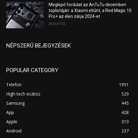
Meglepő fordulat az AnTuTu decemberi
toplistáján: a Xiaomi eltűnt, a Red Magic 10
Pro+ az élen zárja 2024-et
2025.01.02.
NÉPSZERŰ BEJEGYZÉSEK
POPULAR CATEGORY
Telefon
1951
High-tech eszköz
529
Samsung
445
App
428
Apple
313
Android
237