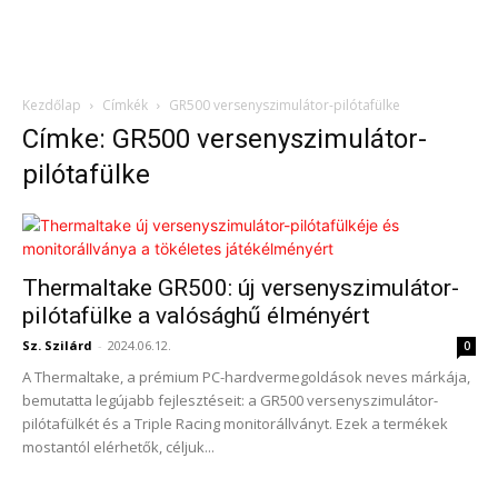
Kezdőlap
Címkék
GR500 versenyszimulátor-pilótafülke
Címke: GR500 versenyszimulátor-
pilótafülke
Thermaltake GR500: új versenyszimulátor-
pilótafülke a valósághű élményért
Sz. Szilárd
-
2024.06.12.
0
A Thermaltake, a prémium PC-hardvermegoldások neves márkája,
bemutatta legújabb fejlesztéseit: a GR500 versenyszimulátor-
pilótafülkét és a Triple Racing monitorállványt. Ezek a termékek
mostantól elérhetők, céljuk...