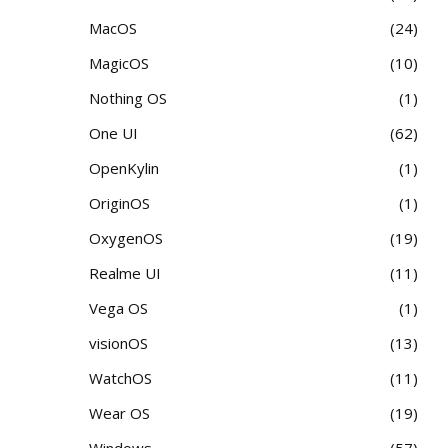
MacOS
24
MagicOS
10
Nothing OS
1
One UI
62
OpenKylin
1
OriginOS
1
OxygenOS
19
Realme UI
11
Vega OS
1
visionOS
13
WatchOS
11
Wear OS
19
Windows
57