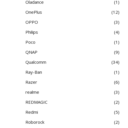
Oladance
1
OnePlus
12
OPPO
3
Philips
4
Poco
1
QNAP
9
Qualcomm
34
Ray-Ban
1
Razer
6
realme
3
REDMAGIC
2
Redmi
5
Roborock
2