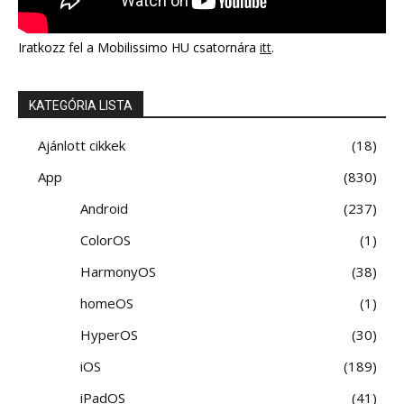
Iratkozz fel a Mobilissimo HU csatornára
itt
.
KATEGÓRIA LISTA
Ajánlott cikkek
18
App
830
Android
237
ColorOS
1
HarmonyOS
38
homeOS
1
HyperOS
30
iOS
189
iPadOS
41