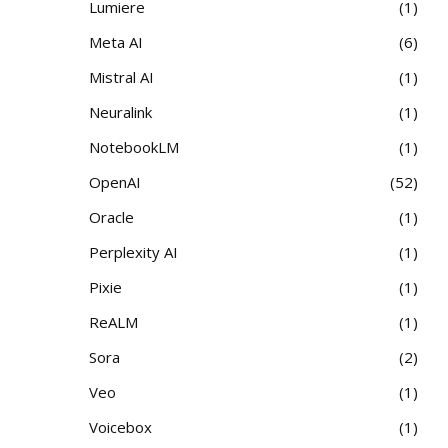
Lumiere
1
Meta AI
6
Mistral AI
1
Neuralink
1
NotebookLM
1
OpenAI
52
Oracle
1
Perplexity AI
1
Pixie
1
ReALM
1
Sora
2
Veo
1
Voicebox
1