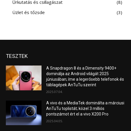
Űrkutatás és csillagászat
8
Üzlet és tőzsde
3
TESZTEK
A Snapdragon 8 és a Dimensity 9400+
dominálja az Android világát 2025
júniusában; íme a legerősebb telefonok és
táblagépek AnTuTu szerint
2025.07.04.
A vivo és a MediaTek dominálta a márciusi
AnTuTu toplistát; közel 3 milliós
pontszámot ért el a vivo X200 Pro
2025.04.05.