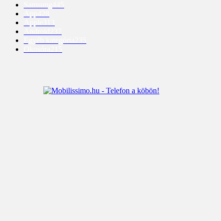
Samsung
445
App
428
Apple
313
Android
237
Egyéb kategória
235
Okosóra
215