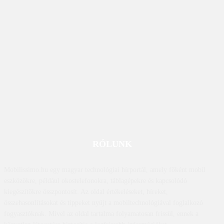
RÓLUNK
Mobilissimo.hu egy magyar technológiai hírportál, amely főként mobil
eszközökre, például okostelefonokra, táblagépekre és kapcsolódó
kiegészítőkre összpontosít. Az oldal értékeléseket, híreket,
összehasonlításokat és tippeket nyújt a mobiltechnológiával foglalkozó
fogyasztóknak. Mivel az oldal tartalma folyamatosan frissül, ennek a