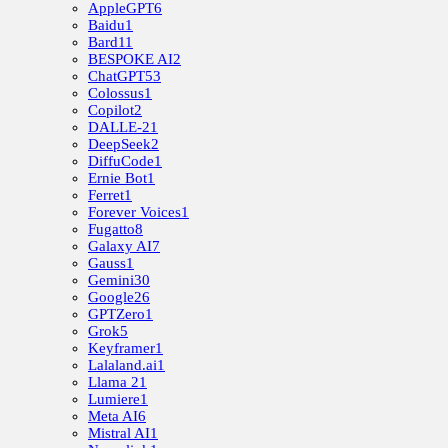
AppleGPT
6
Baidu
1
Bard
11
BESPOKE AI
2
ChatGPT
53
Colossus
1
Copilot
2
DALLE-2
1
DeepSeek
2
DiffuCode
1
Ernie Bot
1
Ferret
1
Forever Voices
1
Fugatto
8
Galaxy AI
7
Gauss
1
Gemini
30
Google
26
GPTZero
1
Grok
5
Keyframer
1
Lalaland.ai
1
Llama 2
1
Lumiere
1
Meta AI
6
Mistral AI
1