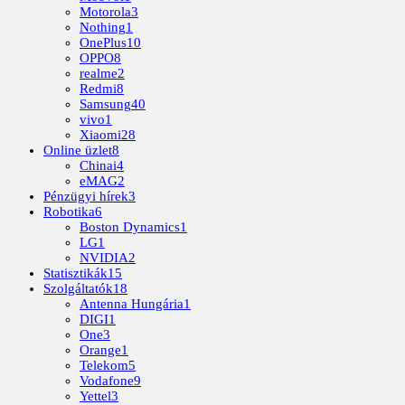
Motorola
3
Nothing
1
OnePlus
10
OPPO
8
realme
2
Redmi
8
Samsung
40
vivo
1
Xiaomi
28
Online üzlet
8
Chinai
4
eMAG
2
Pénzügyi hírek
3
Robotika
6
Boston Dynamics
1
LG
1
NVIDIA
2
Statisztikák
15
Szolgáltatók
18
Antenna Hungária
1
DIGI
1
One
3
Orange
1
Telekom
5
Vodafone
9
Yettel
3