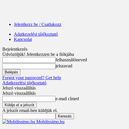
Jelentkezz be / Csatlakozz
Adatkezelési tájékoztató
Kapcsolat
Bejelentkezés
Üdvözöljük! Jelentkezzen be a fiókjába
felhasználóneved
jelszavad
Forgot your password? Get help
Adatkezelési tájékoztató
Jelszó visszaállítás
Jelszó visszaállítás
e-mail címed
A jelszót email-ben küldjük el.
Mobilissimo.hu