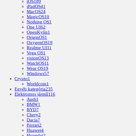
iOS
189
iPadOS
41
MacOS
24
MagicOS
10
Nothing OS
1
One UI
62
OpenKylin
1
OriginOS
1
OxygenOS
19
Realme UI
11
Vega OS
1
visionOS
13
WatchOS
11
Wear OS
19
Windows
57
Crypto
1
Worldcoin
1
Egyéb kategória
235
Elektromos jármű
116
Audi
1
BMW
1
BYD
7
Chery
2
Dacia
7
Ferrari
2
Huawei
4
Hyundai
2