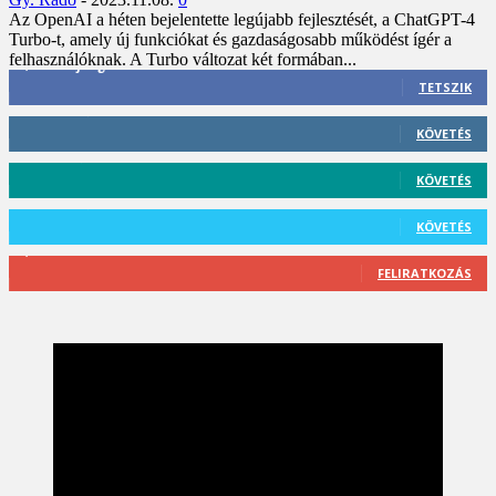
Az OpenAI a héten bejelentette legújabb fejlesztését, a ChatGPT-4
Turbo-t, amely új funkciókat és gazdaságosabb működést ígér a
felhasználóknak. A Turbo változat két formában...
3,452
Rajongók
TETSZIK
412
Követő
KÖVETÉS
59
Követő
KÖVETÉS
101
Követő
KÖVETÉS
2,589
Feliratkozó
FELIRATKOZÁS