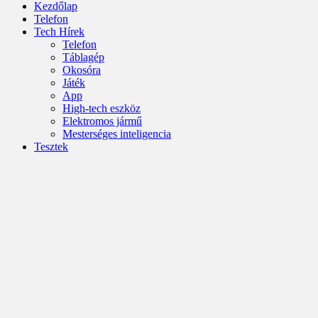
Kezdőlap
Telefon
Tech Hírek
Telefon
Táblagép
Okosóra
Játék
App
High-tech eszköz
Elektromos jármű
Mesterséges inteligencia
Tesztek