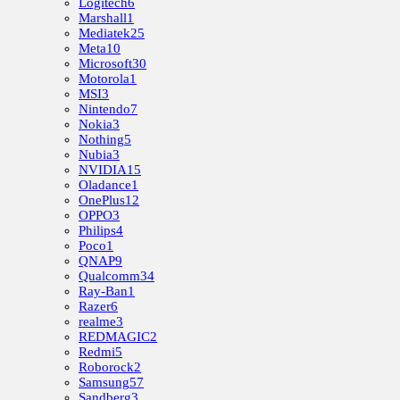
Logitech
6
Marshall
1
Mediatek
25
Meta
10
Microsoft
30
Motorola
1
MSI
3
Nintendo
7
Nokia
3
Nothing
5
Nubia
3
NVIDIA
15
Oladance
1
OnePlus
12
OPPO
3
Philips
4
Poco
1
QNAP
9
Qualcomm
34
Ray-Ban
1
Razer
6
realme
3
REDMAGIC
2
Redmi
5
Roborock
2
Samsung
57
Sandberg
3