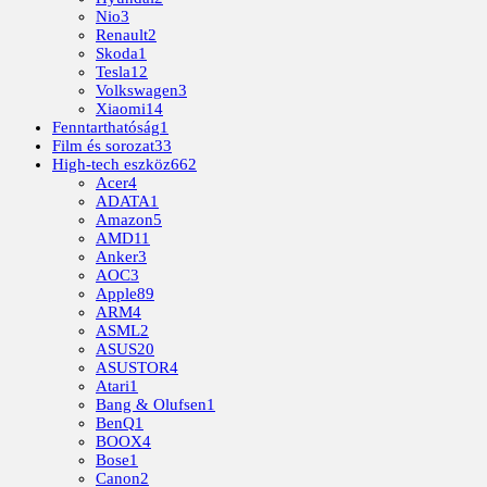
Nio
3
Renault
2
Skoda
1
Tesla
12
Volkswagen
3
Xiaomi
14
Fenntarthatóság
1
Film és sorozat
33
High-tech eszköz
662
Acer
4
ADATA
1
Amazon
5
AMD
11
Anker
3
AOC
3
Apple
89
ARM
4
ASML
2
ASUS
20
ASUSTOR
4
Atari
1
Bang & Olufsen
1
BenQ
1
BOOX
4
Bose
1
Canon
2