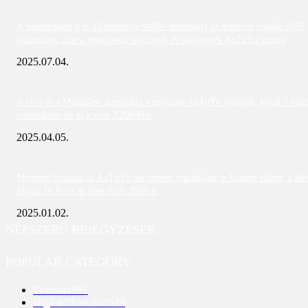
A Snapdragon 8 és a Dimensity 9400+ dominálja az Android világát 2025
júniusában; íme a legerősebb telefonok és táblagépek AnTuTu szerint
2025.07.04.
A vivo és a MediaTek dominálta a márciusi AnTuTu toplistát; közel 3 mill
pontszámot ért el a vivo X200 Pro
2025.04.05.
Meglepő fordulat az AnTuTu decemberi toplistáján: a Xiaomi eltűnt, a Re
Magic 10 Pro+ az élen zárja 2024-et
2025.01.02.
NÉPSZERŰ BEJEGYZÉSEK
POPULAR CATEGORY
Telefon
1951
High-tech eszköz
529