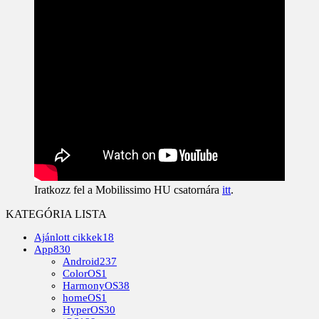
Iratkozz fel a Mobilissimo HU csatornára
itt
.
KATEGÓRIA LISTA
Ajánlott cikkek
18
App
830
Android
237
ColorOS
1
HarmonyOS
38
homeOS
1
HyperOS
30