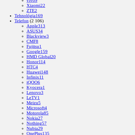
vivo
9
Xiaomi
22
ZTE
2
Tehnológia
169
Telefon
(2 106)
Apple
313
ASUS
34
Blackview
3
CMF
8
Fujitsu
1
Google
159
HMD Global
20
Honor
114
HTC
4
Huawei
148
Infinix
11
iQOO
6
Kyocera
1
Lenovo
3
LeTV
1
Meizu
5
Microsoft
4
Motorola
85
Nokia
27
Nothing
57
Nubia
29
OnePlus
135