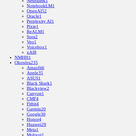
Neuralink
1
NotebookLM
1
OpenAI
52
Oracle
1
Perplexity AI
1
Pixie
1
ReALM
1
Sora
2
Veo
1
Voicebox
1
xAI
8
NMHH
1
Okosóra
235
Amazfit
6
Apple
35
ASUS
1
Black Shark
1
Blackview
2
Canyon
1
CMF
4
Fitbit
4
Garmin
20
Google
30
Honor
4
Huawei
29
Meta
1
Mobvoi
1