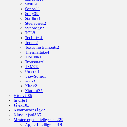
SMIC
4
Sonos
11
Sony
39
Starlink
1
SteelSeries
2
Synology
2
TCL
8
Technics
1
Tenda
2
Texas Instruments
2
Thermaltake
4
TP-Link
1
Tronsmart
1
TSMC
9
Unisoc
1
ViewSonic
1
vivo
3
Xbox
2
Xiaomi
22
Hírlevél
85
Interjú
1
Játék
103
Kiberbiztonság
22
Kütyü ajánló
35
Mesterséges inteligencia
229
Apple Intelligence
19