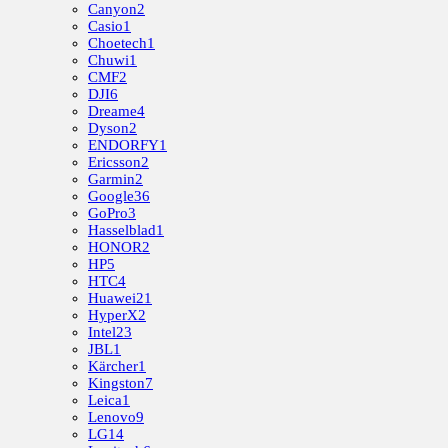
Canyon
2
Casio
1
Choetech
1
Chuwi
1
CMF
2
DJI
6
Dreame
4
Dyson
2
ENDORFY
1
Ericsson
2
Garmin
2
Google
36
GoPro
3
Hasselblad
1
HONOR
2
HP
5
HTC
4
Huawei
21
HyperX
2
Intel
23
JBL
1
Kärcher
1
Kingston
7
Leica
1
Lenovo
9
LG
14