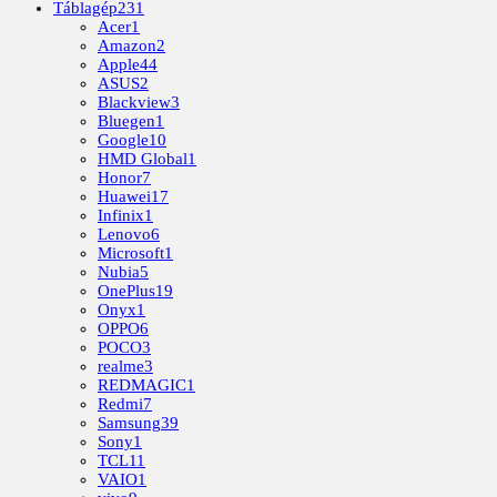
Táblagép
231
Acer
1
Amazon
2
Apple
44
ASUS
2
Blackview
3
Bluegen
1
Google
10
HMD Global
1
Honor
7
Huawei
17
Infinix
1
Lenovo
6
Microsoft
1
Nubia
5
OnePlus
19
Onyx
1
OPPO
6
POCO
3
realme
3
REDMAGIC
1
Redmi
7
Samsung
39
Sony
1
TCL
11
VAIO
1