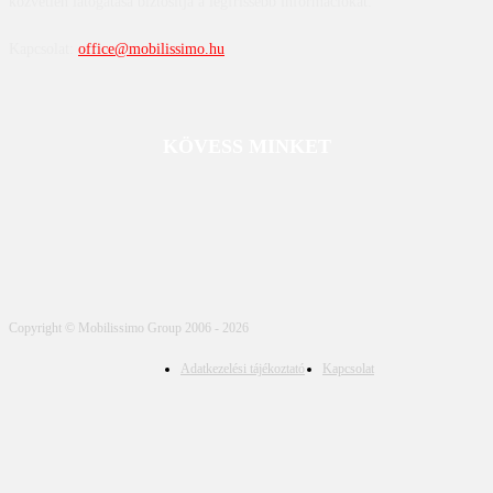
közvetlen látogatása biztosítja a legfrissebb információkat.
Kapcsolat:
office@mobilissimo.hu
KÖVESS MINKET
Copyright © Mobilissimo Group 2006 - 2026
Adatkezelési tájékoztató
Kapcsolat