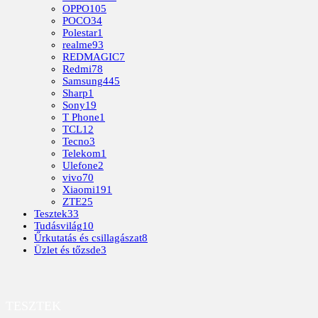
OPPO
105
POCO
34
Polestar
1
realme
93
REDMAGIC
7
Redmi
78
Samsung
445
Sharp
1
Sony
19
T Phone
1
TCL
12
Tecno
3
Telekom
1
Ulefone
2
vivo
70
Xiaomi
191
ZTE
25
Tesztek
33
Tudásvilág
10
Űrkutatás és csillagászat
8
Üzlet és tőzsde
3
TESZTEK