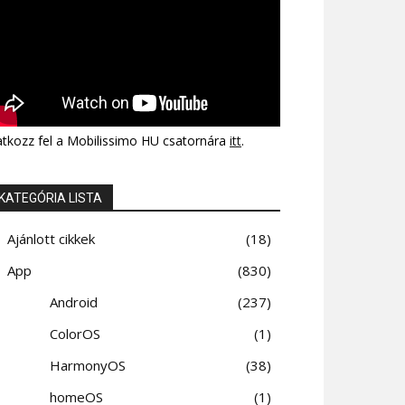
atkozz fel a Mobilissimo HU csatornára
itt
.
KATEGÓRIA LISTA
Ajánlott cikkek
18
App
830
Android
237
ColorOS
1
HarmonyOS
38
homeOS
1