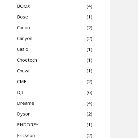
BOOX
4
Bose
1
Canon
2
Canyon
2
Casio
1
Choetech
1
Chuwi
1
CMF
2
DJI
6
Dreame
4
Dyson
2
ENDORFY
1
Ericsson
2