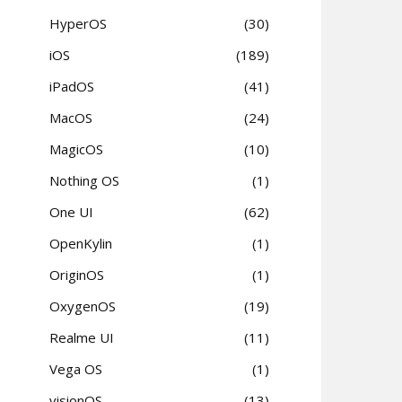
HyperOS
30
iOS
189
iPadOS
41
MacOS
24
MagicOS
10
Nothing OS
1
One UI
62
OpenKylin
1
OriginOS
1
OxygenOS
19
Realme UI
11
Vega OS
1
visionOS
13