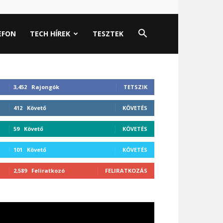
EFON
TECH HÍREK
TESZTEK
3,452
Rajongók
TETSZIK
412
Követő
KÖVETÉS
59
Követő
KÖVETÉS
101
Követő
KÖVETÉS
2,589
Feliratkozó
FELIRATKOZÁS