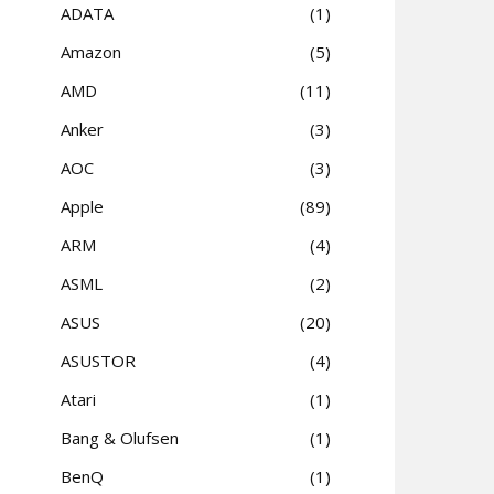
ADATA
1
Amazon
5
AMD
11
Anker
3
AOC
3
Apple
89
ARM
4
ASML
2
ASUS
20
ASUSTOR
4
Atari
1
Bang & Olufsen
1
BenQ
1