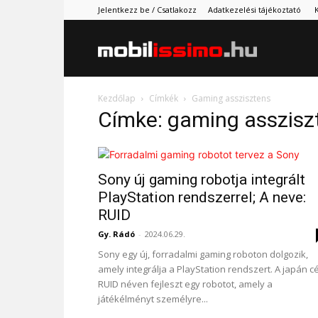
Jelentkezz be / Csatlakozz
Adatkezelési tájékoztató
Mobilissimo.
Kezdőlap
Címkék
Gaming asszisztens
Címke: gaming asszisz
Sony új gaming robotja integrált
PlayStation rendszerrel; A neve:
RUID
Gy. Rádó
-
2024.06.29.
Sony egy új, forradalmi gaming roboton dolgozik,
amely integrálja a PlayStation rendszert. A japán c
RUID néven fejleszt egy robotot, amely a
játékélményt személyre...