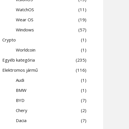
WatchOS
11
Wear OS
19
Windows
57
Crypto
1
Worldcoin
1
Egyéb kategória
235
Elektromos jármű
116
Audi
1
BMW
1
BYD
7
Chery
2
Dacia
7