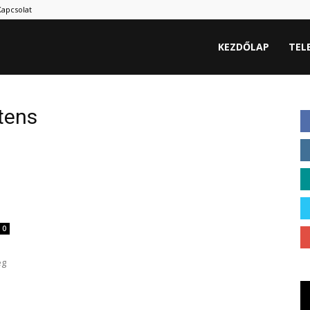
Kapcsolat
hu
KEZDŐLAP
TEL
tens
0
ég