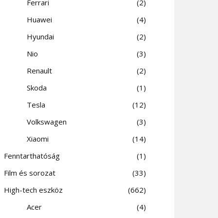
Ferrari
2
Huawei
4
Hyundai
2
Nio
3
Renault
2
Skoda
1
Tesla
12
Volkswagen
3
Xiaomi
14
Fenntarthatóság
1
Film és sorozat
33
High-tech eszköz
662
Acer
4