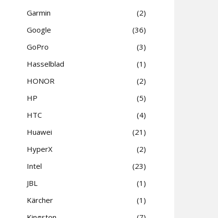
Garmin
2
Google
36
GoPro
3
Hasselblad
1
HONOR
2
HP
5
HTC
4
Huawei
21
HyperX
2
Intel
23
JBL
1
Kärcher
1
Kingston
7