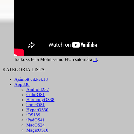
Iratkozz fel a Mobilissimo HU csatornára
itt
.
KATEGÓRIA LISTA
Ajánlott cikkek
18
App
830
Android
237
ColorOS
1
HarmonyOS
38
homeOS
1
HyperOS
30
iOS
189
iPadOS
41
MacOS
24
MagicOS
10