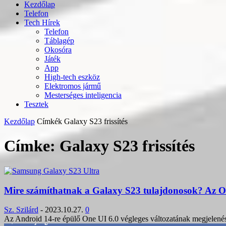
Kezdőlap
Telefon
Tech Hírek
Telefon
Táblagép
Okosóra
Játék
App
High-tech eszköz
Elektromos jármű
Mesterséges inteligencia
Tesztek
Kezdőlap
Címkék
Galaxy S23 frissítés
Címke: Galaxy S23 frissítés
Mire számíthatnak a Galaxy S23 tulajdonosok? Az On
Sz. Szilárd
-
2023.10.27.
0
Az Android 14-re épülő One UI 6.0 végleges változatának megjelenését
3,452
Rajongók