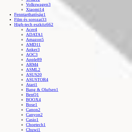
Volkswagen
3
Xiaomi
14
Fenntarthatóság
1
Film és sorozat
33
High-tech eszköz
662
Acer
4
ADATA
1
Amazon
5
AMD
11
Anker
3
AOC
3
Apple
89
ARM
4
ASML
2
ASUS
20
ASUSTOR
4
Atari
1
Bang & Olufsen
1
BenQ
1
BOOX
4
Bose
1
Canon
2
Canyon
2
Casio
1
Choetech
1
Chuwi
1