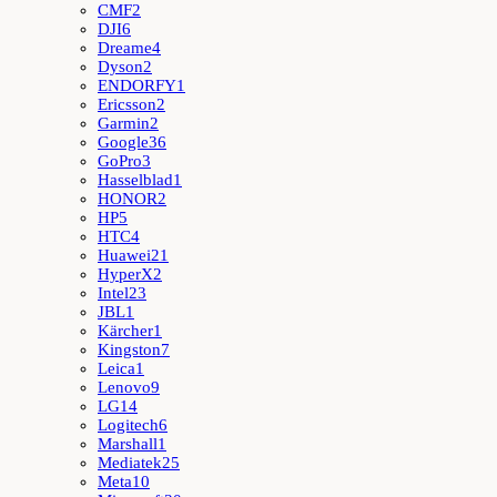
CMF
2
DJI
6
Dreame
4
Dyson
2
ENDORFY
1
Ericsson
2
Garmin
2
Google
36
GoPro
3
Hasselblad
1
HONOR
2
HP
5
HTC
4
Huawei
21
HyperX
2
Intel
23
JBL
1
Kärcher
1
Kingston
7
Leica
1
Lenovo
9
LG
14
Logitech
6
Marshall
1
Mediatek
25
Meta
10