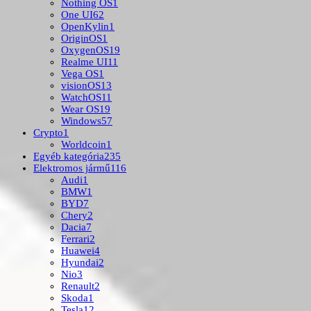
Nothing OS
1
One UI
62
OpenKylin
1
OriginOS
1
OxygenOS
19
Realme UI
11
Vega OS
1
visionOS
13
WatchOS
11
Wear OS
19
Windows
57
Crypto
1
Worldcoin
1
Egyéb kategória
235
Elektromos jármű
116
Audi
1
BMW
1
BYD
7
Chery
2
Dacia
7
Ferrari
2
Huawei
4
Hyundai
2
Nio
3
Renault
2
Skoda
1
Tesla
12