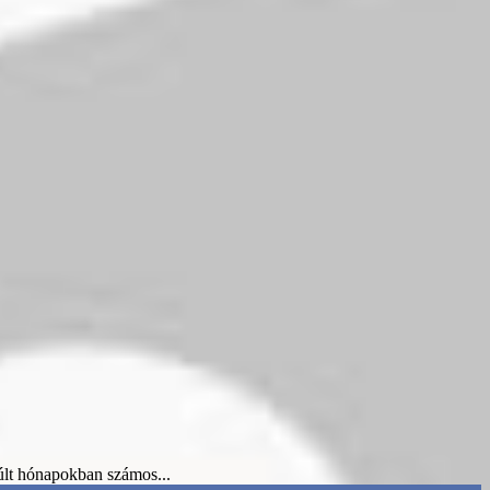
múlt hónapokban számos...