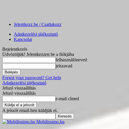
Jelentkezz be / Csatlakozz
Adatkezelési tájékoztató
Kapcsolat
Bejelentkezés
Üdvözöljük! Jelentkezzen be a fiókjába
felhasználóneved
jelszavad
Forgot your password? Get help
Adatkezelési tájékoztató
Jelszó visszaállítás
Jelszó visszaállítás
e-mail címed
A jelszót email-ben küldjük el.
Mobilissimo.hu