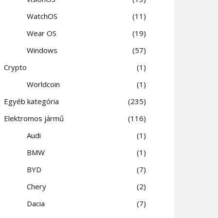
WatchOS
11
Wear OS
19
Windows
57
Crypto
1
Worldcoin
1
Egyéb kategória
235
Elektromos jármű
116
Audi
1
BMW
1
BYD
7
Chery
2
Dacia
7