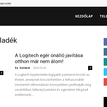
Kapcsolat
KEZDŐLAP
TEL
lladék
A Logitech egér önálló javítása
otthon már nem álom!
Sz. Szilárd
-
2023.05.20.
0
0
A Logitech bejelentette legújabb partnerei között az
iFixitet, amelynek köszönhetően a felhasználók
mostantól otthonukban könnyebben javíthatják meg
vezérlőiket, billentyűzetüket és egereiket. Meg kell
említenünk,...