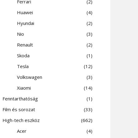
Ferrari
2
Huawei
4
Hyundai
2
Nio
3
Renault
2
Skoda
1
Tesla
12
Volkswagen
3
Xiaomi
14
Fenntarthatóság
1
Film és sorozat
33
High-tech eszköz
662
Acer
4