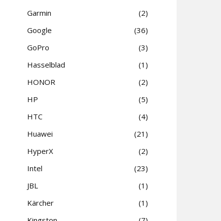
Garmin
2
Google
36
GoPro
3
Hasselblad
1
HONOR
2
HP
5
HTC
4
Huawei
21
HyperX
2
Intel
23
JBL
1
Kärcher
1
Kingston
7