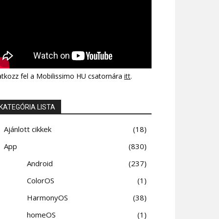
atkozz fel a Mobilissimo HU csatornára
itt
.
KATEGÓRIA LISTA
Ajánlott cikkek
18
App
830
Android
237
ColorOS
1
HarmonyOS
38
homeOS
1