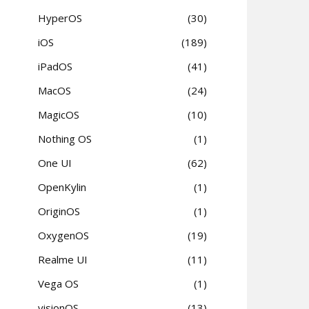
HyperOS
30
iOS
189
iPadOS
41
MacOS
24
MagicOS
10
Nothing OS
1
One UI
62
OpenKylin
1
OriginOS
1
OxygenOS
19
Realme UI
11
Vega OS
1
visionOS
13