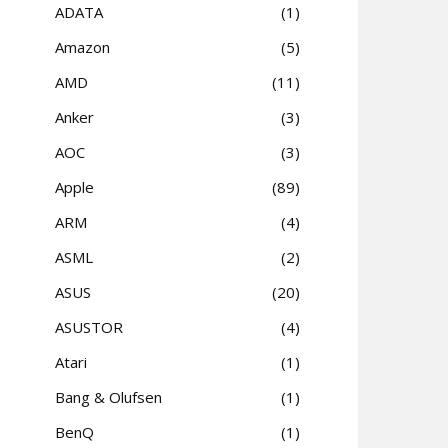
ADATA
1
Amazon
5
AMD
11
Anker
3
AOC
3
Apple
89
ARM
4
ASML
2
ASUS
20
ASUSTOR
4
Atari
1
Bang & Olufsen
1
BenQ
1