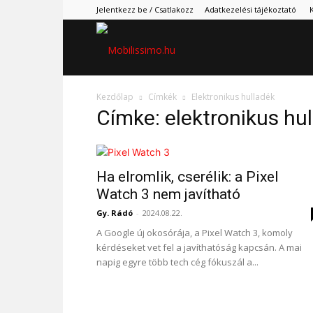
Jelentkezz be / Csatlakozz
Adatkezelési tájékoztató
Mobilissimo.hu
Kezdőlap
Címkék
Elektronikus hulladék
Címke: elektronikus hu
Ha elromlik, cserélik: a Pixel
Watch 3 nem javítható
Gy. Rádó
-
2024.08.22.
A Google új okosórája, a Pixel Watch 3, komoly
kérdéseket vet fel a javíthatóság kapcsán. A mai
napig egyre több tech cég fókuszál a...