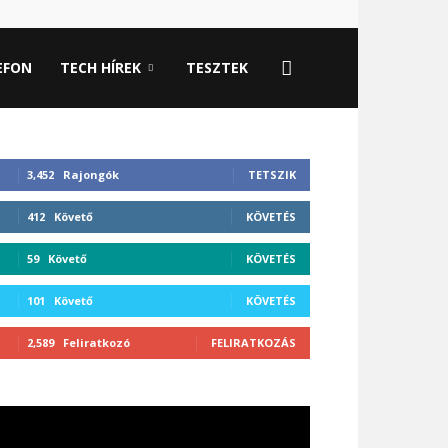
EFON
TECH HÍREK
TESZTEK
3,452
Rajongók
TETSZIK
412
Követő
KÖVETÉS
59
Követő
KÖVETÉS
101
Követő
KÖVETÉS
2,589
Feliratkozó
FELIRATKOZÁS