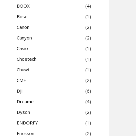
BOOX
4
Bose
1
Canon
2
Canyon
2
Casio
1
Choetech
1
Chuwi
1
CMF
2
DJI
6
Dreame
4
Dyson
2
ENDORFY
1
Ericsson
2