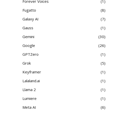
Forever Voices
1
Fugatto
8
Galaxy AI
7
Gauss
1
Gemini
30
Google
26
GPTZero
1
Grok
5
Keyframer
1
Lalaland.ai
1
Llama 2
1
Lumiere
1
Meta AI
6