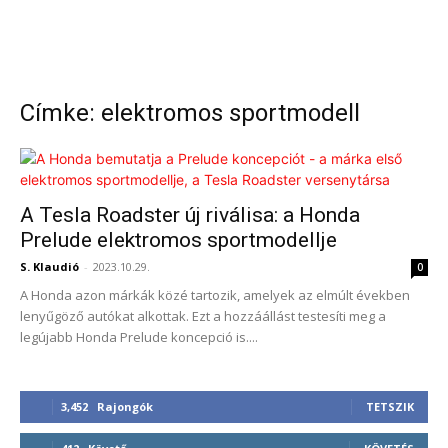
Címke: elektromos sportmodell
A Tesla Roadster új riválisa: a Honda
Prelude elektromos sportmodellje
S. Klaudió
-
2023.10.29.
0
A Honda azon márkák közé tartozik, amelyek az elmúlt években
lenyűgöző autókat alkottak. Ezt a hozzáállást testesíti meg a
legújabb Honda Prelude koncepció is....
3,452
Rajongók
TETSZIK