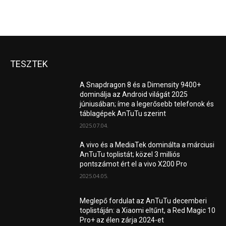
TESZTEK
A Snapdragon 8 és a Dimensity 9400+
dominálja az Android világát 2025
júniusában; íme a legerősebb telefonok és
táblagépek AnTuTu szerint
2025.07.04.
A vivo és a MediaTek dominálta a márciusi
AnTuTu toplistát; közel 3 milliós
pontszámot ért el a vivo X200 Pro
2025.04.05.
Meglepő fordulat az AnTuTu decemberi
toplistáján: a Xiaomi eltűnt, a Red Magic 10
Pro+ az élen zárja 2024-et