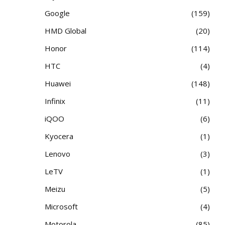
Google
159
HMD Global
20
Honor
114
HTC
4
Huawei
148
Infinix
11
iQOO
6
Kyocera
1
Lenovo
3
LeTV
1
Meizu
5
Microsoft
4
Motorola
85