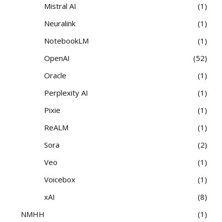
Mistral AI
1
Neuralink
1
NotebookLM
1
OpenAI
52
Oracle
1
Perplexity AI
1
Pixie
1
ReALM
1
Sora
2
Veo
1
Voicebox
1
xAI
8
NMHH
1