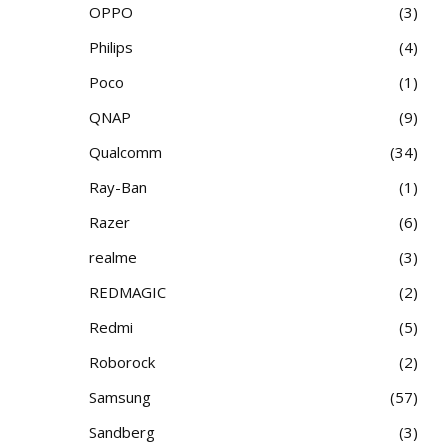
OPPO
3
Philips
4
Poco
1
QNAP
9
Qualcomm
34
Ray-Ban
1
Razer
6
realme
3
REDMAGIC
2
Redmi
5
Roborock
2
Samsung
57
Sandberg
3