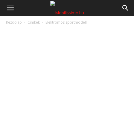
Mobilissimo.hu
Kezdőlap
Címkék
Elektromos sportmodell