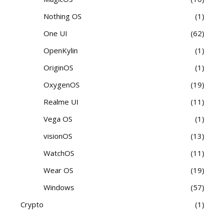
Nothing OS
1
One UI
62
OpenKylin
1
OriginOS
1
OxygenOS
19
Realme UI
11
Vega OS
1
visionOS
13
WatchOS
11
Wear OS
19
Windows
57
Crypto
1