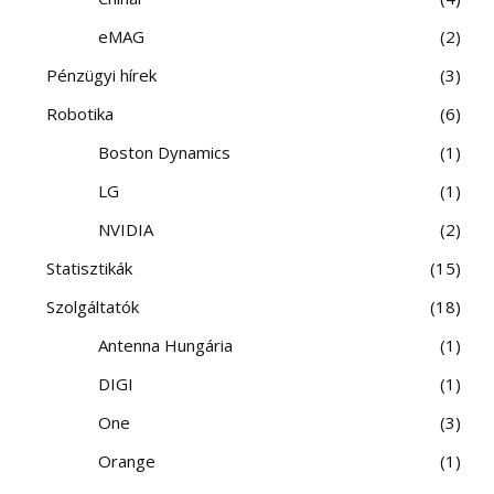
eMAG
2
Pénzügyi hírek
3
Robotika
6
Boston Dynamics
1
LG
1
NVIDIA
2
Statisztikák
15
Szolgáltatók
18
Antenna Hungária
1
DIGI
1
One
3
Orange
1