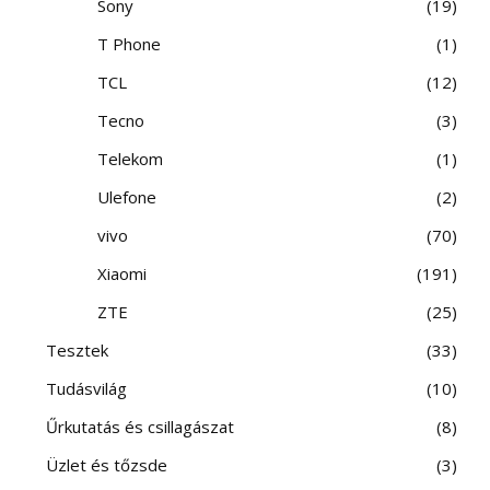
Sony
19
T Phone
1
TCL
12
Tecno
3
Telekom
1
Ulefone
2
vivo
70
Xiaomi
191
ZTE
25
Tesztek
33
Tudásvilág
10
Űrkutatás és csillagászat
8
Üzlet és tőzsde
3