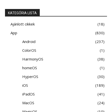
KATEGÓRIA LISTA
Ajánlott cikkek
18
App
830
Android
237
ColorOS
1
HarmonyOS
38
homeOS
1
HyperOS
30
iOS
189
iPadOS
41
MacOS
24
MagicOS
10