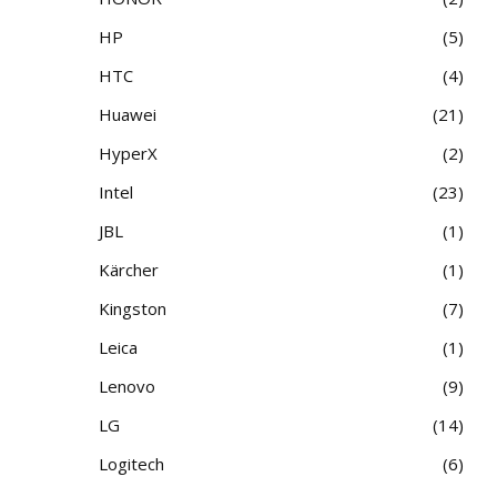
HP
5
HTC
4
Huawei
21
HyperX
2
Intel
23
JBL
1
Kärcher
1
Kingston
7
Leica
1
Lenovo
9
LG
14
Logitech
6