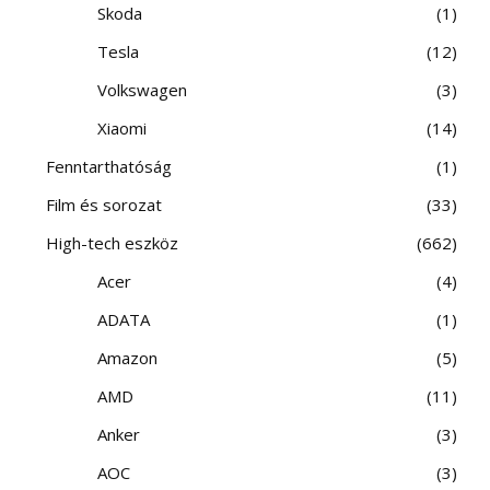
Skoda
1
Tesla
12
Volkswagen
3
Xiaomi
14
Fenntarthatóság
1
Film és sorozat
33
High-tech eszköz
662
Acer
4
ADATA
1
Amazon
5
AMD
11
Anker
3
AOC
3