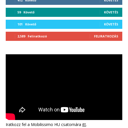
412
Követő
KÖVETÉS
59
Követő
KÖVETÉS
101
Követő
KÖVETÉS
2,589
Feliratkozó
FELIRATKOZÁS
Iratkozz fel a Mobilissimo HU csatornára
itt
.