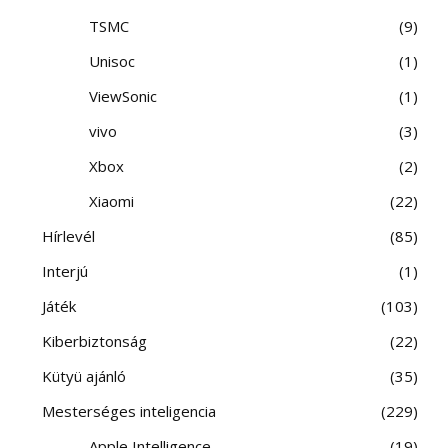
TSMC
9
Unisoc
1
ViewSonic
1
vivo
3
Xbox
2
Xiaomi
22
Hírlevél
85
Interjú
1
Játék
103
Kiberbiztonság
22
Kütyü ajánló
35
Mesterséges inteligencia
229
Apple Intelligence
19