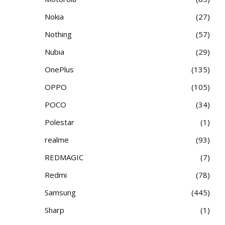
Nokia
27
Nothing
57
Nubia
29
OnePlus
135
OPPO
105
POCO
34
Polestar
1
realme
93
REDMAGIC
7
Redmi
78
Samsung
445
Sharp
1