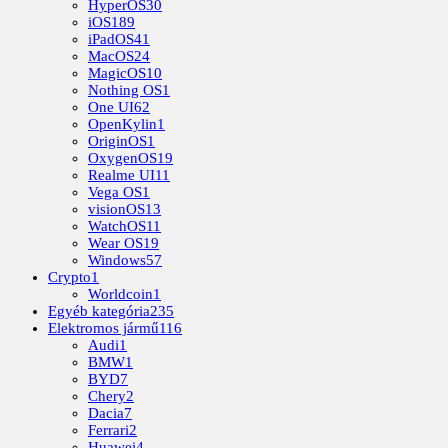
HyperOS
30
iOS
189
iPadOS
41
MacOS
24
MagicOS
10
Nothing OS
1
One UI
62
OpenKylin
1
OriginOS
1
OxygenOS
19
Realme UI
11
Vega OS
1
visionOS
13
WatchOS
11
Wear OS
19
Windows
57
Crypto
1
Worldcoin
1
Egyéb kategória
235
Elektromos jármű
116
Audi
1
BMW
1
BYD
7
Chery
2
Dacia
7
Ferrari
2
Huawei
4