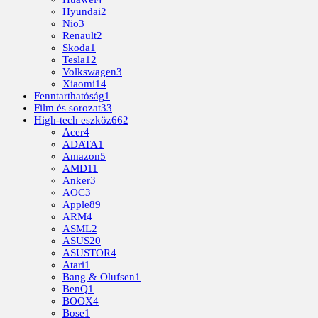
Hyundai
2
Nio
3
Renault
2
Skoda
1
Tesla
12
Volkswagen
3
Xiaomi
14
Fenntarthatóság
1
Film és sorozat
33
High-tech eszköz
662
Acer
4
ADATA
1
Amazon
5
AMD
11
Anker
3
AOC
3
Apple
89
ARM
4
ASML
2
ASUS
20
ASUSTOR
4
Atari
1
Bang & Olufsen
1
BenQ
1
BOOX
4
Bose
1