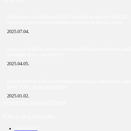
TESZTEK
A Snapdragon 8 és a Dimensity 9400+ dominálja az Android világát 2025
júniusában; íme a legerősebb telefonok és táblagépek AnTuTu szerint
2025.07.04.
A vivo és a MediaTek dominálta a márciusi AnTuTu toplistát; közel 3 mill
pontszámot ért el a vivo X200 Pro
2025.04.05.
Meglepő fordulat az AnTuTu decemberi toplistáján: a Xiaomi eltűnt, a Re
Magic 10 Pro+ az élen zárja 2024-et
2025.01.02.
NÉPSZERŰ BEJEGYZÉSEK
POPULAR CATEGORY
Telefon
1951