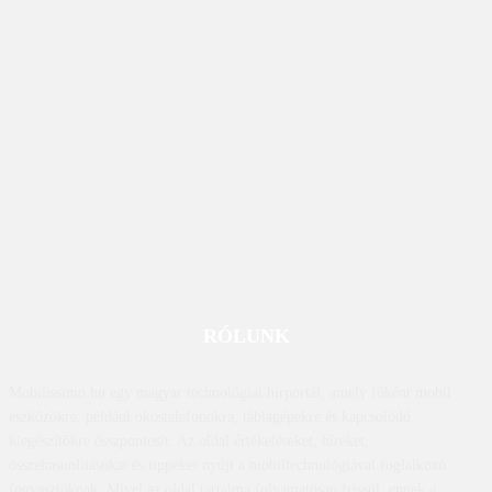
RÓLUNK
Mobilissimo.hu egy magyar technológiai hírportál, amely főként mobil
eszközökre, például okostelefonokra, táblagépekre és kapcsolódó
kiegészítőkre összpontosít. Az oldal értékeléseket, híreket,
összehasonlításokat és tippeket nyújt a mobiltechnológiával foglalkozó
fogyasztóknak. Mivel az oldal tartalma folyamatosan frissül, ennek a