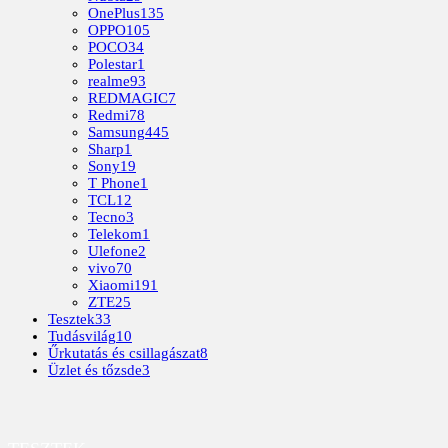
OnePlus
135
OPPO
105
POCO
34
Polestar
1
realme
93
REDMAGIC
7
Redmi
78
Samsung
445
Sharp
1
Sony
19
T Phone
1
TCL
12
Tecno
3
Telekom
1
Ulefone
2
vivo
70
Xiaomi
191
ZTE
25
Tesztek
33
Tudásvilág
10
Űrkutatás és csillagászat
8
Üzlet és tőzsde
3