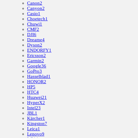
Canon
2
Canyon
2
Casio
1
Choetech
1
Chuwi
1
CMF
2
DJI
6
Dreame
4
Dyson
2
ENDORFY
1
Ericsson
2
Garmin
2
Google
36
GoPro
3
Hasselblad
1
HONOR
2
HP
5
HTC
4
Huawei
21
HyperX
2
Intel
23
JBL
1
Kärcher
1
Kingston
7
Leica
1
Lenovo
9