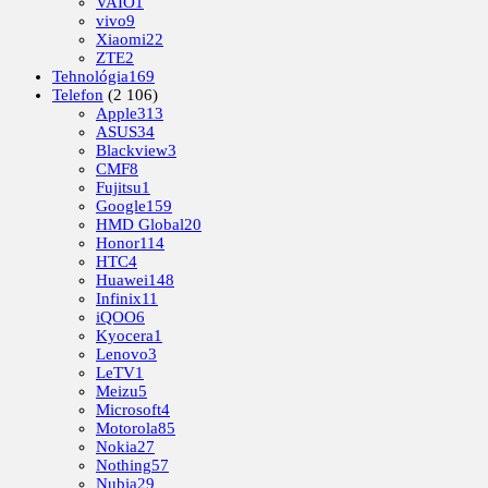
VAIO
1
vivo
9
Xiaomi
22
ZTE
2
Tehnológia
169
Telefon
(2 106)
Apple
313
ASUS
34
Blackview
3
CMF
8
Fujitsu
1
Google
159
HMD Global
20
Honor
114
HTC
4
Huawei
148
Infinix
11
iQOO
6
Kyocera
1
Lenovo
3
LeTV
1
Meizu
5
Microsoft
4
Motorola
85
Nokia
27
Nothing
57
Nubia
29