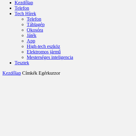
Kezdőlap
Telefon
Tech Hírek
Telefon
Táblagép
Okosóra
Játék
App
High-tech eszköz
Elektromos jármű
Mesterséges inteligencia
Tesztek
Kezdőlap
Címkék
Egérkurzor