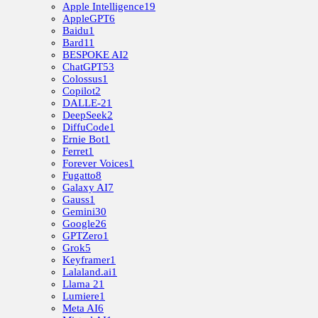
Apple Intelligence
19
AppleGPT
6
Baidu
1
Bard
11
BESPOKE AI
2
ChatGPT
53
Colossus
1
Copilot
2
DALLE-2
1
DeepSeek
2
DiffuCode
1
Ernie Bot
1
Ferret
1
Forever Voices
1
Fugatto
8
Galaxy AI
7
Gauss
1
Gemini
30
Google
26
GPTZero
1
Grok
5
Keyframer
1
Lalaland.ai
1
Llama 2
1
Lumiere
1
Meta AI
6