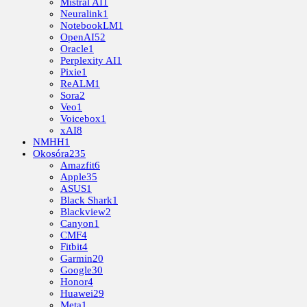
Mistral AI
1
Neuralink
1
NotebookLM
1
OpenAI
52
Oracle
1
Perplexity AI
1
Pixie
1
ReALM
1
Sora
2
Veo
1
Voicebox
1
xAI
8
NMHH
1
Okosóra
235
Amazfit
6
Apple
35
ASUS
1
Black Shark
1
Blackview
2
Canyon
1
CMF
4
Fitbit
4
Garmin
20
Google
30
Honor
4
Huawei
29
Meta
1