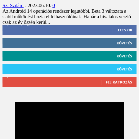
Sz. Szilárd
-
2023.06.10.
0
Az Android 14 operációs rendszer legutóbbi, Beta 3 változata a
stabil működést hozta el felhasználóinak. Habár a hivatalos verzió
csak az év őszén kerül...
3,452
Rajongók
TETSZIK
412
Követő
KÖVETÉS
59
Követő
KÖVETÉS
101
Követő
KÖVETÉS
2,589
Feliratkozó
FELIRATKOZÁS