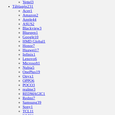
Yettel
3
Táblagép
231
Acer
1
Amazon
2
Apple
44
ASUS
2
Blackview
3
Bluegen
1
Google
10
HMD Global
1
Honor
7
Huawei
17
Infinix
1
Lenovo
6
Microsoft
1
Nubia
5
OnePlus
19
Onyx
1
OPPO
6
POCO
3
realme
3
REDMAGIC
1
Redmi
7
Samsung
39
Sony
1
TCL
11