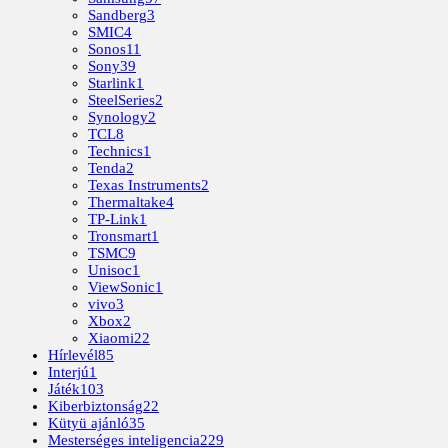
Sandberg
3
SMIC
4
Sonos
11
Sony
39
Starlink
1
SteelSeries
2
Synology
2
TCL
8
Technics
1
Tenda
2
Texas Instruments
2
Thermaltake
4
TP-Link
1
Tronsmart
1
TSMC
9
Unisoc
1
ViewSonic
1
vivo
3
Xbox
2
Xiaomi
22
Hírlevél
85
Interjú
1
Játék
103
Kiberbiztonság
22
Kütyü ajánló
35
Mesterséges inteligencia
229