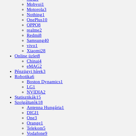
Mobvoi
1
Motorola
3
Nothing
1
OnePlus
10
OPPO
8
realme
2
Redmi
8
Samsung
40
vivo
1
Xiaomi
28
Online üzlet
8
Chinai
4
eMAG
2
Pénzügyi hírek
3
Robotika
6
Boston Dynamics
1
LG
1
NVIDIA
2
Statisztikák
15
Szolgáltatók
18
Antenna Hungária
1
DIGI
1
One
3
Orange
1
Telekom
5
Vodafone
9