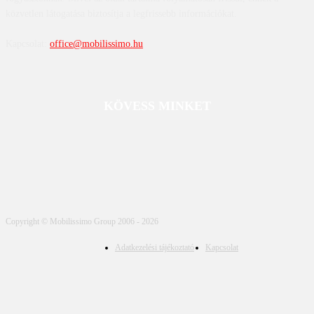
közvetlen látogatása biztosítja a legfrissebb információkat.
Kapcsolat:
office@mobilissimo.hu
KÖVESS MINKET
Copyright © Mobilissimo Group 2006 - 2026
Adatkezelési tájékoztató
Kapcsolat