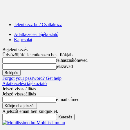
Jelentkezz be / Csatlakozz
Adatkezelési tájékoztató
Kapcsolat
Bejelentkezés
Üdvözöljük! Jelentkezzen be a fiókjába
felhasználóneved
jelszavad
Forgot your password? Get help
Adatkezelési tájékoztató
Jelszó visszaállítás
Jelszó visszaállítás
e-mail címed
A jelszót email-ben küldjük el.
Mobilissimo.hu