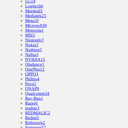
LG
14
Logitech
6
Marshall
1
Mediatek
25
Meta
10
Microsoft
30
Motorola
1
MSI
3
Nintendo
7
Nokia
3
Nothing
5
Nubia
3
NVIDIA
15
Oladance
1
OnePlus
12
OPPO
3
Philips
4
Poco
1
QNAP
9
Qualcomm
34
Ray-Ban
1
Razer
6
realme
3
REDMAGIC
2
Redmi
5
Roborock
2
Samsung
57