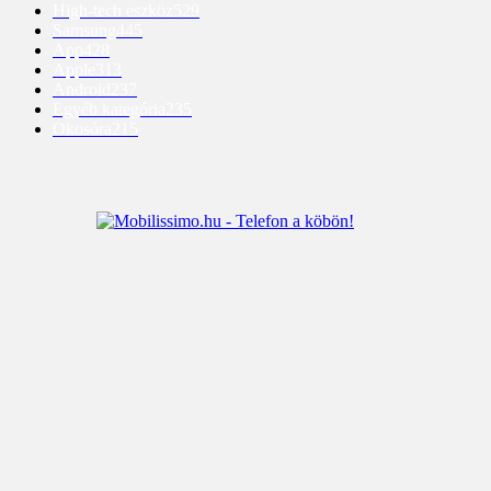
High-tech eszköz
529
Samsung
445
App
428
Apple
313
Android
237
Egyéb kategória
235
Okosóra
215