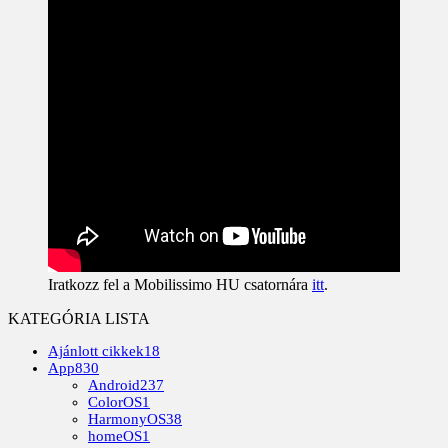
Iratkozz fel a Mobilissimo HU csatornára
itt
.
KATEGÓRIA LISTA
Ajánlott cikkek
18
App
830
Android
237
ColorOS
1
HarmonyOS
38
homeOS
1