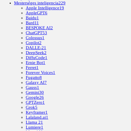
Mesterséges inteligencia
229
Apple Intelligence
19
AppleGPT
6
Baidu
1
Bard
11
BESPOKE AI
2
ChatGPT
53
Colossus
1
Copilot
2
DALLE-2
1
DeepSeek
2
DiffuCode
1
Ernie Bot
1
Ferret
1
Forever Voices
1
Fugatto
8
Galaxy AI
7
Gauss
1
Gemini
30
Google
26
GPTZero
1
Grok
5
Keyframer
1
Lalaland.ai
1
Llama 2
1
Lumiere
1