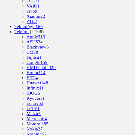
TCL
11
VAIO
1
vivo
9
Xiaomi
22
ZTE
2
Tehnológia
169
Telefon
(2 106)
Apple
313
ASUS
34
Blackview
3
CMF
8
Fujitsu
1
Google
159
HMD Global
20
Honor
114
HTC
4
Huawei
148
Infinix
11
iQOO
6
Kyocera
1
Lenovo
3
LeTV
1
Meizu
5
Microsoft
4
Motorola
85
Nokia
27
Nothing
57