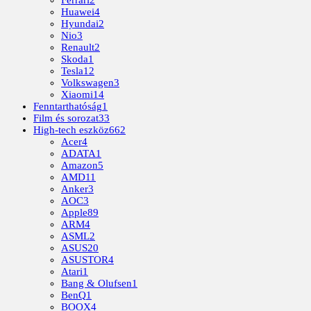
Ferrari
2
Huawei
4
Hyundai
2
Nio
3
Renault
2
Skoda
1
Tesla
12
Volkswagen
3
Xiaomi
14
Fenntarthatóság
1
Film és sorozat
33
High-tech eszköz
662
Acer
4
ADATA
1
Amazon
5
AMD
11
Anker
3
AOC
3
Apple
89
ARM
4
ASML
2
ASUS
20
ASUSTOR
4
Atari
1
Bang & Olufsen
1
BenQ
1
BOOX
4