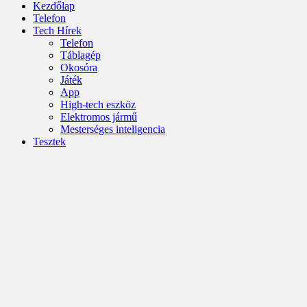
Kezdőlap
Telefon
Tech Hírek
Telefon
Táblagép
Okosóra
Játék
App
High-tech eszköz
Elektromos jármű
Mesterséges inteligencia
Tesztek