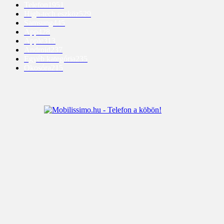
Telefon
1951
High-tech eszköz
529
Samsung
445
App
428
Apple
313
Android
237
Egyéb kategória
235
Okosóra
215