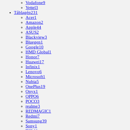
Vodafone
9
Yettel
3
Táblagép
231
Acer
1
Amazon
2
Apple
44
ASUS
2
Blackview
3
Bluegen
1
Google
10
HMD Global
1
Honor
7
Huawei
17
Infinix
1
Lenovo
6
Microsoft
1
Nubia
5
OnePlus
19
Onyx
1
OPPO
6
POCO
3
realme
3
REDMAGIC
1
Redmi
7
Samsung
39
Sony
1