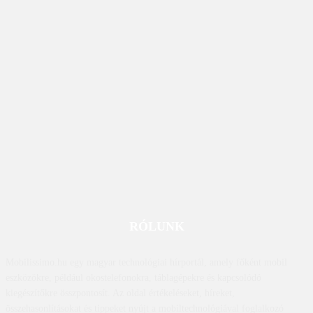
RÓLUNK
Mobilissimo.hu egy magyar technológiai hírportál, amely főként mobil
eszközökre, például okostelefonokra, táblagépekre és kapcsolódó
kiegészítőkre összpontosít. Az oldal értékeléseket, híreket,
összehasonlításokat és tippeket nyújt a mobiltechnológiával foglalkozó