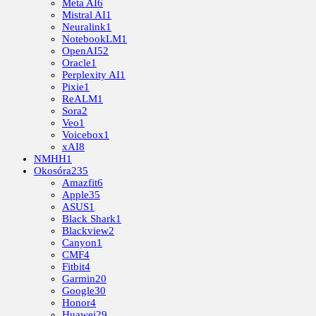
Meta AI
6
Mistral AI
1
Neuralink
1
NotebookLM
1
OpenAI
52
Oracle
1
Perplexity AI
1
Pixie
1
ReALM
1
Sora
2
Veo
1
Voicebox
1
xAI
8
NMHH
1
Okosóra
235
Amazfit
6
Apple
35
ASUS
1
Black Shark
1
Blackview
2
Canyon
1
CMF
4
Fitbit
4
Garmin
20
Google
30
Honor
4
Huawei
29