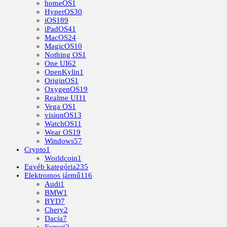
homeOS
1
HyperOS
30
iOS
189
iPadOS
41
MacOS
24
MagicOS
10
Nothing OS
1
One UI
62
OpenKylin
1
OriginOS
1
OxygenOS
19
Realme UI
11
Vega OS
1
visionOS
13
WatchOS
11
Wear OS
19
Windows
57
Crypto
1
Worldcoin
1
Egyéb kategória
235
Elektromos jármű
116
Audi
1
BMW
1
BYD
7
Chery
2
Dacia
7