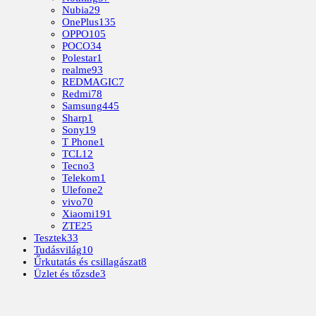
Nubia
29
OnePlus
135
OPPO
105
POCO
34
Polestar
1
realme
93
REDMAGIC
7
Redmi
78
Samsung
445
Sharp
1
Sony
19
T Phone
1
TCL
12
Tecno
3
Telekom
1
Ulefone
2
vivo
70
Xiaomi
191
ZTE
25
Tesztek
33
Tudásvilág
10
Űrkutatás és csillagászat
8
Üzlet és tőzsde
3