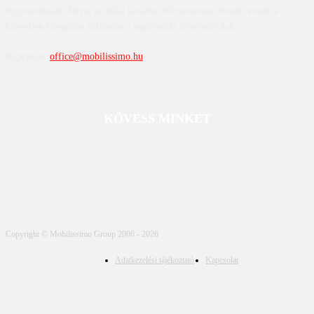
fogyasztóknak. Mivel az oldal tartalma folyamatosan frissül, ennek a
közvetlen látogatása biztosítja a legfrissebb információkat.
Kapcsolat:
office@mobilissimo.hu
KÖVESS MINKET
Copyright © Mobilissimo Group 2006 - 2026
Adatkezelési tájékoztató
Kapcsolat