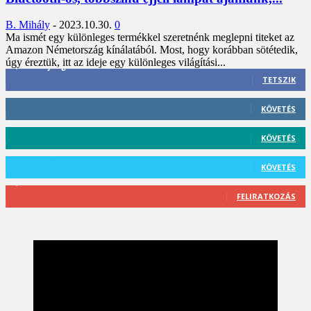
B. Mihály
-
2023.10.30.
0
Ma ismét egy különleges termékkel szeretnénk meglepni titeket az
Amazon Németország kínálatából. Most, hogy korábban sötétedik,
úgy éreztük, itt az ideje egy különleges világítási...
3,452
Rajongók
TETSZIK
412
Követő
KÖVETÉS
59
Követő
KÖVETÉS
101
Követő
KÖVETÉS
2,589
Feliratkozó
FELIRATKOZÁS