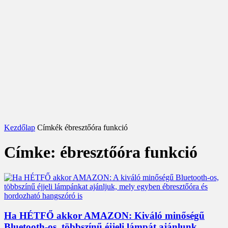
Kezdőlap
Címkék
ébresztőóra funkció
Címke: ébresztőóra funkció
Ha HÉTFŐ akkor AMAZON: Kiváló minőségű
Bluetooth-os, többszínű éjjeli lámpát ajánlunk,...