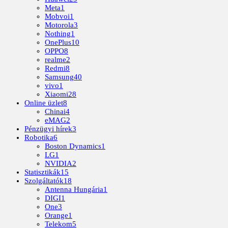
Meta
1
Mobvoi
1
Motorola
3
Nothing
1
OnePlus
10
OPPO
8
realme
2
Redmi
8
Samsung
40
vivo
1
Xiaomi
28
Online üzlet
8
Chinai
4
eMAG
2
Pénzügyi hírek
3
Robotika
6
Boston Dynamics
1
LG
1
NVIDIA
2
Statisztikák
15
Szolgáltatók
18
Antenna Hungária
1
DIGI
1
One
3
Orange
1
Telekom
5