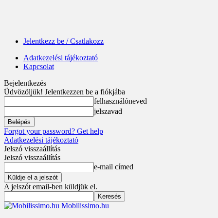
Jelentkezz be / Csatlakozz
Adatkezelési tájékoztató
Kapcsolat
Bejelentkezés
Üdvözöljük! Jelentkezzen be a fiókjába
felhasználóneved
jelszavad
Forgot your password? Get help
Adatkezelési tájékoztató
Jelszó visszaállítás
Jelszó visszaállítás
e-mail címed
A jelszót email-ben küldjük el.
Mobilissimo.hu