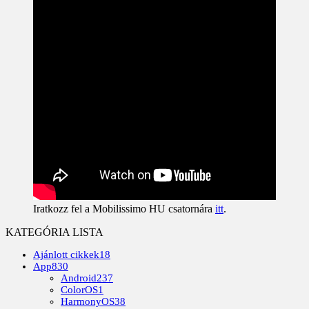
Iratkozz fel a Mobilissimo HU csatornára
itt
.
KATEGÓRIA LISTA
Ajánlott cikkek
18
App
830
Android
237
ColorOS
1
HarmonyOS
38