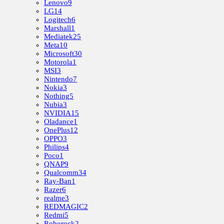
Lenovo
9
LG
14
Logitech
6
Marshall
1
Mediatek
25
Meta
10
Microsoft
30
Motorola
1
MSI
3
Nintendo
7
Nokia
3
Nothing
5
Nubia
3
NVIDIA
15
Oladance
1
OnePlus
12
OPPO
3
Philips
4
Poco
1
QNAP
9
Qualcomm
34
Ray-Ban
1
Razer
6
realme
3
REDMAGIC
2
Redmi
5
Roborock
2