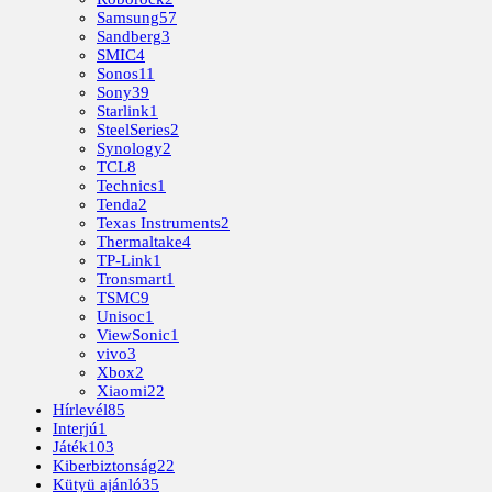
Samsung
57
Sandberg
3
SMIC
4
Sonos
11
Sony
39
Starlink
1
SteelSeries
2
Synology
2
TCL
8
Technics
1
Tenda
2
Texas Instruments
2
Thermaltake
4
TP-Link
1
Tronsmart
1
TSMC
9
Unisoc
1
ViewSonic
1
vivo
3
Xbox
2
Xiaomi
22
Hírlevél
85
Interjú
1
Játék
103
Kiberbiztonság
22
Kütyü ajánló
35