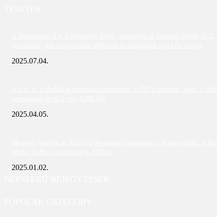
TESZTEK
A Snapdragon 8 és a Dimensity 9400+ dominálja az Android világát 2025
júniusában; íme a legerősebb telefonok és táblagépek AnTuTu szerint
2025.07.04.
A vivo és a MediaTek dominálta a márciusi AnTuTu toplistát; közel 3 mill
pontszámot ért el a vivo X200 Pro
2025.04.05.
Meglepő fordulat az AnTuTu decemberi toplistáján: a Xiaomi eltűnt, a Re
Magic 10 Pro+ az élen zárja 2024-et
2025.01.02.
NÉPSZERŰ BEJEGYZÉSEK
POPULAR CATEGORY