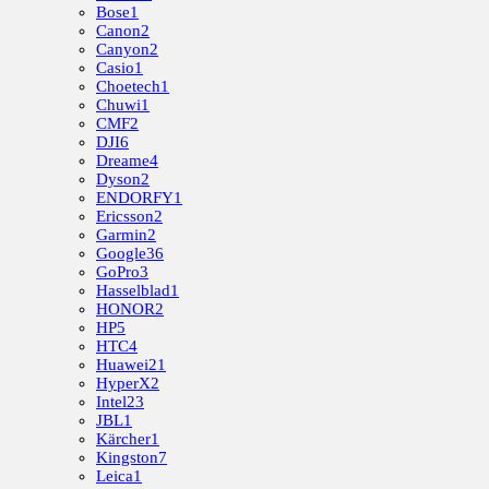
Bose
1
Canon
2
Canyon
2
Casio
1
Choetech
1
Chuwi
1
CMF
2
DJI
6
Dreame
4
Dyson
2
ENDORFY
1
Ericsson
2
Garmin
2
Google
36
GoPro
3
Hasselblad
1
HONOR
2
HP
5
HTC
4
Huawei
21
HyperX
2
Intel
23
JBL
1
Kärcher
1
Kingston
7
Leica
1