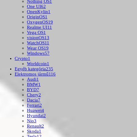
Nothing OS
1
One UI
62
OpenKylin
1
OriginOS
1
OxygenOS
19
Realme UI
11
Vega OS
1
visionOS
13
WatchOS
11
Wear OS
19
Windows
57
Crypto
1
Worldcoin
1
Egyéb kategória
235
Elektromos jármű
116
Audi
1
BMW
1
BYD
7
Chery
2
Dacia
7
Ferrari
2
Huawei
4
Hyundai
2
Nio
3
Renault
2
Skoda
1
Tesla
12