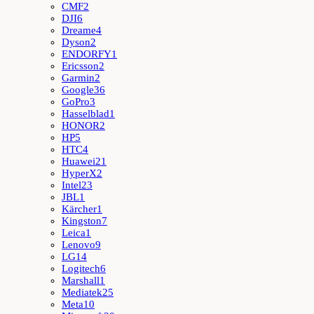
CMF
2
DJI
6
Dreame
4
Dyson
2
ENDORFY
1
Ericsson
2
Garmin
2
Google
36
GoPro
3
Hasselblad
1
HONOR
2
HP
5
HTC
4
Huawei
21
HyperX
2
Intel
23
JBL
1
Kärcher
1
Kingston
7
Leica
1
Lenovo
9
LG
14
Logitech
6
Marshall
1
Mediatek
25
Meta
10