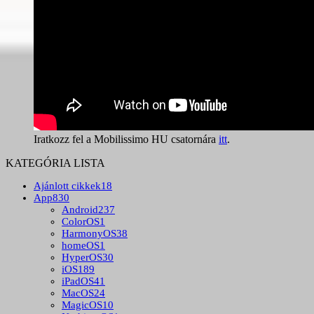
Iratkozz fel a Mobilissimo HU csatornára
itt
.
KATEGÓRIA LISTA
Ajánlott cikkek
18
App
830
Android
237
ColorOS
1
HarmonyOS
38
homeOS
1
HyperOS
30
iOS
189
iPadOS
41
MacOS
24
MagicOS
10