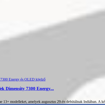
ek Dimensity 7300 Energy...
alme 13+ modelleket, amelyek augusztus 29-én debütálnak Indiában. A 