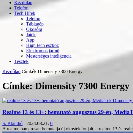
Kezdőlap
Telefon
Tech Hírek
Telefon
Táblagép
Okosóra
Játék
App
High-tech eszköz
Elektromos jármű
Mesterséges inteligencia
Tesztek
Kezdőlap
Címkék
Dimensity 7300 Energy
Címke: Dimensity 7300 Energy
Realme 13 és 13+: bemutató augusztus 29-én, MediaT
S. Klaudió
-
2024.08.21.
0
A realme hamarosan bemutatja új okostelefonjait, a realme 13 és re
3,452
Rajongók