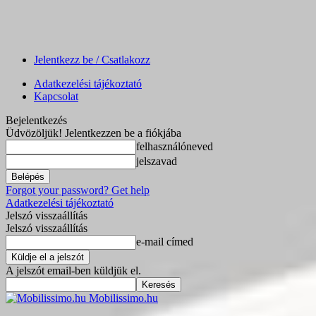
Jelentkezz be / Csatlakozz
Adatkezelési tájékoztató
Kapcsolat
Bejelentkezés
Üdvözöljük! Jelentkezzen be a fiókjába
felhasználóneved
jelszavad
Forgot your password? Get help
Adatkezelési tájékoztató
Jelszó visszaállítás
Jelszó visszaállítás
e-mail címed
A jelszót email-ben küldjük el.
Mobilissimo.hu