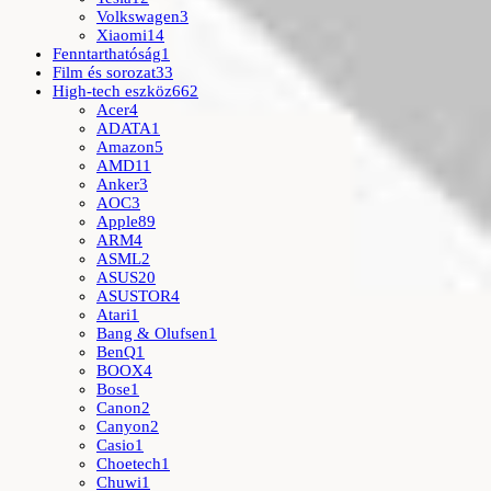
Volkswagen
3
Xiaomi
14
Fenntarthatóság
1
Film és sorozat
33
High-tech eszköz
662
Acer
4
ADATA
1
Amazon
5
AMD
11
Anker
3
AOC
3
Apple
89
ARM
4
ASML
2
ASUS
20
ASUSTOR
4
Atari
1
Bang & Olufsen
1
BenQ
1
BOOX
4
Bose
1
Canon
2
Canyon
2
Casio
1
Choetech
1
Chuwi
1