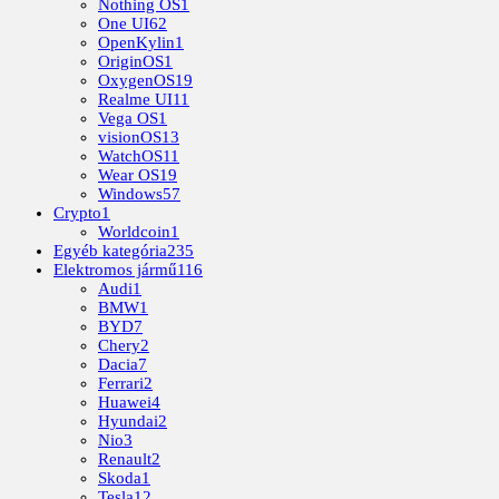
Nothing OS
1
One UI
62
OpenKylin
1
OriginOS
1
OxygenOS
19
Realme UI
11
Vega OS
1
visionOS
13
WatchOS
11
Wear OS
19
Windows
57
Crypto
1
Worldcoin
1
Egyéb kategória
235
Elektromos jármű
116
Audi
1
BMW
1
BYD
7
Chery
2
Dacia
7
Ferrari
2
Huawei
4
Hyundai
2
Nio
3
Renault
2
Skoda
1
Tesla
12