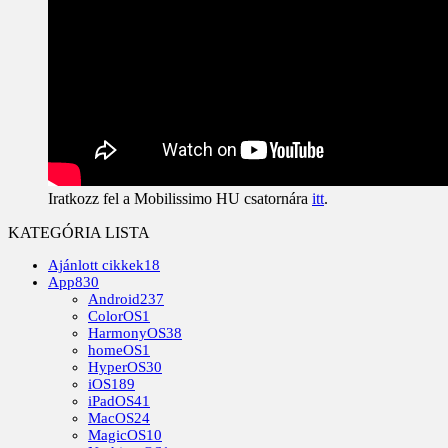
Iratkozz fel a Mobilissimo HU csatornára
itt
.
KATEGÓRIA LISTA
Ajánlott cikkek
18
App
830
Android
237
ColorOS
1
HarmonyOS
38
homeOS
1
HyperOS
30
iOS
189
iPadOS
41
MacOS
24
MagicOS
10