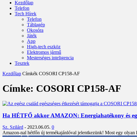
Kezdőlap
Telefon
Tech Hírek
Telefon
Táblagép
Okosóra
Játék
App
High-tech eszköz
Elektromos jármű
Mesterséges inteligencia
Tesztek
Kezdőlap
Címkék
COSORI CP158-AF
Címke: COSORI CP158-AF
Ha HÉTFŐ akkor AMAZON: Energiahatékony és egés
Sz. Szilárd
-
2023.06.05.
0
Amazon-nal hétfőn új termékajánlóval jelentkezünk! Most egy olyan 
3,452
Rajongók