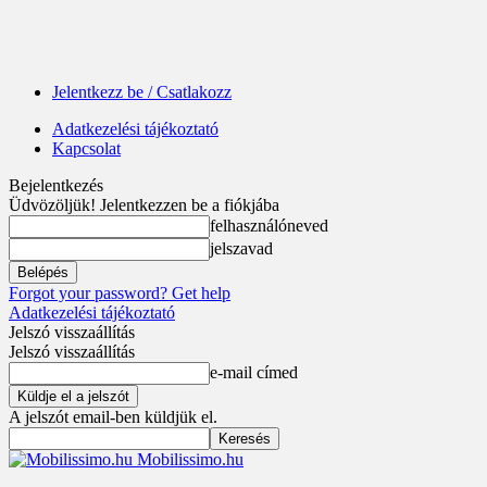
Jelentkezz be / Csatlakozz
Adatkezelési tájékoztató
Kapcsolat
Bejelentkezés
Üdvözöljük! Jelentkezzen be a fiókjába
felhasználóneved
jelszavad
Forgot your password? Get help
Adatkezelési tájékoztató
Jelszó visszaállítás
Jelszó visszaállítás
e-mail címed
A jelszót email-ben küldjük el.
Mobilissimo.hu