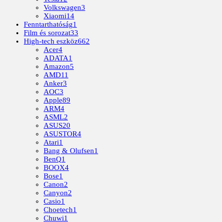
Volkswagen
3
Xiaomi
14
Fenntarthatóság
1
Film és sorozat
33
High-tech eszköz
662
Acer
4
ADATA
1
Amazon
5
AMD
11
Anker
3
AOC
3
Apple
89
ARM
4
ASML
2
ASUS
20
ASUSTOR
4
Atari
1
Bang & Olufsen
1
BenQ
1
BOOX
4
Bose
1
Canon
2
Canyon
2
Casio
1
Choetech
1
Chuwi
1