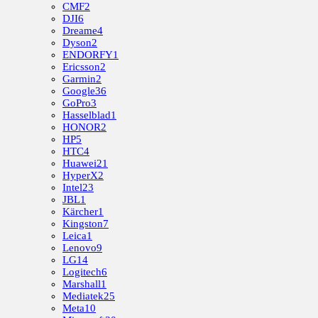
CMF
2
DJI
6
Dreame
4
Dyson
2
ENDORFY
1
Ericsson
2
Garmin
2
Google
36
GoPro
3
Hasselblad
1
HONOR
2
HP
5
HTC
4
Huawei
21
HyperX
2
Intel
23
JBL
1
Kärcher
1
Kingston
7
Leica
1
Lenovo
9
LG
14
Logitech
6
Marshall
1
Mediatek
25
Meta
10