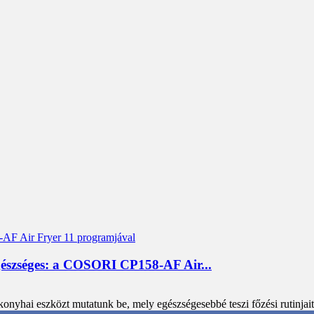
zséges: a COSORI CP158-AF Air...
konyhai eszközt mutatunk be, mely egészségesebbé teszi főzési rutinj