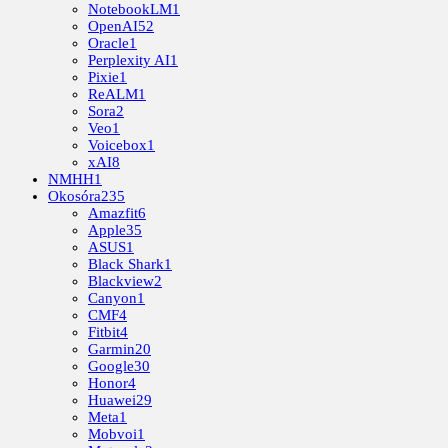
NotebookLM
1
OpenAI
52
Oracle
1
Perplexity AI
1
Pixie
1
ReALM
1
Sora
2
Veo
1
Voicebox
1
xAI
8
NMHH
1
Okosóra
235
Amazfit
6
Apple
35
ASUS
1
Black Shark
1
Blackview
2
Canyon
1
CMF
4
Fitbit
4
Garmin
20
Google
30
Honor
4
Huawei
29
Meta
1
Mobvoi
1