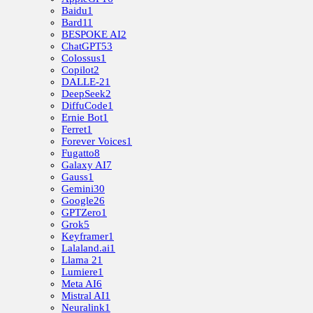
Baidu
1
Bard
11
BESPOKE AI
2
ChatGPT
53
Colossus
1
Copilot
2
DALLE-2
1
DeepSeek
2
DiffuCode
1
Ernie Bot
1
Ferret
1
Forever Voices
1
Fugatto
8
Galaxy AI
7
Gauss
1
Gemini
30
Google
26
GPTZero
1
Grok
5
Keyframer
1
Lalaland.ai
1
Llama 2
1
Lumiere
1
Meta AI
6
Mistral AI
1
Neuralink
1