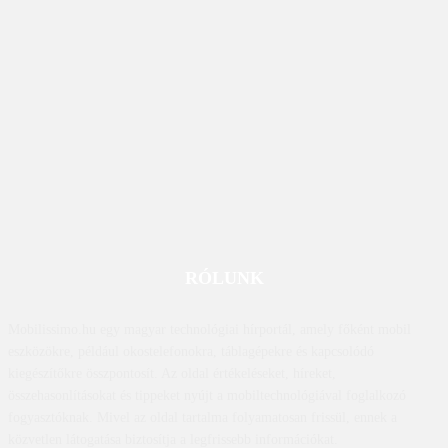
RÓLUNK
Mobilissimo.hu egy magyar technológiai hírportál, amely főként mobil
eszközökre, például okostelefonokra, táblagépekre és kapcsolódó
kiegészítőkre összpontosít. Az oldal értékeléseket, híreket,
összehasonlításokat és tippeket nyújt a mobiltechnológiával foglalkozó
fogyasztóknak. Mivel az oldal tartalma folyamatosan frissül, ennek a
közvetlen látogatása biztosítja a legfrissebb információkat.