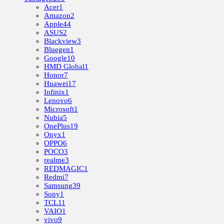
Acer
1
Amazon
2
Apple
44
ASUS
2
Blackview
3
Bluegen
1
Google
10
HMD Global
1
Honor
7
Huawei
17
Infinix
1
Lenovo
6
Microsoft
1
Nubia
5
OnePlus
19
Onyx
1
OPPO
6
POCO
3
realme
3
REDMAGIC
1
Redmi
7
Samsung
39
Sony
1
TCL
11
VAIO
1
vivo
9