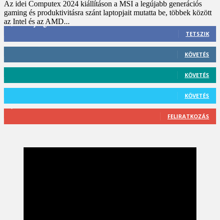
Az idei Computex 2024 kiállításon a MSI a legújabb generációs
gaming és produktivitásra szánt laptopjait mutatta be, többek között
az Intel és az AMD...
3,452
Rajongók
TETSZIK
412
Követő
KÖVETÉS
59
Követő
KÖVETÉS
101
Követő
KÖVETÉS
2,589
Feliratkozó
FELIRATKOZÁS