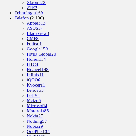
Xiaomi
22
ZTE
2
Tehnológia
169
Telefon
(2 106)
Apple
313
ASUS
34
Blackview
3
CMF
8
Fujitsu
1
Google
159
HMD Global
20
Honor
114
HTC
4
Huawei
148
Infinix
11
iQOO
6
Kyocera
1
Lenovo
3
LeTV
1
Meizu
5
Microsoft
4
Motorola
85
Nokia
27
Nothing
57
Nubia
29
OnePlus
135