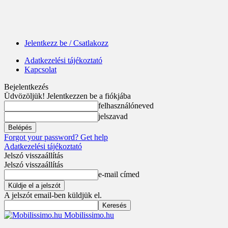
Jelentkezz be / Csatlakozz
Adatkezelési tájékoztató
Kapcsolat
Bejelentkezés
Üdvözöljük! Jelentkezzen be a fiókjába
felhasználóneved
jelszavad
Forgot your password? Get help
Adatkezelési tájékoztató
Jelszó visszaállítás
Jelszó visszaállítás
e-mail címed
A jelszót email-ben küldjük el.
Mobilissimo.hu