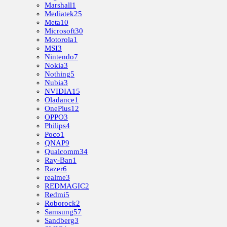
Marshall
1
Mediatek
25
Meta
10
Microsoft
30
Motorola
1
MSI
3
Nintendo
7
Nokia
3
Nothing
5
Nubia
3
NVIDIA
15
Oladance
1
OnePlus
12
OPPO
3
Philips
4
Poco
1
QNAP
9
Qualcomm
34
Ray-Ban
1
Razer
6
realme
3
REDMAGIC
2
Redmi
5
Roborock
2
Samsung
57
Sandberg
3