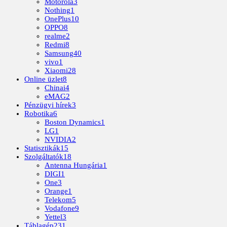
Motorola
3
Nothing
1
OnePlus
10
OPPO
8
realme
2
Redmi
8
Samsung
40
vivo
1
Xiaomi
28
Online üzlet
8
Chinai
4
eMAG
2
Pénzügyi hírek
3
Robotika
6
Boston Dynamics
1
LG
1
NVIDIA
2
Statisztikák
15
Szolgáltatók
18
Antenna Hungária
1
DIGI
1
One
3
Orange
1
Telekom
5
Vodafone
9
Yettel
3
Táblagép
231