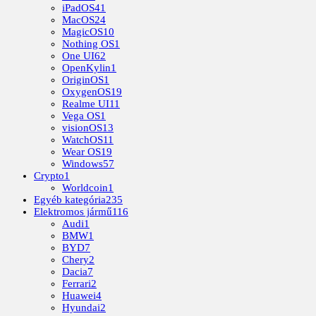
iPadOS
41
MacOS
24
MagicOS
10
Nothing OS
1
One UI
62
OpenKylin
1
OriginOS
1
OxygenOS
19
Realme UI
11
Vega OS
1
visionOS
13
WatchOS
11
Wear OS
19
Windows
57
Crypto
1
Worldcoin
1
Egyéb kategória
235
Elektromos jármű
116
Audi
1
BMW
1
BYD
7
Chery
2
Dacia
7
Ferrari
2
Huawei
4
Hyundai
2