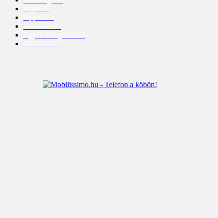
App
428
Apple
313
Android
237
Egyéb kategória
235
Okosóra
215