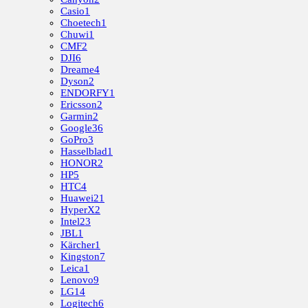
Casio
1
Choetech
1
Chuwi
1
CMF
2
DJI
6
Dreame
4
Dyson
2
ENDORFY
1
Ericsson
2
Garmin
2
Google
36
GoPro
3
Hasselblad
1
HONOR
2
HP
5
HTC
4
Huawei
21
HyperX
2
Intel
23
JBL
1
Kärcher
1
Kingston
7
Leica
1
Lenovo
9
LG
14
Logitech
6