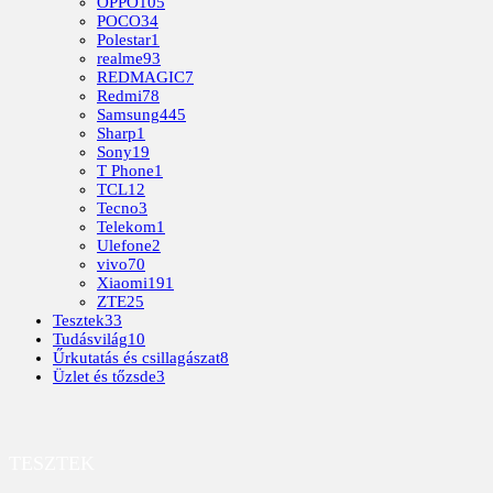
OPPO
105
POCO
34
Polestar
1
realme
93
REDMAGIC
7
Redmi
78
Samsung
445
Sharp
1
Sony
19
T Phone
1
TCL
12
Tecno
3
Telekom
1
Ulefone
2
vivo
70
Xiaomi
191
ZTE
25
Tesztek
33
Tudásvilág
10
Űrkutatás és csillagászat
8
Üzlet és tőzsde
3
TESZTEK