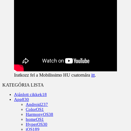
Iratkozz fel a Mobilissimo HU csatornára
itt
.
KATEGÓRIA LISTA
Ajánlott cikkek
18
App
830
Android
237
ColorOS
1
HarmonyOS
38
homeOS
1
HyperOS
30
iOS
189