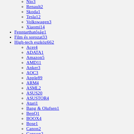
Nio
3
Renault
2
Skoda
1
Tesla
12
Volkswagen
3
Xiaomi
14
Fenntarthatóság
1
Film és sorozat
33
High-tech eszköz
662
Acer
4
ADATA
1
Amazon
5
AMD
11
Anker
3
AOC
3
Apple
89
ARM
4
ASML
2
ASUS
20
ASUSTOR
4
Atari
1
Bang & Olufsen
1
BenQ
1
BOOX
4
Bose
1
Canon
2
Canyon
2