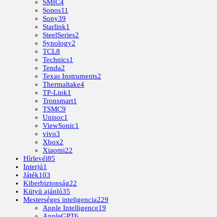
SMIC
4
Sonos
11
Sony
39
Starlink
1
SteelSeries
2
Synology
2
TCL
8
Technics
1
Tenda
2
Texas Instruments
2
Thermaltake
4
TP-Link
1
Tronsmart
1
TSMC
9
Unisoc
1
ViewSonic
1
vivo
3
Xbox
2
Xiaomi
22
Hírlevél
85
Interjú
1
Játék
103
Kiberbiztonság
22
Kütyü ajánló
35
Mesterséges inteligencia
229
Apple Intelligence
19
AppleGPT
6