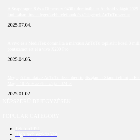
A Snapdragon 8 és a Dimensity 9400+ dominálja az Android világát 2025
júniusában; íme a legerősebb telefonok és táblagépek AnTuTu szerint
2025.07.04.
A vivo és a MediaTek dominálta a márciusi AnTuTu toplistát; közel 3 mill
pontszámot ért el a vivo X200 Pro
2025.04.05.
Meglepő fordulat az AnTuTu decemberi toplistáján: a Xiaomi eltűnt, a Re
Magic 10 Pro+ az élen zárja 2024-et
2025.01.02.
NÉPSZERŰ BEJEGYZÉSEK
POPULAR CATEGORY
Telefon
1951
High-tech eszköz
529
Samsung
445