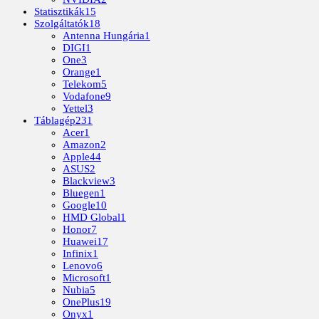
Statisztikák
15
Szolgáltatók
18
Antenna Hungária
1
DIGI
1
One
3
Orange
1
Telekom
5
Vodafone
9
Yettel
3
Táblagép
231
Acer
1
Amazon
2
Apple
44
ASUS
2
Blackview
3
Bluegen
1
Google
10
HMD Global
1
Honor
7
Huawei
17
Infinix
1
Lenovo
6
Microsoft
1
Nubia
5
OnePlus
19
Onyx
1