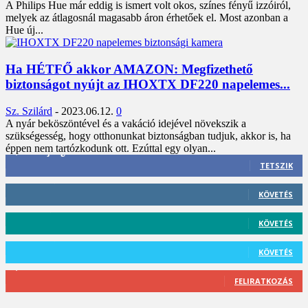
A Philips Hue már eddig is ismert volt okos, színes fényű izzóiról,
melyek az átlagosnál magasabb áron érhetőek el. Most azonban a
Hue új...
Ha HÉTFŐ akkor AMAZON: Megfizethető
biztonságot nyújt az IHOXTX DF220 napelemes...
Sz. Szilárd
-
2023.06.12.
0
A nyár beköszöntével és a vakáció idejével növekszik a
szükségesség, hogy otthonunkat biztonságban tudjuk, akkor is, ha
éppen nem tartózkodunk ott. Ezúttal egy olyan...
3,452
Rajongók
TETSZIK
412
Követő
KÖVETÉS
59
Követő
KÖVETÉS
101
Követő
KÖVETÉS
2,589
Feliratkozó
FELIRATKOZÁS