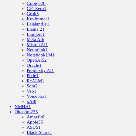
Google
26
GPTZero
1
Grok
5
Keyframer
1
Lalaland.ai
1
Llama 2
1
Lumiere
1
Meta AI
6
Mistral AI
1
Neuralink
1
NotebookLM
1
OpenAI
52
Oracle
1
Perplexity AI
1
Pixie
1
ReALM
1
Sora
2
Veo
1
Voicebox
1
xAI
8
NMHH
1
Okosóra
235
Amazfit
6
Apple
35
ASUS
1
Black Shark
1