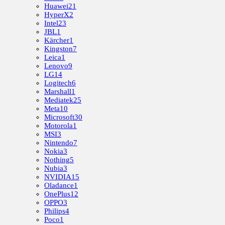
Huawei
21
HyperX
2
Intel
23
JBL
1
Kärcher
1
Kingston
7
Leica
1
Lenovo
9
LG
14
Logitech
6
Marshall
1
Mediatek
25
Meta
10
Microsoft
30
Motorola
1
MSI
3
Nintendo
7
Nokia
3
Nothing
5
Nubia
3
NVIDIA
15
Oladance
1
OnePlus
12
OPPO
3
Philips
4
Poco
1