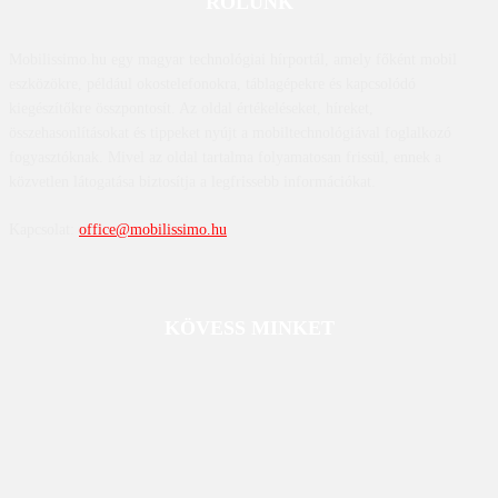
RÓLUNK
Mobilissimo.hu egy magyar technológiai hírportál, amely főként mobil
eszközökre, például okostelefonokra, táblagépekre és kapcsolódó
kiegészítőkre összpontosít. Az oldal értékeléseket, híreket,
összehasonlításokat és tippeket nyújt a mobiltechnológiával foglalkozó
fogyasztóknak. Mivel az oldal tartalma folyamatosan frissül, ennek a
közvetlen látogatása biztosítja a legfrissebb információkat.
Kapcsolat:
office@mobilissimo.hu
KÖVESS MINKET