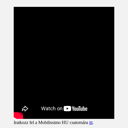
Iratkozz fel a Mobilissimo HU csatornára
itt
.