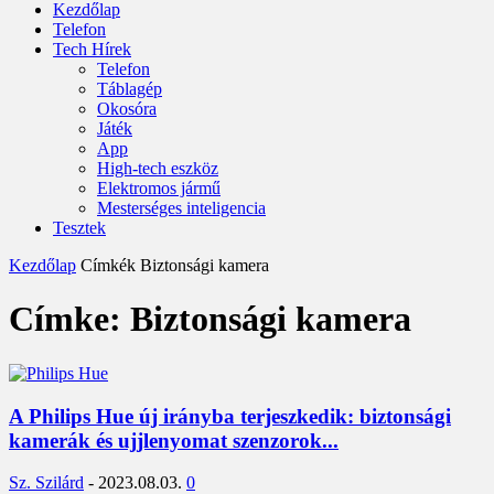
Kezdőlap
Telefon
Tech Hírek
Telefon
Táblagép
Okosóra
Játék
App
High-tech eszköz
Elektromos jármű
Mesterséges inteligencia
Tesztek
Kezdőlap
Címkék
Biztonsági kamera
Címke: Biztonsági kamera
A Philips Hue új irányba terjeszkedik: biztonsági
kamerák és ujjlenyomat szenzorok...
Sz. Szilárd
-
2023.08.03.
0