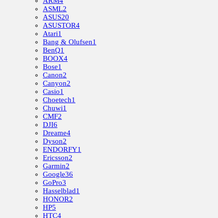
ARM
4
ASML
2
ASUS
20
ASUSTOR
4
Atari
1
Bang & Olufsen
1
BenQ
1
BOOX
4
Bose
1
Canon
2
Canyon
2
Casio
1
Choetech
1
Chuwi
1
CMF
2
DJI
6
Dreame
4
Dyson
2
ENDORFY
1
Ericsson
2
Garmin
2
Google
36
GoPro
3
Hasselblad
1
HONOR
2
HP
5
HTC
4