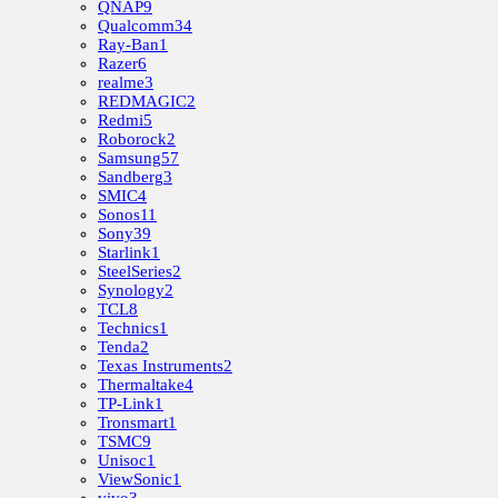
QNAP
9
Qualcomm
34
Ray-Ban
1
Razer
6
realme
3
REDMAGIC
2
Redmi
5
Roborock
2
Samsung
57
Sandberg
3
SMIC
4
Sonos
11
Sony
39
Starlink
1
SteelSeries
2
Synology
2
TCL
8
Technics
1
Tenda
2
Texas Instruments
2
Thermaltake
4
TP-Link
1
Tronsmart
1
TSMC
9
Unisoc
1
ViewSonic
1
vivo
3