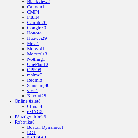
Blackview
2
Canyon
1
CMF
4
Fitbit
4
Garmin
20
Google
30
Honor
4
Huawei
29
Meta
1
Mobvoi
1
Motorola
3
Nothing
1
OnePlus
10
OPPO
8
realme
2
Redmi
8
Samsung
40
vivo
1
Xiaomi
28
Online üzlet
8
Chinai
4
eMAG
2
Pénzügyi hírek
3
Robotika
6
Boston Dynamics
1
LG
1
NVIDIA
2