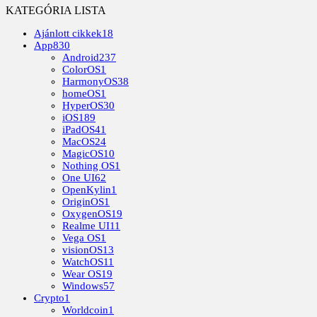
KATEGÓRIA LISTA
Ajánlott cikkek
18
App
830
Android
237
ColorOS
1
HarmonyOS
38
homeOS
1
HyperOS
30
iOS
189
iPadOS
41
MacOS
24
MagicOS
10
Nothing OS
1
One UI
62
OpenKylin
1
OriginOS
1
OxygenOS
19
Realme UI
11
Vega OS
1
visionOS
13
WatchOS
11
Wear OS
19
Windows
57
Crypto
1
Worldcoin
1