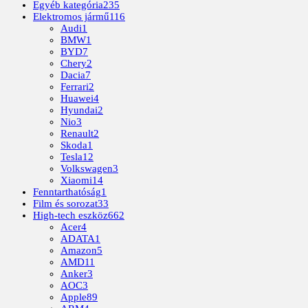
Egyéb kategória
235
Elektromos jármű
116
Audi
1
BMW
1
BYD
7
Chery
2
Dacia
7
Ferrari
2
Huawei
4
Hyundai
2
Nio
3
Renault
2
Skoda
1
Tesla
12
Volkswagen
3
Xiaomi
14
Fenntarthatóság
1
Film és sorozat
33
High-tech eszköz
662
Acer
4
ADATA
1
Amazon
5
AMD
11
Anker
3
AOC
3
Apple
89