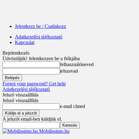
Jelentkezz be / Csatlakozz
Adatkezelési tájékoztató
Kapcsolat
Bejelentkezés
Üdvözöljük! Jelentkezzen be a fiókjába
felhasználóneved
jelszavad
Forgot your password? Get help
Adatkezelési tájékoztató
Jelszó visszaállítás
Jelszó visszaállítás
e-mail címed
A jelszót email-ben küldjük el.
Mobilissimo.hu