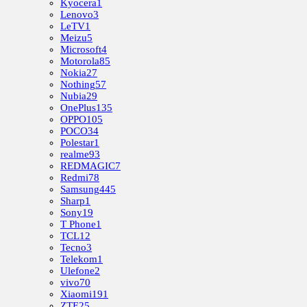
Kyocera
1
Lenovo
3
LeTV
1
Meizu
5
Microsoft
4
Motorola
85
Nokia
27
Nothing
57
Nubia
29
OnePlus
135
OPPO
105
POCO
34
Polestar
1
realme
93
REDMAGIC
7
Redmi
78
Samsung
445
Sharp
1
Sony
19
T Phone
1
TCL
12
Tecno
3
Telekom
1
Ulefone
2
vivo
70
Xiaomi
191
ZTE
25