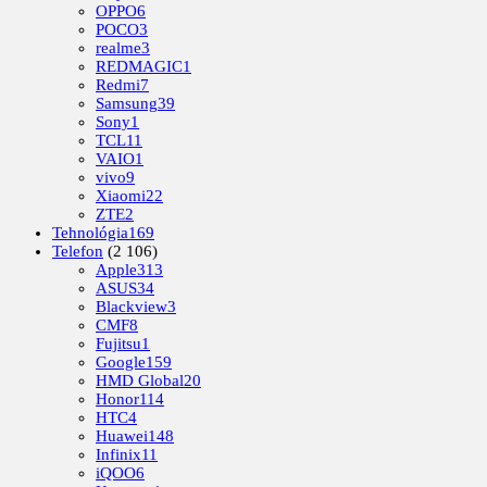
OPPO
6
POCO
3
realme
3
REDMAGIC
1
Redmi
7
Samsung
39
Sony
1
TCL
11
VAIO
1
vivo
9
Xiaomi
22
ZTE
2
Tehnológia
169
Telefon
(2 106)
Apple
313
ASUS
34
Blackview
3
CMF
8
Fujitsu
1
Google
159
HMD Global
20
Honor
114
HTC
4
Huawei
148
Infinix
11
iQOO
6