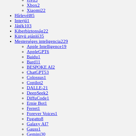
Xbox
2
Xiaomi
22
Hírlevél
85
Interjú
1
Játék
103
Kiberbiztonság
22
Kütyü ajánló
35
Mesterséges inteligencia
229
Apple Intelligence
19
AppleGPT
6
Baidu
1
Bard
11
BESPOKE AI
2
ChatGPT
53
Colossus
1
Copilot
2
DALLE-2
1
DeepSeek
2
DiffuCode
1
Ernie Bot
1
Ferret
1
Forever Voices
1
Fugatto
8
Galaxy AI
7
Gauss
1
Gemini
30