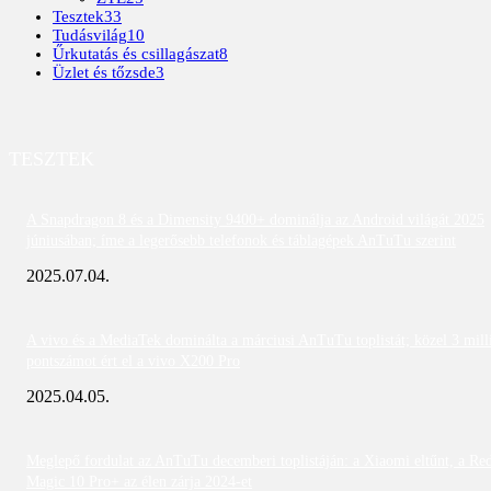
Tesztek
33
Tudásvilág
10
Űrkutatás és csillagászat
8
Üzlet és tőzsde
3
TESZTEK
A Snapdragon 8 és a Dimensity 9400+ dominálja az Android világát 2025
júniusában; íme a legerősebb telefonok és táblagépek AnTuTu szerint
2025.07.04.
A vivo és a MediaTek dominálta a márciusi AnTuTu toplistát; közel 3 mill
pontszámot ért el a vivo X200 Pro
2025.04.05.
Meglepő fordulat az AnTuTu decemberi toplistáján: a Xiaomi eltűnt, a Re
Magic 10 Pro+ az élen zárja 2024-et