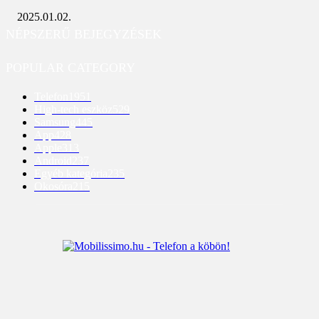
2025.01.02.
NÉPSZERŰ BEJEGYZÉSEK
POPULAR CATEGORY
Telefon
1951
High-tech eszköz
529
Samsung
445
App
428
Apple
313
Android
237
Egyéb kategória
235
Okosóra
215