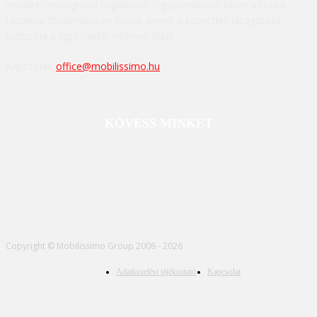
mobiltechnológiával foglalkozó fogyasztóknak. Mivel az oldal
tartalma folyamatosan frissül, ennek a közvetlen látogatása
biztosítja a legfrissebb információkat.
Kapcsolat:
office@mobilissimo.hu
KÖVESS MINKET
Copyright © Mobilissimo Group 2006 - 2026
Adatkezelési tájékoztató
Kapcsolat