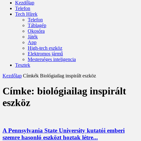
Kezdőlap
Telefon
Tech Hírek
Telefon
Táblagép
Okosóra
Játék
App
High-tech eszköz
Elektromos jármű
Mesterséges inteligencia
Tesztek
Kezdőlap
Címkék
Biológiailag inspirált eszköz
Címke: biológiailag inspirált
eszköz
A Pennsylvania State University kutatói emberi
szemre hasonló eszközt hoztak létre...