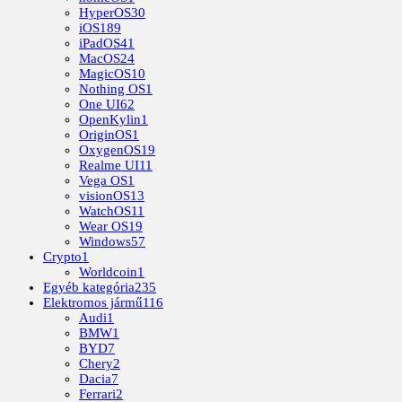
HyperOS
30
iOS
189
iPadOS
41
MacOS
24
MagicOS
10
Nothing OS
1
One UI
62
OpenKylin
1
OriginOS
1
OxygenOS
19
Realme UI
11
Vega OS
1
visionOS
13
WatchOS
11
Wear OS
19
Windows
57
Crypto
1
Worldcoin
1
Egyéb kategória
235
Elektromos jármű
116
Audi
1
BMW
1
BYD
7
Chery
2
Dacia
7
Ferrari
2