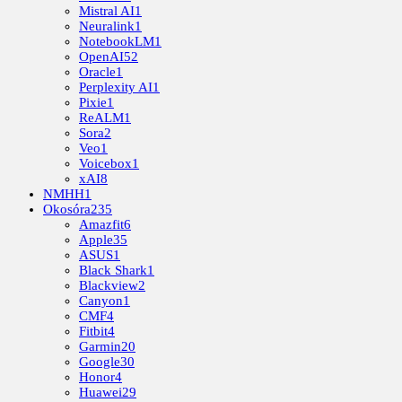
Mistral AI
1
Neuralink
1
NotebookLM
1
OpenAI
52
Oracle
1
Perplexity AI
1
Pixie
1
ReALM
1
Sora
2
Veo
1
Voicebox
1
xAI
8
NMHH
1
Okosóra
235
Amazfit
6
Apple
35
ASUS
1
Black Shark
1
Blackview
2
Canyon
1
CMF
4
Fitbit
4
Garmin
20
Google
30
Honor
4
Huawei
29