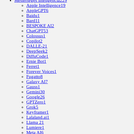
Mesterséges inteligencia
229
Apple Intelligence
19
AppleGPT
6
Baidu
1
Bard
11
BESPOKE AI
2
ChatGPT
53
Colossus
1
Copilot
2
DALLE-2
1
DeepSeek
2
DiffuCode
1
Ernie Bot
1
Ferret
1
Forever Voices
1
Fugatto
8
Galaxy AI
7
Gauss
1
Gemini
30
Google
26
GPTZero
1
Grok
5
Keyframer
1
Lalaland.ai
1
Llama 2
1
Lumiere
1
Meta AI
6