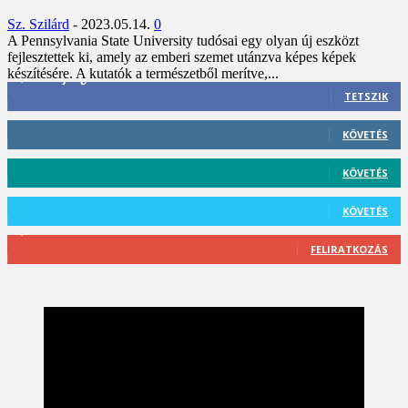
Sz. Szilárd
-
2023.05.14.
0
A Pennsylvania State University tudósai egy olyan új eszközt
fejlesztettek ki, amely az emberi szemet utánzva képes képek
készítésére. A kutatók a természetből merítve,...
3,452
Rajongók
TETSZIK
412
Követő
KÖVETÉS
59
Követő
KÖVETÉS
101
Követő
KÖVETÉS
2,589
Feliratkozó
FELIRATKOZÁS