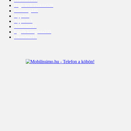
Telefon
1951
High-tech eszköz
529
Samsung
445
App
428
Apple
313
Android
237
Egyéb kategória
235
Okosóra
215