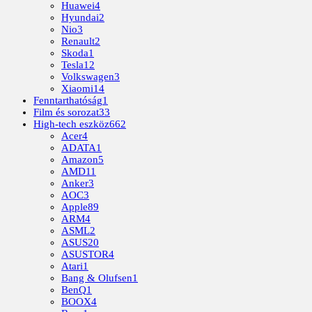
Huawei
4
Hyundai
2
Nio
3
Renault
2
Skoda
1
Tesla
12
Volkswagen
3
Xiaomi
14
Fenntarthatóság
1
Film és sorozat
33
High-tech eszköz
662
Acer
4
ADATA
1
Amazon
5
AMD
11
Anker
3
AOC
3
Apple
89
ARM
4
ASML
2
ASUS
20
ASUSTOR
4
Atari
1
Bang & Olufsen
1
BenQ
1
BOOX
4