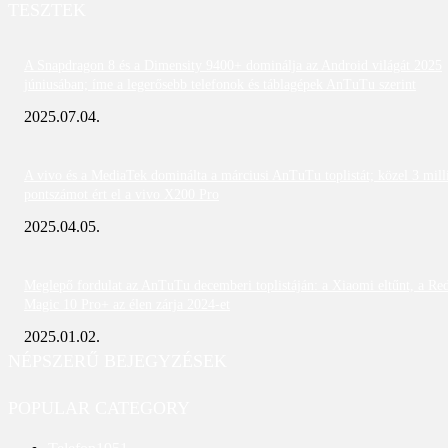
TESZTEK
A Snapdragon 8 és a Dimensity 9400+ dominálja az Android világát 2025
júniusában; íme a legerősebb telefonok és táblagépek AnTuTu szerint
2025.07.04.
A vivo és a MediaTek dominálta a márciusi AnTuTu toplistát; közel 3 mill
pontszámot ért el a vivo X200 Pro
2025.04.05.
Meglepő fordulat az AnTuTu decemberi toplistáján: a Xiaomi eltűnt, a Re
Magic 10 Pro+ az élen zárja 2024-et
2025.01.02.
NÉPSZERŰ BEJEGYZÉSEK
POPULAR CATEGORY