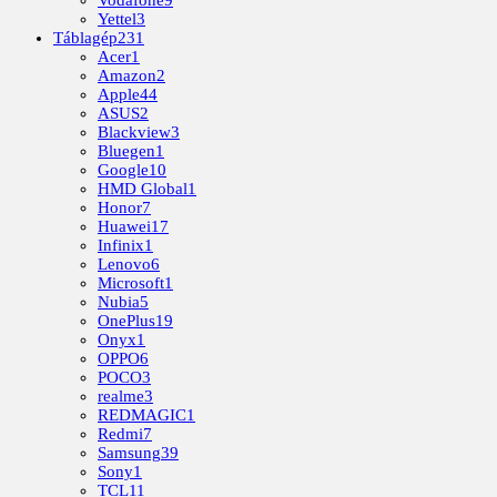
Vodafone
9
Yettel
3
Táblagép
231
Acer
1
Amazon
2
Apple
44
ASUS
2
Blackview
3
Bluegen
1
Google
10
HMD Global
1
Honor
7
Huawei
17
Infinix
1
Lenovo
6
Microsoft
1
Nubia
5
OnePlus
19
Onyx
1
OPPO
6
POCO
3
realme
3
REDMAGIC
1
Redmi
7
Samsung
39
Sony
1
TCL
11