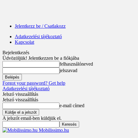
Jelentkezz be / Csatlakozz
Adatkezelési tájékoztató
Kapcsolat
Bejelentkezés
Üdvözöljük! Jelentkezzen be a fiókjába
felhasználóneved
jelszavad
Forgot your password? Get help
Adatkezelési tájékoztató
Jelszó visszaállítás
Jelszó visszaállítás
e-mail címed
A jelszót email-ben küldjük el.
Mobilissimo.hu