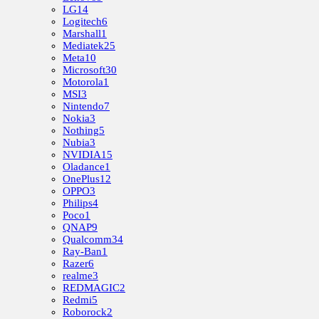
LG
14
Logitech
6
Marshall
1
Mediatek
25
Meta
10
Microsoft
30
Motorola
1
MSI
3
Nintendo
7
Nokia
3
Nothing
5
Nubia
3
NVIDIA
15
Oladance
1
OnePlus
12
OPPO
3
Philips
4
Poco
1
QNAP
9
Qualcomm
34
Ray-Ban
1
Razer
6
realme
3
REDMAGIC
2
Redmi
5
Roborock
2