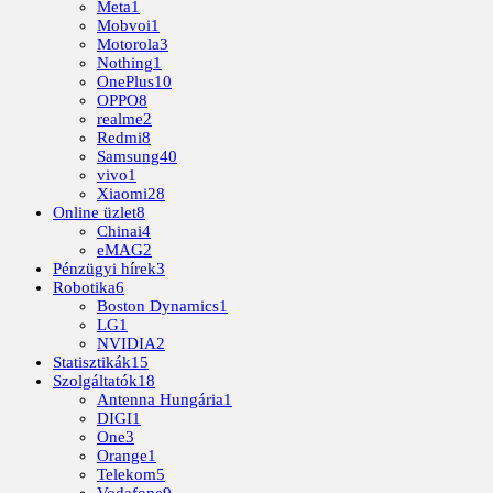
Meta
1
Mobvoi
1
Motorola
3
Nothing
1
OnePlus
10
OPPO
8
realme
2
Redmi
8
Samsung
40
vivo
1
Xiaomi
28
Online üzlet
8
Chinai
4
eMAG
2
Pénzügyi hírek
3
Robotika
6
Boston Dynamics
1
LG
1
NVIDIA
2
Statisztikák
15
Szolgáltatók
18
Antenna Hungária
1
DIGI
1
One
3
Orange
1
Telekom
5