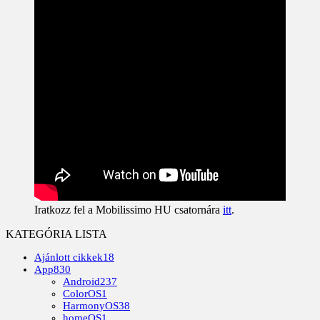
Iratkozz fel a Mobilissimo HU csatornára
itt
.
KATEGÓRIA LISTA
Ajánlott cikkek
18
App
830
Android
237
ColorOS
1
HarmonyOS
38
homeOS
1