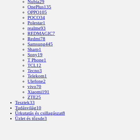
Nubia
29
OnePlus
135
OPPO
105
POCO
34
Polestar
1
realme
93
REDMAGIC
7
Redmi
78
Samsung
445
Sharp
1
Sony
19
T Phone
1
TCL
12
Tecno
3
Telekom
1
Ulefone
2
vivo
70
Xiaomi
191
ZTE
25
Tesztek
33
Tudásvilág
10
Űrkutatás és csillagászat
8
Üzlet és tőzsde
3