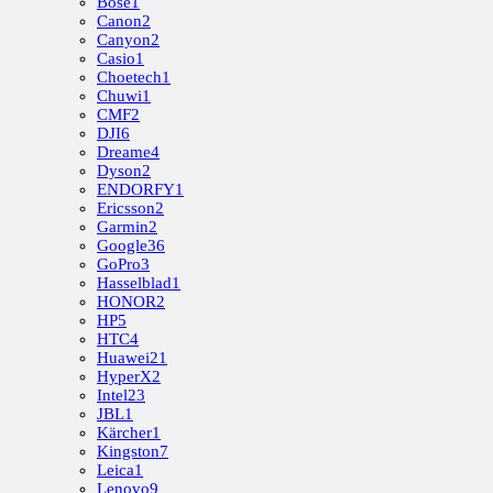
Bose
1
Canon
2
Canyon
2
Casio
1
Choetech
1
Chuwi
1
CMF
2
DJI
6
Dreame
4
Dyson
2
ENDORFY
1
Ericsson
2
Garmin
2
Google
36
GoPro
3
Hasselblad
1
HONOR
2
HP
5
HTC
4
Huawei
21
HyperX
2
Intel
23
JBL
1
Kärcher
1
Kingston
7
Leica
1
Lenovo
9