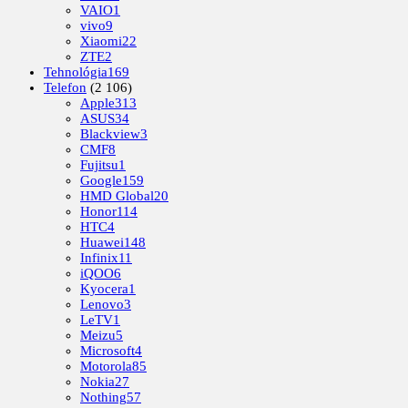
VAIO
1
vivo
9
Xiaomi
22
ZTE
2
Tehnológia
169
Telefon
(2 106)
Apple
313
ASUS
34
Blackview
3
CMF
8
Fujitsu
1
Google
159
HMD Global
20
Honor
114
HTC
4
Huawei
148
Infinix
11
iQOO
6
Kyocera
1
Lenovo
3
LeTV
1
Meizu
5
Microsoft
4
Motorola
85
Nokia
27
Nothing
57