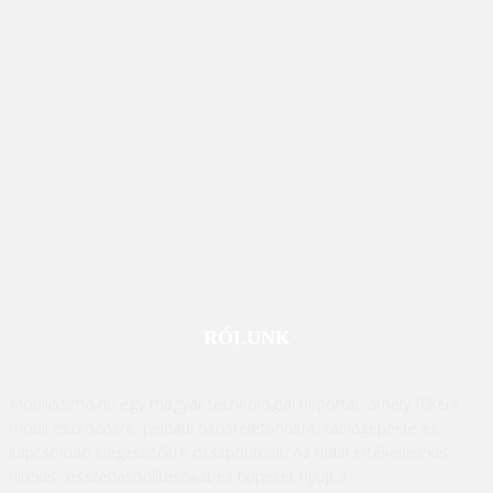
RÓLUNK
Mobilissimo.hu egy magyar technológiai hírportál, amely főként
mobil eszközökre, például okostelefonokra, táblagépekre és
kapcsolódó kiegészítőkre összpontosít. Az oldal értékeléseket,
híreket, összehasonlításokat és tippeket nyújt a