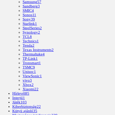
Samsung
57
Sandberg
3
SMIC
4
Sonos
11
Sony
39
Starlink
1
SteelSeries
2
Synology
2
TCL
8
Technics
1
Tenda
2
Texas Instruments
2
Thermaltake
4
TP-Link
1
Tronsmart
1
TSMC
9
Unisoc
1
ViewSonic
1
vivo
3
Xbox
2
Xiaomi
22
Hírlevél
85
Interjú
1
Játék
103
Kiberbiztonság
22
Kütyü ajánló
35