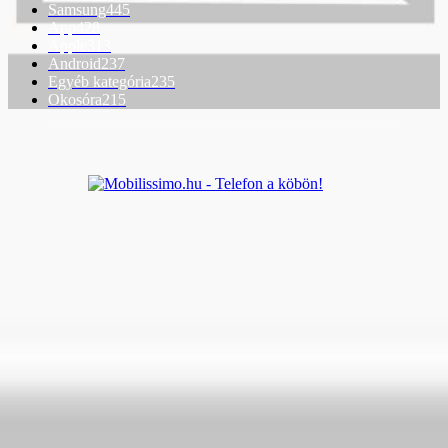
Samsung
445
App
428
Apple
313
Android
237
Egyéb kategória
235
Okosóra
215