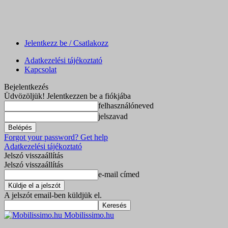
Jelentkezz be / Csatlakozz
Adatkezelési tájékoztató
Kapcsolat
Bejelentkezés
Üdvözöljük! Jelentkezzen be a fiókjába
felhasználóneved
jelszavad
Forgot your password? Get help
Adatkezelési tájékoztató
Jelszó visszaállítás
Jelszó visszaállítás
e-mail címed
A jelszót email-ben küldjük el.
Mobilissimo.hu