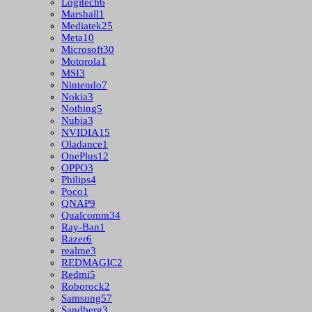
Logitech
6
Marshall
1
Mediatek
25
Meta
10
Microsoft
30
Motorola
1
MSI
3
Nintendo
7
Nokia
3
Nothing
5
Nubia
3
NVIDIA
15
Oladance
1
OnePlus
12
OPPO
3
Philips
4
Poco
1
QNAP
9
Qualcomm
34
Ray-Ban
1
Razer
6
realme
3
REDMAGIC
2
Redmi
5
Roborock
2
Samsung
57
Sandberg
3