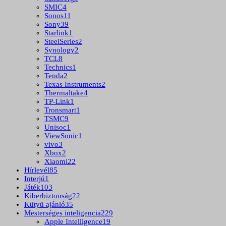
SMIC
4
Sonos
11
Sony
39
Starlink
1
SteelSeries
2
Synology
2
TCL
8
Technics
1
Tenda
2
Texas Instruments
2
Thermaltake
4
TP-Link
1
Tronsmart
1
TSMC
9
Unisoc
1
ViewSonic
1
vivo
3
Xbox
2
Xiaomi
22
Hírlevél
85
Interjú
1
Játék
103
Kiberbiztonság
22
Kütyü ajánló
35
Mesterséges inteligencia
229
Apple Intelligence
19