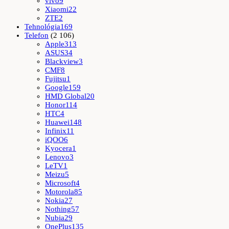
vivo
9
Xiaomi
22
ZTE
2
Tehnológia
169
Telefon
(2 106)
Apple
313
ASUS
34
Blackview
3
CMF
8
Fujitsu
1
Google
159
HMD Global
20
Honor
114
HTC
4
Huawei
148
Infinix
11
iQOO
6
Kyocera
1
Lenovo
3
LeTV
1
Meizu
5
Microsoft
4
Motorola
85
Nokia
27
Nothing
57
Nubia
29
OnePlus
135