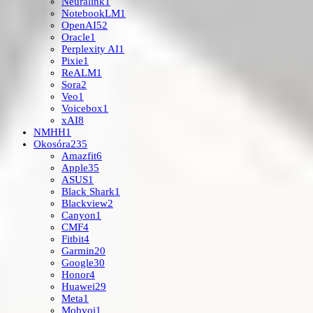
Neuralink
1
NotebookLM
1
OpenAI
52
Oracle
1
Perplexity AI
1
Pixie
1
ReALM
1
Sora
2
Veo
1
Voicebox
1
xAI
8
NMHH
1
Okosóra
235
Amazfit
6
Apple
35
ASUS
1
Black Shark
1
Blackview
2
Canyon
1
CMF
4
Fitbit
4
Garmin
20
Google
30
Honor
4
Huawei
29
Meta
1
Mobvoi
1