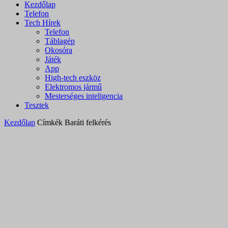
Kezdőlap
Telefon
Tech Hírek
Telefon
Táblagép
Okosóra
Játék
App
High-tech eszköz
Elektromos jármű
Mesterséges inteligencia
Tesztek
Kezdőlap
Címkék
Baráti felkérés