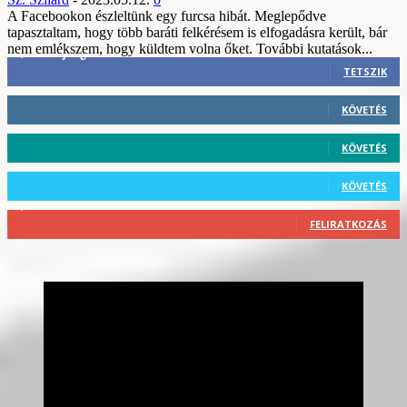
A Facebookon észleltünk egy furcsa hibát. Meglepődve
tapasztaltam, hogy több baráti felkérésem is elfogadásra került, bár
nem emlékszem, hogy küldtem volna őket. További kutatások...
3,452
Rajongók
TETSZIK
412
Követő
KÖVETÉS
59
Követő
KÖVETÉS
101
Követő
KÖVETÉS
2,589
Feliratkozó
FELIRATKOZÁS