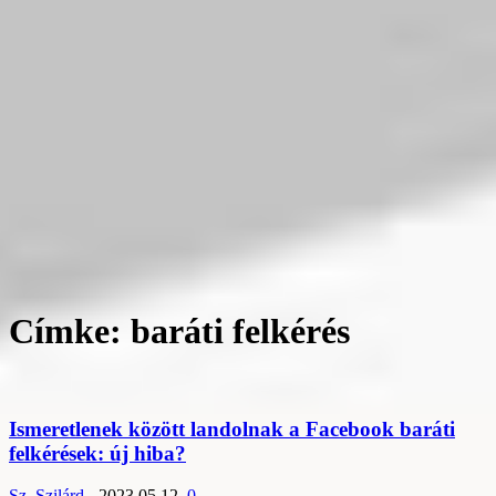
Címke: baráti felkérés
Ismeretlenek között landolnak a Facebook baráti
felkérések: új hiba?
Sz. Szilárd
-
2023.05.12.
0