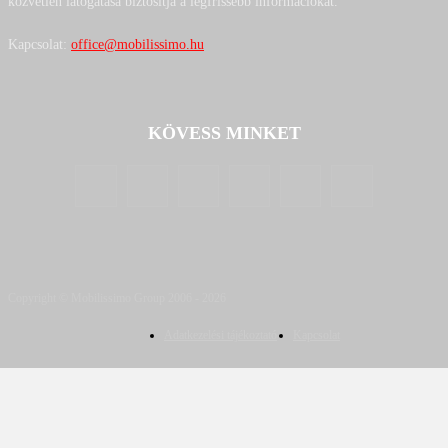
közvetlen látogatása biztosítja a legfrissebb információkat.
Kapcsolat:
office@mobilissimo.hu
KÖVESS MINKET
Copyright © Mobilissimo Group 2006 - 2026
Adatkezelési tájékoztató
Kapcsolat