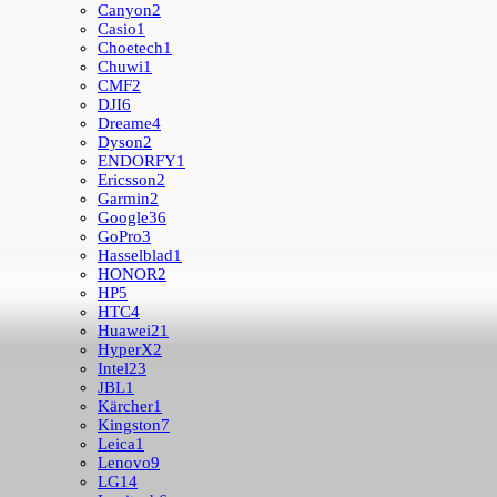
Canyon
2
Casio
1
Choetech
1
Chuwi
1
CMF
2
DJI
6
Dreame
4
Dyson
2
ENDORFY
1
Ericsson
2
Garmin
2
Google
36
GoPro
3
Hasselblad
1
HONOR
2
HP
5
HTC
4
Huawei
21
HyperX
2
Intel
23
JBL
1
Kärcher
1
Kingston
7
Leica
1
Lenovo
9
LG
14