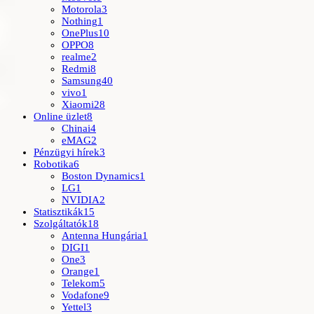
Motorola
3
Nothing
1
OnePlus
10
OPPO
8
realme
2
Redmi
8
Samsung
40
vivo
1
Xiaomi
28
Online üzlet
8
Chinai
4
eMAG
2
Pénzügyi hírek
3
Robotika
6
Boston Dynamics
1
LG
1
NVIDIA
2
Statisztikák
15
Szolgáltatók
18
Antenna Hungária
1
DIGI
1
One
3
Orange
1
Telekom
5
Vodafone
9
Yettel
3