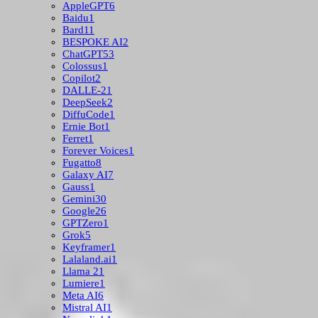
AppleGPT
6
Baidu
1
Bard
11
BESPOKE AI
2
ChatGPT
53
Colossus
1
Copilot
2
DALLE-2
1
DeepSeek
2
DiffuCode
1
Ernie Bot
1
Ferret
1
Forever Voices
1
Fugatto
8
Galaxy AI
7
Gauss
1
Gemini
30
Google
26
GPTZero
1
Grok
5
Keyframer
1
Lalaland.ai
1
Llama 2
1
Lumiere
1
Meta AI
6
Mistral AI
1