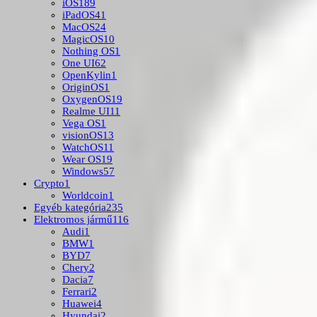
iOS
189
iPadOS
41
MacOS
24
MagicOS
10
Nothing OS
1
One UI
62
OpenKylin
1
OriginOS
1
OxygenOS
19
Realme UI
11
Vega OS
1
visionOS
13
WatchOS
11
Wear OS
19
Windows
57
Crypto
1
Worldcoin
1
Egyéb kategória
235
Elektromos jármű
116
Audi
1
BMW
1
BYD
7
Chery
2
Dacia
7
Ferrari
2
Huawei
4
Hyundai
2