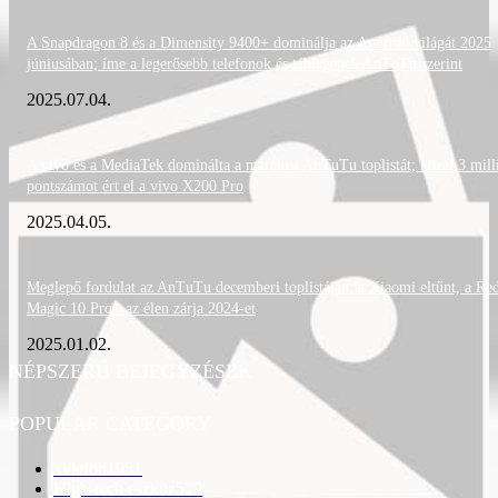
A Snapdragon 8 és a Dimensity 9400+ dominálja az Android világát 2025
júniusában; íme a legerősebb telefonok és táblagépek AnTuTu szerint
2025.07.04.
A vivo és a MediaTek dominálta a márciusi AnTuTu toplistát; közel 3 mill
pontszámot ért el a vivo X200 Pro
2025.04.05.
Meglepő fordulat az AnTuTu decemberi toplistáján: a Xiaomi eltűnt, a Re
Magic 10 Pro+ az élen zárja 2024-et
2025.01.02.
NÉPSZERŰ BEJEGYZÉSEK
POPULAR CATEGORY
Telefon
1951
High-tech eszköz
529