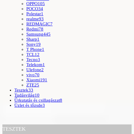
OPPO
105
POCO
34
Polestar
1
realme
93
REDMAGIC
7
Redmi
78
Samsung
445
Sharp
1
Sony
19
T Phone
1
TCL
12
Tecno
3
Telekom
1
Ulefone
2
vivo
70
Xiaomi
191
ZTE
25
Tesztek
33
Tudásvilág
10
Űrkutatás és csillagászat
8
Üzlet és tőzsde
3
TESZTEK