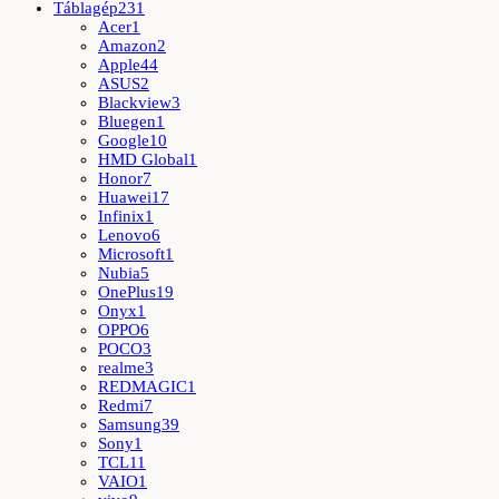
Táblagép
231
Acer
1
Amazon
2
Apple
44
ASUS
2
Blackview
3
Bluegen
1
Google
10
HMD Global
1
Honor
7
Huawei
17
Infinix
1
Lenovo
6
Microsoft
1
Nubia
5
OnePlus
19
Onyx
1
OPPO
6
POCO
3
realme
3
REDMAGIC
1
Redmi
7
Samsung
39
Sony
1
TCL
11
VAIO
1