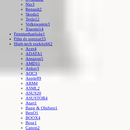
Nio
3
Renault
2
Skoda
1
Tesla
12
Volkswagen
3
Xiaomi
14
Fenntarthatóság
1
Film és sorozat
33
High-tech eszköz
662
Acer
4
ADATA
1
Amazon
5
AMD
11
Anker
3
AOC
3
Apple
89
ARM
4
ASML
2
ASUS
20
ASUSTOR
4
Atari
1
Bang & Olufsen
1
BenQ
1
BOOX
4
Bose
1
Canon
2