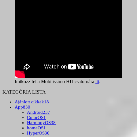
Iratkozz fel a Mobilissimo HU csatornára
itt
.
KATEGÓRIA LISTA
Ajánlott cikkek
18
App
830
Android
237
ColorOS
1
HarmonyOS
38
homeOS
1
HyperOS
30