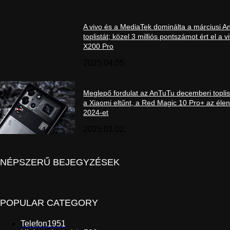
A vivo és a MediaTek dominálta a márciusi 
toplistát; közel 3 milliós pontszámot ért el a v
X200 Pro
2025.04.05.
Meglepő fordulat az AnTuTu decemberi toplis
a Xiaomi eltűnt, a Red Magic 10 Pro+ az élen
2024-et
2025.01.02.
NÉPSZERŰ BEJEGYZÉSEK
POPULAR CATEGORY
Telefon
1951