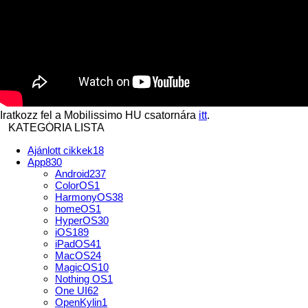
Iratkozz fel a Mobilissimo HU csatornára
itt
.
KATEGÓRIA LISTA
Ajánlott cikkek
18
App
830
Android
237
ColorOS
1
HarmonyOS
38
homeOS
1
HyperOS
30
iOS
189
iPadOS
41
MacOS
24
MagicOS
10
Nothing OS
1
One UI
62
OpenKylin
1