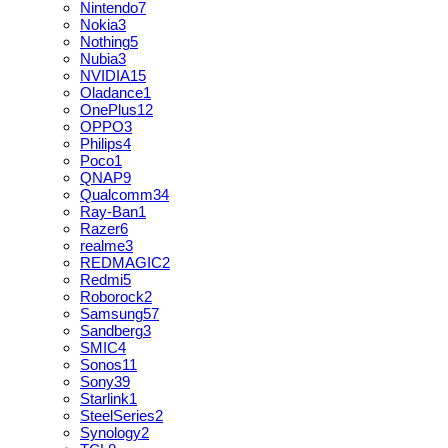
Nintendo
7
Nokia
3
Nothing
5
Nubia
3
NVIDIA
15
Oladance
1
OnePlus
12
OPPO
3
Philips
4
Poco
1
QNAP
9
Qualcomm
34
Ray-Ban
1
Razer
6
realme
3
REDMAGIC
2
Redmi
5
Roborock
2
Samsung
57
Sandberg
3
SMIC
4
Sonos
11
Sony
39
Starlink
1
SteelSeries
2
Synology
2