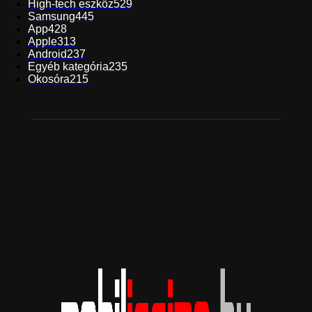
High-tech eszköz
529
Samsung
445
App
428
Apple
313
Android
237
Egyéb kategória
235
Okosóra
215