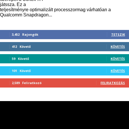
játssza. Ez a
teljesítményre optimalizált processzormag várhatóan a
Qualcomm Snapdragon...
3,452
Rajongók
TETSZIK
412
Követő
KÖVETÉS
59
Követő
KÖVETÉS
101
Követő
KÖVETÉS
2,589
Feliratkozó
FELIRATKOZÁS