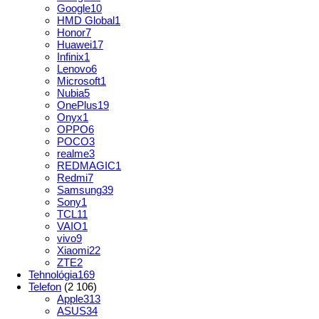
Google
10
HMD Global
1
Honor
7
Huawei
17
Infinix
1
Lenovo
6
Microsoft
1
Nubia
5
OnePlus
19
Onyx
1
OPPO
6
POCO
3
realme
3
REDMAGIC
1
Redmi
7
Samsung
39
Sony
1
TCL
11
VAIO
1
vivo
9
Xiaomi
22
ZTE
2
Tehnológia
169
Telefon
(2 106)
Apple
313
ASUS
34