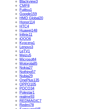
Blackview
3
CMF
8
Fujitsu
1
Google
159
HMD Global
20
Honor
114
HTC
4
Huawei
148
Infinix
11
iQOO
6
Kyocera
1
Lenovo
3
LeTV
1
Meizu
5
Microsoft
4
Motorola
85
Nokia
27
Nothing
57
Nubia
29
OnePlus
135
OPPO
105
POCO
34
Polestar
1
realme
93
REDMAGIC
7
Redmi
78
Samsung
445