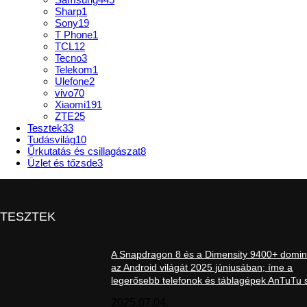
Sharp
1
Sony
19
T Phone
1
TCL
12
Tecno
3
Telekom
1
Ulefone
2
vivo
70
Xiaomi
191
ZTE
25
Tesztek
33
Tudásvilág
10
Űrkutatás és csillagászat
8
Üzlet és tőzsde
3
TESZTEK
A Snapdragon 8 és a Dimensity 9400+ domin
az Android világát 2025 júniusában; íme a
legerősebb telefonok és táblagépek AnTuTu s
2025.07.04.