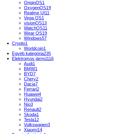
OriginOS
1
OxygenOS
19
Realme UI
11
Vega OS
1
visionOS
13
WatchOS
11
Wear OS
19
Windows
57
Crypto
1
Worldcoin
1
Egyéb kategória
235
Elektromos jármű
116
Audi
1
BMW
1
BYD
7
Chery
2
Dacia
7
Ferrari
2
Huawei
4
Hyundai
2
Nio
3
Renault
2
Skoda
1
Tesla
12
Volkswagen
3
Xiaomi
14