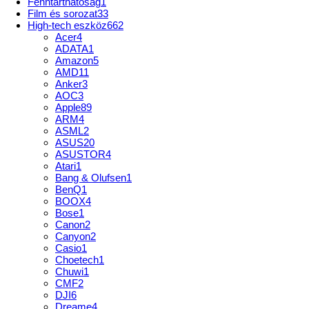
Fenntarthatóság
1
Film és sorozat
33
High-tech eszköz
662
Acer
4
ADATA
1
Amazon
5
AMD
11
Anker
3
AOC
3
Apple
89
ARM
4
ASML
2
ASUS
20
ASUSTOR
4
Atari
1
Bang & Olufsen
1
BenQ
1
BOOX
4
Bose
1
Canon
2
Canyon
2
Casio
1
Choetech
1
Chuwi
1
CMF
2
DJI
6
Dreame
4