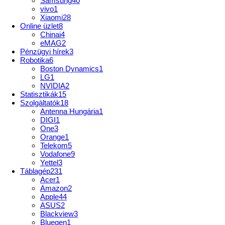
Samsung
40
vivo
1
Xiaomi
28
Online üzlet
8
Chinai
4
eMAG
2
Pénzügyi hírek
3
Robotika
6
Boston Dynamics
1
LG
1
NVIDIA
2
Statisztikák
15
Szolgáltatók
18
Antenna Hungária
1
DIGI
1
One
3
Orange
1
Telekom
5
Vodafone
9
Yettel
3
Táblagép
231
Acer
1
Amazon
2
Apple
44
ASUS
2
Blackview
3
Bluegen
1