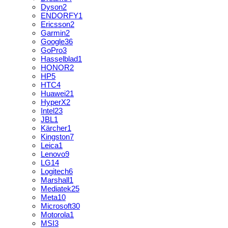
Dyson
2
ENDORFY
1
Ericsson
2
Garmin
2
Google
36
GoPro
3
Hasselblad
1
HONOR
2
HP
5
HTC
4
Huawei
21
HyperX
2
Intel
23
JBL
1
Kärcher
1
Kingston
7
Leica
1
Lenovo
9
LG
14
Logitech
6
Marshall
1
Mediatek
25
Meta
10
Microsoft
30
Motorola
1
MSI
3