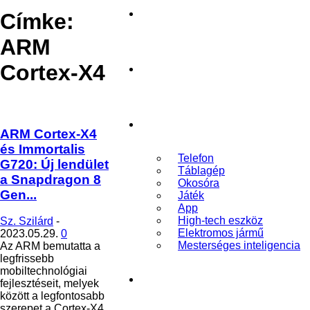
Mobilissimo.hu
Kezdőlap
Címke:
ARM
Cortex-X4
Telefon
Tech Hírek
ARM Cortex-X4
és Immortalis
Telefon
G720: Új lendület
Táblagép
a Snapdragon 8
Okosóra
Gen...
Játék
App
High-tech eszköz
Sz. Szilárd
-
Elektromos jármű
2023.05.29.
0
Mesterséges inteligencia
Az ARM bemutatta a
legfrissebb
mobiltechnológiai
Tesztek
fejlesztéseit, melyek
között a legfontosabb
szerepet a Cortex-X4