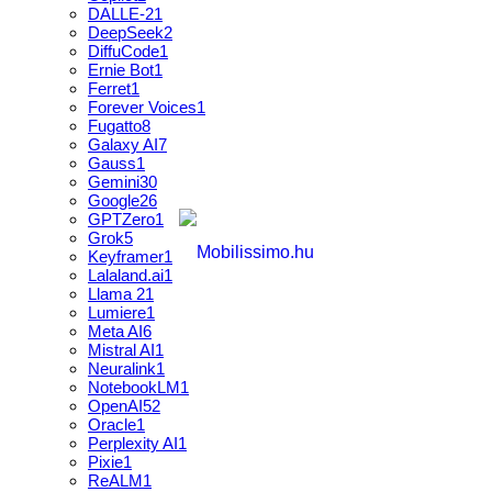
DALLE-2
1
DeepSeek
2
DiffuCode
1
Ernie Bot
1
Ferret
1
Forever Voices
1
Fugatto
8
Galaxy AI
7
Gauss
1
Gemini
30
Google
26
GPTZero
1
Grok
5
Keyframer
1
Lalaland.ai
1
Llama 2
1
Lumiere
1
Meta AI
6
Mistral AI
1
Neuralink
1
NotebookLM
1
OpenAI
52
Oracle
1
Perplexity AI
1
Pixie
1
ReALM
1