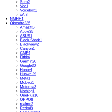
Sora
2
Veo
1
Voicebox
1
xAI
8
NMHH
1
Okosóra
235
Amazfit
6
Apple
35
ASUS
1
Black Shark
1
Blackview
2
Canyon
1
CMF
4
Fitbit
4
Garmin
20
Google
30
Honor
4
Huawei
29
Meta
1
Mobvoi
1
Motorola
3
Nothing
1
OnePlus
10
OPPO
8
realme
2
Redmi
8