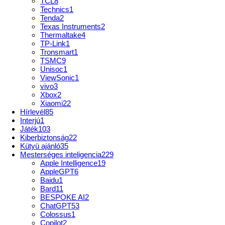
TCL
8
Technics
1
Tenda
2
Texas Instruments
2
Thermaltake
4
TP-Link
1
Tronsmart
1
TSMC
9
Unisoc
1
ViewSonic
1
vivo
3
Xbox
2
Xiaomi
22
Hírlevél
85
Interjú
1
Játék
103
Kiberbiztonság
22
Kütyü ajánló
35
Mesterséges inteligencia
229
Apple Intelligence
19
AppleGPT
6
Baidu
1
Bard
11
BESPOKE AI
2
ChatGPT
53
Colossus
1
Copilot
2