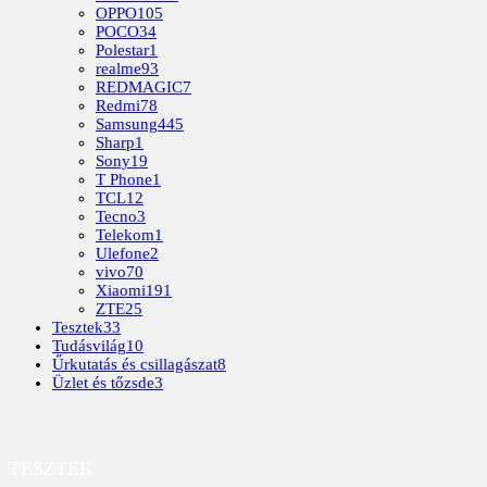
OPPO
105
POCO
34
Polestar
1
realme
93
REDMAGIC
7
Redmi
78
Samsung
445
Sharp
1
Sony
19
T Phone
1
TCL
12
Tecno
3
Telekom
1
Ulefone
2
vivo
70
Xiaomi
191
ZTE
25
Tesztek
33
Tudásvilág
10
Űrkutatás és csillagászat
8
Üzlet és tőzsde
3
TESZTEK