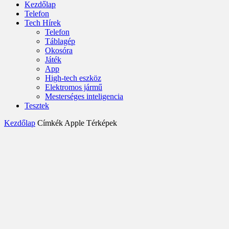
Kezdőlap
Telefon
Tech Hírek
Telefon
Táblagép
Okosóra
Játék
App
High-tech eszköz
Elektromos jármű
Mesterséges inteligencia
Tesztek
Kezdőlap
Címkék
Apple Térképek