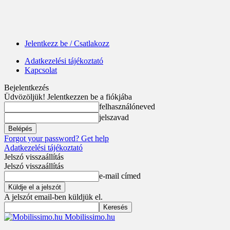
Jelentkezz be / Csatlakozz
Adatkezelési tájékoztató
Kapcsolat
Bejelentkezés
Üdvözöljük! Jelentkezzen be a fiókjába
felhasználóneved
jelszavad
Forgot your password? Get help
Adatkezelési tájékoztató
Jelszó visszaállítás
Jelszó visszaállítás
e-mail címed
A jelszót email-ben küldjük el.
Mobilissimo.hu