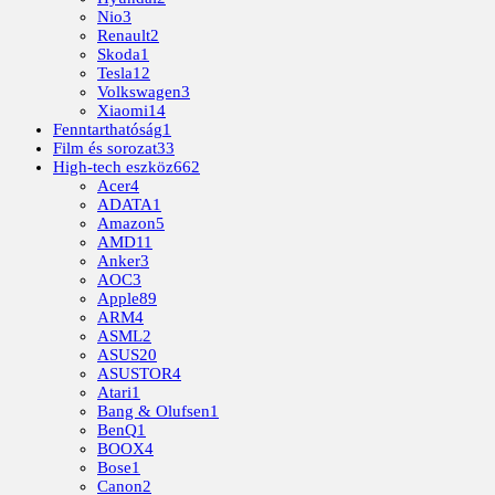
Nio
3
Renault
2
Skoda
1
Tesla
12
Volkswagen
3
Xiaomi
14
Fenntarthatóság
1
Film és sorozat
33
High-tech eszköz
662
Acer
4
ADATA
1
Amazon
5
AMD
11
Anker
3
AOC
3
Apple
89
ARM
4
ASML
2
ASUS
20
ASUSTOR
4
Atari
1
Bang & Olufsen
1
BenQ
1
BOOX
4
Bose
1
Canon
2