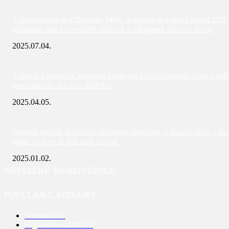
A Snapdragon 8 és a Dimensity 9400+ dominálja az Android világát 2025
júniusában; íme a legerősebb telefonok és táblagépek AnTuTu szerint
2025.07.04.
A vivo és a MediaTek dominálta a márciusi AnTuTu toplistát; közel 3 mill
pontszámot ért el a vivo X200 Pro
2025.04.05.
Meglepő fordulat az AnTuTu decemberi toplistáján: a Xiaomi eltűnt, a Re
Magic 10 Pro+ az élen zárja 2024-et
2025.01.02.
NÉPSZERŰ BEJEGYZÉSEK
POPULAR CATEGORY
Telefon
1951
High-tech eszköz
529