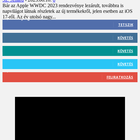
Bár az Apple WWDC 2023 rendezvénye lezárult, továbbra is
napvilágot látnak részletek az új termékekről, jelen esetben az iOS
17-ről. Az év utolsó nagy...
3,452
Rajongók
TETSZIK
412
Követő
KÖVETÉS
59
Követő
KÖVETÉS
101
Követő
KÖVETÉS
2,589
Feliratkozó
FELIRATKOZÁS