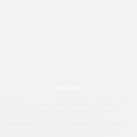
RÓLUNK
Mobilissimo.hu egy magyar technológiai hírportál, amely főként mobil
eszközökre, például okostelefonokra, táblagépekre és kapcsolódó
kiegészítőkre összpontosít. Az oldal értékeléseket, híreket,
összehasonlításokat és tippeket nyújt a mobiltechnológiával foglalkozó
fogyasztóknak. Mivel az oldal tartalma folyamatosan frissül, ennek a