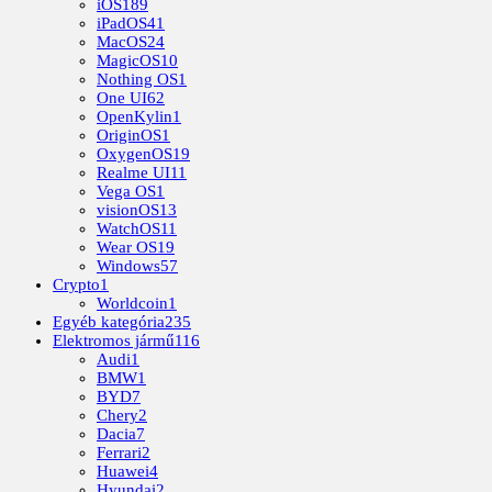
iOS
189
iPadOS
41
MacOS
24
MagicOS
10
Nothing OS
1
One UI
62
OpenKylin
1
OriginOS
1
OxygenOS
19
Realme UI
11
Vega OS
1
visionOS
13
WatchOS
11
Wear OS
19
Windows
57
Crypto
1
Worldcoin
1
Egyéb kategória
235
Elektromos jármű
116
Audi
1
BMW
1
BYD
7
Chery
2
Dacia
7
Ferrari
2
Huawei
4
Hyundai
2