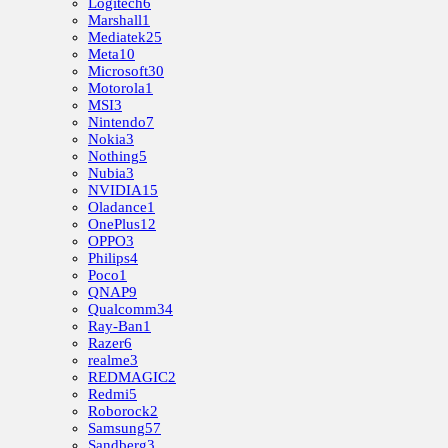
Logitech
6
Marshall
1
Mediatek
25
Meta
10
Microsoft
30
Motorola
1
MSI
3
Nintendo
7
Nokia
3
Nothing
5
Nubia
3
NVIDIA
15
Oladance
1
OnePlus
12
OPPO
3
Philips
4
Poco
1
QNAP
9
Qualcomm
34
Ray-Ban
1
Razer
6
realme
3
REDMAGIC
2
Redmi
5
Roborock
2
Samsung
57
Sandberg
3