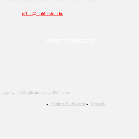
közvetlen látogatása biztosítja a legfrissebb információkat.
Kapcsolat:
office@mobilissimo.hu
KÖVESS MINKET
Copyright © Mobilissimo Group 2006 - 2026
Adatkezelési tájékoztató
Kapcsolat