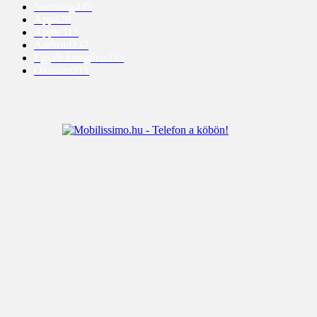
Samsung
445
App
428
Apple
313
Android
237
Egyéb kategória
235
Okosóra
215