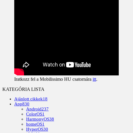
Iratkozz fel a Mobilissimo HU csatornára
itt
.
KATEGÓRIA LISTA
Ajánlott cikkek
18
App
830
Android
237
ColorOS
1
HarmonyOS
38
homeOS
1
HyperOS
30