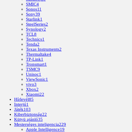
SMIC
4
Sonos
11
Sony
39
Starlink
1
SteelSeries
2
Synology
2
TCL
8
Technics
1
Tenda
2
Texas Instruments
2
Thermaltake
4
TP-Link
1
Tronsmart
1
TSMC
9
Unisoc
1
ViewSonic
1
vivo
3
Xbox
2
Xiaomi
22
Hírlevél
85
Interjú
1
Játék
103
Kiberbiztonság
22
Kütyü ajánló
35
Mesterséges inteligencia
229
Apple Intelligence
19