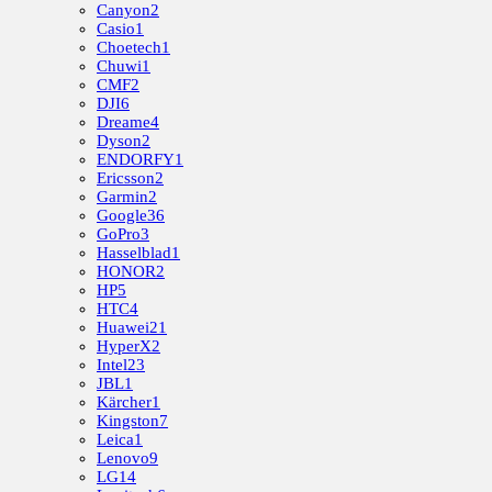
Canyon
2
Casio
1
Choetech
1
Chuwi
1
CMF
2
DJI
6
Dreame
4
Dyson
2
ENDORFY
1
Ericsson
2
Garmin
2
Google
36
GoPro
3
Hasselblad
1
HONOR
2
HP
5
HTC
4
Huawei
21
HyperX
2
Intel
23
JBL
1
Kärcher
1
Kingston
7
Leica
1
Lenovo
9
LG
14