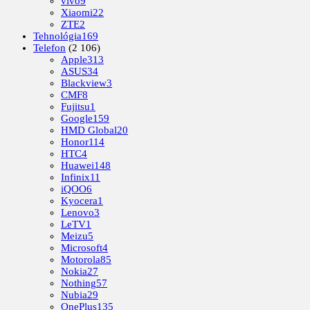
vivo
9
Xiaomi
22
ZTE
2
Tehnológia
169
Telefon
(2 106)
Apple
313
ASUS
34
Blackview
3
CMF
8
Fujitsu
1
Google
159
HMD Global
20
Honor
114
HTC
4
Huawei
148
Infinix
11
iQOO
6
Kyocera
1
Lenovo
3
LeTV
1
Meizu
5
Microsoft
4
Motorola
85
Nokia
27
Nothing
57
Nubia
29
OnePlus
135