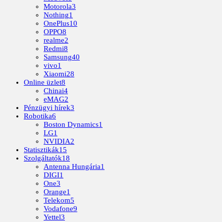
Motorola
3
Nothing
1
OnePlus
10
OPPO
8
realme
2
Redmi
8
Samsung
40
vivo
1
Xiaomi
28
Online üzlet
8
Chinai
4
eMAG
2
Pénzügyi hírek
3
Robotika
6
Boston Dynamics
1
LG
1
NVIDIA
2
Statisztikák
15
Szolgáltatók
18
Antenna Hungária
1
DIGI
1
One
3
Orange
1
Telekom
5
Vodafone
9
Yettel
3