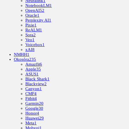
Neuralink
1
NotebookLM
1
OpenAI
52
Oracle
1
Perplexity AI
1
Pixie
1
ReALM
1
Sora
2
Veo
1
Voicebox
1
xAI
8
NMHH
1
Okosóra
235
Amazfit
6
Apple
35
ASUS
1
Black Shark
1
Blackview
2
Canyon
1
CMF
4
Fitbit
4
Garmin
20
Google
30
Honor
4
Huawei
29
Meta
1
Mobvoi
1