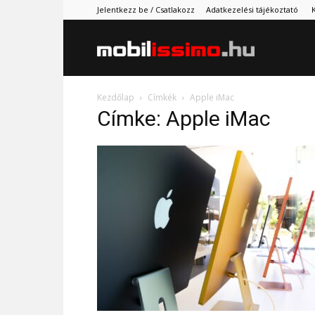
Jelentkezz be / Csatlakozz
Adatkezelési tájékoztató
Mobilissimo.
Kezdőlap
Címkék
Apple iMac
Címke: Apple iMac