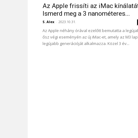
Az Apple frissíti az iMac kínálatát
Ismerd meg a 3 nanométeres...
S. Alex
-
2023.10.31.
Az Apple néhány órával ezelőtt bemutatta a legúj
ősz végi eseményén az új iMac-et, amely az M3 la
legújabb generációját alkalmazza. Közel 3 év...