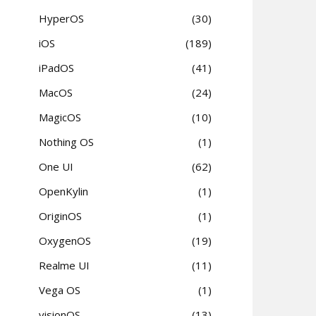
HyperOS
30
iOS
189
iPadOS
41
MacOS
24
MagicOS
10
Nothing OS
1
One UI
62
OpenKylin
1
OriginOS
1
OxygenOS
19
Realme UI
11
Vega OS
1
visionOS
13