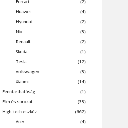
Ferrari
2
Huawei
4
Hyundai
2
Nio
3
Renault
2
Skoda
1
Tesla
12
Volkswagen
3
Xiaomi
14
Fenntarthatóság
1
Film és sorozat
33
High-tech eszköz
662
Acer
4