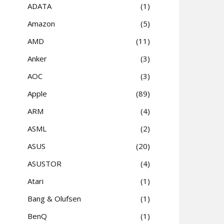
ADATA
1
Amazon
5
AMD
11
Anker
3
AOC
3
Apple
89
ARM
4
ASML
2
ASUS
20
ASUSTOR
4
Atari
1
Bang & Olufsen
1
BenQ
1