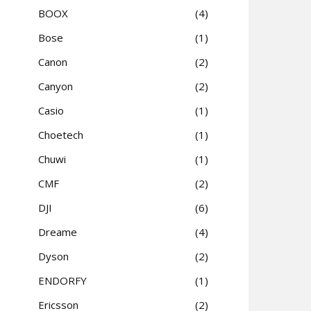
BOOX
4
Bose
1
Canon
2
Canyon
2
Casio
1
Choetech
1
Chuwi
1
CMF
2
DJI
6
Dreame
4
Dyson
2
ENDORFY
1
Ericsson
2