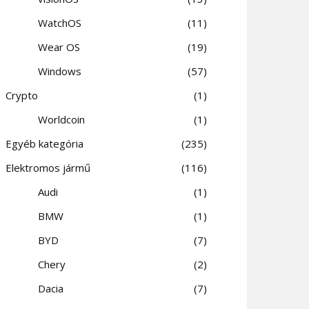
WatchOS
11
Wear OS
19
Windows
57
Crypto
1
Worldcoin
1
Egyéb kategória
235
Elektromos jármű
116
Audi
1
BMW
1
BYD
7
Chery
2
Dacia
7