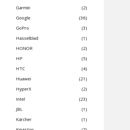
Garmin
2
Google
36
GoPro
3
Hasselblad
1
HONOR
2
HP
5
HTC
4
Huawei
21
HyperX
2
Intel
23
JBL
1
Kärcher
1
Kingston
7