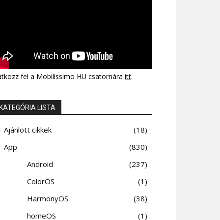
atkozz fel a Mobilissimo HU csatornára
itt
.
KATEGÓRIA LISTA
Ajánlott cikkek
18
App
830
Android
237
ColorOS
1
HarmonyOS
38
homeOS
1