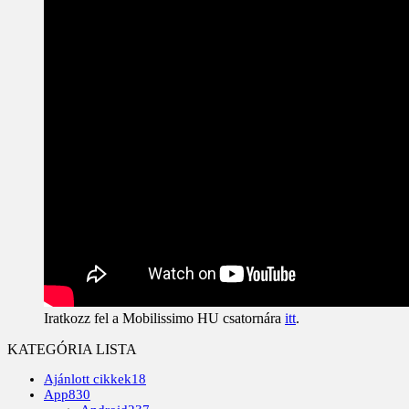
Iratkozz fel a Mobilissimo HU csatornára
itt
.
KATEGÓRIA LISTA
Ajánlott cikkek
18
App
830