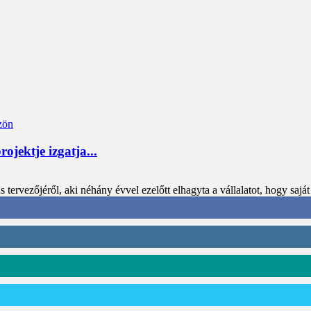
jektje izgatja...
ervezőjéről, aki néhány évvel ezelőtt elhagyta a vállalatot, hogy saját 