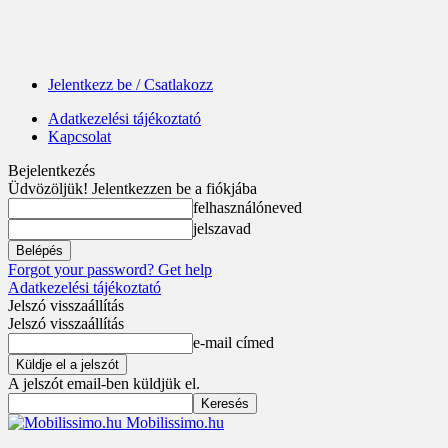
Jelentkezz be / Csatlakozz
Adatkezelési tájékoztató
Kapcsolat
Bejelentkezés
Üdvözöljük! Jelentkezzen be a fiókjába
felhasználóneved
jelszavad
Forgot your password? Get help
Adatkezelési tájékoztató
Jelszó visszaállítás
Jelszó visszaállítás
e-mail címed
A jelszót email-ben küldjük el.
Mobilissimo.hu