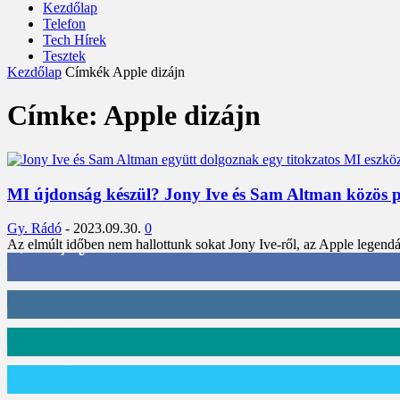
Kezdőlap
Telefon
Tech Hírek
Tesztek
Kezdőlap
Címkék
Apple dizájn
Címke: Apple dizájn
MI újdonság készül? Jony Ive és Sam Altman közös pro
Gy. Rádó
-
2023.09.30.
0
Az elmúlt időben nem hallottunk sokat Jony Ive-ről, az Apple legendás t
3,452
Rajongók
412
Követő
59
Követő
101
Követő
2,589
Feliratkozó