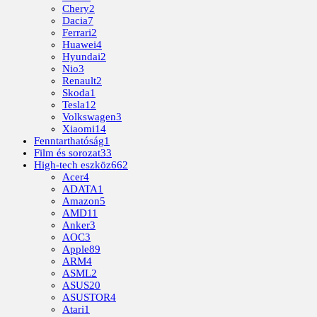
Chery
2
Dacia
7
Ferrari
2
Huawei
4
Hyundai
2
Nio
3
Renault
2
Skoda
1
Tesla
12
Volkswagen
3
Xiaomi
14
Fenntarthatóság
1
Film és sorozat
33
High-tech eszköz
662
Acer
4
ADATA
1
Amazon
5
AMD
11
Anker
3
AOC
3
Apple
89
ARM
4
ASML
2
ASUS
20
ASUSTOR
4
Atari
1