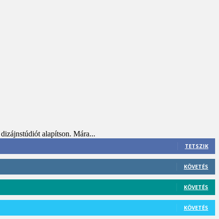
dizájnstúdiót alapítson. Mára...
TETSZIK
KÖVETÉS
KÖVETÉS
KÖVETÉS