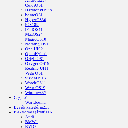
Android
237
ColorOS
1
HarmonyOS
38
homeOS
1
HyperOS
30
iOS
189
iPadOS
41
MacOS
24
MagicOS
10
Nothing OS
1
One UI
62
OpenKylin
1
OriginOS
1
OxygenOS
19
Realme UI
11
Vega OS
1
visionOS
13
WatchOS
11
Wear OS
19
Windows
57
Crypto
1
Worldcoin
1
Egyéb kategória
235
Elektromos jármű
116
Audi
1
BMW
1
BYD
7