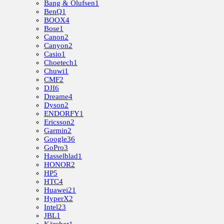
Bang & Olufsen
1
BenQ
1
BOOX
4
Bose
1
Canon
2
Canyon
2
Casio
1
Choetech
1
Chuwi
1
CMF
2
DJI
6
Dreame
4
Dyson
2
ENDORFY
1
Ericsson
2
Garmin
2
Google
36
GoPro
3
Hasselblad
1
HONOR
2
HP
5
HTC
4
Huawei
21
HyperX
2
Intel
23
JBL
1