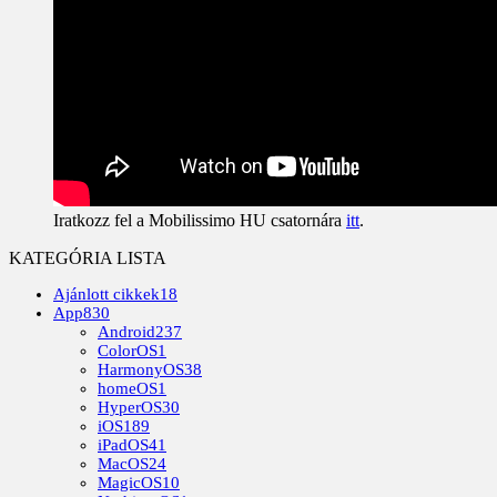
Iratkozz fel a Mobilissimo HU csatornára
itt
.
KATEGÓRIA LISTA
Ajánlott cikkek
18
App
830
Android
237
ColorOS
1
HarmonyOS
38
homeOS
1
HyperOS
30
iOS
189
iPadOS
41
MacOS
24
MagicOS
10