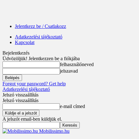
Jelentkezz be / Csatlakozz
Adatkezelési tájékoztató
Kapcsolat
Bejelentkezés
Üdvözöljük! Jelentkezzen be a fiókjába
felhasználóneved
jelszavad
Forgot your password? Get help
Adatkezelési tájékoztató
Jelszó visszaállítás
Jelszó visszaállítás
e-mail címed
A jelszót email-ben küldjük el.
Mobilissimo.hu