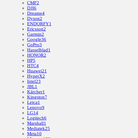
CMF
2
DJI
6
Dreame
4
Dyson
2
ENDORFY
1
Ericsson
2
Garmin
2
Google
36
GoPro
3
Hasselblad
1
HONOR
2
HP
5
HTC
4
Huawei
21
HyperX
2
Intel
23
JBL
1
Kärcher
1
Kingston
7
Leica
1
Lenovo
9
LG
14
Logitech
6
Marshall
1
Mediatek
25
Meta
10