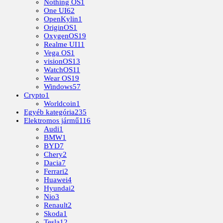
Nothing OS
1
One UI
62
OpenKylin
1
OriginOS
1
OxygenOS
19
Realme UI
11
Vega OS
1
visionOS
13
WatchOS
11
Wear OS
19
Windows
57
Crypto
1
Worldcoin
1
Egyéb kategória
235
Elektromos jármű
116
Audi
1
BMW
1
BYD
7
Chery
2
Dacia
7
Ferrari
2
Huawei
4
Hyundai
2
Nio
3
Renault
2
Skoda
1
Tesla
12