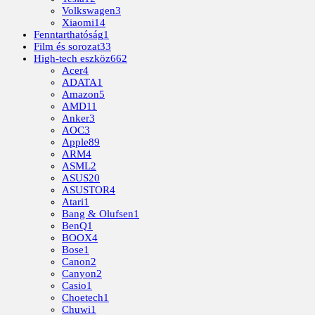
Volkswagen
3
Xiaomi
14
Fenntarthatóság
1
Film és sorozat
33
High-tech eszköz
662
Acer
4
ADATA
1
Amazon
5
AMD
11
Anker
3
AOC
3
Apple
89
ARM
4
ASML
2
ASUS
20
ASUSTOR
4
Atari
1
Bang & Olufsen
1
BenQ
1
BOOX
4
Bose
1
Canon
2
Canyon
2
Casio
1
Choetech
1
Chuwi
1