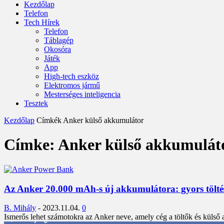
Kezdőlap
Telefon
Tech Hírek
Telefon
Táblagép
Okosóra
Játék
App
High-tech eszköz
Elektromos jármű
Mesterséges inteligencia
Tesztek
Kezdőlap
Címkék
Anker külső akkumulátor
Címke: Anker külső akkumulát
Az Anker 20.000 mAh-s új akkumulátora: gyors töltést 
B. Mihály
-
2023.11.04.
0
Ismerős lehet számotokra az Anker neve, amely cég a töltők és külső 
3,452
Rajongók