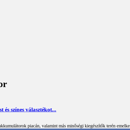
or
és színes választékot...
akkumulátorok piacán, valamint más minőségi kiegészítők terén emelked