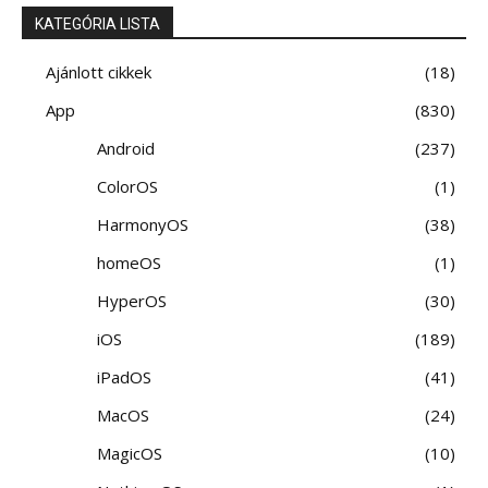
KATEGÓRIA LISTA
Ajánlott cikkek
18
App
830
Android
237
ColorOS
1
HarmonyOS
38
homeOS
1
HyperOS
30
iOS
189
iPadOS
41
MacOS
24
MagicOS
10