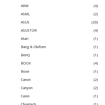
ARM
4
ASML
2
ASUS
20
ASUSTOR
4
Atari
1
Bang & Olufsen
1
BenQ
1
BOOX
4
Bose
1
Canon
2
Canyon
2
Casio
1
Choetech
1