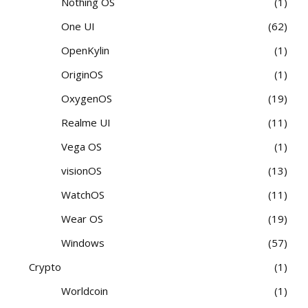
Nothing OS
1
One UI
62
OpenKylin
1
OriginOS
1
OxygenOS
19
Realme UI
11
Vega OS
1
visionOS
13
WatchOS
11
Wear OS
19
Windows
57
Crypto
1
Worldcoin
1