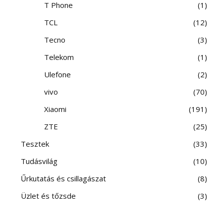
T Phone
1
TCL
12
Tecno
3
Telekom
1
Ulefone
2
vivo
70
Xiaomi
191
ZTE
25
Tesztek
33
Tudásvilág
10
Űrkutatás és csillagászat
8
Üzlet és tőzsde
3