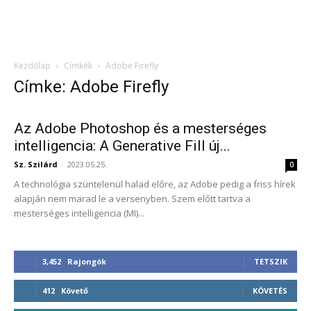
Kezdőlap
Címkék
Adobe Firefly
Címke: Adobe Firefly
Az Adobe Photoshop és a mesterséges
intelligencia: A Generative Fill új...
Sz. Szilárd
-
2023.05.25.
0
A technológia szüntelenül halad előre, az Adobe pedig a friss hírek
alapján nem marad le a versenyben. Szem előtt tartva a
mesterséges intelligencia (MI)...
3,452
Rajongók
TETSZIK
412
Követő
KÖVETÉS