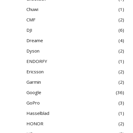
Chuwi
1
CMF
2
DJI
6
Dreame
4
Dyson
2
ENDORFY
1
Ericsson
2
Garmin
2
Google
36
GoPro
3
Hasselblad
1
HONOR
2