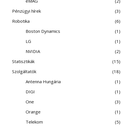
eMAG
2
Pénzügyi hírek
3
Robotika
6
Boston Dynamics
1
LG
1
NVIDIA
2
Statisztikák
15
Szolgáltatók
18
Antenna Hungária
1
DIGI
1
One
3
Orange
1
Telekom
5