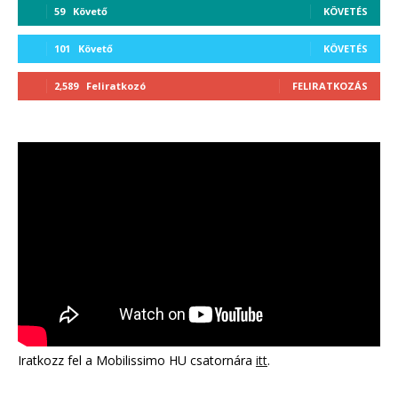
59
Követő
KÖVETÉS
101
Követő
KÖVETÉS
2,589
Feliratkozó
FELIRATKOZÁS
Iratkozz fel a Mobilissimo HU csatornára
itt
.