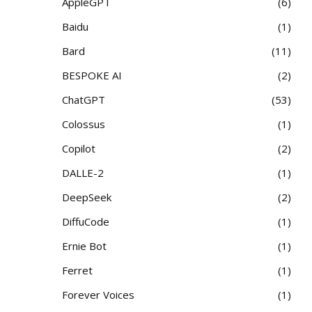
AppleGPT
6
Baidu
1
Bard
11
BESPOKE AI
2
ChatGPT
53
Colossus
1
Copilot
2
DALLE-2
1
DeepSeek
2
DiffuCode
1
Ernie Bot
1
Ferret
1
Forever Voices
1