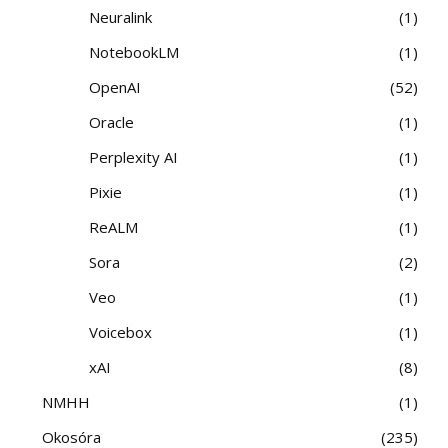
Neuralink
1
NotebookLM
1
OpenAI
52
Oracle
1
Perplexity AI
1
Pixie
1
ReALM
1
Sora
2
Veo
1
Voicebox
1
xAI
8
NMHH
1
Okosóra
235