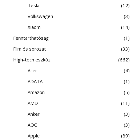
Tesla
12
Volkswagen
3
Xiaomi
14
Fenntarthatóság
1
Film és sorozat
33
High-tech eszköz
662
Acer
4
ADATA
1
Amazon
5
AMD
11
Anker
3
AOC
3
Apple
89