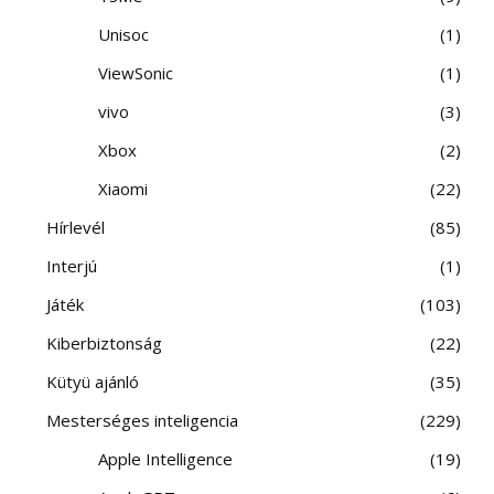
Unisoc
1
ViewSonic
1
vivo
3
Xbox
2
Xiaomi
22
Hírlevél
85
Interjú
1
Játék
103
Kiberbiztonság
22
Kütyü ajánló
35
Mesterséges inteligencia
229
Apple Intelligence
19