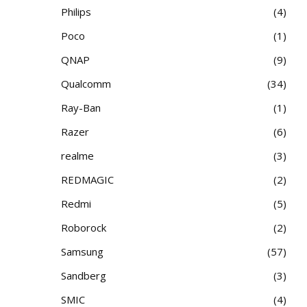
Philips
4
Poco
1
QNAP
9
Qualcomm
34
Ray-Ban
1
Razer
6
realme
3
REDMAGIC
2
Redmi
5
Roborock
2
Samsung
57
Sandberg
3
SMIC
4