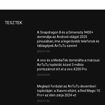
TESZTEK
A Snapdragon 8 és a Dimensity 9400+
dominálja az Android világát 2025
júniusában; íme a legerősebb telefonok és
táblagépek AnTuTu szerint
2025.07.04.
A vivo és a MediaTek dominálta a márciusi
AnTuTu toplistát; közel 3 milliós
pontszámot ért el a vivo X200 Pro
2025.04.05.
Meglepő fordulat az AnTuTu decemberi
toplistáján: a Xiaomi eltűnt, a Red Magic 10
Pro+ az élen zárja 2024-et
2025.01.02.