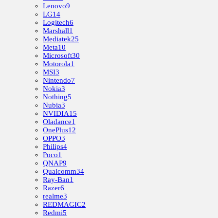
Lenovo
9
LG
14
Logitech
6
Marshall
1
Mediatek
25
Meta
10
Microsoft
30
Motorola
1
MSI
3
Nintendo
7
Nokia
3
Nothing
5
Nubia
3
NVIDIA
15
Oladance
1
OnePlus
12
OPPO
3
Philips
4
Poco
1
QNAP
9
Qualcomm
34
Ray-Ban
1
Razer
6
realme
3
REDMAGIC
2
Redmi
5