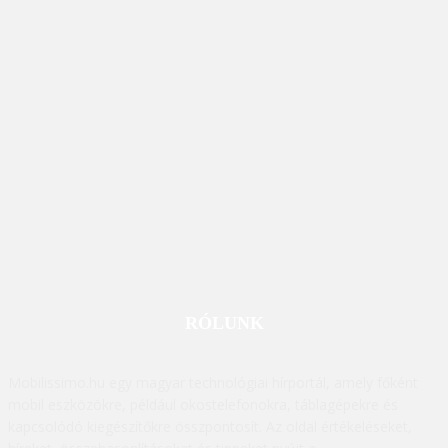
RÓLUNK
Mobilissimo.hu egy magyar technológiai hírportál, amely főként
mobil eszközökre, például okostelefonokra, táblagépekre és
kapcsolódó kiegészítőkre összpontosít. Az oldal értékeléseket,