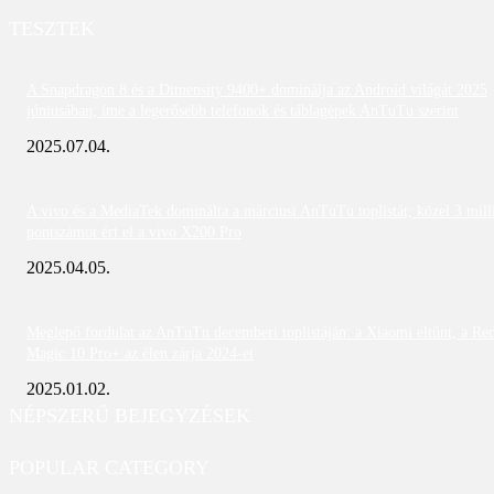
TESZTEK
A Snapdragon 8 és a Dimensity 9400+ dominálja az Android világát 2025
júniusában; íme a legerősebb telefonok és táblagépek AnTuTu szerint
2025.07.04.
A vivo és a MediaTek dominálta a márciusi AnTuTu toplistát; közel 3 mill
pontszámot ért el a vivo X200 Pro
2025.04.05.
Meglepő fordulat az AnTuTu decemberi toplistáján: a Xiaomi eltűnt, a Re
Magic 10 Pro+ az élen zárja 2024-et
2025.01.02.
NÉPSZERŰ BEJEGYZÉSEK
POPULAR CATEGORY