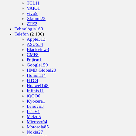
TCL
11
VAIO
1
vivo
9
Xiaomi
22
ZTE
2
Tehnológia
169
Telefon
(2 106)
Apple
313
ASUS
34
Blackview
3
CMF
8
Fujitsu
1
Google
159
HMD Global
20
Honor
114
HTC
4
Huawei
148
Infinix
11
iQOO
6
Kyocera
1
Lenovo
3
LeTV
1
Meizu
5
Microsoft
4
Motorola
85
Nokia
27