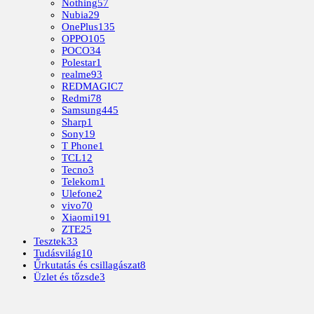
Nothing
57
Nubia
29
OnePlus
135
OPPO
105
POCO
34
Polestar
1
realme
93
REDMAGIC
7
Redmi
78
Samsung
445
Sharp
1
Sony
19
T Phone
1
TCL
12
Tecno
3
Telekom
1
Ulefone
2
vivo
70
Xiaomi
191
ZTE
25
Tesztek
33
Tudásvilág
10
Űrkutatás és csillagászat
8
Üzlet és tőzsde
3