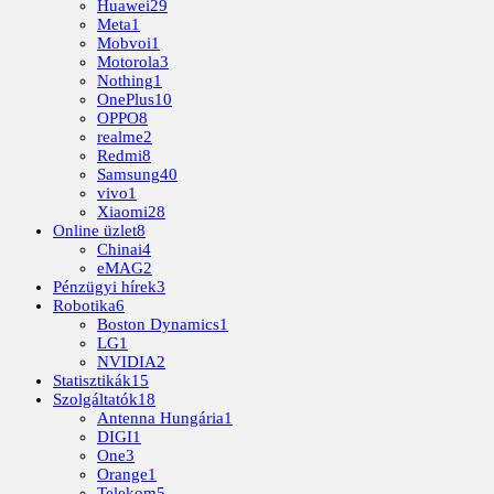
Huawei
29
Meta
1
Mobvoi
1
Motorola
3
Nothing
1
OnePlus
10
OPPO
8
realme
2
Redmi
8
Samsung
40
vivo
1
Xiaomi
28
Online üzlet
8
Chinai
4
eMAG
2
Pénzügyi hírek
3
Robotika
6
Boston Dynamics
1
LG
1
NVIDIA
2
Statisztikák
15
Szolgáltatók
18
Antenna Hungária
1
DIGI
1
One
3
Orange
1
Telekom
5