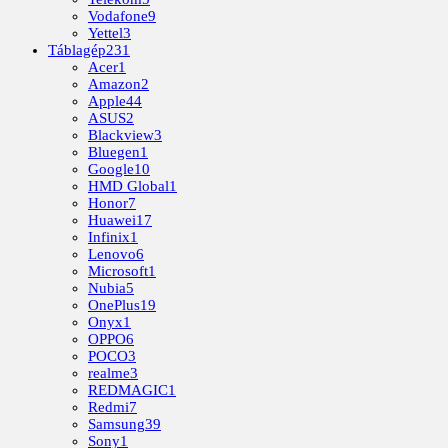
Vodafone
9
Yettel
3
Táblagép
231
Acer
1
Amazon
2
Apple
44
ASUS
2
Blackview
3
Bluegen
1
Google
10
HMD Global
1
Honor
7
Huawei
17
Infinix
1
Lenovo
6
Microsoft
1
Nubia
5
OnePlus
19
Onyx
1
OPPO
6
POCO
3
realme
3
REDMAGIC
1
Redmi
7
Samsung
39
Sony
1