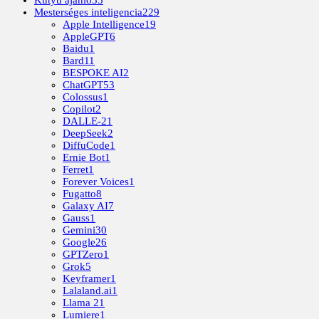
Kütyü ajánló
35
Mesterséges inteligencia
229
Apple Intelligence
19
AppleGPT
6
Baidu
1
Bard
11
BESPOKE AI
2
ChatGPT
53
Colossus
1
Copilot
2
DALLE-2
1
DeepSeek
2
DiffuCode
1
Ernie Bot
1
Ferret
1
Forever Voices
1
Fugatto
8
Galaxy AI
7
Gauss
1
Gemini
30
Google
26
GPTZero
1
Grok
5
Keyframer
1
Lalaland.ai
1
Llama 2
1
Lumiere
1