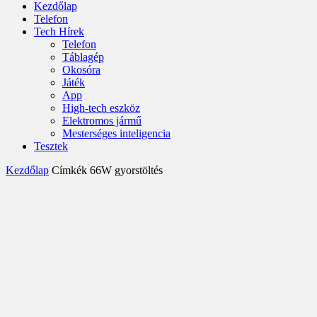
Kezdőlap
Telefon
Tech Hírek
Telefon
Táblagép
Okosóra
Játék
App
High-tech eszköz
Elektromos jármű
Mesterséges inteligencia
Tesztek
Kezdőlap
Címkék
66W gyorstöltés