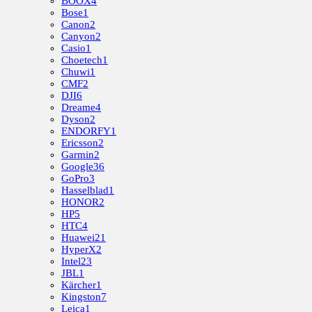
BOOX
4
Bose
1
Canon
2
Canyon
2
Casio
1
Choetech
1
Chuwi
1
CMF
2
DJI
6
Dreame
4
Dyson
2
ENDORFY
1
Ericsson
2
Garmin
2
Google
36
GoPro
3
Hasselblad
1
HONOR
2
HP
5
HTC
4
Huawei
21
HyperX
2
Intel
23
JBL
1
Kärcher
1
Kingston
7
Leica
1