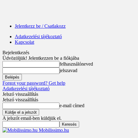
Jelentkezz be / Csatlakozz
Adatkezelési tájékoztató
Kapcsolat
Bejelentkezés
Üdvözöljük! Jelentkezzen be a fiókjába
felhasználóneved
jelszavad
Forgot your password? Get help
Adatkezelési tájékoztató
Jelszó visszaállítás
Jelszó visszaállítás
e-mail címed
A jelszót email-ben küldjük el.
Mobilissimo.hu