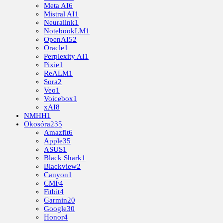
Meta AI
6
Mistral AI
1
Neuralink
1
NotebookLM
1
OpenAI
52
Oracle
1
Perplexity AI
1
Pixie
1
ReALM
1
Sora
2
Veo
1
Voicebox
1
xAI
8
NMHH
1
Okosóra
235
Amazfit
6
Apple
35
ASUS
1
Black Shark
1
Blackview
2
Canyon
1
CMF
4
Fitbit
4
Garmin
20
Google
30
Honor
4