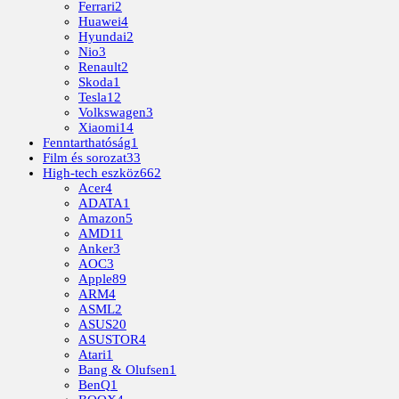
Ferrari
2
Huawei
4
Hyundai
2
Nio
3
Renault
2
Skoda
1
Tesla
12
Volkswagen
3
Xiaomi
14
Fenntarthatóság
1
Film és sorozat
33
High-tech eszköz
662
Acer
4
ADATA
1
Amazon
5
AMD
11
Anker
3
AOC
3
Apple
89
ARM
4
ASML
2
ASUS
20
ASUSTOR
4
Atari
1
Bang & Olufsen
1
BenQ
1