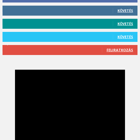
412
Követő
KÖVETÉS
59
Követő
KÖVETÉS
101
Követő
KÖVETÉS
2,589
Feliratkozó
FELIRATKOZÁS