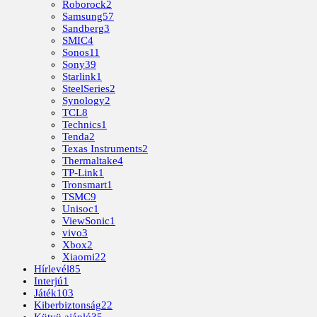
Roborock
2
Samsung
57
Sandberg
3
SMIC
4
Sonos
11
Sony
39
Starlink
1
SteelSeries
2
Synology
2
TCL
8
Technics
1
Tenda
2
Texas Instruments
2
Thermaltake
4
TP-Link
1
Tronsmart
1
TSMC
9
Unisoc
1
ViewSonic
1
vivo
3
Xbox
2
Xiaomi
22
Hírlevél
85
Interjú
1
Játék
103
Kiberbiztonság
22