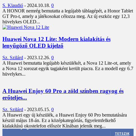
S. Klaudió
-
2024.10.18.
0
A HONOR nemrég bemutatta a legújabb táblagépét, a Honor Tablet
GT Pro-t, amely a játékosokat célozza meg. Az új eszköz egy 12,3
hüvelykes OLED...
Huawei Nova 12 Lite: Modern kialakítás és
lenyűgöző OLED kijelző
Sz. Szilárd
-
2023.12.26.
0
A Huawei bemutatta legújabb készülékét, a Nova 12 Lite-ot, amely
a Nova 12 sorozat egyik tagjaként került piacra. Ez a modell egy 6.7
hüvelykes...
A Huawei Enjoy 60 Pro a zöld színben ragyog és
erőteljes...
Sz. Szilárd
-
2023.05.15.
0
A Huawei egy új készülék, a Huawei Enjoy 60 Pro bemutatására
készül május 18-án. Ez a középkategóriás, figyelemfelkeltő
kialakítású okostelefon először Kínában jelenik meg...
3,452
Rajongók
TETSZIK