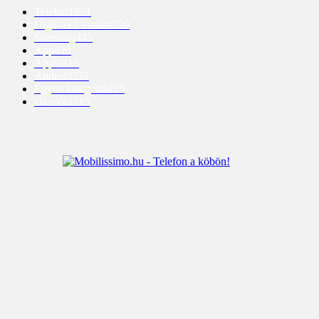
Telefon
1951
High-tech eszköz
529
Samsung
445
App
428
Apple
313
Android
237
Egyéb kategória
235
Okosóra
215