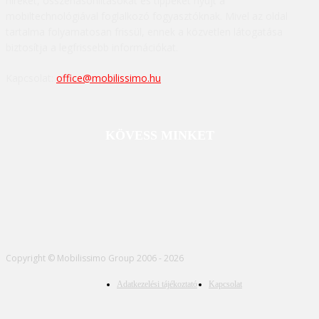
híreket, összehasonlításokat és tippeket nyújt a
mobiltechnológiával foglalkozó fogyasztóknak. Mivel az oldal
tartalma folyamatosan frissül, ennek a közvetlen látogatása
biztosítja a legfrissebb információkat.
Kapcsolat:
office@mobilissimo.hu
KÖVESS MINKET
Copyright © Mobilissimo Group 2006 - 2026
Adatkezelési tájékoztató
Kapcsolat