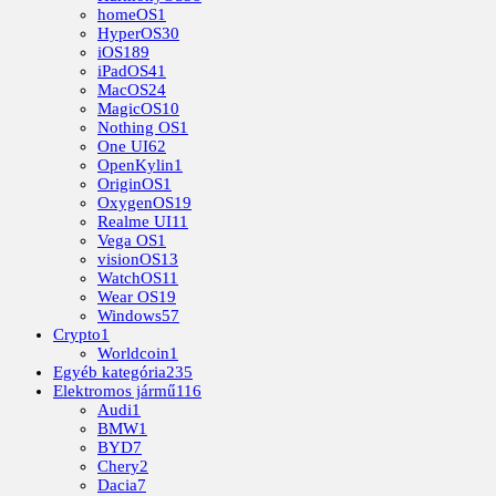
homeOS
1
HyperOS
30
iOS
189
iPadOS
41
MacOS
24
MagicOS
10
Nothing OS
1
One UI
62
OpenKylin
1
OriginOS
1
OxygenOS
19
Realme UI
11
Vega OS
1
visionOS
13
WatchOS
11
Wear OS
19
Windows
57
Crypto
1
Worldcoin
1
Egyéb kategória
235
Elektromos jármű
116
Audi
1
BMW
1
BYD
7
Chery
2
Dacia
7