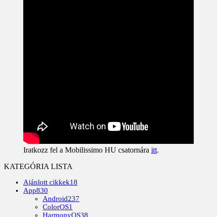
Iratkozz fel a Mobilissimo HU csatornára
itt
.
KATEGÓRIA LISTA
Ajánlott cikkek
18
App
830
Android
237
ColorOS
1
HarmonyOS
38