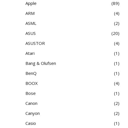
Apple
89
ARM
4
ASML
2
ASUS
20
ASUSTOR
4
Atari
1
Bang & Olufsen
1
BenQ
1
BOOX
4
Bose
1
Canon
2
Canyon
2
Casio
1