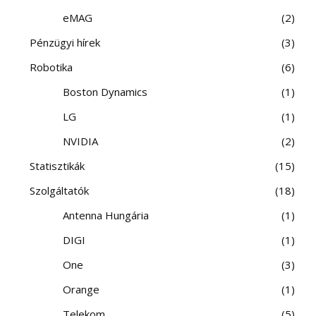
eMAG
2
Pénzügyi hírek
3
Robotika
6
Boston Dynamics
1
LG
1
NVIDIA
2
Statisztikák
15
Szolgáltatók
18
Antenna Hungária
1
DIGI
1
One
3
Orange
1
Telekom
5