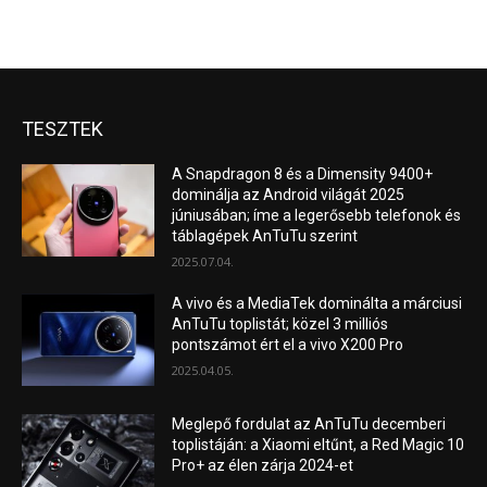
TESZTEK
A Snapdragon 8 és a Dimensity 9400+
dominálja az Android világát 2025
júniusában; íme a legerősebb telefonok és
táblagépek AnTuTu szerint
2025.07.04.
A vivo és a MediaTek dominálta a márciusi
AnTuTu toplistát; közel 3 milliós
pontszámot ért el a vivo X200 Pro
2025.04.05.
Meglepő fordulat az AnTuTu decemberi
toplistáján: a Xiaomi eltűnt, a Red Magic 10
Pro+ az élen zárja 2024-et