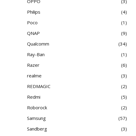
OPPO
3
Philips
4
Poco
1
QNAP
9
Qualcomm
34
Ray-Ban
1
Razer
6
realme
3
REDMAGIC
2
Redmi
5
Roborock
2
Samsung
57
Sandberg
3