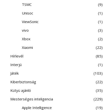
TSMC
9
Unisoc
1
ViewSonic
1
vivo
3
Xbox
2
Xiaomi
22
Hírlevél
85
Interjú
1
Játék
103
Kiberbiztonság
22
Kütyü ajánló
35
Mesterséges inteligencia
229
Apple Intelligence
19