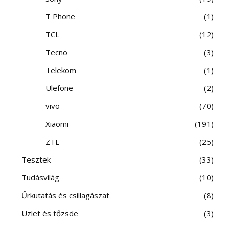
T Phone
1
TCL
12
Tecno
3
Telekom
1
Ulefone
2
vivo
70
Xiaomi
191
ZTE
25
Tesztek
33
Tudásvilág
10
Űrkutatás és csillagászat
8
Üzlet és tőzsde
3