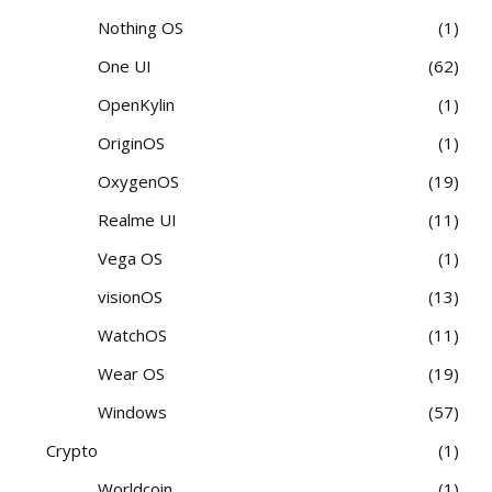
Nothing OS
1
One UI
62
OpenKylin
1
OriginOS
1
OxygenOS
19
Realme UI
11
Vega OS
1
visionOS
13
WatchOS
11
Wear OS
19
Windows
57
Crypto
1
Worldcoin
1