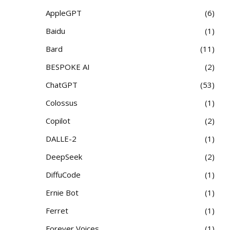
AppleGPT
6
Baidu
1
Bard
11
BESPOKE AI
2
ChatGPT
53
Colossus
1
Copilot
2
DALLE-2
1
DeepSeek
2
DiffuCode
1
Ernie Bot
1
Ferret
1
Forever Voices
1