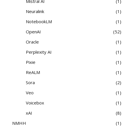
Mistral AI
1
Neuralink
1
NotebookLM
1
OpenAI
52
Oracle
1
Perplexity AI
1
Pixie
1
ReALM
1
Sora
2
Veo
1
Voicebox
1
xAI
8
NMHH
1