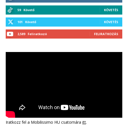
59
Követő
KÖVETÉS
101
Követő
KÖVETÉS
2,589
Feliratkozó
FELIRATKOZÁS
Iratkozz fel a Mobilissimo HU csatornára
itt
.