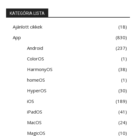
KATEGÓRIA LISTA
Ajánlott cikkek
18
App
830
Android
237
ColorOS
1
HarmonyOS
38
homeOS
1
HyperOS
30
iOS
189
iPadOS
41
MacOS
24
MagicOS
10