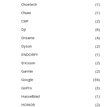
Choetech
1
Chuwi
1
CMF
2
DJI
6
Dreame
4
Dyson
2
ENDORFY
1
Ericsson
2
Garmin
2
Google
36
GoPro
3
Hasselblad
1
HONOR
2