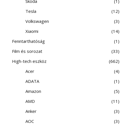
Skoda
1
Tesla
12
Volkswagen
3
Xiaomi
14
Fenntarthatóság
1
Film és sorozat
33
High-tech eszköz
662
Acer
4
ADATA
1
Amazon
5
AMD
11
Anker
3
AOC
3