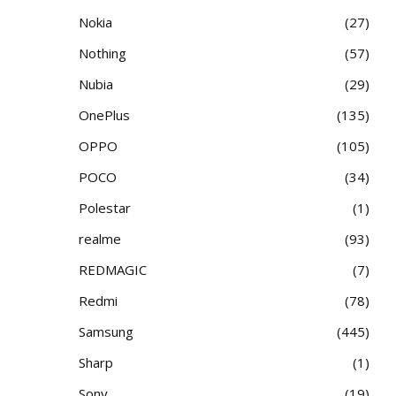
Nokia
27
Nothing
57
Nubia
29
OnePlus
135
OPPO
105
POCO
34
Polestar
1
realme
93
REDMAGIC
7
Redmi
78
Samsung
445
Sharp
1
Sony
19