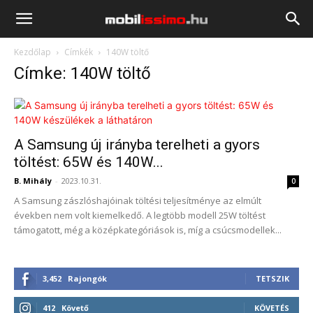
Mobilissimo.hu
Kezdőlap
Címkék
140W töltő
Címke: 140W töltő
A Samsung új irányba terelheti a gyors
töltést: 65W és 140W...
B. Mihály
-
2023.10.31.
0
A Samsung zászlóshajóinak töltési teljesítménye az elmúlt
években nem volt kiemelkedő. A legtöbb modell 25W töltést
támogatott, még a középkategóriások is, míg a csúcsmodellek...
3,452
Rajongók
TETSZIK
412
Követő
KÖVETÉS