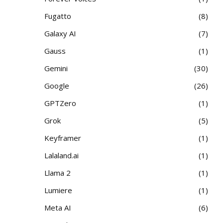
Fugatto
8
Galaxy AI
7
Gauss
1
Gemini
30
Google
26
GPTZero
1
Grok
5
Keyframer
1
Lalaland.ai
1
Llama 2
1
Lumiere
1
Meta AI
6