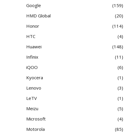
Google
159
HMD Global
20
Honor
114
HTC
4
Huawei
148
Infinix
11
iQOO
6
Kyocera
1
Lenovo
3
LeTV
1
Meizu
5
Microsoft
4
Motorola
85