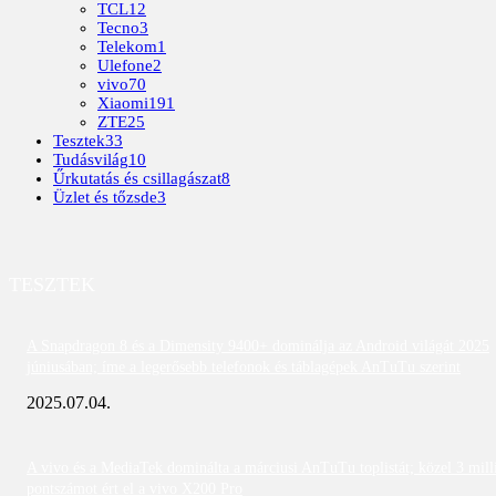
TCL
12
Tecno
3
Telekom
1
Ulefone
2
vivo
70
Xiaomi
191
ZTE
25
Tesztek
33
Tudásvilág
10
Űrkutatás és csillagászat
8
Üzlet és tőzsde
3
TESZTEK
A Snapdragon 8 és a Dimensity 9400+ dominálja az Android világát 2025
júniusában; íme a legerősebb telefonok és táblagépek AnTuTu szerint
2025.07.04.
A vivo és a MediaTek dominálta a márciusi AnTuTu toplistát; közel 3 mill
pontszámot ért el a vivo X200 Pro