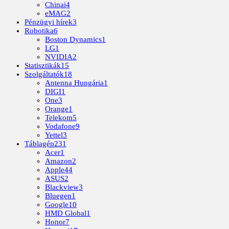
Chinai
4
eMAG
2
Pénzügyi hírek
3
Robotika
6
Boston Dynamics
1
LG
1
NVIDIA
2
Statisztikák
15
Szolgáltatók
18
Antenna Hungária
1
DIGI
1
One
3
Orange
1
Telekom
5
Vodafone
9
Yettel
3
Táblagép
231
Acer
1
Amazon
2
Apple
44
ASUS
2
Blackview
3
Bluegen
1
Google
10
HMD Global
1
Honor
7