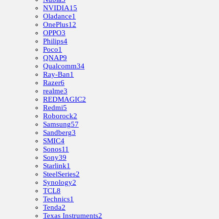
NVIDIA
15
Oladance
1
OnePlus
12
OPPO
3
Philips
4
Poco
1
QNAP
9
Qualcomm
34
Ray-Ban
1
Razer
6
realme
3
REDMAGIC
2
Redmi
5
Roborock
2
Samsung
57
Sandberg
3
SMIC
4
Sonos
11
Sony
39
Starlink
1
SteelSeries
2
Synology
2
TCL
8
Technics
1
Tenda
2
Texas Instruments
2