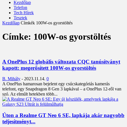
Kezdőlap
Telefon
Tech Hírek
Tesztek
Kezdőlap
Címkék
100W-os gyorstöltés
Címke: 100W-os gyorstöltés
A OnePlus 12 globális változata CQC tanúsítványt
kapott: megerősített 100W-os gyorstöltés
B. Mihály
-
2023.11.14.
0
A OnePlus hamarosan bejelent egy csúcskategóriás kamerás
telefont, egy Snapdragon 8 Gen 3 lapkával – a OnePlus 12-ről van
szó. Az elmúlt hetekben több...
Úton a Realme GT Neo 6 SE, lapkája akár nagyobb
teljesítményt...