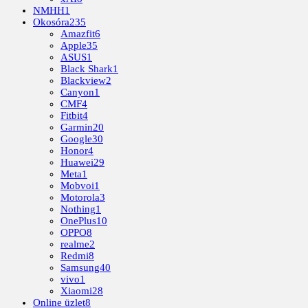
NMHH
1
Okosóra
235
Amazfit
6
Apple
35
ASUS
1
Black Shark
1
Blackview
2
Canyon
1
CMF
4
Fitbit
4
Garmin
20
Google
30
Honor
4
Huawei
29
Meta
1
Mobvoi
1
Motorola
3
Nothing
1
OnePlus
10
OPPO
8
realme
2
Redmi
8
Samsung
40
vivo
1
Xiaomi
28
Online üzlet
8