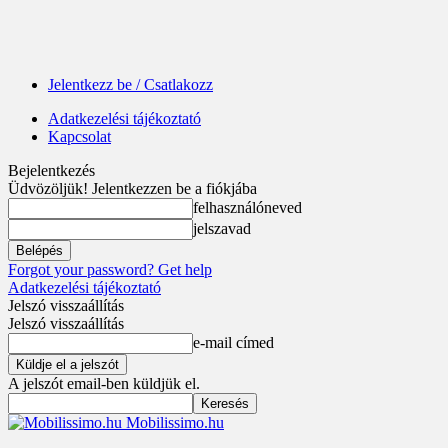
Jelentkezz be / Csatlakozz
Adatkezelési tájékoztató
Kapcsolat
Bejelentkezés
Üdvözöljük! Jelentkezzen be a fiókjába
felhasználóneved
jelszavad
Forgot your password? Get help
Adatkezelési tájékoztató
Jelszó visszaállítás
Jelszó visszaállítás
e-mail címed
A jelszót email-ben küldjük el.
Mobilissimo.hu