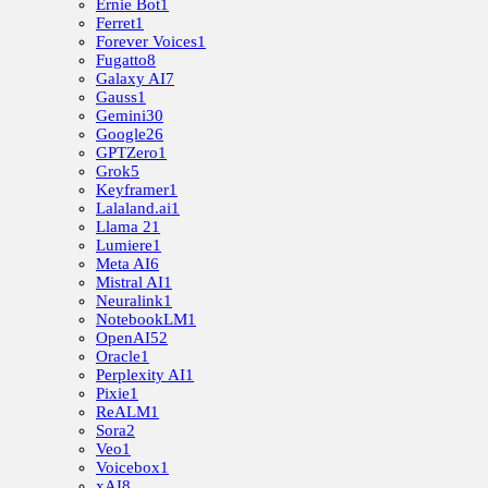
Ernie Bot
1
Ferret
1
Forever Voices
1
Fugatto
8
Galaxy AI
7
Gauss
1
Gemini
30
Google
26
GPTZero
1
Grok
5
Keyframer
1
Lalaland.ai
1
Llama 2
1
Lumiere
1
Meta AI
6
Mistral AI
1
Neuralink
1
NotebookLM
1
OpenAI
52
Oracle
1
Perplexity AI
1
Pixie
1
ReALM
1
Sora
2
Veo
1
Voicebox
1
xAI
8