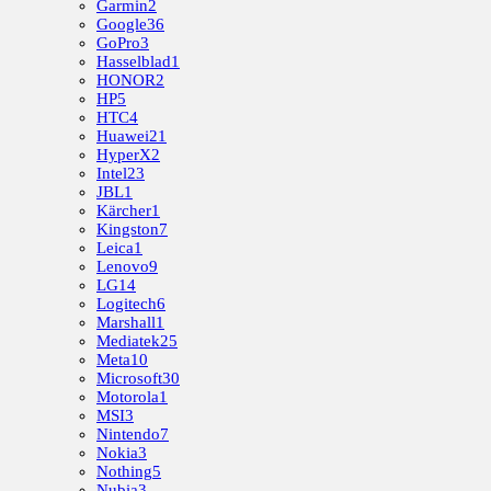
Garmin
2
Google
36
GoPro
3
Hasselblad
1
HONOR
2
HP
5
HTC
4
Huawei
21
HyperX
2
Intel
23
JBL
1
Kärcher
1
Kingston
7
Leica
1
Lenovo
9
LG
14
Logitech
6
Marshall
1
Mediatek
25
Meta
10
Microsoft
30
Motorola
1
MSI
3
Nintendo
7
Nokia
3
Nothing
5
Nubia
3