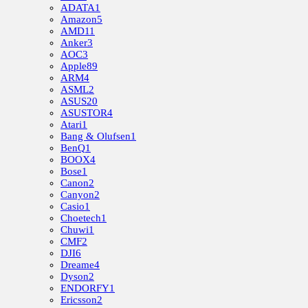
ADATA
1
Amazon
5
AMD
11
Anker
3
AOC
3
Apple
89
ARM
4
ASML
2
ASUS
20
ASUSTOR
4
Atari
1
Bang & Olufsen
1
BenQ
1
BOOX
4
Bose
1
Canon
2
Canyon
2
Casio
1
Choetech
1
Chuwi
1
CMF
2
DJI
6
Dreame
4
Dyson
2
ENDORFY
1
Ericsson
2