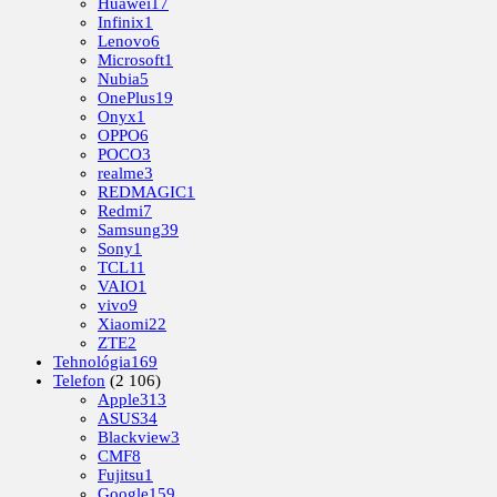
Huawei
17
Infinix
1
Lenovo
6
Microsoft
1
Nubia
5
OnePlus
19
Onyx
1
OPPO
6
POCO
3
realme
3
REDMAGIC
1
Redmi
7
Samsung
39
Sony
1
TCL
11
VAIO
1
vivo
9
Xiaomi
22
ZTE
2
Tehnológia
169
Telefon
(2 106)
Apple
313
ASUS
34
Blackview
3
CMF
8
Fujitsu
1
Google
159