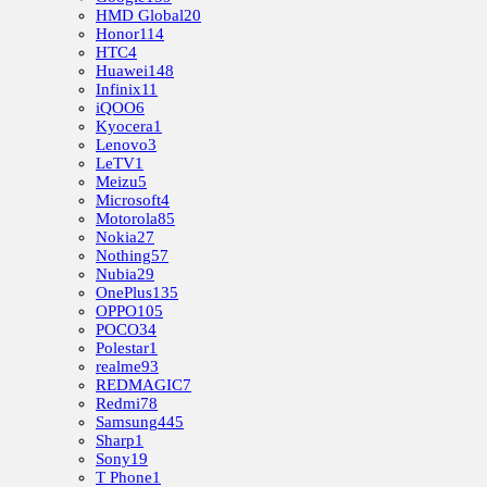
HMD Global
20
Honor
114
HTC
4
Huawei
148
Infinix
11
iQOO
6
Kyocera
1
Lenovo
3
LeTV
1
Meizu
5
Microsoft
4
Motorola
85
Nokia
27
Nothing
57
Nubia
29
OnePlus
135
OPPO
105
POCO
34
Polestar
1
realme
93
REDMAGIC
7
Redmi
78
Samsung
445
Sharp
1
Sony
19
T Phone
1