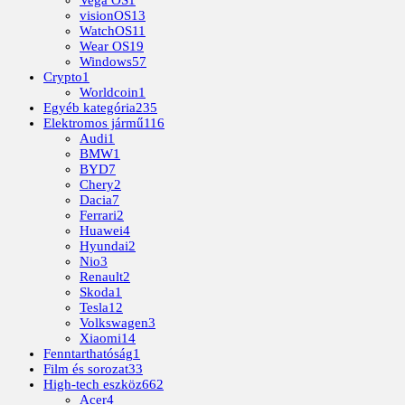
visionOS
13
WatchOS
11
Wear OS
19
Windows
57
Crypto
1
Worldcoin
1
Egyéb kategória
235
Elektromos jármű
116
Audi
1
BMW
1
BYD
7
Chery
2
Dacia
7
Ferrari
2
Huawei
4
Hyundai
2
Nio
3
Renault
2
Skoda
1
Tesla
12
Volkswagen
3
Xiaomi
14
Fenntarthatóság
1
Film és sorozat
33
High-tech eszköz
662
Acer
4