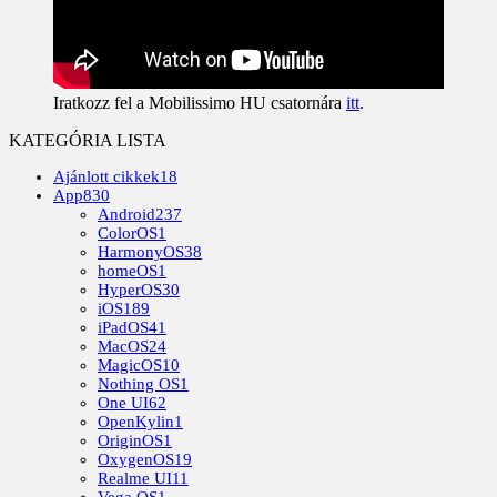
Iratkozz fel a Mobilissimo HU csatornára
itt
.
KATEGÓRIA LISTA
Ajánlott cikkek
18
App
830
Android
237
ColorOS
1
HarmonyOS
38
homeOS
1
HyperOS
30
iOS
189
iPadOS
41
MacOS
24
MagicOS
10
Nothing OS
1
One UI
62
OpenKylin
1
OriginOS
1
OxygenOS
19
Realme UI
11
Vega OS
1