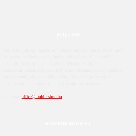
RÓLUNK
Mobilissimo.hu egy magyar technológiai hírportál, amely főként mobil
eszközökre, például okostelefonokra, táblagépekre és kapcsolódó
kiegészítőkre összpontosít. Az oldal értékeléseket, híreket,
összehasonlításokat és tippeket nyújt a mobiltechnológiával foglalkozó
fogyasztóknak. Mivel az oldal tartalma folyamatosan frissül, ennek a
közvetlen látogatása biztosítja a legfrissebb információkat.
Kapcsolat:
office@mobilissimo.hu
KÖVESS MINKET