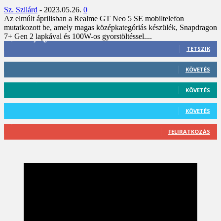
Sz. Szilárd
-
2023.05.26.
0
Az elmúlt áprilisban a Realme GT Neo 5 SE mobiltelefon
mutatkozott be, amely magas középkategóriás készülék, Snapdragon
7+ Gen 2 lapkával és 100W-os gyorstöltéssel....
3,452
Rajongók
TETSZIK
412
Követő
KÖVETÉS
59
Követő
KÖVETÉS
101
Követő
KÖVETÉS
2,589
Feliratkozó
FELIRATKOZÁS