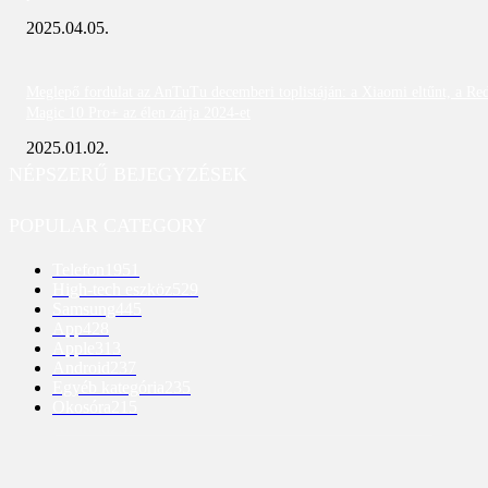
2025.04.05.
Meglepő fordulat az AnTuTu decemberi toplistáján: a Xiaomi eltűnt, a Re
Magic 10 Pro+ az élen zárja 2024-et
2025.01.02.
NÉPSZERŰ BEJEGYZÉSEK
POPULAR CATEGORY
Telefon
1951
High-tech eszköz
529
Samsung
445
App
428
Apple
313
Android
237
Egyéb kategória
235
Okosóra
215