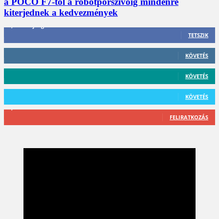
a POCO F7-től a robotporszívóig mindenre
kiterjednek a kedvezmények
3,452
Rajongók
TETSZIK
412
Követő
KÖVETÉS
59
Követő
KÖVETÉS
101
Követő
KÖVETÉS
2,589
Feliratkozó
FELIRATKOZÁS