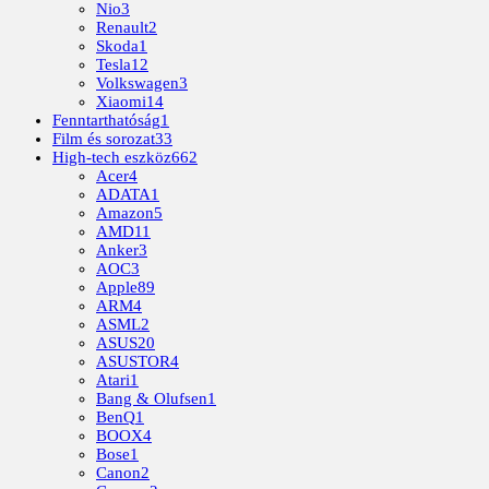
Nio
3
Renault
2
Skoda
1
Tesla
12
Volkswagen
3
Xiaomi
14
Fenntarthatóság
1
Film és sorozat
33
High-tech eszköz
662
Acer
4
ADATA
1
Amazon
5
AMD
11
Anker
3
AOC
3
Apple
89
ARM
4
ASML
2
ASUS
20
ASUSTOR
4
Atari
1
Bang & Olufsen
1
BenQ
1
BOOX
4
Bose
1
Canon
2