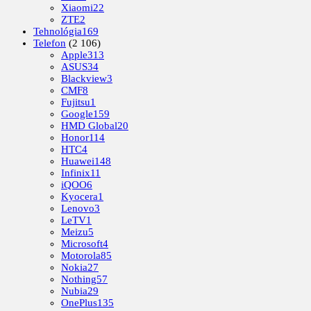
Xiaomi
22
ZTE
2
Tehnológia
169
Telefon
(2 106)
Apple
313
ASUS
34
Blackview
3
CMF
8
Fujitsu
1
Google
159
HMD Global
20
Honor
114
HTC
4
Huawei
148
Infinix
11
iQOO
6
Kyocera
1
Lenovo
3
LeTV
1
Meizu
5
Microsoft
4
Motorola
85
Nokia
27
Nothing
57
Nubia
29
OnePlus
135