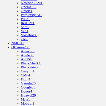
NotebookLM
1
OpenAI
52
Oracle
1
Perplexity AI
1
Pixie
1
ReALM
1
Sora
2
Veo
1
Voicebox
1
xAI
8
NMHH
1
Okosóra
235
Amazfit
6
Apple
35
ASUS
1
Black Shark
1
Blackview
2
Canyon
1
CMF
4
Fitbit
4
Garmin
20
Google
30
Honor
4
Huawei
29
Meta
1
Mobvoi
1