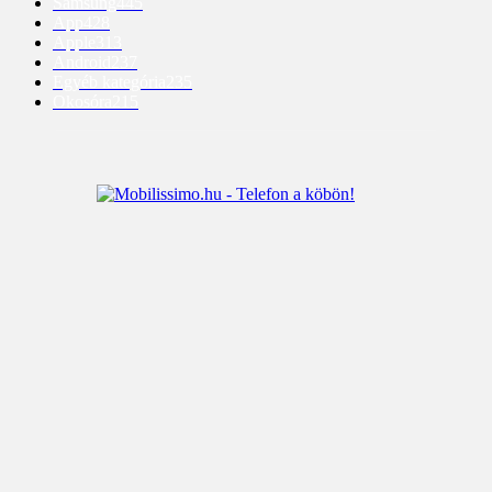
Samsung
445
App
428
Apple
313
Android
237
Egyéb kategória
235
Okosóra
215