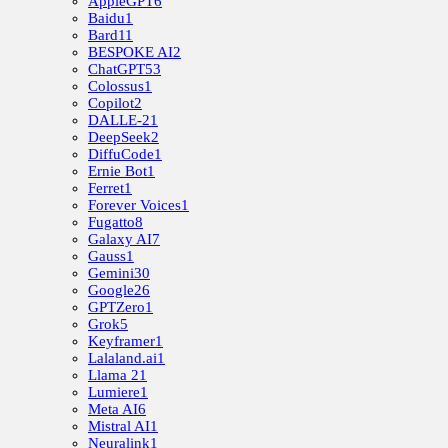
AppleGPT
6
Baidu
1
Bard
11
BESPOKE AI
2
ChatGPT
53
Colossus
1
Copilot
2
DALLE-2
1
DeepSeek
2
DiffuCode
1
Ernie Bot
1
Ferret
1
Forever Voices
1
Fugatto
8
Galaxy AI
7
Gauss
1
Gemini
30
Google
26
GPTZero
1
Grok
5
Keyframer
1
Lalaland.ai
1
Llama 2
1
Lumiere
1
Meta AI
6
Mistral AI
1
Neuralink
1