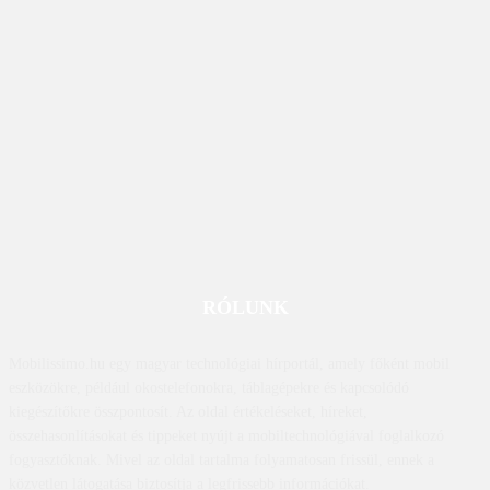
RÓLUNK
Mobilissimo.hu egy magyar technológiai hírportál, amely főként mobil
eszközökre, például okostelefonokra, táblagépekre és kapcsolódó
kiegészítőkre összpontosít. Az oldal értékeléseket, híreket,
összehasonlításokat és tippeket nyújt a mobiltechnológiával foglalkozó
fogyasztóknak. Mivel az oldal tartalma folyamatosan frissül, ennek a
közvetlen látogatása biztosítja a legfrissebb információkat.