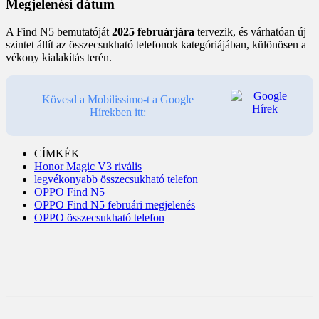
Megjelenési dátum
A Find N5 bemutatóját
2025 februárjára
tervezik, és várhatóan új
szintet állít az összecsukható telefonok kategóriájában, különösen a
vékony kialakítás terén.
Kövesd a Mobilissimo-t a Google
Hírekben itt:
CÍMKÉK
Honor Magic V3 rivális
legvékonyabb összecsukható telefon
OPPO Find N5
OPPO Find N5 februári megjelenés
OPPO összecsukható telefon