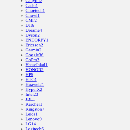
Canyon
2
Casio
1
Choetech
1
Chuwi
1
CMF
2
DJI
6
Dreame
4
Dyson
2
ENDORFY
1
Ericsson
2
Garmin
2
Google
36
GoPro
3
Hasselblad
1
HONOR
2
HP
5
HTC
4
Huawei
21
HyperX
2
Intel
23
JBL
1
Kärcher
1
Kingston
7
Leica
1
Lenovo
9
LG
14
Logitech
6