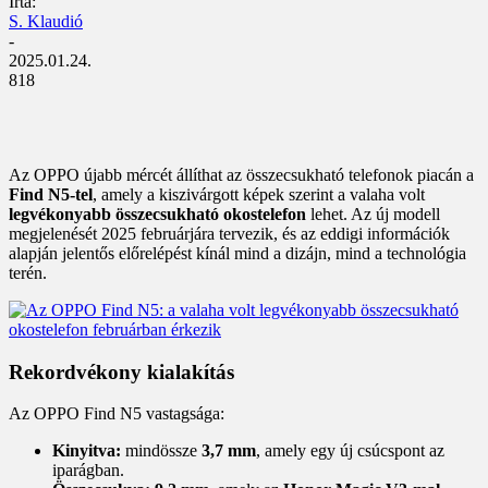
Írta:
S. Klaudió
-
2025.01.24.
818
Az OPPO újabb mércét állíthat az összecsukható telefonok piacán a
Find N5-tel
, amely a kiszivárgott képek szerint a valaha volt
legvékonyabb összecsukható okostelefon
lehet. Az új modell
megjelenését 2025 februárjára tervezik, és az eddigi információk
alapján jelentős előrelépést kínál mind a dizájn, mind a technológia
terén.
Rekordvékony kialakítás
Az OPPO Find N5 vastagsága:
Kinyitva:
mindössze
3,7 mm
, amely egy új csúcspont az
iparágban.