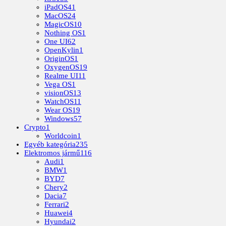
iPadOS
41
MacOS
24
MagicOS
10
Nothing OS
1
One UI
62
OpenKylin
1
OriginOS
1
OxygenOS
19
Realme UI
11
Vega OS
1
visionOS
13
WatchOS
11
Wear OS
19
Windows
57
Crypto
1
Worldcoin
1
Egyéb kategória
235
Elektromos jármű
116
Audi
1
BMW
1
BYD
7
Chery
2
Dacia
7
Ferrari
2
Huawei
4
Hyundai
2