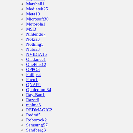
Marshall
1
Mediatek
25
Meta
10
Microsoft
30
Motorola
1
MSI
3
Nintendo
7
Nokia
3
Nothing
5
Nubia
3
NVIDIA
15
Oladance
1
OnePlus
12
OPPO
3
Philips
4
Poco
1
QNAP
9
Qualcomm
34
Ray-Ban
1
Razer
6
realme
3
REDMAGIC
2
Redmi
5
Roborock
2
Samsung
57
Sandberg
3