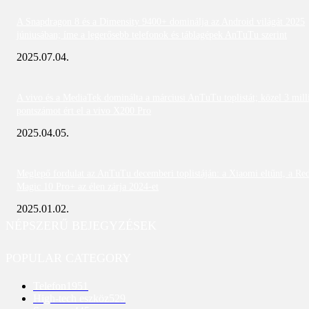
A Snapdragon 8 és a Dimensity 9400+ dominálja az Android világát 2025
júniusában; íme a legerősebb telefonok és táblagépek AnTuTu szerint
2025.07.04.
A vivo és a MediaTek dominálta a márciusi AnTuTu toplistát; közel 3 mill
pontszámot ért el a vivo X200 Pro
2025.04.05.
Meglepő fordulat az AnTuTu decemberi toplistáján: a Xiaomi eltűnt, a Re
Magic 10 Pro+ az élen zárja 2024-et
2025.01.02.
NÉPSZERŰ BEJEGYZÉSEK
POPULAR CATEGORY
Telefon
1951
High-tech eszköz
529