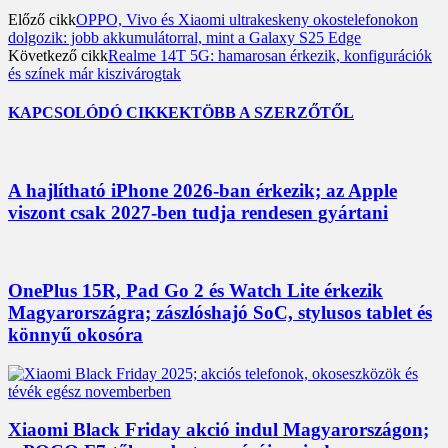
Előző cikk
OPPO, Vivo és Xiaomi ultrakeskeny okostelefonokon
dolgozik: jobb akkumulátorral, mint a Galaxy S25 Edge
Következő cikk
Realme 14T 5G: hamarosan érkezik, konfigurációk
és színek már kiszivárogtak
KAPCSOLÓDÓ CIKKEK
TÖBB A SZERZŐTŐL
A hajlítható iPhone 2026-ban érkezik; az Apple
viszont csak 2027-ben tudja rendesen gyártani
OnePlus 15R, Pad Go 2 és Watch Lite érkezik
Magyarországra; zászlóshajó SoC, stylusos tablet és
könnyű okosóra
Xiaomi Black Friday akció indul Magyarországon;