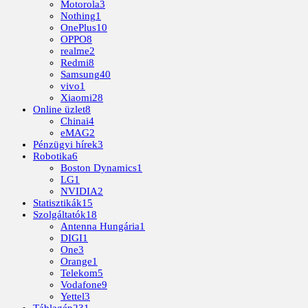
Motorola
3
Nothing
1
OnePlus
10
OPPO
8
realme
2
Redmi
8
Samsung
40
vivo
1
Xiaomi
28
Online üzlet
8
Chinai
4
eMAG
2
Pénzügyi hírek
3
Robotika
6
Boston Dynamics
1
LG
1
NVIDIA
2
Statisztikák
15
Szolgáltatók
18
Antenna Hungária
1
DIGI
1
One
3
Orange
1
Telekom
5
Vodafone
9
Yettel
3
Táblagép
231