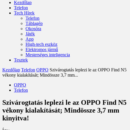
Kezdőlap
Telefon
Tech Hírek
Telefon
Táblagép
Okosóra
Játék
App
High-tech eszköz
Elektromos jármű
Mesterséges inteligencia
Tesztek
Kezdőlap
Telefon
OPPO
Szivárogtatás leplezi le az OPPO Find N5
vékony kialakítását; Mindössze 3,7 mm...
OPPO
Telefon
Szivárogtatás leplezi le az OPPO Find N5
vékony kialakítását; Mindössze 3,7 mm
kinyitva!