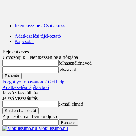
Jelentkezz be / Csatlakozz
Adatkezelési tájékoztató
Kapcsolat
Bejelentkezés
Üdvözöljük! Jelentkezzen be a fiókjába
felhasználóneved
jelszavad
Forgot your password? Get help
Adatkezelési tájékoztató
Jelszó visszaállítás
Jelszó visszaállítás
e-mail címed
A jelszót email-ben küldjük el.
Mobilissimo.hu