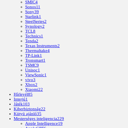
SMIC
4
Sonos
11
Sony
39
Starlink
1
SteelSeries
2
Synology
2
TCL
8
Technics
1
Tenda
2
Texas Instruments
2
Thermaltake
4
TP-Link
1
Tronsmart
1
TSMC
9
Unisoc
1
ViewSonic
1
vivo
3
Xbox
2
Xiaomi
22
Hírlevél
85
Interjú
1
Játék
103
Kiberbiztonság
22
Kütyü ajánló
35
Mesterséges inteligencia
229
Apple Intelligence
19