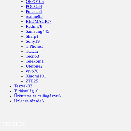
OPPO
105
POCO
34
Polestar
1
realme
93
REDMAGIC
7
Redmi
78
Samsung
445
Sharp
1
Sony
19
T Phone
1
TCL
12
Tecno
3
Telekom
1
Ulefone
2
vivo
70
Xiaomi
191
ZTE
25
Tesztek
33
Tudásvilág
10
Űrkutatás és csillagászat
8
Üzlet és tőzsde
3
TESZTEK