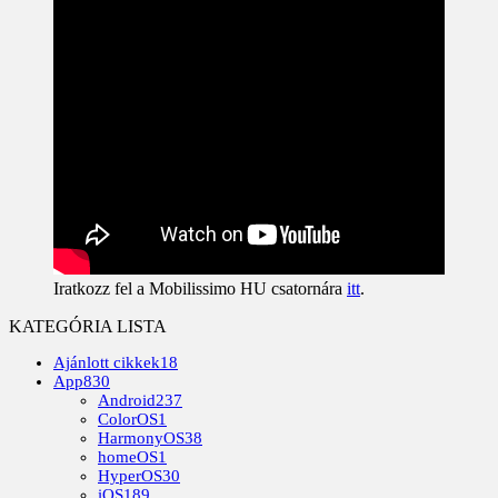
Iratkozz fel a Mobilissimo HU csatornára
itt
.
KATEGÓRIA LISTA
Ajánlott cikkek
18
App
830
Android
237
ColorOS
1
HarmonyOS
38
homeOS
1
HyperOS
30
iOS
189