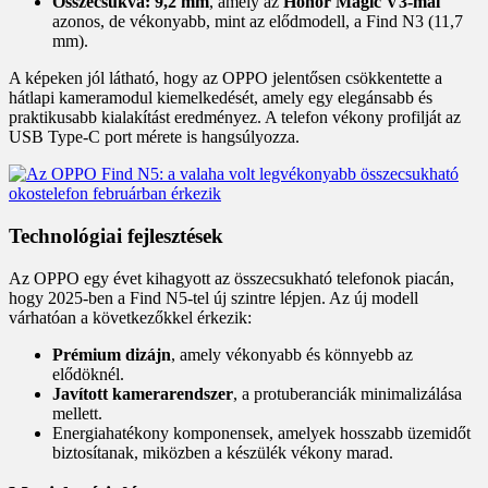
Összecsukva:
9,2 mm
, amely az
Honor Magic V3-mal
azonos, de vékonyabb, mint az elődmodell, a Find N3 (11,7
mm).
A képeken jól látható, hogy az OPPO jelentősen csökkentette a
hátlapi kameramodul kiemelkedését, amely egy elegánsabb és
praktikusabb kialakítást eredményez. A telefon vékony profilját az
USB Type-C port mérete is hangsúlyozza.
Technológiai fejlesztések
Az OPPO egy évet kihagyott az összecsukható telefonok piacán,
hogy 2025-ben a Find N5-tel új szintre lépjen. Az új modell
várhatóan a következőkkel érkezik:
Prémium dizájn
, amely vékonyabb és könnyebb az
elődöknél.
Javított kamerarendszer
, a protuberanciák minimalizálása
mellett.
Energiahatékony komponensek, amelyek hosszabb üzemidőt
biztosítanak, miközben a készülék vékony marad.