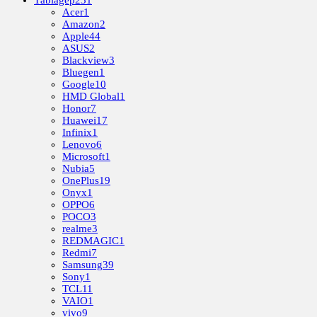
Acer
1
Amazon
2
Apple
44
ASUS
2
Blackview
3
Bluegen
1
Google
10
HMD Global
1
Honor
7
Huawei
17
Infinix
1
Lenovo
6
Microsoft
1
Nubia
5
OnePlus
19
Onyx
1
OPPO
6
POCO
3
realme
3
REDMAGIC
1
Redmi
7
Samsung
39
Sony
1
TCL
11
VAIO
1
vivo
9